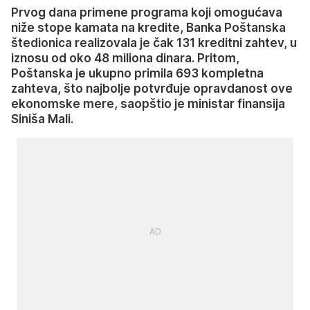
Prvog dana primene programa koji omogućava
niže stope kamata na kredite, Banka Poštanska
štedionica realizovala je čak 131 kreditni zahtev, u
iznosu od oko 48 miliona dinara. Pritom,
Poštanska je ukupno primila 693 kompletna
zahteva, što najbolje potvrđuje opravdanost ove
ekonomske mere, saopštio je ministar finansija
Siniša Mali.