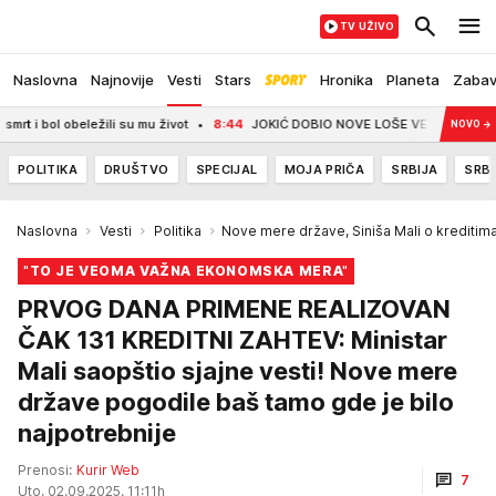
TV UŽIVO
Naslovna
Najnovije
Vesti
Stars
Hronika
Planeta
Zaba
l obeležili su mu život
8:44
JOKIĆ DOBIO NOVE LOŠE VESTI: Srbin neće biti
NOVO
→
POLITIKA
DRUŠTVO
SPECIJAL
MOJA PRIČA
SRBIJA
SRBI
Naslovna
Vesti
Politika
Nove mere države, Siniša Mali o kreditim
"TO JE VEOMA VAŽNA EKONOMSKA MERA"
PRVOG DANA PRIMENE REALIZOVAN
ČAK 131 KREDITNI ZAHTEV: Ministar
Mali saopštio sjajne vesti! Nove mere
države pogodile baš tamo gde je bilo
najpotrebnije
Prenosi:
Kurir Web
7
Uto, 02.09.2025. 11:11h