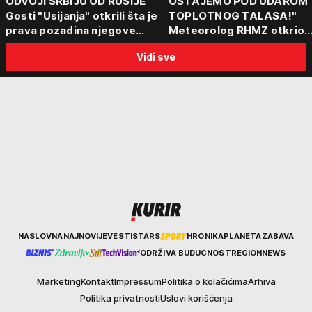
ODVOJI SRBIJU OD RUSIJE"
OSTAJEMO POD UDAROM
Gosti "Usijanja" otkrili šta je
TOPLOTNOG TALASA!"
prava pozadina njegove
Meteorolog RHMZ otkrio
posete Beogradu
kakvo vreme nas čeka do
Vidi sve
kraja avgusta
Kurir
NASLOVNA
NAJNOVIJE
VESTI
STARS
HRONIKA
PLANETA
ZABAVA
ODRŽIVA BUDUĆNOST
REGION
NEWS
Marketing
Kontakt
Impressum
Politika o kolačićima
Arhiva
Politika privatnosti
Uslovi korišćenja