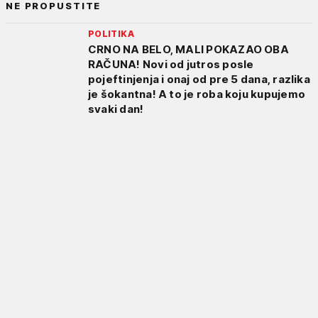
NE PROPUSTITE
POLITIKA
CRNO NA BELO, MALI POKAZAO OBA
RAČUNA! Novi od jutros posle
pojeftinjenja i onaj od pre 5 dana, razlika
je šokantna! A to je roba koju kupujemo
svaki dan!