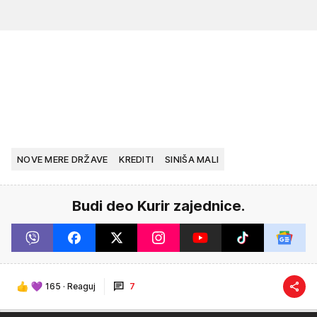
NOVE MERE DRŽAVE
KREDITI
SINIŠA MALI
Budi deo Kurir zajednice.
165
·
Reaguj
7