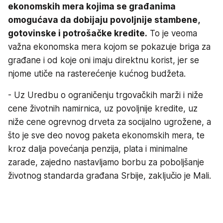
ekonomskih mera kojima se građanima
omogućava da dobijaju povoljnije stambene,
gotovinske i potrošačke kredite.
To je veoma
važna ekonomska mera kojom se pokazuje briga za
građane i od koje oni imaju direktnu korist, jer se
njome utiče na rasterećenje kućnog budžeta.
- Uz Uredbu o ograničenju trgovačkih marži i niže
cene životnih namirnica, uz povoljnije kredite, uz
niže cene ogrevnog drveta za socijalno ugrožene, a
što je sve deo novog paketa ekonomskih mera, te
kroz dalja povećanja penzija, plata i minimalne
zarade, zajedno nastavljamo borbu za poboljšanje
životnog standarda građana Srbije, zaključio je Mali.