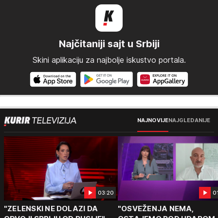
Najčitaniji sajt u Srbiji
Skini aplikaciju za najbolje iskustvo portala.
NAJNOVIJE
NAJGLEDANIJE
03:20
0
"ZELENSKI NE DOLAZI DA
"OSVEŽENJA NEMA,