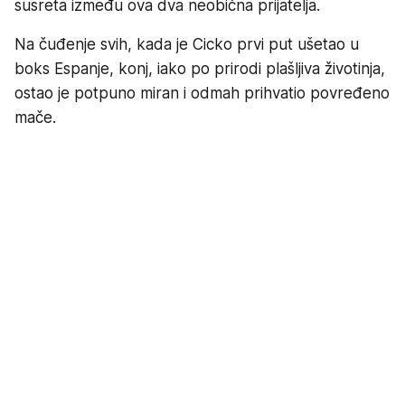
susreta između ova dva neobična prijatelja.
Na čuđenje svih, kada je Cicko prvi put ušetao u
boks Espanje, konj, iako po prirodi plašljiva životinja,
ostao je potpuno miran i odmah prihvatio povređeno
mače.