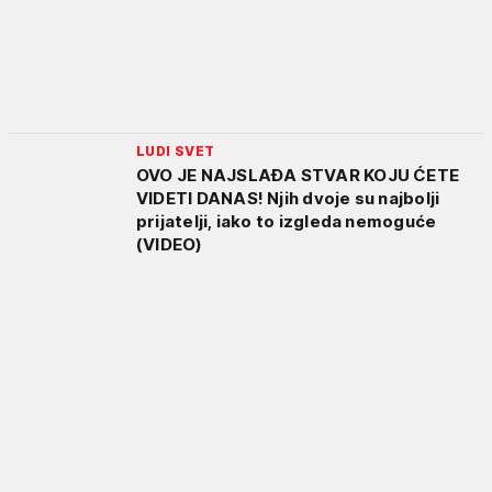
LUDI SVET
OVO JE NAJSLAĐA STVAR KOJU ĆETE
VIDETI DANAS! Njih dvoje su najbolji
prijatelji, iako to izgleda nemoguće
(VIDEO)