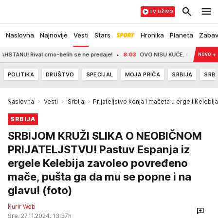
TV UŽIVO
Naslovna
Najnovije
Vesti
Stars
Hronika
Planeta
Zaba
val crno-belih se ne predaje!
8:03
OVO NISU KUĆE, OVO SU DVORCI! Zavir
NOVO
→
POLITIKA
DRUŠTVO
SPECIJAL
MOJA PRIČA
SRBIJA
SRBI
Naslovna
Vesti
Srbija
Prijateljstvo konja i mačeta u ergeli Kelebija
SRBIJA
SRBIJOM KRUŽI SLIKA O NEOBIČNOM
PRIJATELJSTVU! Pastuv Espanja iz
ergele Kelebija zavoleo povređeno
mače, pušta ga da mu se popne i na
glavu! (foto)
Kurir Web
Sre, 27.11.2024. 13:37h