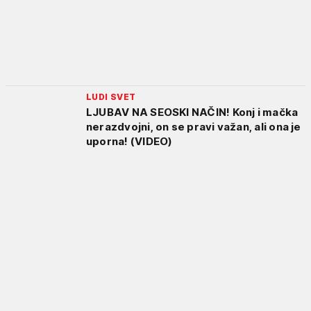
LUDI SVET
LJUBAV NA SEOSKI NAČIN! Konj i mačka
nerazdvojni, on se pravi važan, ali ona je
uporna! (VIDEO)