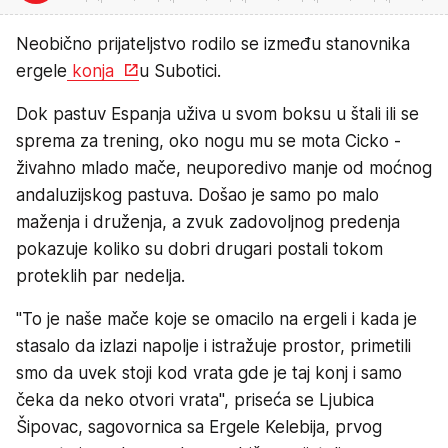
Neobično prijateljstvo rodilo se između stanovnika
ergele
konja
u Subotici.
Dok pastuv Espanja uživa u svom boksu u štali ili se
sprema za trening, oko nogu mu se mota Cicko -
živahno mlado mače, neuporedivo manje od moćnog
andaluzijskog pastuva. Došao je samo po malo
maženja i druženja, a zvuk zadovoljnog predenja
pokazuje koliko su dobri drugari postali tokom
proteklih par nedelja.
"To je naše mače koje se omacilo na ergeli i kada je
stasalo da izlazi napolje i istražuje prostor, primetili
smo da uvek stoji kod vrata gde je taj konj i samo
čeka da neko otvori vrata", priseća se Ljubica
Šipovac, sagovornica sa Ergele Kelebija, prvog