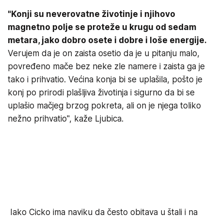
"Konji su neverovatne životinje i njihovo
magnetno polje se proteže u krugu od sedam
metara, jako dobro osete i dobre i loše energije.
Verujem da je on zaista osetio da je u pitanju malo,
povređeno mače bez neke zle namere i zaista ga je
tako i prihvatio. Većina konja bi se uplašila, pošto je
konj po prirodi plašljiva životinja i sigurno da bi se
uplašio mačjeg brzog pokreta, ali on je njega toliko
nežno prihvatio", kaže Ljubica.
Iako Cicko ima naviku da često obitava u štali i na