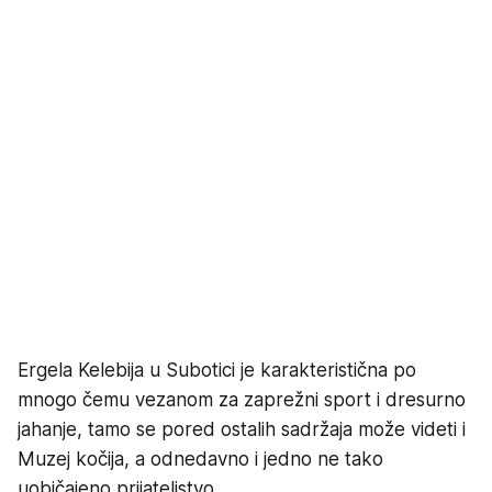
Ergela Kelebija u Subotici je karakteristična po
mnogo čemu vezanom za zaprežni sport i dresurno
jahanje, tamo se pored ostalih sadržaja može videti i
Muzej kočija, a odnedavno i jedno ne tako
uobičajeno prijateljstvo.