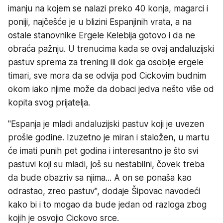
imanju na kojem se nalazi preko 40 konja, magarci i
poniji, najčešće je u blizini Espanjinih vrata, a na
ostale stanovnike Ergele Kelebija gotovo i da ne
obraća pažnju. U trenucima kada se ovaj andaluzijski
pastuv sprema za trening ili dok ga osoblje ergele
timari, sve mora da se odvija pod Cickovim budnim
okom iako njime može da dobaci jedva nešto više od
kopita svog prijatelja.
"Espanja je mladi andaluzijski pastuv koji je uvezen
prošle godine. Izuzetno je miran i staložen, u martu
će imati punih pet godina i interesantno je što svi
pastuvi koji su mladi, još su nestabilni, čovek treba
da bude obazriv sa njima... A on se ponaša kao
odrastao, zreo pastuv", dodaje Šipovac navodeći
kako bi i to mogao da bude jedan od razloga zbog
kojih je osvojio Cickovo srce.