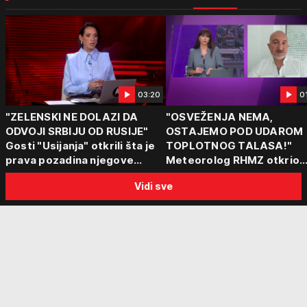
03:20
0
"ZELENSKI NE DOLAZI DA
"OSVEŽENJA NEMA,
ODVOJI SRBIJU OD RUSIJE"
OSTAJEMO POD UDAROM
Gosti "Usijanja" otkrili šta je
TOPLOTNOG TALASA!"
prava pozadina njegove
Meteorolog RHMZ otkrio
posete Beogradu
kakvo vreme nas čeka do
Vidi sve
kraja avgusta