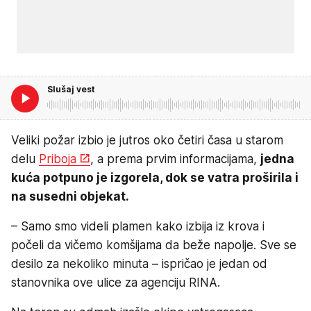
Slušaj vest
Veliki požar izbio je jutros oko četiri časa u starom
delu
Priboja
, a prema prvim informacijama,
jedna
kuća potpuno je izgorela, dok se vatra proširila i
na susedni objekat.
– Samo smo videli plamen kako izbija iz krova i
počeli da vičemo komšijama da beže napolje. Sve se
desilo za nekoliko minuta – ispričao je jedan od
stanovnika ove ulice za agenciju RINA.