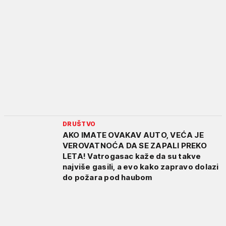
DRUŠTVO
AKO IMATE OVAKAV AUTO, VEĆA JE
VEROVATNOĆA DA SE ZAPALI PREKO
LETA! Vatrogasac kaže da su takve
najviše gasili, a evo kako zapravo dolazi
do požara pod haubom