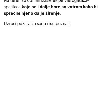
Na teren su odmah izašle ekipe vatrogasaca-
spasilaca
koje se i dalje bore sa vatrom kako bi
sprečile njeno dalje širenje.
Uzroci požara za sada nisu poznati.