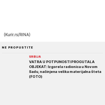
(Kurir.rs/RINA)
NE PROPUSTITE
SRBIJA
VATRA U POTPUNOSTI PROGUTALA
OBJEKAT: Izgorela radionica u Novom
Sadu, načinjena velika materijalna šteta
(FOTO)