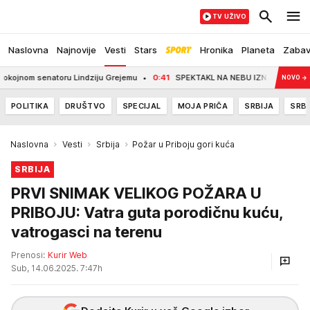
TV UŽIVO
Naslovna
Najnovije
Vesti
Stars
Hronika
Planeta
Zaba
m senatoru Lindziju Grejemu
0:41
SPEKTAKL NA NEBU IZNAD SRBIJE! Stiže n
NOVO
→
POLITIKA
DRUŠTVO
SPECIJAL
MOJA PRIČA
SRBIJA
SRBI
Naslovna
Vesti
Srbija
Požar u Priboju gori kuća
SRBIJA
PRVI SNIMAK VELIKOG POŽARA U
PRIBOJU: Vatra guta porodičnu kuću,
vatrogasci na terenu
Prenosi:
Kurir Web
Sub, 14.06.2025. 7:47h