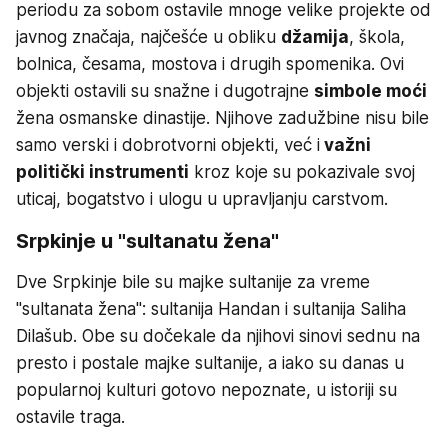
periodu za sobom ostavile mnoge velike projekte od
javnog značaja, najčešće u obliku
džamija
, škola,
bolnica, česama, mostova i drugih spomenika. Ovi
objekti ostavili su snažne i dugotrajne
simbole moći
žena osmanske dinastije. Njihove zadužbine nisu bile
samo verski i dobrotvorni objekti, već i
važni
politički instrumenti
kroz koje su pokazivale svoj
uticaj, bogatstvo i ulogu u upravljanju carstvom.
Srpkinje u "sultanatu žena"
Dve Srpkinje bile su majke sultanije za vreme
"sultanata žena": sultanija Handan i sultanija Saliha
Dilašub. Obe su dočekale da njihovi sinovi sednu na
presto i postale majke sultanije, a iako su danas u
popularnoj kulturi gotovo nepoznate, u istoriji su
ostavile traga.