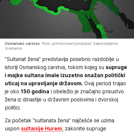
Osmansko carstvo
Foto: printscreen/youtube/ Zaboravljena
Vremena
"Sultanat žena" predstavlja posebno razdoblje u
istoriji Osmanskog carstva, tokom kojeg su
supruge
i majke sultana imale izuzetno snažan politički
uticaj na upravljanje državom.
Ovaj period trajao
je oko
150 godina
i obeležio je značajno prisustvo
žena iz dinastije u državnim poslovima i dvorskoj
politici.
Za početak "sultanata žena" najčešće se uzima
uspon
sultanije Hurem
, zakonite supruge