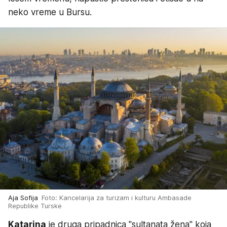
neko vreme u Bursu.
Aja Sofija
Foto: Kancelarija za turizam i kulturu Ambasade
Republike Turske
Katarina
je druga pripadnica "sultanata žena" koja