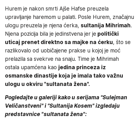
Hurem je nakon smrti Ajše Hafse preuzela
upravljanje haremom u palati. Posle Hurem, značajnu
ulogu preuzela je njena ćerka,
sultanija Mihrimah
.
Njena pozicija bila je jedinstvena jer je
politički
uticaj prenet direktno sa majke na ćerku
, što se
razlikovalo od uobičajene prakse u kojoj je moć
prelazila sa svekrve na snaju. Time je Mihrimah
ostala upamćena kao
jedina princeza iz
osmanske dinastije koja je imala tako važnu
ulogu u okviru "sultanata žena".
Pogledajte u galeriji kako u serijama "Sulejman
Veličanstveni" i "Sultanija Kosem" izgledaju
predstavnice "sultanata žena":