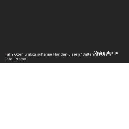
Vidi galeriju
Tulin Ozen u ulozi sultanije Handan u seriji "Sultanija Kosem"
Foto: Promo