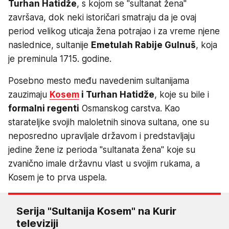
Turhan Hatidže
, s kojom se "sultanat žena"
završava, dok neki istoričari smatraju da je ovaj
period velikog uticaja žena potrajao i za vreme njene
naslednice, sultanije
Emetulah Rabije Gulnuš
, koja
je preminula 1715. godine.
Posebno mesto među navedenim sultanijama
zauzimaju
Kosem
i Turhan Hatidže
, koje su bile i
formalni regenti
Osmanskog carstva. Kao
starateljke svojih maloletnih sinova sultana, one su
neposredno upravljale državom i predstavljaju
jedine žene iz perioda "sultanata žena" koje su
zvanično imale državnu vlast u svojim rukama, a
Kosem je to prva uspela.
Serija "Sultanija Kosem" na Kurir
televiziji