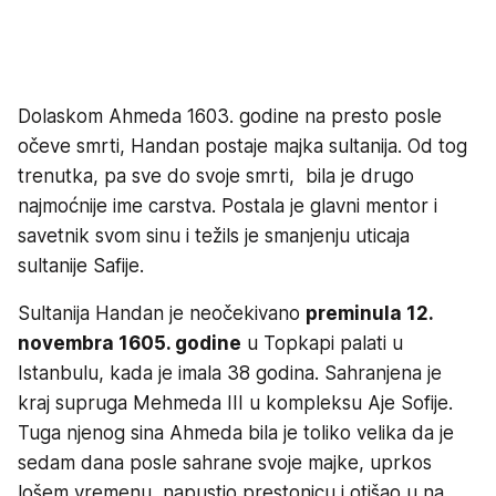
Dolaskom Ahmeda 1603. godine na presto posle
očeve smrti, Handan postaje majka sultanija. Od tog
trenutka, pa sve do svoje smrti, bila je drugo
najmoćnije ime carstva. Postala je glavni mentor i
savetnik svom sinu i težils je smanjenju uticaja
sultanije Safije.
Sultanija Handan je neočekivano
preminula 12.
novembra 1605. godine
u Topkapi palati u
Istanbulu, kada je imala 38 godina. Sahranjena je
kraj supruga Mehmeda III u kompleksu Aje Sofije.
Tuga njenog sina Ahmeda bila je toliko velika da je
sedam dana posle sahrane svoje majke, uprkos
lošem vremenu, napustio prestonicu i otišao u na