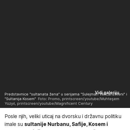
Vidi galeriju
Predstavnice "sultanata žena" u serijama "Sulejman Veličanstveni" i
"Sultanija Kosem"
Foto: Promo, printscreen/youtube/Muhteşem
Yüzyıl, printscreen/youtube/Magnificent Century
Posle njih, veliki uticaj na dvorsku i državnu politiku
imale su
sultanije Nurbanu, Safije, Kosem i