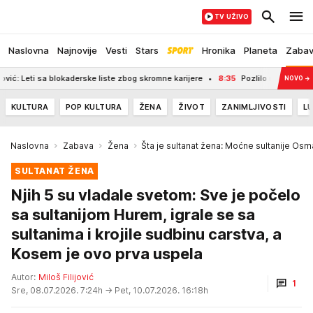
TV UŽIVO
Naslovna
Najnovije
Vesti
Stars
Hronika
Planeta
Zaba
liste zbog skromne karijere
8:35
Pozlilo mu na sinovljevom venčanju, doživeo
NOVO
→
KULTURA
POP KULTURA
ŽENA
ŽIVOT
ZANIMLJIVOSTI
LU
Naslovna
Zabava
Žena
Šta je sultanat žena: Moćne sultanije Os
SULTANAT ŽENA
Njih 5 su vladale svetom: Sve je počelo
sa sultanijom Hurem, igrale se sa
sultanima i krojile sudbinu carstva, a
Kosem je ovo prva uspela
Autor:
Miloš Filijović
1
Sre, 08.07.2026. 7:24h
→ Pet, 10.07.2026. 16:18h