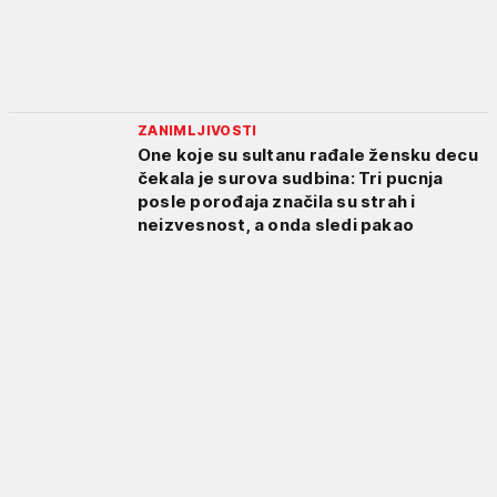
ZANIMLJIVOSTI
One koje su sultanu rađale žensku decu
čekala je surova sudbina: Tri pucnja
posle porođaja značila su strah i
neizvesnost, a onda sledi pakao