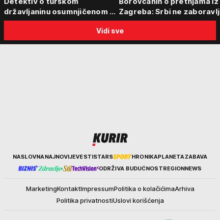
Detektiv o turskom
Borovčanin o pretnjama iz
državljaninu osumnjičenom za
Zagreba: Srbi ne zaboravlj
ubistvo Ruskinje (28): "Mogao
progon
Vidi sve
je da se predstavi kao
umetnik"
Kurir
NASLOVNA
NAJNOVIJE
VESTI
STARS
HRONIKA
PLANETA
ZABAVA
ODRŽIVA BUDUĆNOST
REGION
NEWS
Marketing
Kontakt
Impressum
Politika o kolačićima
Arhiva
Politika privatnosti
Uslovi korišćenja