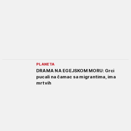
PLANETA
DRAMA NA EGEJSKOM MORU: Grci
pucali na čamac sa migrantima, ima
mrtvih