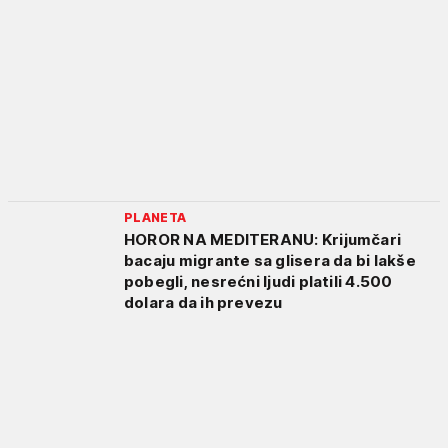
PLANETA
HOROR NA MEDITERANU: Krijumčari
bacaju migrante sa glisera da bi lakše
pobegli, nesrećni ljudi platili 4.500
dolara da ih prevezu