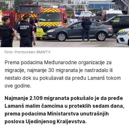
Foto: Printscreen BMWTV
Prema podacima Međunarodne organizacije za
migracije, najmanje 30 migranata je nastradalo ili
nestalo dok su pokušavali da pređu Lamanš tokom
ove godine.
Najmanje 2.109 migranata pokušalo je da pređe
Lamanš malim čamcima u proteklih sedam dana,
prema podacima Ministarstva unutrašnjih
poslova Ujedinjenog Kraljevstva.