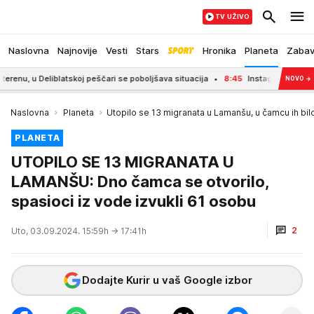
TV UŽIVO
Naslovna
Najnovije
Vesti
Stars
Hronika
Planeta
Zaba
Deliblatskoj peščari se poboljšava situacija
8:45
Instagram laže, život na s
NOVO
→
Naslovna
Planeta
Utopilo se 13 migranata u Lamanšu, u čamcu ih bil
PLANETA
UTOPILO SE 13 MIGRANATA U
LAMANŠU: Dno čamca se otvorilo,
spasioci iz vode izvukli 61 osobu
2
Uto, 03.09.2024. 15:59h
→ 17:41h
Dodajte Kurir u vaš Google izbor