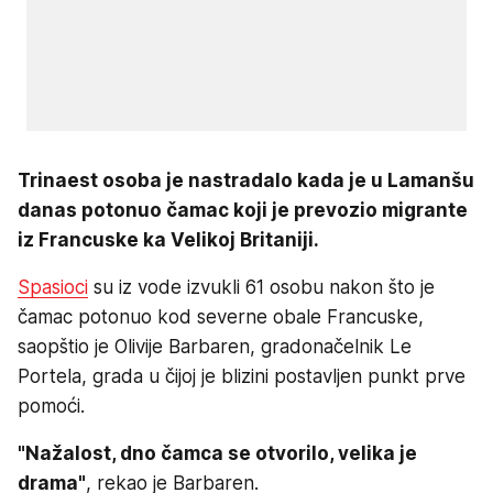
Trinaest osoba je nastradalo kada je u Lamanšu
danas potonuo čamac koji je prevozio migrante
iz Francuske ka Velikoj Britaniji.
Spasioci
su iz vode izvukli 61 osobu nakon što je
čamac potonuo kod severne obale Francuske,
saopštio je Olivije Barbaren, gradonačelnik Le
Portela, grada u čijoj je blizini postavljen punkt prve
pomoći.
"Nažalost, dno čamca se otvorilo, velika je
drama"
, rekao je Barbaren.