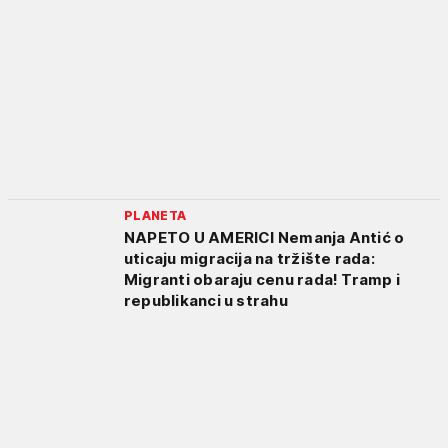
PLANETA
NAPETO U AMERICI Nemanja Antić o
uticaju migracija na tržište rada:
Migranti obaraju cenu rada! Tramp i
republikanci u strahu