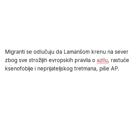
Migranti se odlučuju da Lamanšom krenu na sever
zbog sve strožijih evropskih pravila o
azilu
, rastuće
ksenofobije i neprijateljskog tretmana, piše AP.