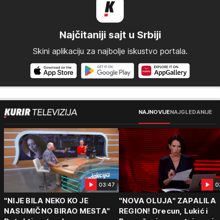
Najčitaniji sajt u Srbiji
Skini aplikaciju za najbolje iskustvo portala.
NAJNOVIJE
NAJGLEDANIJE
03:47
0
"NIJE BILA NEKO KO JE
"NOVA OLUJA" ZAPALILA
NASUMIČNO BIRAO MESTA"
REGION! Drecun, Lukić i