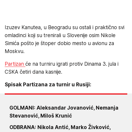
Izuzev Kanutea, u Beogradu su ostali i praktično svi
omladinci koji su trenirali u Slovenije osim Nikole
Simića pošto je štoper dobio mesto u avionu za
Moskvu.
Partizan
će na turniru igrati protiv Dinama 3. jula i
CSKA četiri dana kasnije.
Spisak Partizana za turnir u Rusiji:
GOLMANI: Aleksandar Jovanović, Nemanja
Stevanović, Miloš Krunić
ODBRANA: Nikola Antić, Marko Živković,