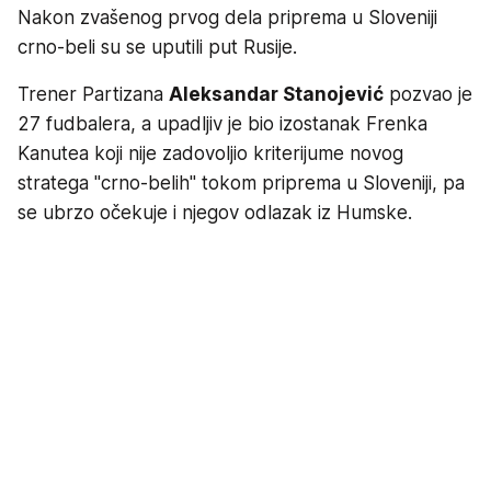
Nakon zvašenog prvog dela priprema u Sloveniji
crno-beli su se uputili put Rusije.
Trener Partizana
Aleksandar Stanojević
pozvao je
27 fudbalera, a upadljiv je bio izostanak Frenka
Kanutea koji nije zadovoljio kriterijume novog
stratega "crno-belih" tokom priprema u Sloveniji, pa
se ubrzo očekuje i njegov odlazak iz Humske.