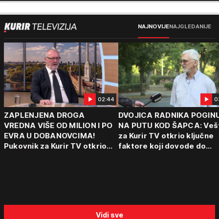
NAJNOVIJE
NAJGLEDANIJE
02:44
0
ZAPLENJENA DROGA
DVOJICA RADNIKA POGIN
VREDNA VIŠE OD MILION I PO
NA PUTU KOD ŠAPCA: Veš
EVRA U DOBANOVCIMA!
za Kurir TV otkrio ključne
Pukovnik za Kurir TV otkrio
faktore koji dovode do
kako funkcionišu kriminalne
tragedija: "Vozaču može d
grupe: "Važno je otkriti ceo
padne mrak na oči od umo
lanac"
Vidi sve