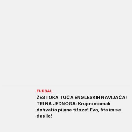
FUDBAL
ŽESTOKA TUČA ENGLESKIH NAVIJAČA!
TRI NA JEDNOGA: Krupni momak
dohvatio pijane tifoze! Evo, šta im se
desilo!