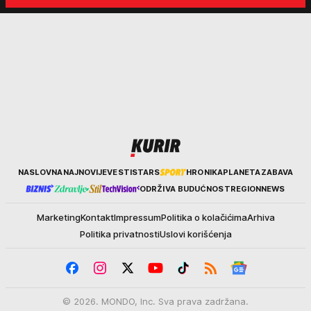
Kurir
NASLOVNA
NAJNOVIJE
VESTI
STARS
HRONIKA
PLANETA
ZABAVA
ODRŽIVA BUDUĆNOST
REGION
NEWS
Marketing
Kontakt
Impressum
Politika o kolačićima
Arhiva
Politika privatnosti
Uslovi korišćenja
© 2026. MONDO, Inc. Sva prava zadržana.