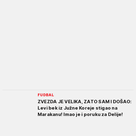
FUDBAL
ZVEZDA JE VELIKA, ZATO SAM I DOŠAO:
Levi bek iz Južne Koreje stigao na
Marakanu! Imao je i poruku za Delije!