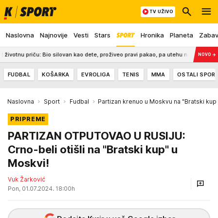
TV UŽIVO
Naslovna
Najnovije
Vesti
Stars
Hronika
Planeta
Zaba
priču: Bio silovan kao dete, proživeo pravi pakao, pa utehu našao u košarci!
NOVO
→
FUDBAL
KOŠARKA
EVROLIGA
TENIS
MMA
OSTALI SPOR
Naslovna
Sport
Fudbal
Partizan krenuo u Moskvu na "Bratski kup
PRIPREME
PARTIZAN OTPUTOVAO U RUSIJU:
Crno-beli otišli na "Bratski kup" u
Moskvi!
Vuk Žarković
Pon, 01.07.2024. 18:00h