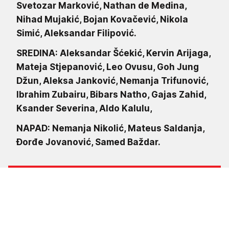
Svetozar Marković, Nathan de Medina,
Nihad Mujakić, Bojan Kovačević, Nikola
Simić, Aleksandar Filipović.
SREDINA: Aleksandar Šćekić, Kervin Arijaga,
Mateja Stjepanović, Leo Ovusu, Goh Jung
Džun, Aleksa Janković, Nemanja Trifunović,
Ibrahim Zubairu, Bibars Natho, Gajas Zahid,
Ksander Severina, Aldo Kalulu,
NAPAD: Nemanja Nikolić, Mateus Saldanja,
Đorđe Jovanović, Samed Baždar.