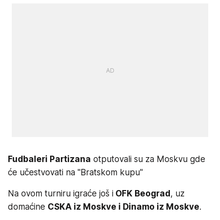
Fudbaleri Partizana
otputovali su za Moskvu gde
će učestvovati na "Bratskom kupu"
Na ovom turniru igraće još i
OFK Beograd
, uz
domaćine
CSKA iz Moskve i Dinamo iz Moskve
.