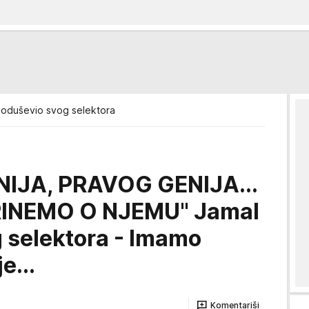
 oduševio svog selektora
NIJA, PRAVOG GENIJA...
INEMO O NJEMU" Jamal
g selektora - Imamo
e...
Komentariši