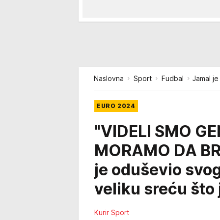
Naslovna
Sport
Fudbal
Jamal je
EURO 2024
"VIDELI SMO GE
MORAMO DA BR
je oduševio svo
veliku sreću što j
Kurir Sport