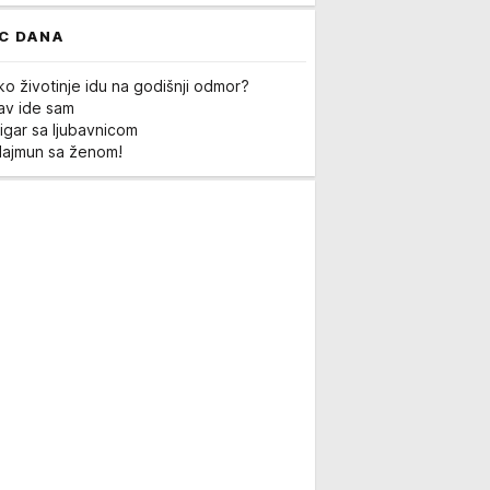
C DANA
ko životinje idu na godišnji odmor?
Lav ide sam
igar sa ljubavnicom
Majmun sa ženom!