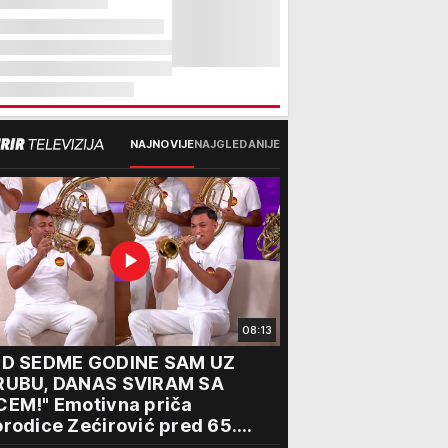
NAJNOVIJE
NAJGLEDANIJE
08:13
OD SEDME GODINE SAM UZ
RUBU, DANAS SVIRAM SA
CEM!" Emotivna priča
rodice Zećirović pred 65.
bor trubača u Guči