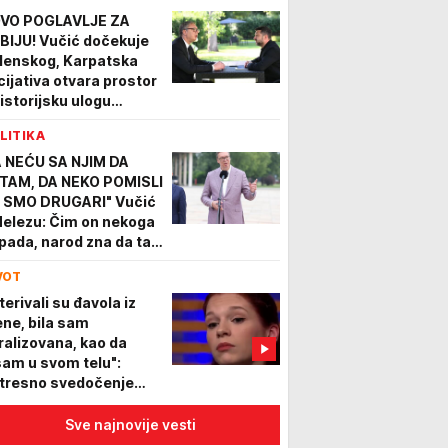
govorio Hrvatima
VO POGLAVLJE ZA
BIJU! Vučić dočekuje
lenskog, Karpatska
icijativa otvara prostor
 istorijsku ulogu
ograda: Ovako Srbija
LITIKA
že da bude MOST
ROPE
A NEĆU SA NJIM DA
TAM, DA NEKO POMISLI
 SMO DRUGARI" Vučić
Helezu: Čim on nekoga
pada, narod zna da taj
ko mnogo vredi
VOT
terivali su đavola iz
ne, bila sam
ralizovana, kao da
sam u svom telu":
tresno svedočenje
vatice o sekti, oglasila
 i njena majka tvrdi da
Sve najnovije vesti
že