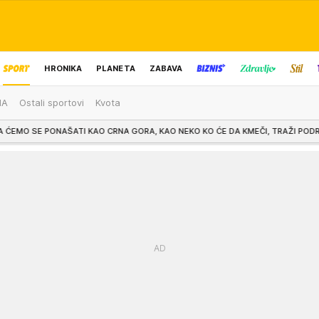
HRONIKA
PLANETA
ZABAVA
MA
Ostali sportovi
Kvota
IZBOR UREDNIKA
 KAO CRNA GORA, KAO NEKO KO ĆE DA KMEČI, TRAŽI PODRŠKU, A MI SMO SE USPR