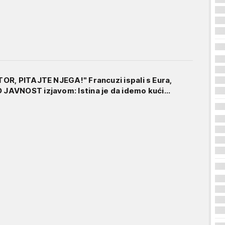
R, PITAJTE NJEGA!" Francuzi ispali s Eura,
AVNOST izjavom: Istina je da idemo kući...