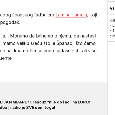
VI
 mladog španskog fudbalera
Lamina Jamala
, koji
Ka
n pogodak.
- 
- T
enija… Moramo da brinemo o njemu, da nastavi
- 
i. Imamo veliku sreću što je Španac i što ćemo
odina. Imamo tim sa puno sadašnjosti, ali više
uente.
LIJAN MBAPE? Francuz "nije došao" na EURO!
dbal, radio je SVE sem toga!