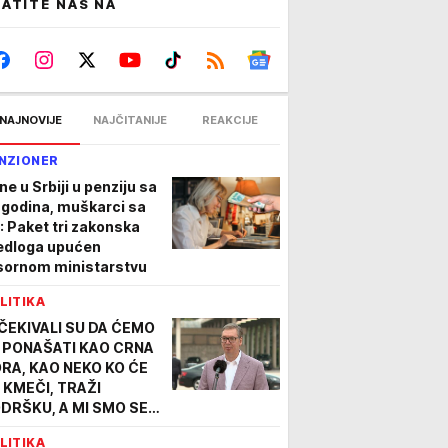
ATITE NAS NA
NAJNOVIJE
NAJČITANIJE
REAKCIJE
NZIONER
ne u Srbiji u penziju sa
 godina, muškarci sa
: Paket tri zakonska
edloga upućen
sornom ministarstvu
LITIKA
ČEKIVALI SU DA ĆEMO
 PONAŠATI KAO CRNA
RA, KAO NEKO KO ĆE
 KMEČI, TRAŽI
DRŠKU, A MI SMO SE
PRAVILI I REKLI 'NEMA
LITIKA
TREBE'" Vučić