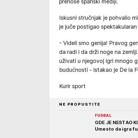
prenose španski mediji.
Iskusni stručnjak je pohvalio
je juče postigao spektakulara
- Videli smo genija! Pravog g
da radi i da drži noge na zemlj
uživati u njegovoj igri mnogo g
budućnosti - istakao je De la F
Kurir sport
NE PROPUSTITE
FUDBAL
GDE JE NESTAO KI
Umesto da igra fu