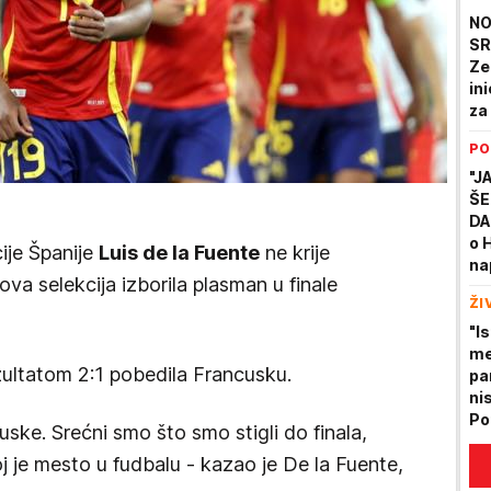
od
NO
SR
Ze
in
za
Be
PO
mo
EV
"J
ŠE
DA
o 
ije Španije
Luis de la Fuente
ne krije
na
va selekcija izborila plasman u finale
ne
ŽI
"Is
me
zultatom 2:1 pobedila Francusku.
pa
ni
Po
uske. Srećni smo što smo stigli do finala,
Hr
j je mesto u fudbalu - kazao je De la Fuente,
se
la