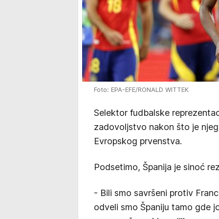
Foto: EPA-EFE/RONALD WITTEK
Selektor fudbalske reprezentac
zadovoljstvo nakon što je njego
Evropskog prvenstva.
Podsetimo, Španija je sinoć re
- Bili smo savršeni protiv Franc
odveli smo Španiju tamo gde jo