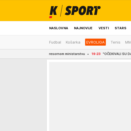
NASLOVNA
NAJNOVIJE
VESTI
STARS
Fudbal
Košarka
EVROLIGA
Tenis
M
ODRŽIVA BUDUĆNOST
REGION
NEWS
oga upućen resornom ministarstvu
19:23
"OČEKIVALI SU DA ĆEMO SE PONAŠATI