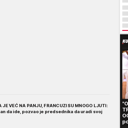
"
JE VEĆ NA PANJU, FRANCUZI SU MNOGO LJUTI:
T
an da ide, pozvao je predsednika da uradi svoj
O
po
Sa