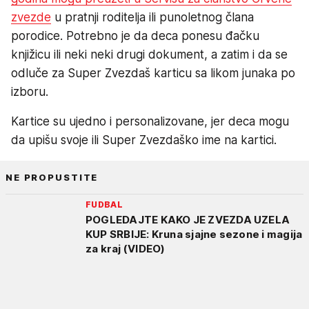
zvezde
u pratnji roditelja ili punoletnog člana
porodice. Potrebno je da deca ponesu đačku
knjižicu ili neki neki drugi dokument, a zatim i da se
odluče za Super Zvezdaš karticu sa likom junaka po
izboru.
Kartice su ujedno i personalizovane, jer deca mogu
da upišu svoje ili Super Zvezdaško ime na kartici.
NE PROPUSTITE
FUDBAL
POGLEDAJTE KAKO JE ZVEZDA UZELA
KUP SRBIJE: Kruna sjajne sezone i magija
za kraj (VIDEO)