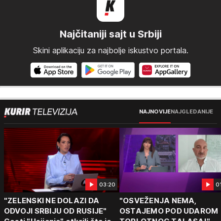
Najčitaniji sajt u Srbiji
Skini aplikaciju za najbolje iskustvo portala.
NAJNOVIJE
NAJGLEDANIJE
03:20
0
"ZELENSKI NE DOLAZI DA
"OSVEŽENJA NEMA,
ODVOJI SRBIJU OD RUSIJE"
OSTAJEMO POD UDAROM