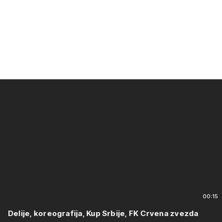
00:15
Delije, koreografija, Kup Srbije, FK Crvena zvezda