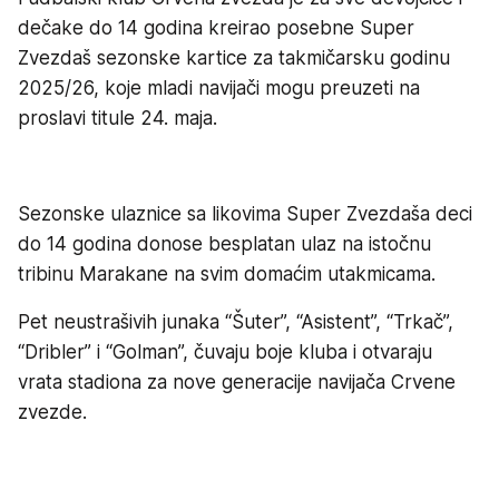
dečake do 14 godina kreirao posebne Super
Zvezdaš sezonske kartice za takmičarsku godinu
2025/26, koje mladi navijači mogu preuzeti na
proslavi titule 24. maja.
Sezonske ulaznice sa likovima Super Zvezdaša deci
do 14 godina donose besplatan ulaz na istočnu
tribinu Marakane na svim domaćim utakmicama.
Pet neustrašivih junaka “Šuter”, “Asistent”, “Trkač”,
“Dribler” i “Golman”, čuvaju boje kluba i otvaraju
vrata stadiona za nove generacije navijača Crvene
zvezde.