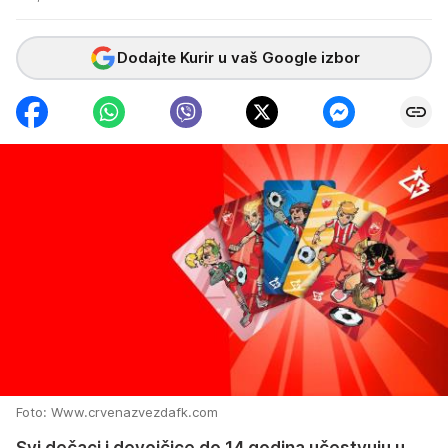
Dodajte Kurir u vaš Google izbor
Foto: Www.crvenazvezdafk.com
Svi dečaci i devojčice do 14 godina učestvuju u