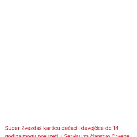
Super Zvezdaš karticu dečaci i devojčice do 14
godina mogu preuzeti u Servisu za članstvo Crvene