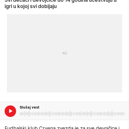
igri u kojoj svi dobijaju
Slušaj vest
Fudbalski klub Crvena zvezda je za sve devojčice i