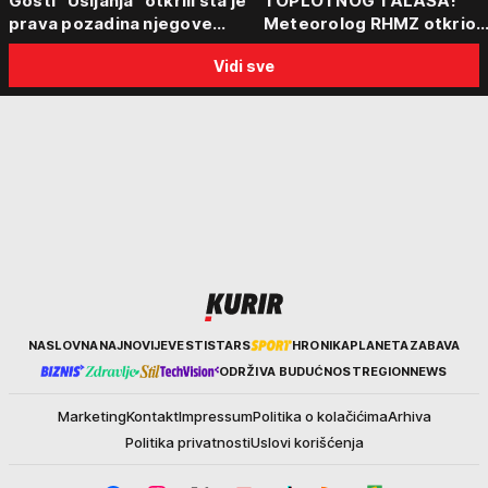
Gosti "Usijanja" otkrili šta je
TOPLOTNOG TALASA!"
prava pozadina njegove
Meteorolog RHMZ otkrio
posete Beogradu
kakvo vreme nas čeka do
Vidi sve
kraja avgusta
Kurir
NASLOVNA
NAJNOVIJE
VESTI
STARS
HRONIKA
PLANETA
ZABAVA
ODRŽIVA BUDUĆNOST
REGION
NEWS
Marketing
Kontakt
Impressum
Politika o kolačićima
Arhiva
Politika privatnosti
Uslovi korišćenja