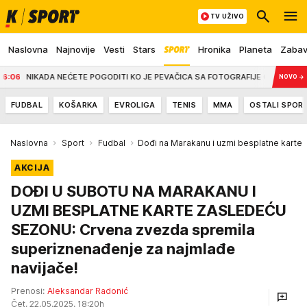
TV UŽIVO
Naslovna
Najnovije
Vesti
Stars
Hronika
Planeta
Zaba
NIKADA NEĆETE POGODITI KO JE PEVAČICA SA FOTOGRAFIJE Članica žirija poznato
NOVO
→
FUDBAL
KOŠARKA
EVROLIGA
TENIS
MMA
OSTALI SPOR
Naslovna
Sport
Fudbal
Dođi na Marakanu i uzmi besplatne karte
AKCIJA
DOĐI U SUBOTU NA MARAKANU I
UZMI BESPLATNE KARTE ZASLEDEĆU
SEZONU: Crvena zvezda spremila
superiznenađenje za najmlađe
navijače!
Prenosi:
Aleksandar Radonić
Čet, 22.05.2025. 18:20h