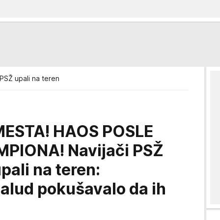
 PSŽ upali na teren
 MESTA! HAOS POSLE
MPIONA! Navijači PSŽ
upali na teren:
lud pokušavalo da ih