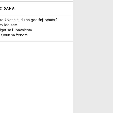
C DANA
ko životinje idu na godišnji odmor?
Lav ide sam
igar sa ljubavnicom
Majmun sa ženom!