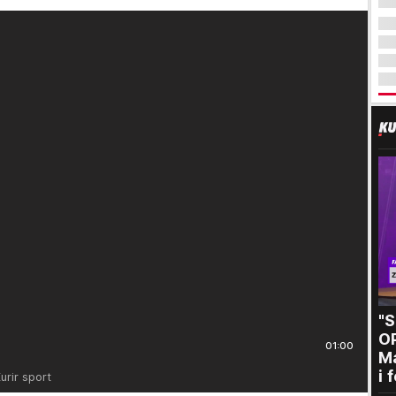
"
O
01:00
Ma
i 
urir sport
kr