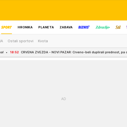
HRONIKA
PLANETA
ZABAVA
MA
Ostali sportovi
Kvota
IZBOR UREDNIKA
NA ZVEZDA - NOVI PAZAR: Crveno-beli duplirali prednost, pa ostali sa igračem 