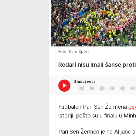
Foto: Kurir Sport
Redari nisu imali šanse prot
Slušaj vest
Fudbaleri Pari Sen Žermena
osv
istoriji, pošto su u finalu u Min
Pari Sen Žermen je na Alijanc 