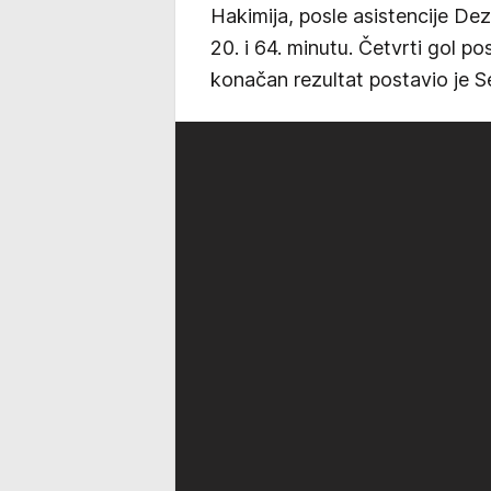
Hakimija, posle asistencije Dez
20. i 64. minutu. Četvrti gol po
konačan rezultat postavio je S