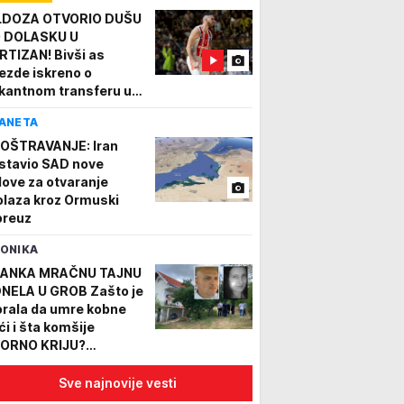
LDOZA OTVORIO DUŠU
 DOLASKU U
RTIZAN! Bivši as
ezde iskreno o
kantnom transferu u
msku!
ANETA
OŠTRAVANJE: Iran
stavio SAD nove
love za otvaranje
olaza kroz Ormuski
reuz
ONIKA
ANKA MRAČNU TAJNU
NELA U GROB Zašto je
rala da umre kobne
ći i šta komšije
ORNO KRIJU?
tresna ispovest oca 6
dina od zločina u
Sve najnovije vesti
anjskoj Banji