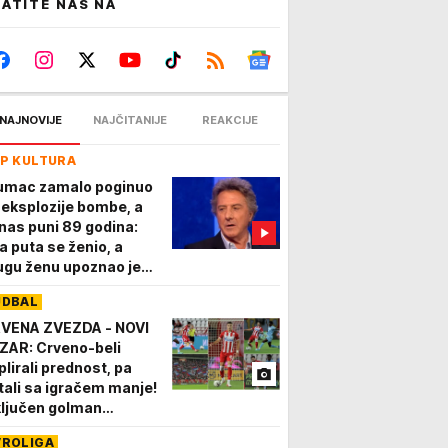
ATITE NAS NA
NAJNOVIJE
NAJČITANIJE
REAKCIJE
P KULTURA
umac zamalo poginuo
 eksplozije bombe, a
nas puni 89 godina:
a puta se ženio, a
ugu ženu upoznao je
da je imala 10 godina!
UDBAL
VENA ZVEZDA - NOVI
ZAR: Crveno-beli
plirali prednost, pa
tali sa igračem manje!
ključen golman
maćih
VROLIGA