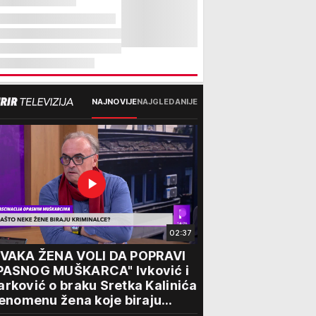
NAJNOVIJE
NAJGLEDANIJE
02:37
SVAKA ŽENA VOLI DA POPRAVI
PASNOG MUŠKARCA" Ivković i
rković o braku Sretka Kalinića
fenomenu žena koje biraju
iminalce: "Neće sa nekim ko