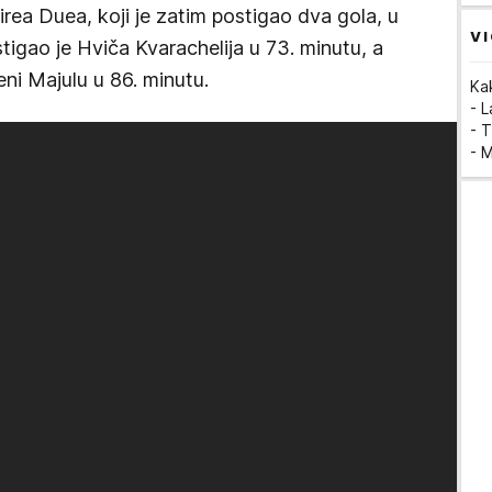
irea Duea, koji je zatim postigao dva gola, u
VI
stigao je Hviča Kvarachelija u 73. minutu, a
eni Majulu u 86. minutu.
Ka
- 
- T
- 