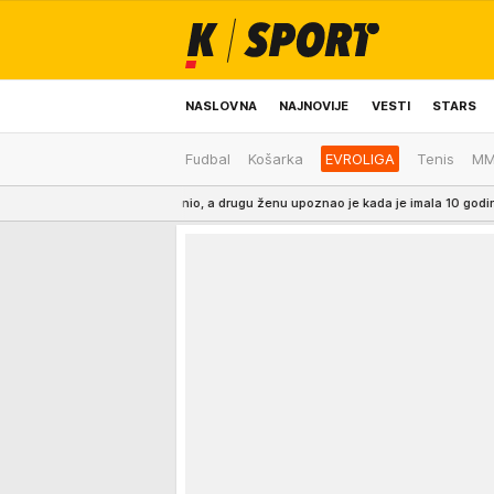
NASLOVNA
NAJNOVIJE
VESTI
STARS
Fudbal
Košarka
EVROLIGA
Tenis
M
ODRŽIVA BUDUĆNOST
REGION
NEWS
puta se ženio, a drugu ženu upoznao je kada je imala 10 godina!
18:52
CRVE