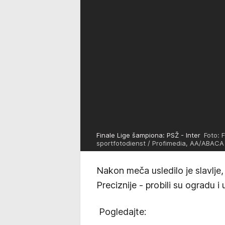
Finale Lige šampiona: PSŽ - Inter
Foto: F
sportfotodienst / Profimedia, AA/ABACA 
Nakon meča usledilo je slavlje, a
Preciznije - probili su ogradu i 
Pogledajte: