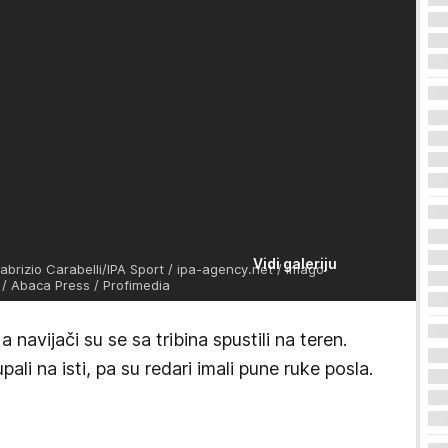
Vidi galeriju
abrizio Carabelli/IPA Sport / ipa-agency.net / imago
/ Abaca Press / Profimedia
 navijači su se sa tribina spustili na teren.
upali na isti, pa su redari imali pune ruke posla.