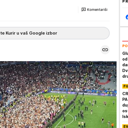
PR
Komentariši
te Kurir u vaš Google izbor
PO
Gl
od
da
Dv
dr
ka
F
CR
PA
du
os
Is
do
E