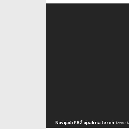
Navijači PSŽ upali na teren
Izvor: K