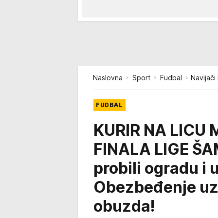
Naslovna
Sport
Fudbal
Navijači
FUDBAL
KURIR NA LICU
FINALA LIGE ŠA
probili ogradu i 
Obezbeđenje uza
obuzda!