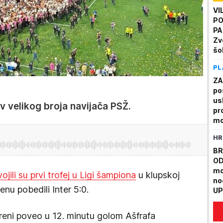
VI
PO
PA
Zv
šo
Hu
PL
ZA
po
us
iv velikog broja navijača PSŽ.
pr
mo
HR
BR
OD
mo
ojili su prvi trofej u Ligi šampiona
u klupskoj
no
henu pobedili Inter 5:0.
UP
Po
go
areni poveo u 12. minutu golom Ašfrafa
Vr