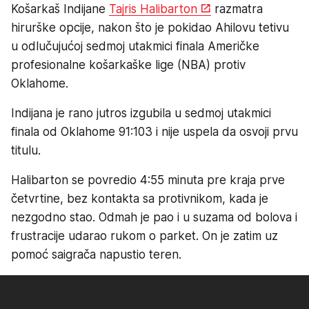
Košarkaš Indijane
Tajris Halibarton
razmatra
hirurške opcije, nakon što je pokidao Ahilovu tetivu
u odlučujućoj sedmoj utakmici finala Američke
profesionalne košarkaške lige (NBA) protiv
Oklahome.
Indijana je rano jutros izgubila u sedmoj utakmici
finala od Oklahome 91:103 i nije uspela da osvoji prvu
titulu.
Halibarton se povredio 4:55 minuta pre kraja prve
četvrtine, bez kontakta sa protivnikom, kada je
nezgodno stao. Odmah je pao i u suzama od bolova i
frustracije udarao rukom o parket. On je zatim uz
pomoć saigrača napustio teren.