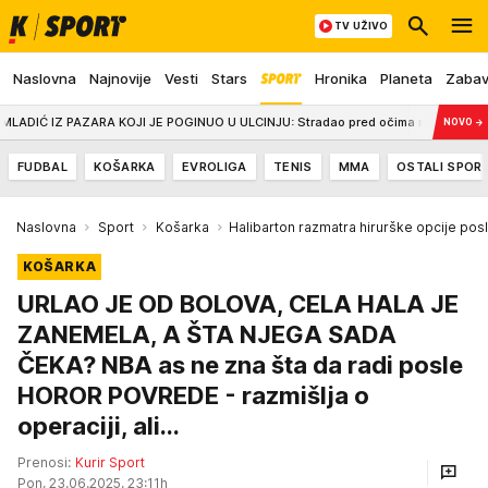
TV UŽIVO
Naslovna
Najnovije
Vesti
Stars
Hronika
Planeta
Zaba
IZ PAZARA KOJI JE POGINUO U ULCINJU: Stradao pred očima rođenog brata - njih
NOVO
→
FUDBAL
KOŠARKA
EVROLIGA
TENIS
MMA
OSTALI SPOR
Naslovna
Sport
Košarka
Halibarton razmatra hirurške opcije pos
KOŠARKA
URLAO JE OD BOLOVA, CELA HALA JE
ZANEMELA, A ŠTA NJEGA SADA
ČEKA? NBA as ne zna šta da radi posle
HOROR POVREDE - razmišlja o
operaciji, ali...
Prenosi:
Kurir Sport
Pon, 23.06.2025. 23:11h