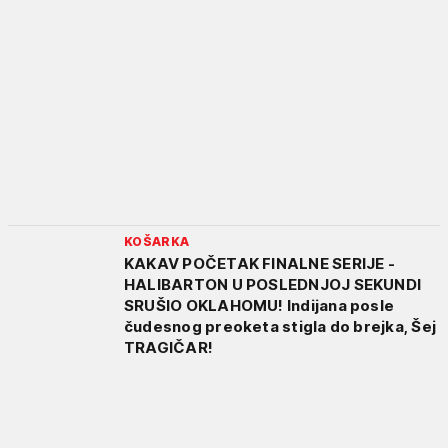
KOŠARKA
KAKAV POČETAK FINALNE SERIJE -
HALIBARTON U POSLEDNJOJ SEKUNDI
SRUŠIO OKLAHOMU! Indijana posle
čudesnog preoketa stigla do brejka, Šej
TRAGIČAR!