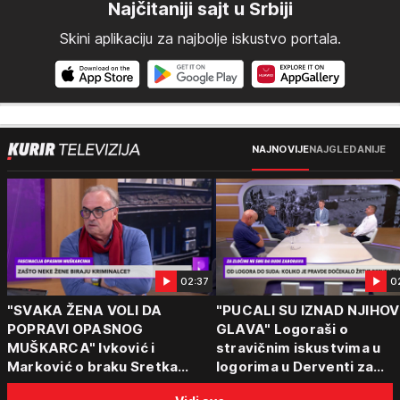
Najčitaniji sajt u Srbiji
Skini aplikaciju za najbolje iskustvo portala.
NAJNOVIJE
NAJGLEDANIJE
02:37
0
"SVAKA ŽENA VOLI DA
"PUCALI SU IZNAD NJIHOV
POPRAVI OPASNOG
GLAVA" Logoraši o
MUŠKARCA" Ivković i
stravičnim iskustvima u
Marković o braku Sretka
logorima u Derventi za
Kalinića i fenomenu žena koje
emisiju "Puls Srbije vikend