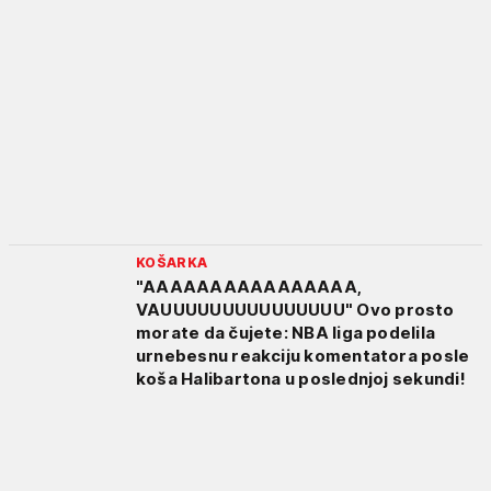
KOŠARKA
"AAAAAAAAAAAAAAAA,
VAUUUUUUUUUUUUUUU" Ovo prosto
morate da čujete: NBA liga podelila
urnebesnu reakciju komentatora posle
koša Halibartona u poslednjoj sekundi!