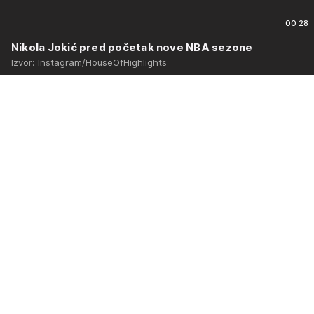
00:28
Nikola Jokić pred početak nove NBA sezone
Izvor: Instagram/HouseOfHighlights