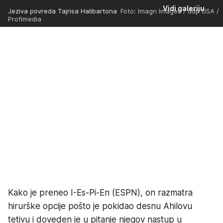
Vidi galeriju
Jeziva povreda Tajrisa Halibartona
Foto: Imagn Images / ddp USA /
Profimedia
Kako je preneo I-Es-Pi-En (ESPN), on razmatra
hirurške opcije pošto je pokidao desnu Ahilovu
tetivu i doveden je u pitanje njegov nastup u