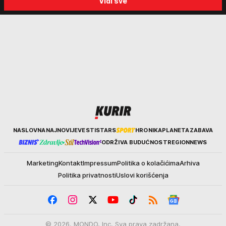
Vidi sve
biraju kriminalce: "Neće sa
"Tada je počela velika
nekim ko nema para"
tortura..."
Kurir
NASLOVNA
NAJNOVIJE
VESTI
STARS
HRONIKA
PLANETA
ZABAVA
ODRŽIVA BUDUĆNOST
REGION
NEWS
Marketing
Kontakt
Impressum
Politika o kolačićima
Arhiva
Politika privatnosti
Uslovi korišćenja
© 2026. MONDO, Inc. Sva prava zadržana.