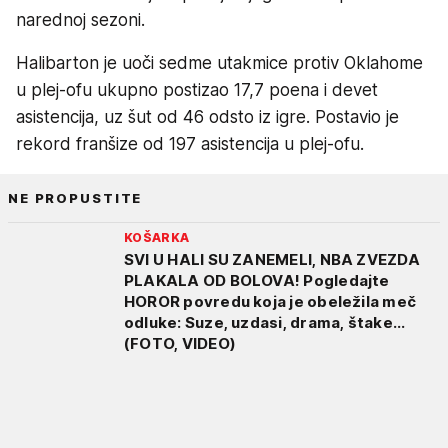
narednoj sezoni.
Halibarton je uoči sedme utakmice protiv Oklahome
u plej-ofu ukupno postizao 17,7 poena i devet
asistencija, uz šut od 46 odsto iz igre. Postavio je
rekord franšize od 197 asistencija u plej-ofu.
NE PROPUSTITE
KOŠARKA
SVI U HALI SU ZANEMELI, NBA ZVEZDA
PLAKALA OD BOLOVA! Pogledajte
HOROR povredu koja je obeležila meč
odluke: Suze, uzdasi, drama, štake...
(FOTO, VIDEO)