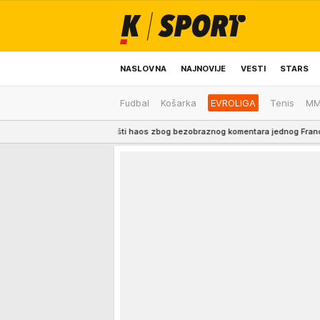
NASLOVNA
NAJNOVIJE
VESTI
STARS
Fudbal
Košarka
EVROLIGA
Tenis
M
ODRŽIVA BUDUĆNOST
REGION
NEWS
pa usledio opšti haos zbog bezobraznog komentara jednog Francuza!
7:23
ĐAN