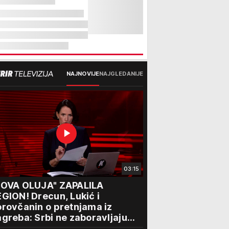
NAJNOVIJE
NAJGLEDANIJE
03:15
NOVA OLUJA" ZAPALILA
GION! Drecun, Lukić i
rovčanin o pretnjama iz
greba: Srbi ne zaboravljaju
rogon