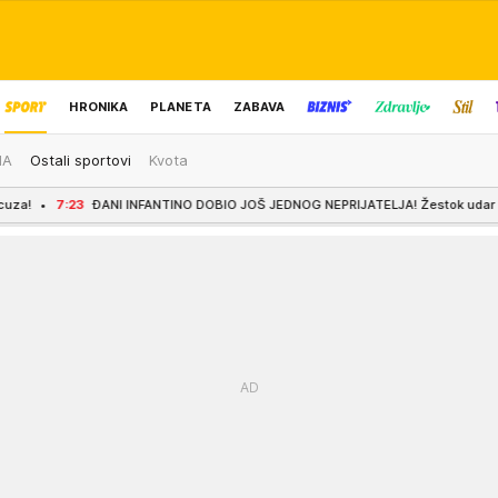
HRONIKA
PLANETA
ZABAVA
MA
Ostali sportovi
Kvota
IZBOR UREDNIKA
I INFANTINO DOBIO JOŠ JEDNOG NEPRIJATELJA! Žestok udar na prvog čoveka FIFA: