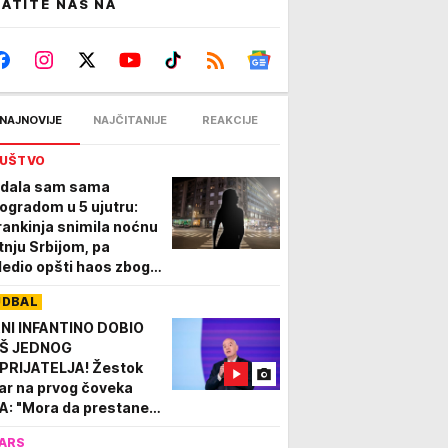
ATITE NAS NA
NAJNOVIJE
NAJČITANIJE
REAKCIJE
UŠTVO
dala sam sama
ogradom u 5 ujutru:
rankinja snimila noćnu
tnju Srbijom, pa
ledio opšti haos zbog
zobraznog komentara
UDBAL
dnog Francuza!
NI INFANTINO DOBIO
Š JEDNOG
PRIJATELJA! Žestok
ar na prvog čoveka
FA: "Mora da prestane
 zloupotrebljava svoju
ARS
ć! Ne zanima ga