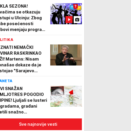
ravlje fudbalera"
KLA SEZONA!
vačima se otkazuju
stupi u Ulcinju: Zbog
abe posećenosti
ubovi menjaju program,
taju samo di-džejevi
LITIKA
ZNATI NEMAČKI
VINAR RASKRINKAO
ŽI! Martens: Nisam
onašao dokaze da je
stojao "Sarajevo
fari", Margetića niko ne
ANETA
atra ozbiljnim
vinarom
VI SNAŽAN
MLJOTRES POGODIO
IPINE! Ljuljali se lusteri
zgradama, građani
etili snažno
drhtavanje tla
Sve najnovije vesti