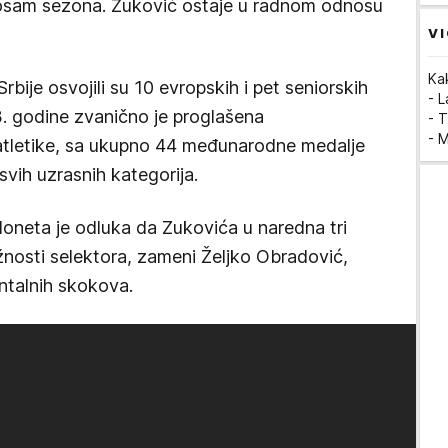
 osam sezona. Zuković ostaje u radnom odnosu
VI
Ka
bije osvojili su 10 evropskih i pet seniorskih
- 
. godine zvanično je proglašena
- T
- 
e atletike, sa ukupno 44 međunarodne medalje
 svih uzrasnih kategorija.
neta je odluka da Zukovića u naredna tri
nosti selektora, zameni Željko Obradović,
ontalnih skokova.