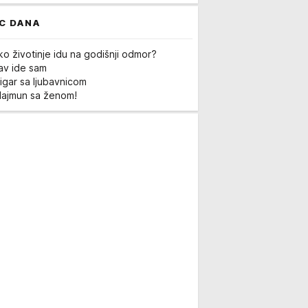
C DANA
ko životinje idu na godišnji odmor?
Lav ide sam
igar sa ljubavnicom
Majmun sa ženom!