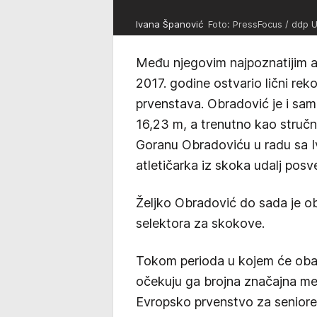
Ivana Španović
Foto: PressFocus / ddp U
Među njegovim najpoznatijim atl
2017. godine ostvario lični reko
prvenstava. Obradović je i sam
16,23 m, a trenutno kao struč
Goranu Obradoviću u radu sa I
atletičarka iz skoka udalj posv
Željko Obradović do sada je o
selektora za skokove.
Tokom perioda u kojem će obavl
očekuju ga brojna značajna m
Evropsko prvenstvo za seniore 