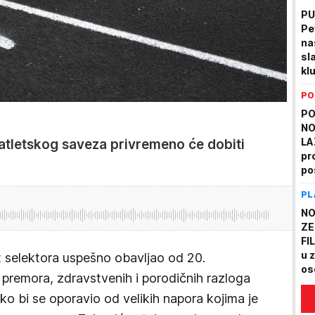
zd
PU
Pe
na
sl
kl
os
PO
PO
NO
LA
atletskog saveza privremeno će dobiti
pr
po
sa
PL
sm
no
NO
ZE
FIL
u 
st selektora uspešno obavljao od 20.
os
premora, zdravstvenih i porodičnih razloga
po
o bi se oporavio od velikih napora kojima je