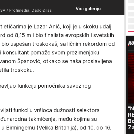
Vidi galeriju
SA / Profimedia, Dado Đilas
etičarima je Lazar Anić, koji je u skoku udalj
rd od 8,15 m i bio finalista evropskih i svetskih
 bio uspešan troskokaš, sa ličnim rekordom od
ni konsultant pomaže svom prezimenjaku
vanom Španović, otkako se naša proslavljena
etila troskoku.
bavljao funkciju pomoćnika saveznog
"
jati funkciju vršioca dužnosti selektora
RE
eđunarodna takmičenja, među kojima su
Bo
Za
u Birmingemu (Velika Britanija), od 10. do 16.
p