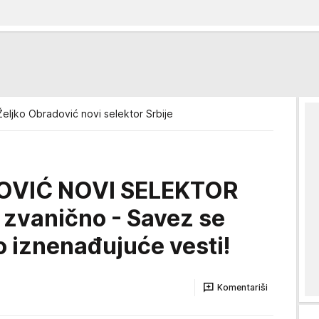
Željko Obradović novi selektor Srbije
VIĆ NOVI SELEKTOR
i zvanično - Savez se
io iznenađujuće vesti!
Komentariši