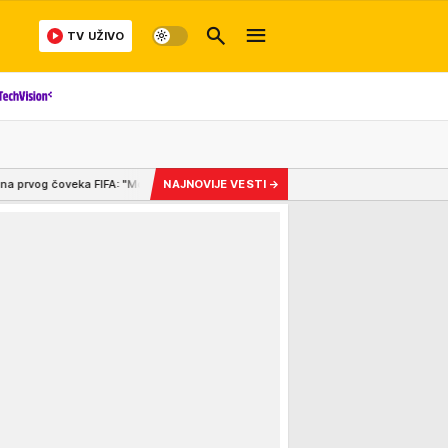
TV UŽIVO
 "Mora da prestane da zloupotrebljava svoju moć! Ne zanima ga zdravlje fudba
NAJNOVIJE VESTI
→