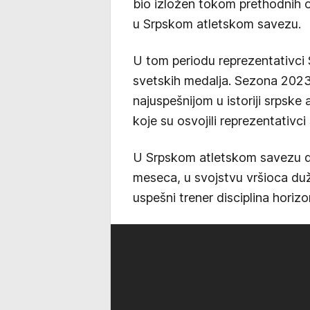
bio izložen tokom prethodnih
u Srpskom atletskom savezu.
U tom periodu reprezentativci Sr
svetskih medalja. Sezona 2023
najuspešnijom u istoriji srpsk
koje su osvojili reprezentativci
U Srpskom atletskom savezu do
meseca, u svojstvu vršioca duž
uspešni trener disciplina horiz