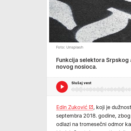
Foto: Unsplash
Funkcija selektora Srpskog 
novog nosioca.
Slušaj vest
Edin Zuković
, koji je dužno
septembra 2018. godine, zbog 
odlazi na tromesečni odmor kak