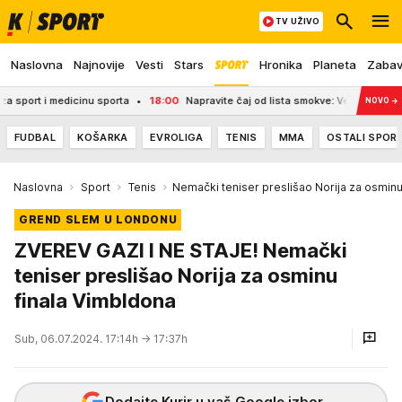
TV UŽIVO
Naslovna
Najnovije
Vesti
Stars
Hronika
Planeta
Zaba
i medicinu sporta
18:00
Napravite čaj od lista smokve: Vekovima se koristi
NOVO
→
FUDBAL
KOŠARKA
EVROLIGA
TENIS
MMA
OSTALI SPOR
Naslovna
Sport
Tenis
Nemački teniser preslišao Norija za osminu
GREND SLEM U LONDONU
ZVEREV GAZI I NE STAJE! Nemački
teniser preslišao Norija za osminu
finala Vimbldona
Sub, 06.07.2024. 17:14h
→ 17:37h
Dodajte Kurir u vaš Google izbor