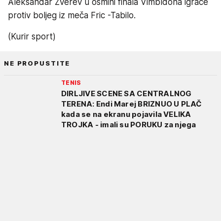
Aleksandar Zverev u osmini finala Vimbldona igraće
protiv boljeg iz meča Fric -Tabilo.
(Kurir sport)
NE PROPUSTITE
TENIS
DIRLJIVE SCENE SA CENTRALNOG
TERENA: Endi Marej BRIZNUO U PLAČ
kada se na ekranu pojavila VELIKA
TROJKA - imali su PORUKU za njega