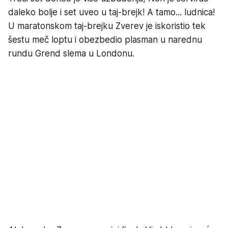
daleko bolje i set uveo u taj-brejk! A tamo... ludnica!
U maratonskom taj-brejku Zverev je iskoristio tek
šestu meč loptu i obezbedio plasman u narednu
rundu Grend slema u Londonu.