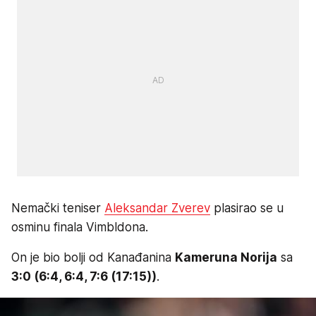
Nemački teniser
Aleksandar Zverev
plasirao se u
osminu finala Vimbldona.
On je bio bolji od Kanađanina
Kameruna Norija
sa
3:0 (6:4, 6:4, 7:6 (17:15))
.