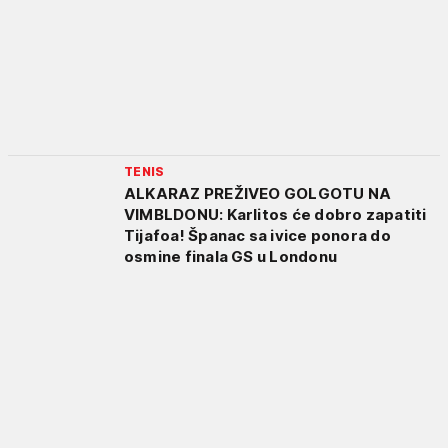
TENIS
ALKARAZ PREŽIVEO GOLGOTU NA
VIMBLDONU: Karlitos će dobro zapatiti
Tijafoa! Španac sa ivice ponora do
osmine finala GS u Londonu