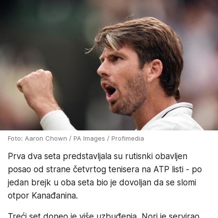
Foto: Aaron Chown / PA Images / Profimedia
Prva dva seta predstavljala su rutisnki obavljen
posao od strane četvrtog tenisera na ATP listi - po
jedan brejk u oba seta bio je dovoljan da se slomi
otpor Kanađanina.
Treći set doneo je više uzbuđenja, Nori je servirao