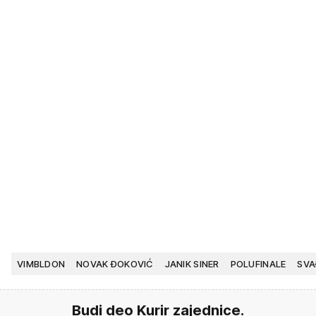
VIMBLDON
NOVAK ĐOKOVIĆ
JANIK SINER
POLUFINALE
SVA
Budi deo Kurir zajednice.