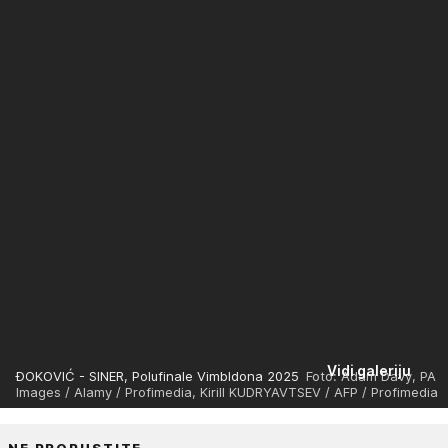
Vidi galeriju
ĐOKOVIĆ - SINER, Polufinale Vimbldona 2025
Foto: Adam Davy, PA
Images / Alamy / Profimedia, Kirill KUDRYAVTSEV / AFP / Profimedia
NE PROPUSTITE