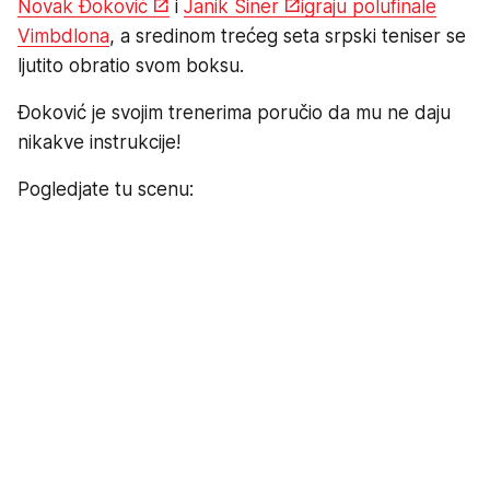
Novak Đoković
i
Janik Siner
igraju polufinale
Vimbdlona
, a sredinom trećeg seta srpski teniser se
ljutito obratio svom boksu.
Đoković je svojim trenerima poručio da mu ne daju
nikakve instrukcije!
Pogledjate tu scenu: