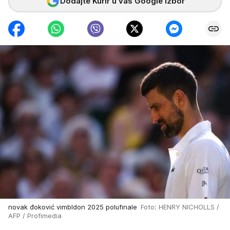
Dodajte Kurir u vaš Google izbor
novak đoković vimbldon 2025 polufinale
Foto: HENRY NICHOLLS /
AFP / Profimedia