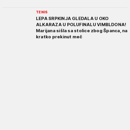
TENIS
LEPA SRPKINJA GLEDALA U OKO
ALKARAZA U POLUFINALU VIMBLDONA!
Marijana sišla sa stolice zbog Španca, na
kratko prekinut meč