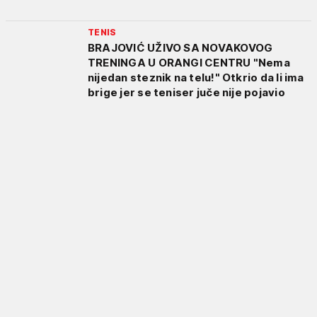
TENIS
BRAJOVIĆ UŽIVO SA NOVAKOVOG
TRENINGA U ORANGI CENTRU "Nema
nijedan steznik na telu!" Otkrio da li ima
brige jer se teniser juče nije pojavio