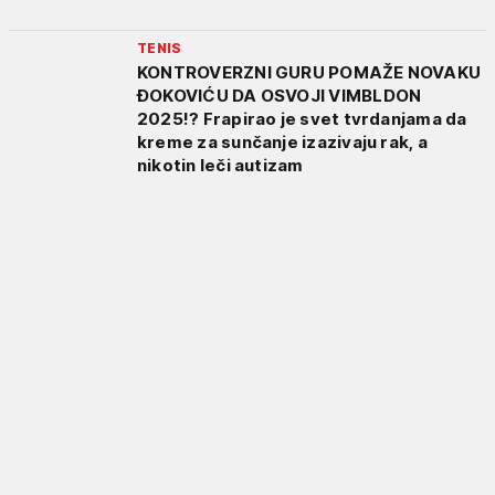
TENIS
KONTROVERZNI GURU POMAŽE NOVAKU
ĐOKOVIĆU DA OSVOJI VIMBLDON
2025!? Frapirao je svet tvrdanjama da
kreme za sunčanje izazivaju rak, a
nikotin leči autizam