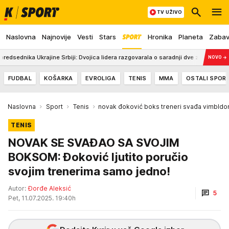
TV UŽIVO
Naslovna
Najnovije
Vesti
Stars
Hronika
Planeta
Zaba
krajine Srbiji: Dvojica lidera razgovarala o saradnji dve zemlje (FOTO)
2
NOVO
→
FUDBAL
KOŠARKA
EVROLIGA
TENIS
MMA
OSTALI SPOR
Naslovna
Sport
Tenis
novak đoković boks treneri svađa vimbldo
TENIS
NOVAK SE SVAĐAO SA SVOJIM
BOKSOM: Đoković ljutito poručio
svojim trenerima samo jedno!
Autor:
Đorđe Aleksić
5
Pet, 11.07.2025. 19:40h