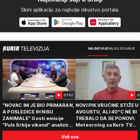
Skini aplikaciju za najbolje iskustvo portala.
NAJNOVIJE
NAJGLEDANIJE
01:52
0
"NOVAC IM JE BIO PRIMARAN,
NOVI PIK VRUĆINE STIŽE U
A POSLEDICE IH NISU
AVGUSTU, ALI 40°C NE BI
ZANIMALE" Gosti emisije
TREBALO DA SE PONOVI:
"Puls Srbije vikend" analizirali
Meteorolog za Kurir TV
slučajeve koji su potresli
objasnio šta nas čeka: "Š
Vidi sve
Srbiju: Zločin se ne isplati
za ozbiljne padavine su ma