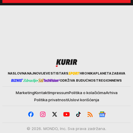
Kurir
NASLOVNA
NAJNOVIJE
VESTI
STARS
HRONIKA
PLANETA
ZABAVA
ODRŽIVA BUDUĆNOST
REGION
NEWS
Marketing
Kontakt
Impressum
Politika o kolačićima
Arhiva
Politika privatnosti
Uslovi korišćenja
© 2026. MONDO, Inc. Sva prava zadržana.