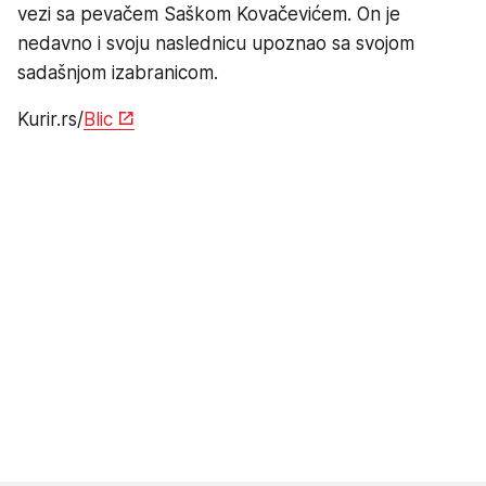
vezi sa pevačem Saškom Kovačevićem. On je
nedavno i svoju naslednicu upoznao sa svojom
sadašnjom izabranicom.
Kurir.rs/
Blic