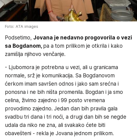
Foto: ATA images
Podsetimo,
Jovana je nedavno progovorila o vezi
sa Bogdanom,
pa a tom prilikom je otkrila i kako
zamišlja njihovo venčanje.
- Ljubomora je potrebna u vezi, ali u granicama
normale, srž je komunikacija. Sa Bogdanovom
ćerkom imam savršen odnos i jako sam srećna i
ponosna i ne bih ništa promenila. Bogdan i ja smo
celina, živimo zajedno i 99 posto vremena
provodimo zajedno. Jedan dan bih pravila gala
svadbu tri dana i tri noći, a drugi dan bih se negde
udala da niko ne zna, ali svakako ćete biti
obavešteni - rekla je Jovana jednom prilikom.