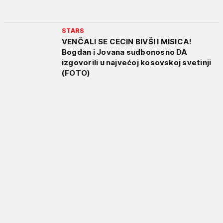
STARS
VENČALI SE CECIN BIVŠI I MISICA!
Bogdan i Jovana sudbonosno DA
izgovorili u najvećoj kosovskoj svetinji
(FOTO)