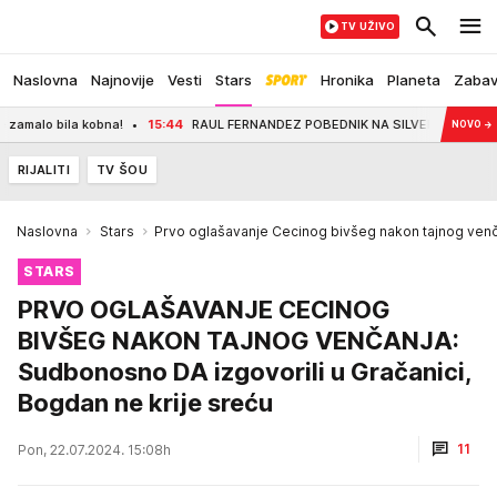
TV UŽIVO
Naslovna
Najnovije
Vesti
Stars
Hronika
Planeta
Zaba
 kobna!
15:44
RAUL FERNANDEZ POBEDNIK NA SILVERSTONU: Martin drugi, Bece
NOVO
→
RIJALITI
TV ŠOU
Naslovna
Stars
Prvo oglašavanje Cecinog bivšeg nakon tajnog ven
STARS
PRVO OGLAŠAVANJE CECINOG
BIVŠEG NAKON TAJNOG VENČANJA:
Sudbonosno DA izgovorili u Gračanici,
Bogdan ne krije sreću
11
Pon, 22.07.2024. 15:08h