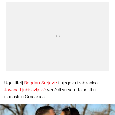
Ugostitelj
Bogdan Srejović
i njegova izabranica
Jovana Ljubisavljević
venčali su se u tajnosti u
manastiru Gračanica.