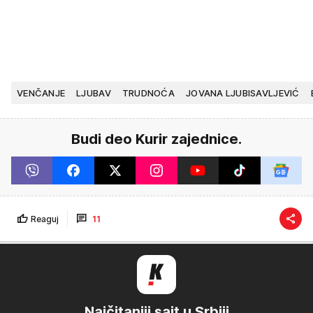
VENČANJE
LJUBAV
TRUDNOĆA
JOVANA LJUBISAVLJEVIĆ
Budi deo Kurir zajednice.
Reaguj
11
Najčitaniji sajt u Srbiji