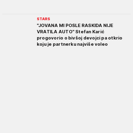
STARS
"JOVANA MI POSLE RASKIDA NIJE
VRATILA AUTO" Stefan Karić
progovorio o bivšoj devojci pa otkrio
koju je partnerku najviše voleo