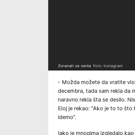
Zoranah se verila
Foto: Instagram
- Možda možete da vratite vlo
decembra, tada sam rekla da mi 
naravno rekla šta se desilo. N
Eloj je rekao: "Ako je to to što
idemo".
Iako je mnogima izgledalo kao 