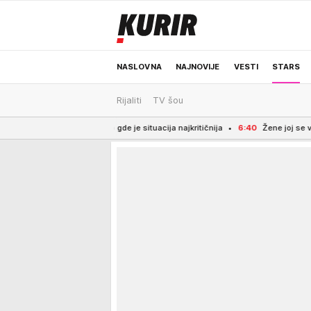
NASLOVNA
NAJNOVIJE
VESTI
STARS
Rijaliti
TV šou
ODRŽIVA BUDUĆNOST
REGION
NEWS
ista, evo gde je situacija najkritičnija
6:40
Žene joj se vekovima mole za po