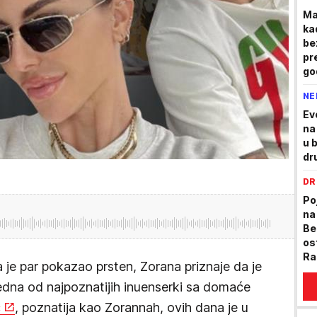
Ma
ka
be
pr
go
is
NE
Ev
na
u b
dr
DR
Po
na
Be
os
Ra
 je par pokazao prsten, Zorana priznaje da je
pr
Jedna od najpoznatijih inuenserki sa domaće
ć
, poznatija kao Zorannah, ovih dana je u