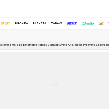
HRONIKA
PLANETA
ZABAVA
IZBOR UREDNIKA
tomstvo i sreću u braku: Sveta Ana, majka Presvete Bogorodice, zaštitnica je majč