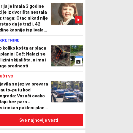
rija je imala 3 godine
d je iz dvorišta nestala
z traga: Otac nikad nije
estao da je traži, 42
dine kasnije isplivala
tina
KRETNINE
o koliko košta ar placa
 planini Goč: Nalazi se
lizini skijališta, a ima i
uge prednosti
UŠTVO
javila se jeziva prevara
 auto-putu kod
ograda: Vozači ovako
taju bez para -
skrinkan pakleni plan
evaranata
Sve najnovije vesti