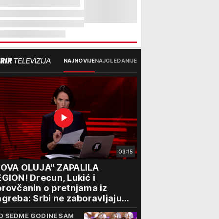
NAJNOVIJE
NAJGLEDANIJE
03:15
NOVA OLUJA" ZAPALILA
GION! Drecun, Lukić i
rovčanin o pretnjama iz
greba: Srbi ne zaboravljaju
rogon
D SEDME GODINE SAM