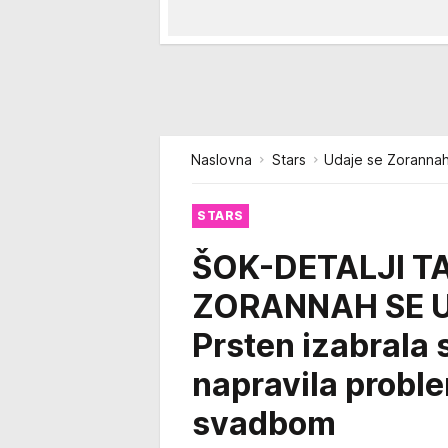
Naslovna
Stars
Udaje se Zoranna
STARS
ŠOK-DETALJI T
ZORANNAH SE 
Prsten izabrala 
napravila proble
svadbom