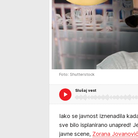
Foto: Shutterstock
Slušaj vest
Iako se javnost iznenadila kada
sve bilo isplanirano unapred! 
javne scene,
Zorana Jovanovi