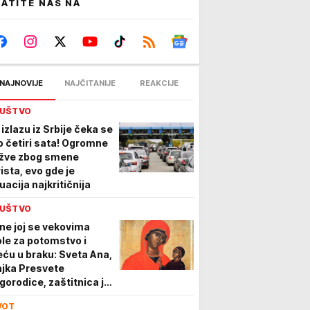
ATITE NAS NA
NAJNOVIJE
NAJČITANIJE
REAKCIJE
UŠTVO
 izlazu iz Srbije čeka se
do četiri sata! Ogromne
žve zbog smene
rista, evo gde je
uacija najkritičnija
UŠTVO
ne joj se vekovima
le za potomstvo i
eću u braku: Sveta Ana,
jka Presvete
gorodice, zaštitnica je
jčinstva i porodice -
VOT
nas joj uputite ove reči