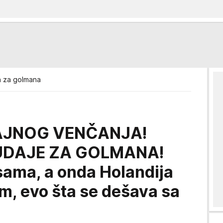
h za golmana
AJNOG VENČANJA!
UDAJE ZA GOLMANA!
sama, a onda Holandija
m, evo šta se dešava sa