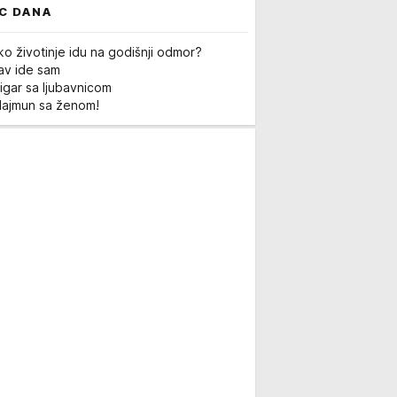
C DANA
ko životinje idu na godišnji odmor?
Lav ide sam
igar sa ljubavnicom
Majmun sa ženom!