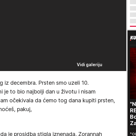
Vidi galeriju
g iz decembra. Prsten smo uzeli 10.
je to bio najbolji dan u životu i nisam
isam očekivala da ćemo tog dana kupiti prsten,
"
 hoćeš, pakuj,
RE
Bo
Za
p
da je prosidba stigla iznenada, Zorannah
"O