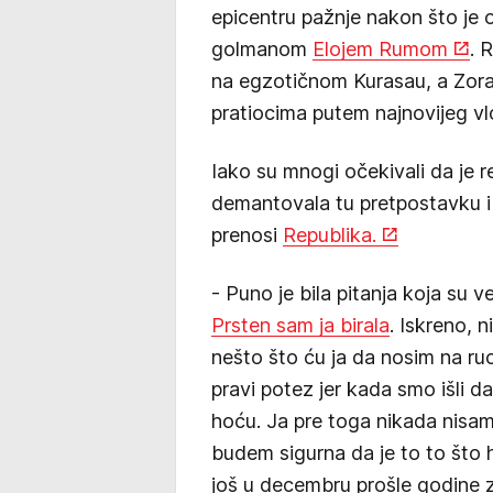
epicentru pažnje nakon što je o
golmanom
Elojem Rumom
. 
na egzotičnom Kurasau, a Zoran
pratiocima putem najnovijeg vl
Iako su mnogi očekivali da je 
demantovala tu pretpostavku i 
prenosi
Republika.
- Puno je bila pitanja koja su v
Prsten sam ja birala
. Iskreno, 
nešto što ću ja da nosim na ruc
pravi potez jer kada smo išli d
hoću. Ja pre toga nikada nisam
budem sigurna da je to to što h
još u decembru prošle godine za