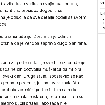
VI
bjavila da se verila sa svojim partnerom,
Romantična prosidba dogodila se
Ka
a je odlučila da sve detalje podeli sa svojim
- 
- T
oga.
- 
reč o iznenađenju, Zorannah je odmah
otkrila da je veridba zapravo dugo planirana,
ezana za prsten i da li je sve bilo iznenađenje.
nikada ne bih dozvolila muškarcu da mi bira
i svaki dan. Druga stvar, ispostavilo se kao
a gledamo prstenje, ja sam uvek znala šta
 probala verenički prsten i htela sam da
oću - priznala je iskreno, te objasnila da su
jedno kupili prsten, iako tada nije