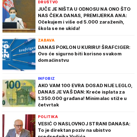
DRUŠTVO
JUČE JE NIŠTA U ODNOSU NA ONO ŠTO
NAS ČEKA DANAS, PREMIJERKA ANA:
Očekujem i više od 5.000 zaraženih,
škola se ne ukida!
ZABAVA
DANAS POKLON U KURIRU! ŠRAFCIGER:
Ovo će sigurno biti korisno svakom
domaćinstvu
INFOBIZ
AKO VAM 100 EVRA DOSAD NIJE LEGLO,
DANAS JE VAŠ DAN: Kreće isplata za
1.350.000 građana! Minimalac stiže u
četvrtak
POLITIKA
VESIĆ O NASLOVNOJ STRANI DANASA:
To je direktan poziv na ubistvo
predsednika Vučića