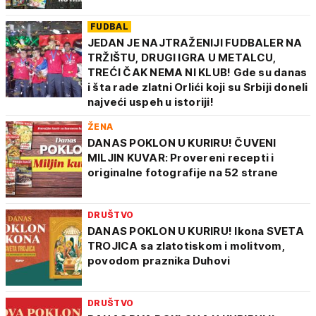
FUDBAL
JEDAN JE NAJTRAŽENIJI FUDBALER NA
TRŽIŠTU, DRUGI IGRA U METALCU,
TREĆI ČAK NEMA NI KLUB! Gde su danas
i šta rade zlatni Orlići koji su Srbiji doneli
najveći uspeh u istoriji!
ŽENA
DANAS POKLON U KURIRU! ČUVENI
MILJIN KUVAR: Provereni recepti i
originalne fotografije na 52 strane
DRUŠTVO
DANAS POKLON U KURIRU! Ikona SVETA
TROJICA sa zlatotiskom i molitvom,
povodom praznika Duhovi
DRUŠTVO