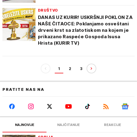
DRUŠTVO
DANAS UZ KURIR! USKRŠNJI POKLON ZA
NAŠE ČITAOCE: Poklanjamo osveštani
drveni krst sa zlatotiskom na kojem je
prikazano Raspeće Gospoda Isusa
Hrista (KURIR TV)
1
2
3
PRATITE NAS NA
NAJNOVIJE
NAJČITANIJE
REAKCIJE