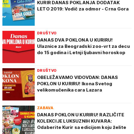
KURIR DANAS POKLANJA DODATAK
LETO 2019: Vodič za odmor - Crna Gora
DRUŠTVO
DANAS DVA POKLONA U KURIRU!
Ulaznice za Beogradski zoo-vrt za decu
do 15 godina i Letnji ljubavni horoskop
DRUŠTVO
OBELEŽAVAMO VIDOVDAN: DANAS
POKLON U KURIRU! Ikona Svetog
velikomučenika cara Lazara
ZABAVA
DANAS POKLON U KURIRU! RAZLIČITE
KOLEKCIJE LUKSUZNIH KUVARA:
Odaberite Kurir sa edicijom koju želite