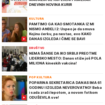
DNEVNIH NOVINA KURIR
KULTURA
PAMTIMO GA KAO SMOTANKA IZ MI
NISMO ANĐELI 2: Uspeo je da smuva
Kojinu ćerku, pa nestao, evo KAKO
DANAS IZGLEDA I ČIME SE BAVI
DRUŠTVO
NEMA ŠANSE DA IKO SRBIJI PREOTME
LIDERSKO MESTO: Danas stiže još POLA
MILIONA kineskih vakcina!
POP KULTURA
POPARINA SEKRETARICA DANAS IMA 61
GODINU I IZGLEDA NEVEROVATNO! Beba
i sada zrači lepotom, a novom fotkom
ODUŠEVILA sve!