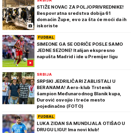
SRBIJA
STIŽE NOVAC ZA POLJOPRIVREDNIKE!
Bespovratna sredstva dobija 61
domaćin Župe, evo za šta će moći da ih
iskoriste
FUDBAL
SIMEONE GA SE ODRIČE POSLE SAMO
JEDNE SEZONE! Italijan ekspresno
napušta Madrid i ide u Premijer ligu
SRBIJA
SRPSKI JEDRILIČARI ZABLISTALI U
BERANAMA! Aero-klub Trstenik
šampion Međunarodnog Blanik kupa,
Đurović osvojio i treće mesto
pojedinačno (FOTO)
FUDBAL
LUKA ZIDAN SA MUNDIJALA OTIŠAO U
DRUGU LIGU! Ima novi klub!