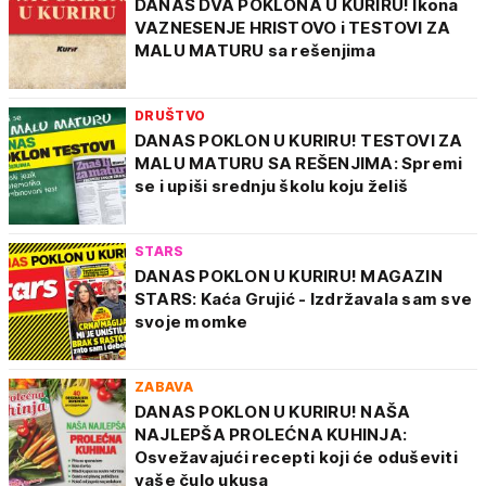
DANAS DVA POKLONA U KURIRU! Ikona
VAZNESENJE HRISTOVO i TESTOVI ZA
MALU MATURU sa rešenjima
DRUŠTVO
DANAS POKLON U KURIRU! TESTOVI ZA
MALU MATURU SA REŠENJIMA: Spremi
se i upiši srednju školu koju želiš
STARS
DANAS POKLON U KURIRU! MAGAZIN
STARS: Kaća Grujić - Izdržavala sam sve
svoje momke
ZABAVA
DANAS POKLON U KURIRU! NAŠA
NAJLEPŠA PROLEĆNA KUHINJA:
Osvežavajući recepti koji će oduševiti
vaše čulo ukusa