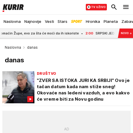
TV UŽIVO
Naslovna
Najnovije
Vesti
Stars
Hronika
Planeta
Zaba
pe, evo za šta će moći da ih iskoriste
2:00
SRPSKI JEDRILIČARI ZABLISTALI
NOVO
→
Naslovna
danas
danas
DRUŠTVO
"ZVER SA ISTOKA JURI KA SRBIJI" Ovo je
tačan datum kada nam stiže sneg!
Okovaće nas ledeni vazduh, a evo kakvo
će vreme biti za Novu godinu