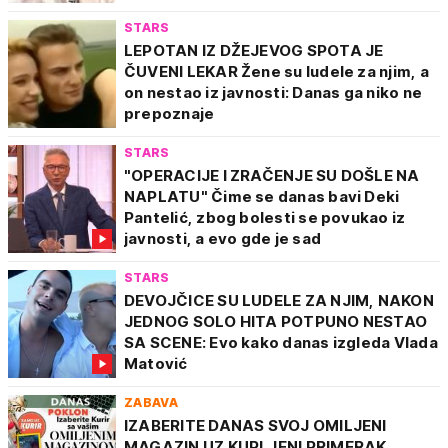
STARS
LEPOTAN IZ DŽEJEVOG SPOTA JE
ČUVENI LEKAR Žene su ludele za njim, a
on nestao iz javnosti: Danas ga niko ne
prepoznaje
STARS
"OPERACIJE I ZRAČENJE SU DOŠLE NA
NAPLATU" Čime se danas bavi Deki
Pantelić, zbog bolesti se povukao iz
javnosti, a evo gde je sad
STARS
DEVOJČICE SU LUDELE ZA NJIM, NAKON
JEDNOG SOLO HITA POTPUNO NESTAO
SA SCENE: Evo kako danas izgleda Vlada
Matović
ZABAVA
IZABERITE DANAS SVOJ OMILJENI
MAGAZIN UZ KUPLJENI PRIMERAK