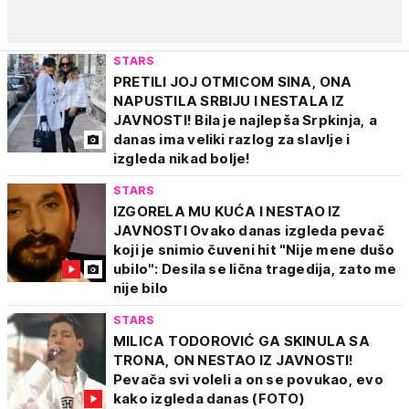
STARS
PRETILI JOJ OTMICOM SINA, ONA
NAPUSTILA SRBIJU I NESTALA IZ
JAVNOSTI! Bila je najlepša Srpkinja, a
danas ima veliki razlog za slavlje i
izgleda nikad bolje!
STARS
IZGORELA MU KUĆA I NESTAO IZ
JAVNOSTI Ovako danas izgleda pevač
koji je snimio čuveni hit "Nije mene dušo
ubilo": Desila se lična tragedija, zato me
nije bilo
STARS
MILICA TODOROVIĆ GA SKINULA SA
TRONA, ON NESTAO IZ JAVNOSTI!
Pevača svi voleli a on se povukao, evo
kako izgleda danas (FOTO)