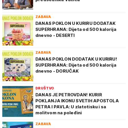
ZABAVA
DANAS POKLON U KURIRU DODATAK
SUPERHRANA: Dijeta od 500 kalorija
dnevno - DESERTI
ZABAVA
DANAS POKLON DODATAK U KURIRU!
SUPERHRANA: Dijeta od 500 kalorija
dnevno - DORUČAK
DRUŠTVO
DANAS JE PETROVDAN! KURIR
POKLANJA IKONU SVETIH APOSTOLA
PETRA I PAVLA: U zlatotisku i sa
molitvom na poleđini
ZABAVA