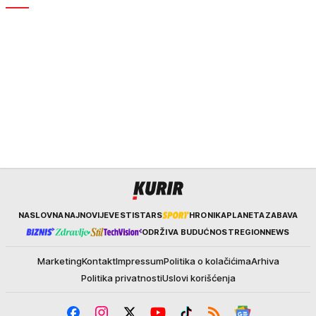
Kurir
NASLOVNA
NAJNOVIJE
VESTI
STARS
HRONIKA
PLANETA
ZABAVA
ODRŽIVA BUDUĆNOST
REGION
NEWS
Marketing
Kontakt
Impressum
Politika o kolačićima
Arhiva
Politika privatnosti
Uslovi korišćenja