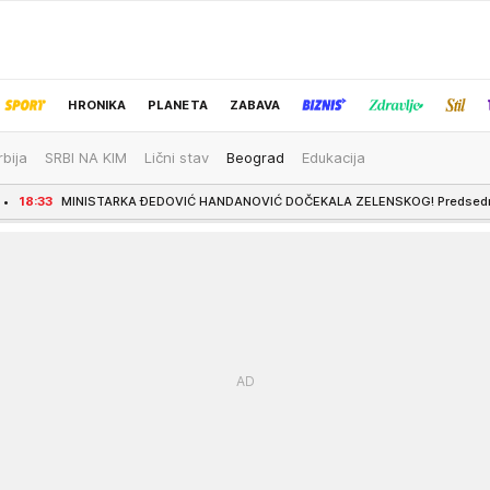
HRONIKA
PLANETA
ZABAVA
rbija
SRBI NA KIM
Lični stav
Beograd
Edukacija
IZBOR UREDNIKA
RKA ĐEDOVIĆ HANDANOVIĆ DOČEKALA ZELENSKOG! Predsednik Ukrajine se oglasi