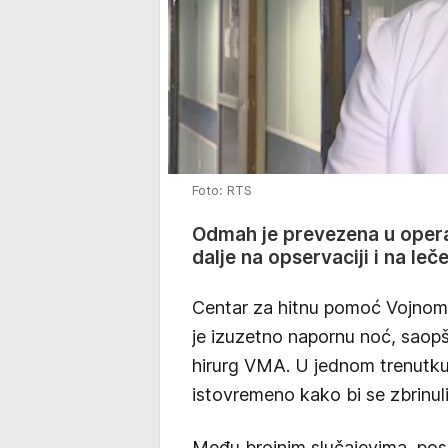
Foto: RTS
Odmah je prevezena u operac
dalje na opservaciji i na leč
Centar za hitnu pomoć Vojnom
je izuzetno napornu noć, saopšt
hirurg VMA. U jednom trenutku,
istovremeno kako bi se zbrinuli
Među brojnim slučajevima, pos