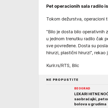
Pet operacionih sala radilo 
Tokom dežurstva, operacioni ti
"Bilo je dosta bilo operativnih 
u jednom trenutku radilo čak p
sve povređene. Dosta su posla im
hirurzi, plastični hirurzi", reka
Kurir.rs/RTS, Blic
NE PROPUSTITE
BEOGRAD
LEKARI HITNE NOĆ
saobraćajki, peto
bolova u grudima