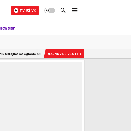
TV UŽIVO
o odmah po dolasku u Beograd - evo o čemu će razgovarati s Vučićem FOTO/
NAJNOVIJE VESTI
→