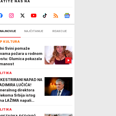
ATITE NAS NA
NAJNOVIJE
NAJČITANIJE
REAKCIJE
P KULTURA
dni Svini pomaže
tvama požara u rodnom
stu: Glumica pokazala
manost
LITIKA
KESTRIRANI NAPAD NA
ADIMIRA LUČIĆA!
neralnog direktora
lekoma Srbija istog
na LAŽIMA napali
rtijev režim i Marinika
LITIKA
pić