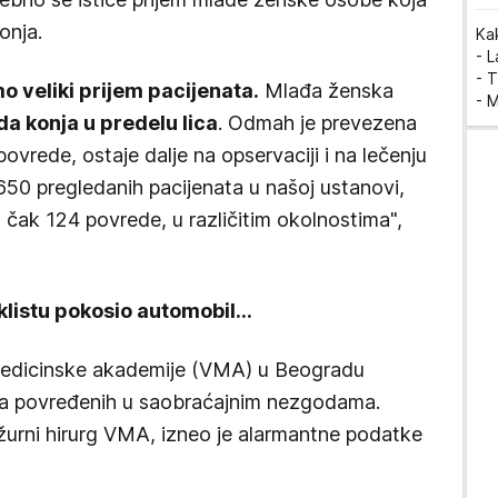
onja.
Ka
- 
- T
o veliki prijem pacijenata.
Mlađa ženska
- 
da konja u predelu lica
. Odmah je prevezena
ovrede, ostaje dalje na opservaciji i na lečenju
 650 pregledanih pacijenata u našoj ustanovi,
, čak 124 povrede, u različitim okolnostima",
listu pokosio automobil...
edicinske akademije (VMA) u Beogradu
enata povređenih u saobraćajnim nezgodama.
ežurni hirurg VMA, izneo je alarmantne podatke