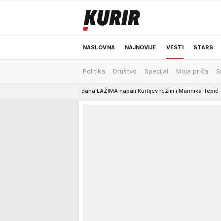
NASLOVNA
NAJNOVIJE
VESTI
STARS
Politika
Društvo
Specijal
Moja priča
S
ODRŽIVA BUDUĆNOST
REGION
NEWS
ja istog dana LAŽIMA napali Kurtijev režim i Marinika Tepić
18:33
MINISTA