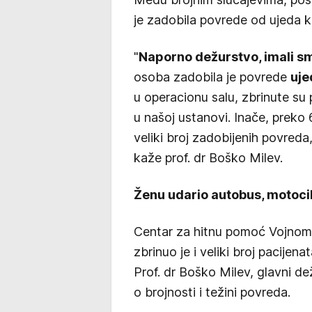
je zadobila povrede od ujeda k
"
Naporno dežurstvo, imali sm
osoba zadobila je povrede
uje
u operacionu salu, zbrinute su p
u našoj ustanovi. Inače, preko
veliki broj zadobijenih povreda
kaže prof. dr Boško Milev.
Ženu udario autobus, motocik
Centar za hitnu pomoć Vojnom
zbrinuo je i veliki broj pacij
Prof. dr Boško Milev, glavni d
o brojnosti i težini povreda.