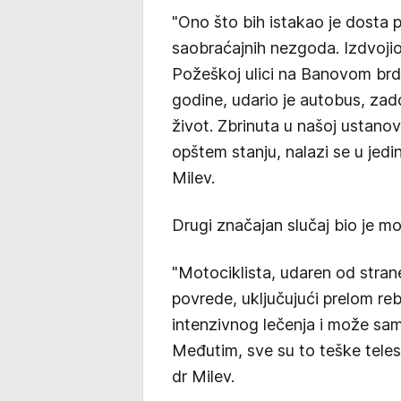
"Ono što bih istakao je dosta 
saobraćajnih nezgoda. Izdvoji
Požeškoj ulici na Banovom brd
godine, udario je autobus, zad
život. Zbrinuta u našoj ustanov
opštem stanju, nalazi se u jedin
Milev.
Drugi značajan slučaj bio je mo
"Motociklista, udaren od stran
povrede, uključujući prelom reb
intenzivnog lečenja i može samo
Međutim, sve su to teške teles
dr Milev.