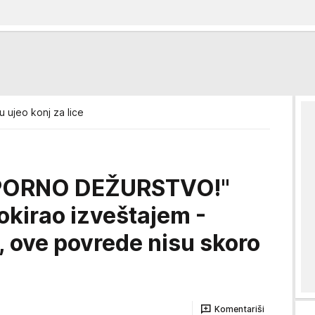
 ujeo konj za lice
PORNO DEŽURSTVO!"
okirao izveštajem -
, ove povrede nisu skoro
Komentariši