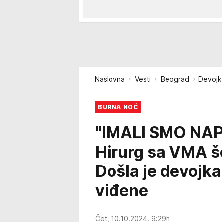
Naslovna
Vesti
Beograd
Devojku
BURNA NOĆ
"IMALI SMO NA
Hirurg sa VMA š
Došla je devojka
viđene
Čet, 10.10.2024. 9:29h