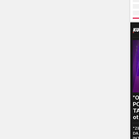
"
P
T
ot
kr
"Z
DA
IN