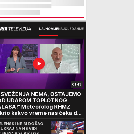
NAJNOVIJE
NAJGLEDANIJE
01:43
OSVEŽENJA NEMA, OSTAJEMO
OD UDAROM TOPLOTNOG
ALASA!" Meteorolog RHMZ
krio kakvo vreme nas čeka do
aja avgusta
ELENSKI NE BI DOŠAO
 UKRAJINA NE VIDI
TERES" Analitičari o