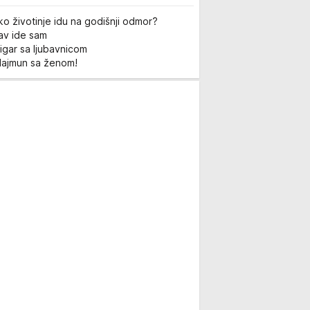
ko životinje idu na godišnji odmor?
Lav ide sam
igar sa ljubavnicom
Majmun sa ženom!