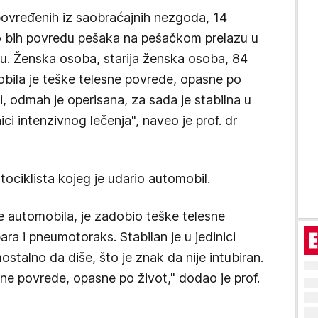
povređenih iz saobraćajnih nezgoda, 14
o bih povredu pešaka na pešačkom prelazu u
u. Ženska osoba, starija ženska osoba, 84
obila je teške telesne povrede, opasne po
i, odmah je operisana, za sada je stabilna u
ici intenzivnog lečenja", naveo je prof. dr
tociklista kojeg je udario automobil.
e automobila, je zadobio teške telesne
ara i pneumotoraks. Stabilan je u jedinici
stalno da diše, što je znak da nije intubiran.
ne povrede, opasne po život," dodao je prof.