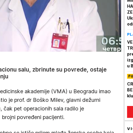
MI
HA
ZE
Uk
od
Be
PL
ra
FO
VE
TR
pr
iz
u 
ionu salu, zbrinute su povrede, ostaje
mi
enju
F
CR
BE
edicinske akademije (VMA) u Beogradu imao
kl
io je prof. dr Boško Milev, glavni dežurni
 čak pet operacionih sala radilo je
 brojni povređeni pacijenti.
VI
ebno se ističe prijem mlađe ženske osobe koja