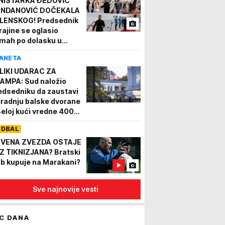
NISTARKA ĐEDOVIĆ
NDANOVIĆ DOČEKALA
LENSKOG! Predsednik
rajine se oglasio
mah po dolasku u
ograd - evo o čemu će
ANETA
zgovarati s Vučićem
TO/VIDEO
LIKI UDARAC ZA
AMPA: Sud naložio
edsedniku da zaustavi
gradnju balske dvorane
Beloj kući vredne 400
liona dolara (FOTO)
UDBAL
VENA ZVEZDA OSTAJE
Z TIKNIZJANA? Bratski
ub kupuje na Marakani?
Sve najnovije vesti
C DANA