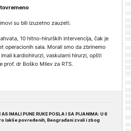
istovremeno
movi su bili izuzetno zauzeti.
zahvata, 10 hitno-hirurških intervencija, čak je
et operacionih sala. Morali smo da zbrinemo
ali kardiohirurzi, vaskularni hirurzi, opšti
o je prof. dr Boško Milev za RTS.
AS IMALI PUNE RUKE POSLA I SA PIJANIMA: U 6
ro lakše povređenih, Beograđani zvali i zbog