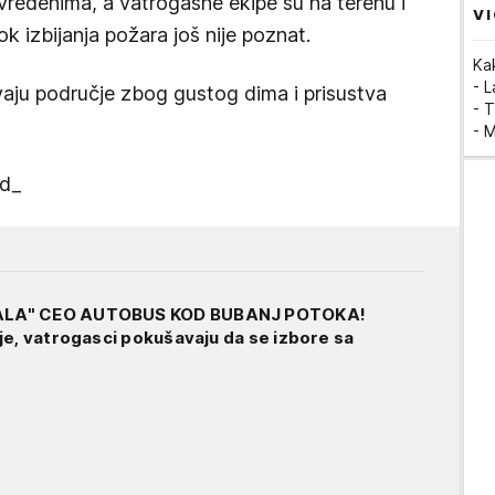
vređenima, a vatrogasne ekipe su na terenu i
VI
ok izbijanja požara još nije poznat.
Ka
- 
vaju područje zbog gustog dima i prisustva
- T
- 
ad_
LA" CEO AUTOBUS KOD BUBANJ POTOKA!
je, vatrogasci pokušavaju da se izbore sa