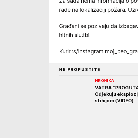
Za sada nema informacija o po
rade na lokalizaciji požara. Uzr
Građani se pozivaju da izbega
hitnih službi.
Kurir.rs/Instagram moj_beo_gr
NE PROPUSTITE
HRONIKA
VATRA "PROGUTA
Odjekuju eksplozi
stihijom (VIDEO)