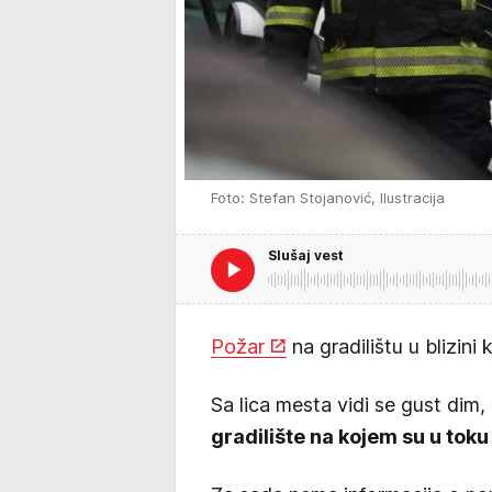
Foto: Stefan Stojanović, Ilustracija
Slušaj vest
Požar
na gradilištu u blizin
Sa lica mesta vidi se gust dim
gradilište na kojem su u toku