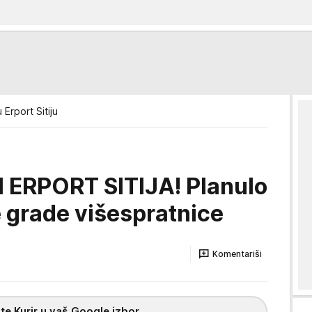
 Erport Sitiju
 ERPORT SITIJA! Planulo
e grade višespratnice
Komentariši
te Kurir u vaš Google izbor