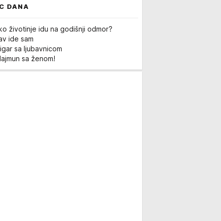
C DANA
ko životinje idu na godišnji odmor?
Lav ide sam
igar sa ljubavnicom
Majmun sa ženom!