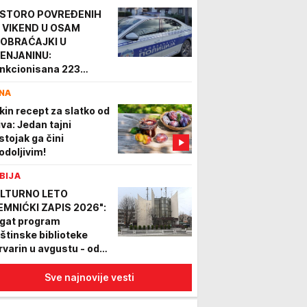
STORO POVREĐENIH
 VIKEND U OSAM
OBRAĆAJKI U
ENJANINU:
nkcionisana 223
ekršaja, isključeno 36
NA
anih vozača, kao i troje
ogiranih
kin recept za slatko od
iva: Jedan tajni
stojak ga čini
odoljivim!
BIJA
LTURNO LETO
EMNIĆKI ZAPIS 2026":
gat program
štinske biblioteke
rvarin u avgustu - od
zorišnih komada do rok
ncerata
Sve najnovije vesti