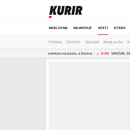
NASLOVNA
NAJNOVIJE
VESTI
STARS
Politika
Društvo
Specijal
Moja priča
S
ODRŽIVA BUDUĆNOST
REGION
NEWS
 u ljubavnu avanturu na poslu, a Device...
6:00
VRAČAR, ZEMUN, VOŽDOVAC... E