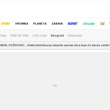
HRONIKA
PLANETA
ZABAVA
rbija
SRBI NA KIM
Lični stav
Beograd
Edukacija
IZBOR UREDNIKA
lektrodistribucija objavila spisak ulica koje će danas ostati bez struje, najduža