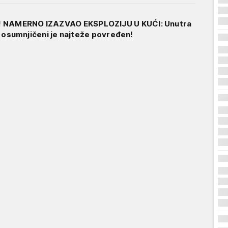
! NAMERNO IZAZVAO EKSPLOZIJU U KUĆI: Unutra
, a osumnjičeni je najteže povređen!