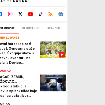
ATITE NAS NA
NAJNOVIJE
NAJČITANIJE
REAKCIJE
NIMLJIVOSTI
evni horoskop za 6.
gust: Ovnovima stiže
vac, Škorpije ulaze u
ubavnu avanturu na
slu, a Device...
OGRAD
AČAR, ZEMUN,
ŽDOVAC...
ektrodistribucija
javila spisak ulica koje
 danas ostati bez
ruje, najduža lista
ONIKA
ključenja na Rakovici