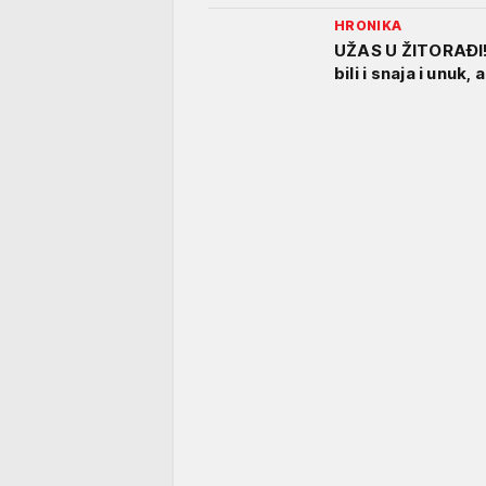
HRONIKA
UŽAS U ŽITORAĐI
bili i snaja i unuk