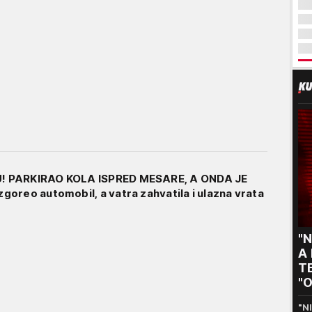
 PARKIRAO KOLA ISPRED MESARE, A ONDA JE
oreo automobil, a vatra zahvatila i ulazna vrata
"N
A
TE
"O
s
"N