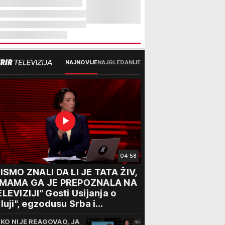
NAJNOVIJE
NAJGLEDANIJE
04:58
ISMO ZNALI DA LI JE TATA ŽIV,
 MAMA GA JE PREPOZNALA NA
LEVIZIJI" Gosti Usijanja o
luji", egzodusu Srba i
travičnim svedočenjima
IKO NIJE REAGOVAO, JA