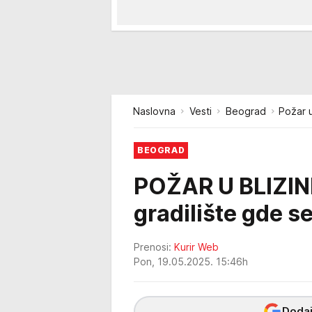
Naslovna
Vesti
Beograd
Požar u
BEOGRAD
POŽAR U BLIZINI
gradilište gde s
Prenosi:
Kurir Web
Pon, 19.05.2025. 15:46h
Dodaj