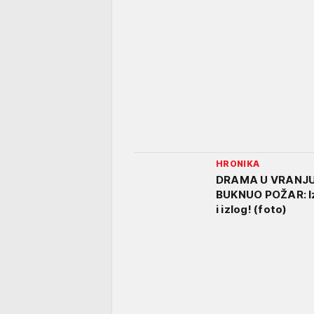
HRONIKA
DRAMA U VRANJU!
BUKNUO POŽAR: Izg
i izlog! (foto)