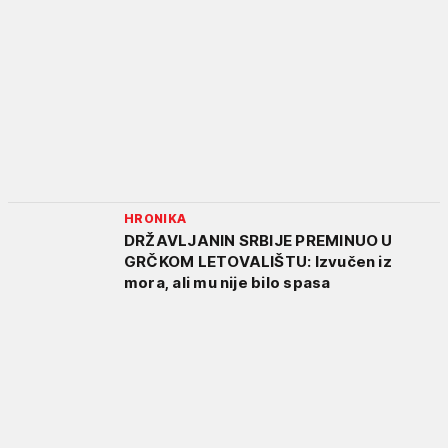
HRONIKA
DRŽAVLJANIN SRBIJE PREMINUO U
GRČKOM LETOVALIŠTU: Izvučen iz
mora, ali mu nije bilo spasa