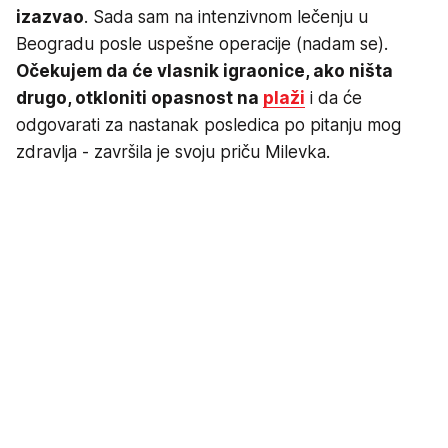
izazvao
. Sada sam na intenzivnom lečenju u
Beogradu posle uspešne operacije (nadam se).
Očekujem da će vlasnik igraonice, ako ništa
drugo, otkloniti opasnost na
plaži
i da će
odgovarati za nastanak posledica po pitanju mog
zdravlja - završila je svoju priču Milevka.