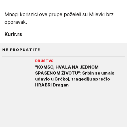
Mnogi korisnici ove grupe poželeli su Milevki brz
oporavak.
Kurir.rs
NE PROPUSTITE
DRUŠTVO
"KOMŠO, HVALA NA JEDNOM
SPASENOM ŽIVOTU": Srbin se umalo
udavio u Grčkoj, tragediju sprečio
HRABRI Dragan