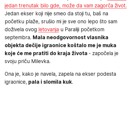
jedan trenutak bilo gde, može da vam zagorča život.
Jedan ekser koji nije smeo da stoji tu, baš na
početku plaže, srušio mi je sve ono lepo što sam
doživela ovog
letovanja
u Paraliji početkom
septembra.
Mala neodgovornost vlasnika
objekta dečije igraonice koštalo me je muka
koje će me pratiti do kraja života
- započela je
svoju priču Milevka.
Ona je, kako je navela, zapela na ekser podesta
igraonice,
pala i slomila kuk
.