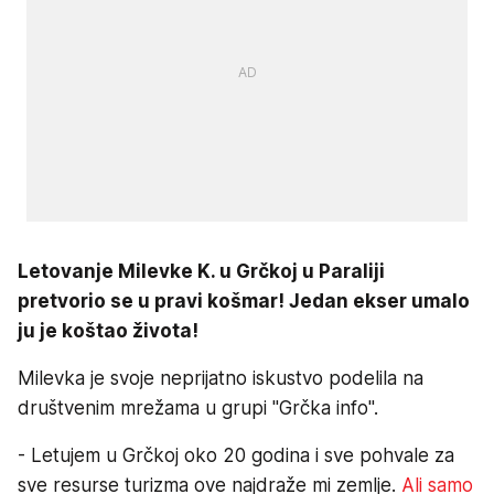
Letovanje Milevke K. u Grčkoj u Paraliji
pretvorio se u pravi košmar! Jedan ekser umalo
ju je koštao života!
Milevka je svoje neprijatno iskustvo podelila na
društvenim mrežama u grupi "Grčka info".
- Letujem u Grčkoj oko 20 godina i sve pohvale za
sve resurse turizma ove najdraže mi zemlje.
Ali samo