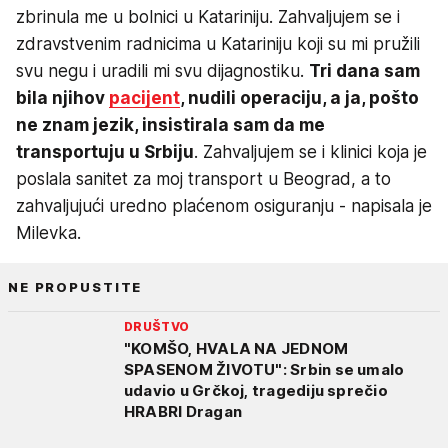
zbrinula me u bolnici u Katariniju. Zahvaljujem se i
zdravstvenim radnicima u Katariniju koji su mi pružili
svu negu i uradili mi svu dijagnostiku.
Tri dana sam
bila njihov
pacijent
, nudili operaciju, a ja, pošto
ne znam jezik, insistirala sam da me
transportuju u Srbiju
. Zahvaljujem se i klinici koja je
poslala sanitet za moj transport u Beograd, a to
zahvaljujući uredno plaćenom osiguranju - napisala je
Milevka.
NE PROPUSTITE
DRUŠTVO
"KOMŠO, HVALA NA JEDNOM
SPASENOM ŽIVOTU": Srbin se umalo
udavio u Grčkoj, tragediju sprečio
HRABRI Dragan