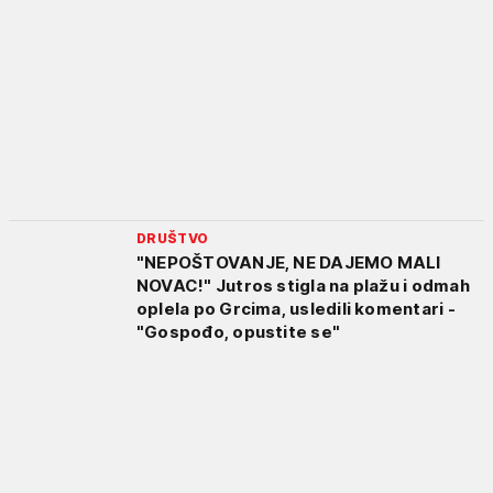
DRUŠTVO
"NEPOŠTOVANJE, NE DAJEMO MALI
NOVAC!" Jutros stigla na plažu i odmah
oplela po Grcima, usledili komentari -
"Gospođo, opustite se"