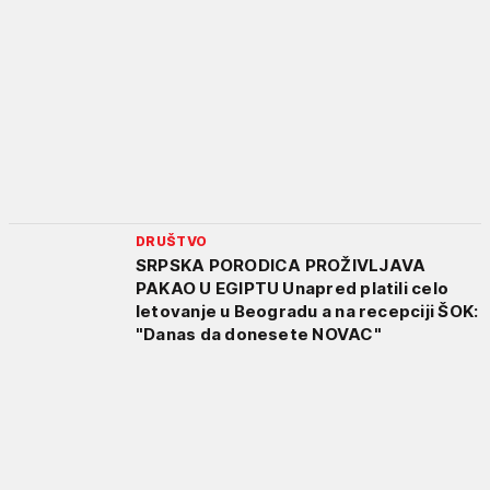
DRUŠTVO
SRPSKA PORODICA PROŽIVLJAVA
PAKAO U EGIPTU Unapred platili celo
letovanje u Beogradu a na recepciji ŠOK:
"Danas da donesete NOVAC"