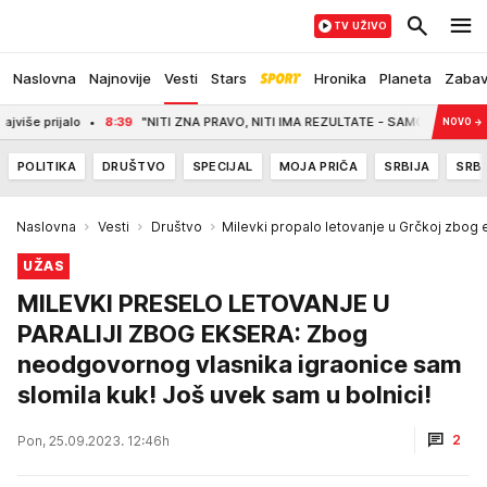
TV UŽIVO
Naslovna
Najnovije
Vesti
Stars
Hronika
Planeta
Zaba
jalo
8:39
"NITI ZNA PRAVO, NITI IMA REZULTATE - SAMO NEBULOZNE IZJAVE" Pl
NOVO
→
POLITIKA
DRUŠTVO
SPECIJAL
MOJA PRIČA
SRBIJA
SRBI
Naslovna
Vesti
Društvo
Milevki propalo letovanje u Grčkoj zbog 
UŽAS
MILEVKI PRESELO LETOVANJE U
PARALIJI ZBOG EKSERA: Zbog
neodgovornog vlasnika igraonice sam
slomila kuk! Još uvek sam u bolnici!
2
Pon, 25.09.2023. 12:46h