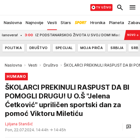
TV UŽIVO
Naslovna
Najnovije
Vesti
Stars
Hronika
Planeta
Zaba
:00
IZ PODSTANARSKOG ŽIVOTA U SVOJ DOM! Mlada majka iz Bajine Bašte dobila 
NOVO
→
POLITIKA
DRUŠTVO
SPECIJAL
MOJA PRIČA
SRBIJA
SRBI
Naslovna
Vesti
Društvo
ŠKOLARCI PREKINULI RASPUST DA BI P
HUMANO
ŠKOLARCI PREKINULI RASPUST DA BI
POMOGLI DRUGU! U O.Š "Jelena
Ćetković" upriličen sportski dan za
pomoć Viktoru Miletiću
Ljiljana Stanišić
Pon, 22.07.2024. 14:44h
→ 14:45h