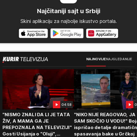
Najčitaniji sajt u Srbiji
Skini aplikaciju za najbolje iskustvo portala.
NAJNOVIJE
NAJGLEDANIJE
04:58
0
"NISMO ZNALI DA LI JE TATA
"NIKO NIJE REAGOVAO, JA
ŽIV, A MAMA GA JE
SAM SKOČIO U VODU!" Boj
PREPOZNALA NA TELEVIZIJI"
ispričao detalje dramatič
Gosti Usijanja o "Oluji",
spasavanja bake u Grčkoj