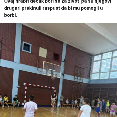
Ovaj hrabri dečak bori se za život, pa su njegovi
drugari prekinuli raspust da bi mu pomogli u
borbi.