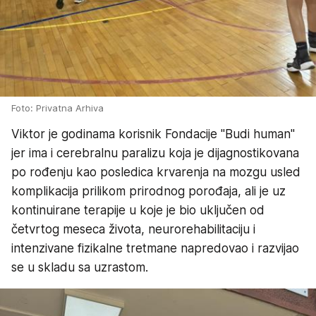
Foto: Privatna Arhiva
Viktor je godinama korisnik Fondacije "Budi human"
jer ima i cerebralnu paralizu koja je dijagnostikovana
po rođenju kao posledica krvarenja na mozgu usled
komplikacija prilikom prirodnog porođaja, ali je uz
kontinuirane terapije u koje je bio uključen od
četvrtog meseca života, neurorehabilitaciju i
intenzivane fizikalne tretmane napredovao i razvijao
se u skladu sa uzrastom.