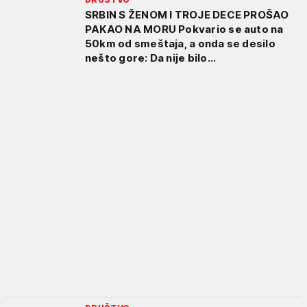
SRBIN S ŽENOM I TROJE DECE PROŠAO
PAKAO NA MORU Pokvario se auto na
50km od smeštaja, a onda se desilo
nešto gore: Da nije bilo...