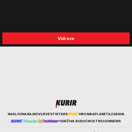
egzodusu Srba i stravičnim
svedočenjima
Vidi sve
Kurir
NASLOVNA
NAJNOVIJE
VESTI
STARS
HRONIKA
PLANETA
ZABAVA
ODRŽIVA BUDUĆNOST
REGION
NEWS