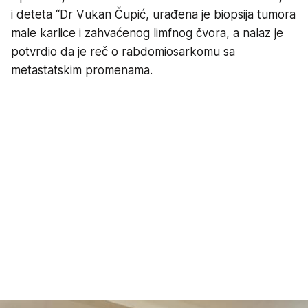
i deteta “Dr Vukan Čupić, urađena je biopsija tumora
male karlice i zahvaćenog limfnog čvora, a nalaz je
potvrdio da je reč o rabdomiosarkomu sa
metastatskim promenama.