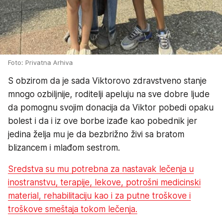
Foto: Privatna Arhiva
S obzirom da je sada Viktorovo zdravstveno stanje
mnogo ozbiljnije, roditelji apeluju na sve dobre ljude
da pomognu svojim donacija da Viktor pobedi opaku
bolest i da i iz ove borbe izađe kao pobednik jer
jedina želja mu je da bezbrižno živi sa bratom
blizancem i mlađom sestrom.
Sredstva su mu potrebna za nastavak lečenja u
inostranstvu, terapije, lekove, potrošni medicinski
material, rehabilitaciju kao i za putne troškove i
troškove smeštaja tokom lečenja.