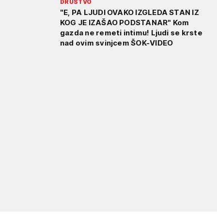
DRUŠTVO
"E, PA LJUDI OVAKO IZGLEDA STAN IZ
KOG JE IZAŠAO PODSTANAR" Kom
gazda ne remeti intimu! Ljudi se krste
nad ovim svinjcem ŠOK-VIDEO