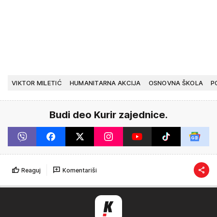
VIKTOR MILETIĆ
HUMANITARNA AKCIJA
OSNOVNA ŠKOLA
P
Budi deo Kurir zajednice.
Reaguj
Komentariši