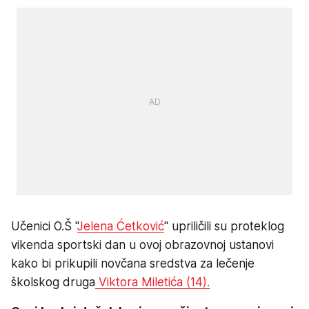
Učenici O.Š "
Jelena Ćetković
" upriličili su proteklog
vikenda sportski dan u ovoj obrazovnoj ustanovi
kako bi prikupili novčana sredstva za lečenje
školskog druga
Viktora Miletića (14).