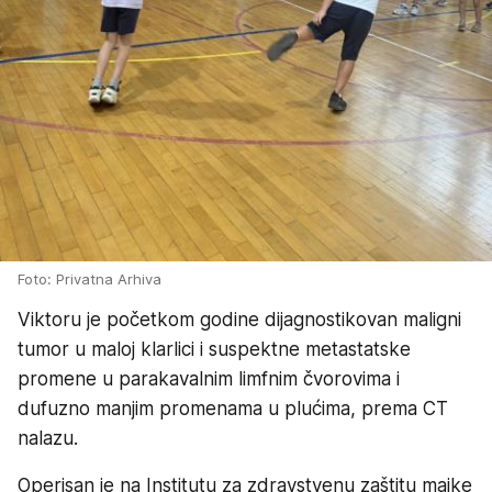
Foto: Privatna Arhiva
Viktoru je početkom godine dijagnostikovan maligni
tumor u maloj klarlici i suspektne metastatske
promene u parakavalnim limfnim čvorovima i
dufuzno manjim promenama u plućima, prema CT
nalazu.
Operisan je na Institutu za zdravstvenu zaštitu majke