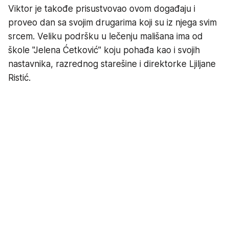
Viktor je takođe prisustvovao ovom događaju i
proveo dan sa svojim drugarima koji su iz njega svim
srcem. Veliku podršku u lečenju mališana ima od
škole "Jelena Ćetković" koju pohađa kao i svojih
nastavnika, razrednog starešine i direktorke Ljiljane
Ristić.