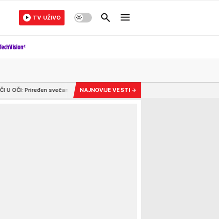
TV UŽIVO
i doček za ukrajinskoj predsednika, veliki broj gardista ispred Palate Srbija 
NAJNOVIJE VESTI
→