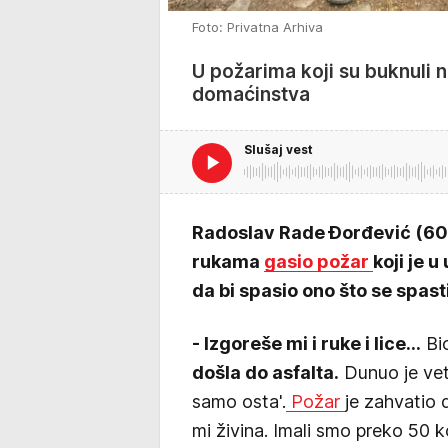
Foto: Privatna Arhiva
U požarima koji su buknuli 
domaćinstva
Slušaj vest
Radoslav Rade Đorđević (60)
rukama
gasio požar
koji je 
da bi spasio ono što se spast
- Izgoreše mi i ruke i lice...
Bi
došla do asfalta.
Dunuo je vet
samo osta'.
Požar
je zahvatio 
mi živina. Imali smo preko 50 