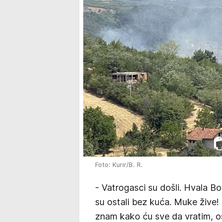
Foto: Kurir/B. R.
- Vatrogasci su došli. Hvala Bo
su ostali bez kuća. Muke žive!
znam kako ću sve da vratim, o