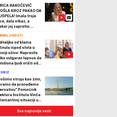
RICA RAKOČEVIĆ
OŠLA KROZ PAKAO DA
 USPELA! Imala troje
ce, dala otkaz, a
ekar joj zapretio:
duzeće nam decu“
NIMLJIVOSTI
diteljka od blama
čnula ispod stola u
isiji uživo: Napravila
liko vulgaran lapsus da
miliona ljudi vrišti od
eha
FOBIZ
rošimo struju kao zimi,
ramo da pronađemo
ternativu" Pomoćnik
rektora Instituta Vinča
alamantnoj situaciji u
iji i regionu
Sve najnovije vesti