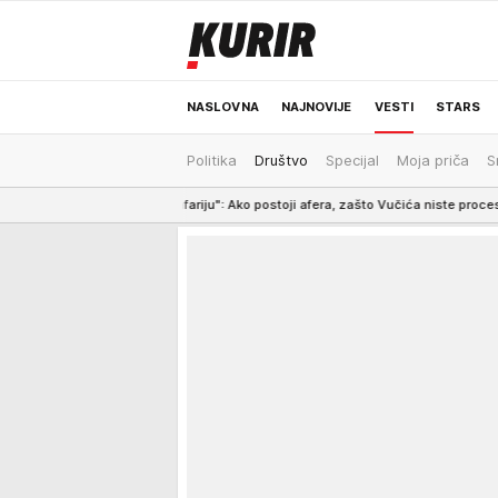
NASLOVNA
NAJNOVIJE
VESTI
STARS
Politika
Društvo
Specijal
Moja priča
S
ODRŽIVA BUDUĆNOST
REGION
NEWS
safariju": Ako postoji afera, zašto Vučića niste procesuirali ili priveli licu p