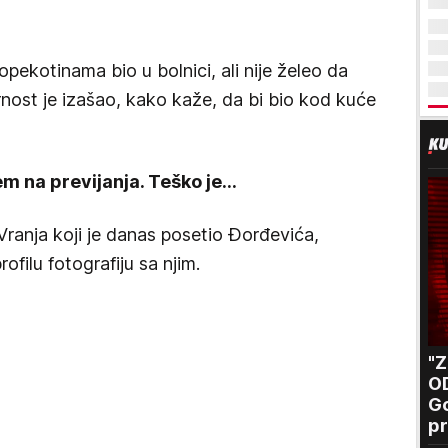
opekotinama bio u bolnici, ali nije želeo da
ost je izašao, kako kaže, da bi bio kod kuće
 na previjanja. Teško je...
Vranja koji je danas posetio Đorđevića,
filu fotografiju sa njim.
"
O
Go
pr
B