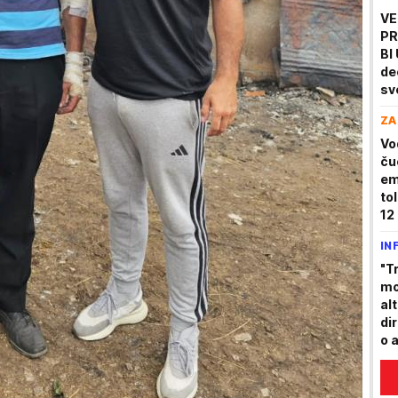
VE
PR
BI
de
sv
"O
ZA
Vo
ču
em
to
12 
sm
IN
"T
mo
al
di
o 
Srb