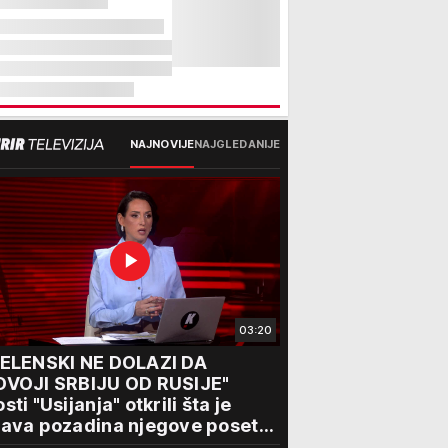
NAJNOVIJE
NAJGLEDANIJE
03:20
ZELENSKI NE DOLAZI DA
DVOJI SRBIJU OD RUSIJE"
sti "Usijanja" otkrili šta je
ava pozadina njegove posete
eogradu