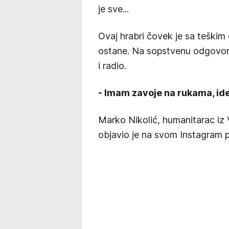
je sve...
Ovaj hrabri čovek je sa teškim 
ostane. Na sopstvenu odgovorn
i radio.
- Imam zavoje na rukama, idem
Marko Nikolić, humanitarac iz 
objavio je na svom Instagram pro