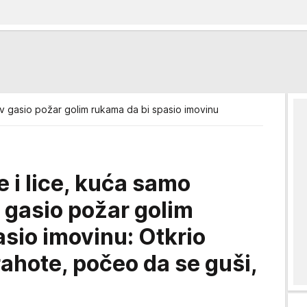
v gasio požar golim rukama da bi spasio imovinu
e i lice, kuća samo
 gasio požar golim
sio imovinu: Otkrio
rahote, počeo da se guši,