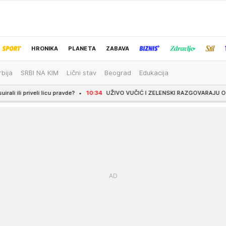
HRONIKA
PLANETA
ZABAVA
rbija
SRBI NA KIM
Lični stav
Beograd
Edukacija
IZBOR UREDNIKA
ravde?
10:34
UŽIVO VUČIĆ I ZELENSKI RAZGOVARAJU OČI U OČI: Priređen svečan