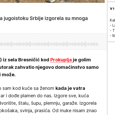
VI
na jugoistoku Srbije izgorela su mnoga
Ka
- 
- T
- 
 iz sela Bresničić kod
Prokuplja
je golim
u utorak zahvatio njegovo domaćinstvo samo
i može.
o sam kod kuće sa ženom
kada je vatra
ar i dođe plamen do nas. Izgore sve, kuća
dvorište, štalu, šupu, plemnju, garaže. Izgorela
kokošaka, svinja, prasića. Od muke nisam znao