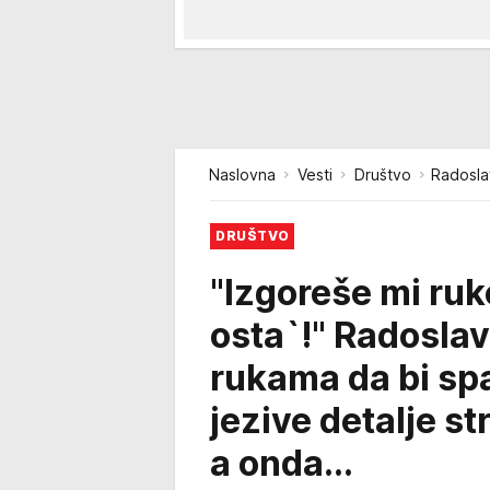
Naslovna
Vesti
Društvo
Radosla
DRUŠTVO
"Izgoreše mi ruk
osta`!" Radoslav
rukama da bi spa
jezive detalje st
a onda...