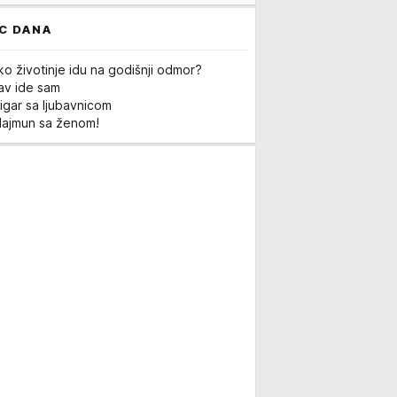
C DANA
ko životinje idu na godišnji odmor?
Lav ide sam
igar sa ljubavnicom
Majmun sa ženom!