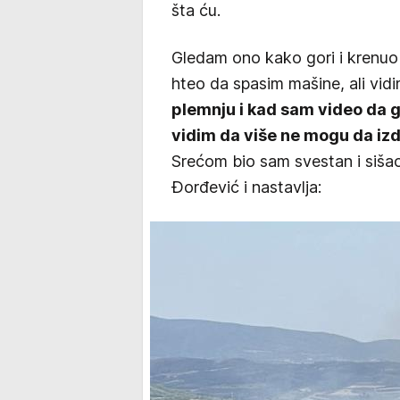
šta ću.
Gledam ono kako gori i krenu
hteo da spasim mašine, ali vid
plemnju i kad sam video da g
vidim da više ne mogu da iz
Srećom bio sam svestan i sišao
Đorđević i nastavlja: