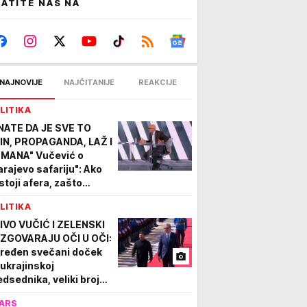
ATITE NAS NA
NAJNOVIJE
NAJČITANIJE
REAKCIJE
LITIKA
NATE DA JE SVE TO
IN, PROPAGANDA, LAŽ I
MANA" Vučević o
arajevo safariju": Ako
stoji afera, zašto
čića niste procesuirali
LITIKA
 priveli licu pravde?
IVO VUČIĆ I ZELENSKI
ZGOVARAJU OČI U OČI:
iređen svečani doček
 ukrajinskoj
edsednika, veliki broj
rdista ispred Palate
ARS
bija (FOTO)