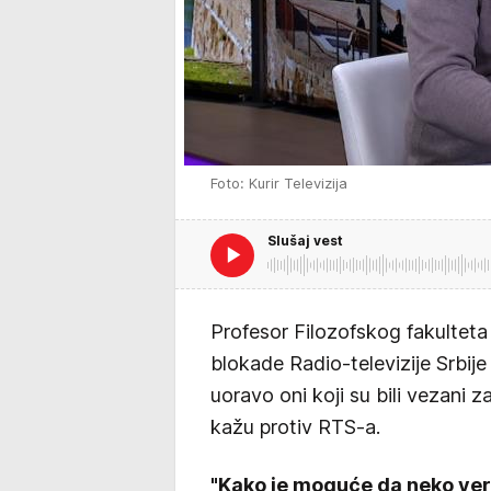
Foto: Kurir Televizija
Slušaj vest
Profesor Filozofskog fakultet
blokade Radio-televizije Srbij
uoravo oni koji su bili vezani 
kažu protiv RTS-a.
"Kako je moguće da neko ver