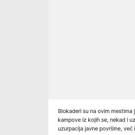
Blokaderi su na ovim mestima jo
kampove iz kojih se, nekad i u
uzurpacija javne površine, već i