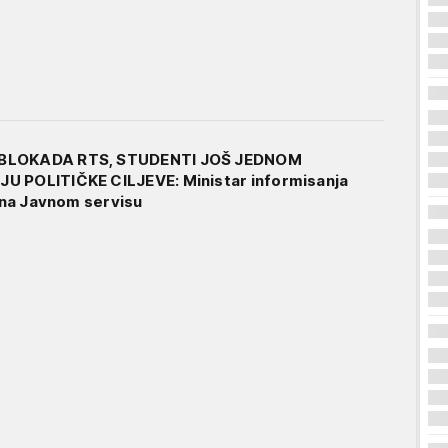
 BLOKADA RTS, STUDENTI JOŠ JEDNOM
U POLITIČKE CILJEVE: Ministar informisanja
i na Javnom servisu