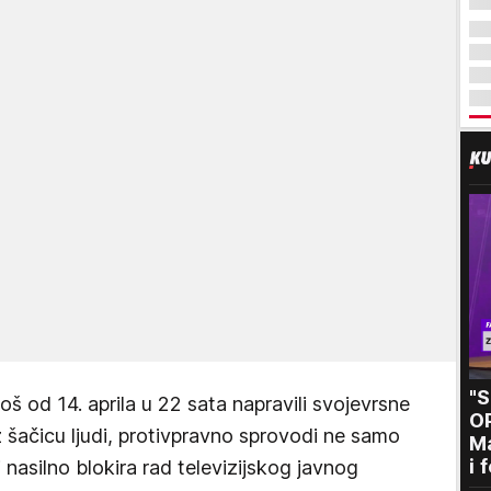
"
š od 14. aprila u 22 sata napravili svojevrsne
O
z šačicu ljudi, protivpravno sprovodi ne samo
Ma
i 
 nasilno blokira rad televizijskog javnog
kr