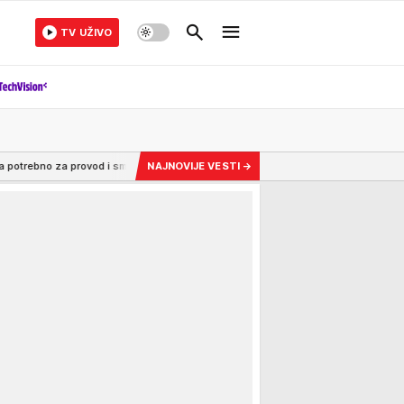
TV UŽIVO
vod i smeštaj?
10:29
SRPSKI HALAND DAO GOL U ELITI SA SAMO 15 GODINA! Čudo
NAJNOVIJE VESTI
→