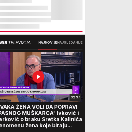
NAJNOVIJE
NAJGLEDANIJE
02:37
SVAKA ŽENA VOLI DA POPRAVI
PASNOG MUŠKARCA" Ivković i
rković o braku Sretka Kalinića
fenomenu žena koje biraju
iminalce: "Neće sa nekim ko