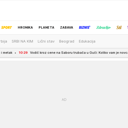
HRONIKA
PLANETA
ZABAVA
rbija
SRBI NA KIM
Lični stav
Beograd
Edukacija
IZBOR UREDNIKA
Vodič kroz cene na Saboru trubača u Guči: Koliko vam je novca potrebno za pro