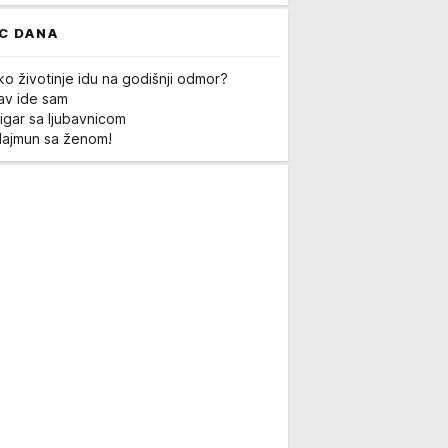
C DANA
ko životinje idu na godišnji odmor?
Lav ide sam
igar sa ljubavnicom
Majmun sa ženom!