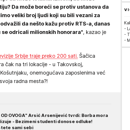
tiju? Da može boreći se protiv ustanova da
VI
o veliki broj ljudi koji su bili vezani za
Ka
 odvažili da nešto kažu protiv RTS-a, danas
- 
 se odricali milionskih honorara"
, kazao je
- T
- 
zije Srbije traje preko 200 sati.
Šačica
 čak na tri lokacije - u Takovskoj,
na Košutnjaku, onemogućava zaposlenima već
 svoja radna mesta?!
OD OVOGA" Arsić Arsenijević tvrdi: Borba mora
alizuje - Bezimeni studenti donose odluke!
 štete sami sebi