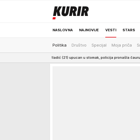
NASLOVNA
NAJNOVIJE
VESTI
STARS
Politika
Društvo
Specijal
Moja priča
S
ODRŽIVA BUDUĆNOST
REGION
NEWS
ICU! Mladić (21) upucan u stomak, policija pronašla čauru i metak
10:29