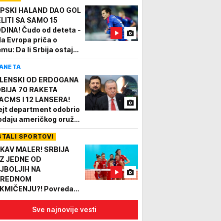
PSKI HALAND DAO GOL
ELITI SA SAMO 15
DINA! Čudo od deteta -
la Evropa priča o
emu: Da li Srbija ostaje
z ovog bisera?
ANETA
LENSKI OD ERDOGANA
BIJA 70 RAKETA
ACMS I 12 LANSERA!
ejt department odobrio
odaju američkog oružja
 tuskog arsenala, u
STALI SPORTOVI
poruci učestvuju i
gari
KAV MALER! SRBIJA
Z JEDNE OD
JBOLJIH NA
AREDNOM
KMIČENJU?! Povreda
bila jača od velike želje,
 i svih detalja!
Sve najnovije vesti