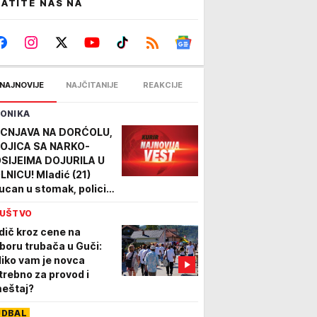
ATITE NAS NA
NAJNOVIJE
NAJČITANIJE
REAKCIJE
ONIKA
CNJAVA NA DORĆOLU,
OJICA SA NARKO-
SIJEIMA DOJURILA U
LNICU! Mladić (21)
ucan u stomak, policija
onašla čauru i metak
UŠTVO
dič kroz cene na
boru trubača u Guči:
liko vam je novca
trebno za provod i
eštaj?
UDBAL