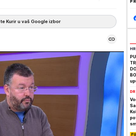
PR
te Kurir u vaš Google izbor
HR
PU
TR
DO
BO
up
pr
DR
Vo
Sa
Ko
po
sm
F