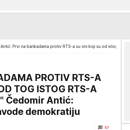
Antić: Prvi na barikadama protiv RTS-a su oni koji su od istog tog R
KADAMA PROTIV RTS-A
 OD TOG ISTOG RTS-A
" Čedomir Antić:
zavode demokratiju
57