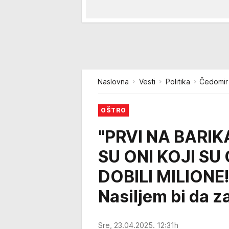
Naslovna
Vesti
Politika
Čedomir 
OŠTRO
"PRVI NA BARI
SU ONI KOJI SU
DOBILI MILIONE!
Nasiljem bi da 
Sre, 23.04.2025. 12:31h