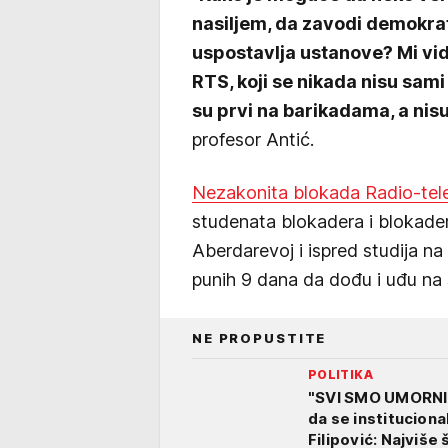
nasiljem, da zavodi demokra
uspostavlja ustanove? Mi vidim
RTS, koji se nikada nisu sami
su prvi na barikadama, a nisu
profesor Antić.
Nezakonita blokada Radio-televi
studenata blokadera i blokadera
Aberdarevoj i ispred studija 
punih 9 dana da dođu i uđu na
NE PROPUSTITE
POLITIKA
"SVI SMO UMORNI 
da se institucion
Filipović: Najviše