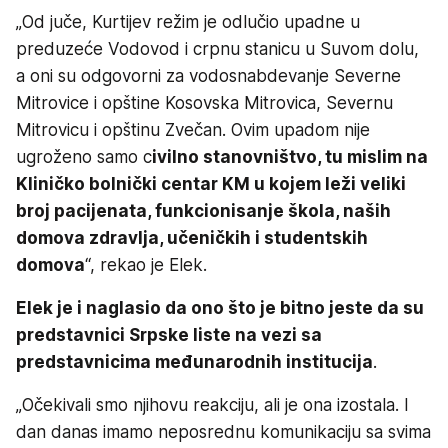
„Od juče, Kurtijev režim je odlučio upadne u
preduzeće Vodovod i crpnu stanicu u Suvom dolu,
a oni su odgovorni za vodosnabdevanje Severne
Mitrovice i opštine Kosovska Mitrovica, Severnu
Mitrovicu i opštinu Zvečan. Ovim upadom nije
ugroženo samo c
ivilno stanovništvo, tu mislim na
Kliničko bolnički centar KM u kojem leži veliki
broj pacijenata, funkcionisanje škola, naših
domova zdravlja, učeničkih i studentskih
domova
“, rekao je Elek.
Elek je i naglasio da ono što je bitno jeste da su
predstavnici Srpske liste na vezi sa
predstavnicima međunarodnih institucija
.
„Očekivali smo njihovu reakciju, ali je ona izostala. I
dan danas imamo neposrednu komunikaciju sa svima