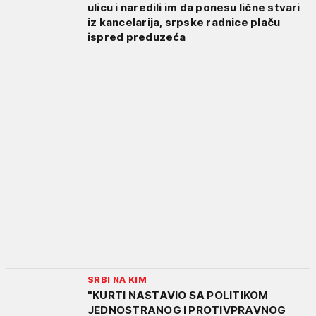
ulicu i naredili im da ponesu lične stvari
iz kancelarija, srpske radnice plaču
ispred preduzeća
SRBI NA KIM
"KURTI NASTAVIO SA POLITIKOM
JEDNOSTRANOG I PROTIVPRAVNOG