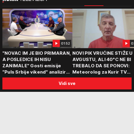
01:52
0
"NOVAC IM JE BIO PRIMARAN,
NOVI PIK VRUĆINE STIŽE U
A POSLEDICE IH NISU
AVGUSTU, ALI 40°C NE BI
ZANIMALE" Gosti emisije
TREBALO DA SE PONOVI:
"Puls Srbije vikend" analizirali
Meteorolog za Kurir TV
slučajeve koji su potresli
objasnio šta nas čeka: "Š
Vidi sve
Srbiju: Zločin se ne isplati
za ozbiljne padavine su ma