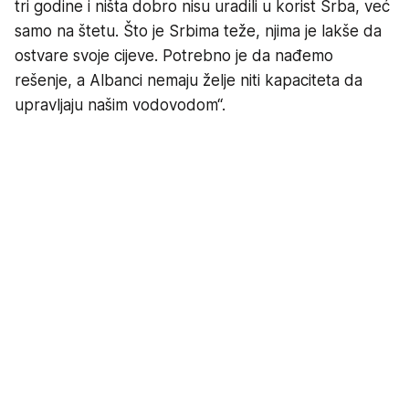
tri godine i ništa dobro nisu uradili u korist Srba, već
samo na štetu. Što je Srbima teže, njima je lakše da
ostvare svoje cijeve. Potrebno je da nađemo
rešenje, a Albanci nemaju želje niti kapaciteta da
upravljaju našim vodovodom“.