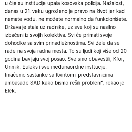
u čije su institucije upala kosovska policija. Nažalost,
danas u 21. veku ugroženo je pravo na život jer kad
nemate vodu, ne možete normalno da funkcionišete.
Država je stala uz radnike, uz sve koji su nasilno
izbačeni iz svojih kolektiva. Svi će primati svoje
dohodke sa svim prinadležnostima. Svi žele da se
rade na svoja radna mesta. To su ljudi koji više od 20
godina bavljaju svoj posao. Sve smo obavestili, Kfor,
Unmik, Euleks i sve međunaordne insttucije.
Imaćemo sastanke sa Kvintom i predstavnicima
ambasade SAD kako bismo rešili problem“, rekao je
Elek.