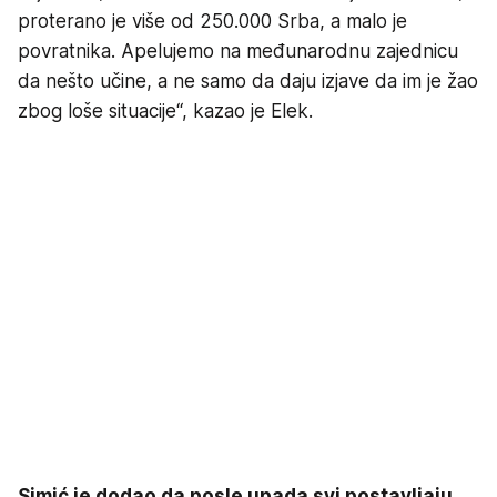
proterano je više od 250.000 Srba, a malo je
povratnika. Apelujemo na međunarodnu zajednicu
da nešto učine, a ne samo da daju izjave da im je žao
zbog loše situacije“, kazao je Elek.
Simić je dodao da posle upada svi postavljaju