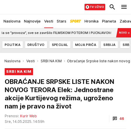
TV UŽIVO
Naslovna
Najnovije
Vesti
Stars
Hronika
Planeta
Zaba
 "provoza", sve se završilo FILMSKOM POTEROM I PUCNJAVOM
4:00
VAŽNO UP
NOVO
→
POLITIKA
DRUŠTVO
SPECIJAL
MOJA PRIČA
SRBIJA
SRBI
Naslovna
Vesti
SRBI NA KIM
Obraćanje Srpske liste nakon novog 
SRBI NA KIM
OBRAĆANJE SRPSKE LISTE NAKON
NOVOG TERORA Elek: Jednostrane
akcije Kurtijevog režima, ugroženo
nam je pravo na život
Prenosi:
Kurir Web
46
Sre, 14.05.2025. 14:59h