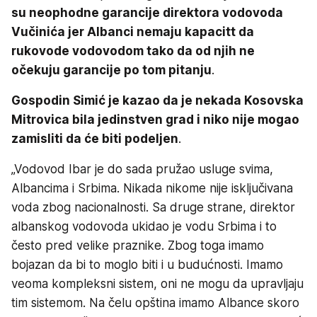
su neophodne garancije direktora vodovoda
Vučinića jer Albanci nemaju kapacitt da
rukovode vodovodom tako da od njih ne
očekuju garancije po tom pitanju
.
Gospodin Simić je kazao da je nekada Kosovska
Mitrovica bila jedinstven grad i niko nije mogao
zamisliti da će biti podeljen
.
„Vodovod Ibar je do sada pružao usluge svima,
Albancima i Srbima. Nikada nikome nije isključivana
voda zbog nacionalnosti. Sa druge strane, direktor
albanskog vodovoda ukidao je vodu Srbima i to
često pred velike praznike. Zbog toga imamo
bojazan da bi to moglo biti i u budućnosti. Imamo
veoma kompleksni sistem, oni ne mogu da upravljaju
tim sistemom. Na čelu opština imamo Albance skoro