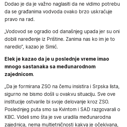
Dodao je da je važno naglasiti da ne vidimo potrebu
da se građanima vodvoda ovako brzo uskraćuje
pravo na rad.
„Vodovod se ogradio od današnjeg upada jer su oni
dobili naređenje iz Prištine. Zanima nas ko im je to
naredio“, kazao je Simić.
Elek je kazao da je u poslednje vreme imao
mnogo sastanaka sa međunarodnom
zajednicom
.
„Da je formirana ZSO na čemu insistira i Srpska lista,
sigurno ne bismo došli u ovakvu situaciju. Sve ove
institucije ostvarile bi svoje delovanje kroz ZSO.
Poslednjeg puta smo sa Kvintom i SAD razgovarali o
KBC. Videli smo šta je sve uradila međunarodna
zajednica, nema multietničnosti kakva je očekivana,