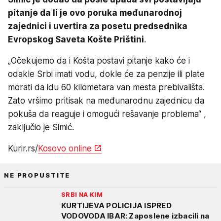
pitanje da li je ovo poruka međunarodnoj
zajednici i uvertira za posetu predsednika
Evropskog Saveta Košte Prištini
.
„Očekujemo da i Košta postavi pitanje kako će i
odakle Srbi imati vodu, dokle će za penzije ili plate
morati da idu 60 kilometara van mesta prebivališta.
Zato vršimo pritisak na međunarodnu zajednicu da
pokuša da reaguje i omogući rešavanje problema“ ,
zaključio je Simić.
Kurir.rs/
Kosovo online
NE PROPUSTITE
SRBI NA KIM
KURTIJEVA POLICIJA ISPRED
VODOVODA IBAR: Zaposlene izbacili na