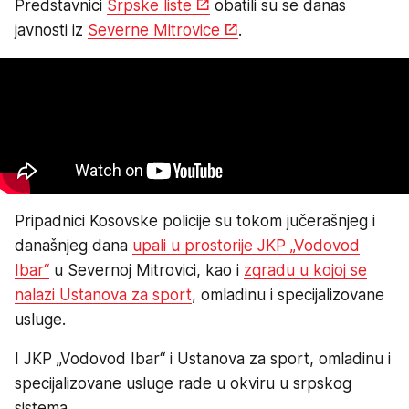
Predstavnici
Srpske liste
obatili su se danas
javnosti iz
Severne Mitrovice
.
Pripadnici Kosovske policije su tokom jučerašnjeg i
današnjeg dana
upali u prostorije JKP „Vodovod
Ibar“
u Severnoj Mitrovici, kao i
zgradu u kojoj se
nalazi Ustanova za sport
, omladinu i specijalizovane
usluge.
I JKP „Vodovod Ibar“ i Ustanova za sport, omladinu i
specijalizovane usluge rade u okviru u srpskog
sistema.