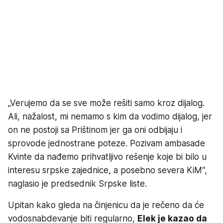
„Verujemo da se sve može rešiti samo kroz dijalog.
Ali, nažalost, mi nemamo s kim da vodimo dijalog, jer
on ne postoji sa Prištinom jer ga oni odbijaju i
sprovode jednostrane poteze. Pozivam ambasade
Kvinte da nađemo prihvatljivo rešenje koje bi bilo u
interesu srpske zajednice, a posebno severa KiM“,
naglasio je predsednik Srpske liste.
Upitan kako gleda na činjenicu da je rečeno da će
vodosnabdevanje biti regularno,
Elek je kazao da