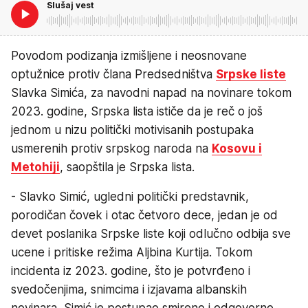
Slušaj vest
Povodom podizanja izmišljene i neosnovane
optužnice protiv člana Predsedništva
Srpske liste
Slavka Simića, za navodni napad na novinare tokom
2023. godine, Srpska lista ističe da je reč o još
jednom u nizu politički motivisanih postupaka
usmerenih protiv srpskog naroda na
Kosovu i
Metohiji
, saopštila je Srpska lista.
- Slavko Simić, ugledni politički predstavnik,
porodičan čovek i otac četvoro dece, jedan je od
devet poslanika Srpske liste koji odlučno odbija sve
ucene i pritiske režima Aljbina Kurtija. Tokom
incidenta iz 2023. godine, što je potvrđeno i
svedočenjima, snimcima i izjavama albanskih
novinara, Simić je postupao smireno i odgovorno,