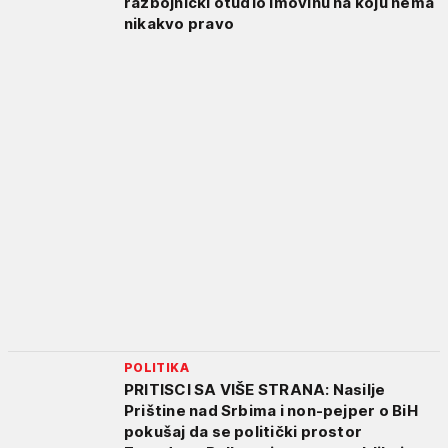
razbojnički otuđio imovinu na koju nema
nikakvo pravo
POLITIKA
PRITISCI SA VIŠE STRANA: Nasilje
Prištine nad Srbima i non-pejper o BiH
pokušaj da se politički prostor