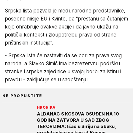
Srpska lista pozvala je međunarodne predstavnike,
posebno misije EU i Kvinte, da "prestanu sa ćutanjem
koje ohrabruje ovakve akcije i da javno ukažu na
politički kontekst i zloupotrebu prava od strane
prištinskih institucija".
- Srpska lista će nastaviti da se bori za prava svog
naroda, a Slavko Simić ima bezrezervnu podršku
stranke i srpske zajednice u svojoj borbi za istinu i
pravdu - zaključuje se u saopštenju.
NE PROPUSTITE
HRONIKA
ALBANAC S KOSOVA OSUĐEN NA 10
GODINA ZATVORA U SAD ZBOG
TERORIZMA: Išao u Siriju na obuku,
predstavljao se kao al-Kosovi