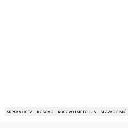
SRPSKA LISTA
KOSOVO
KOSOVO I METOHIJA
SLAVKO SIMIĆ