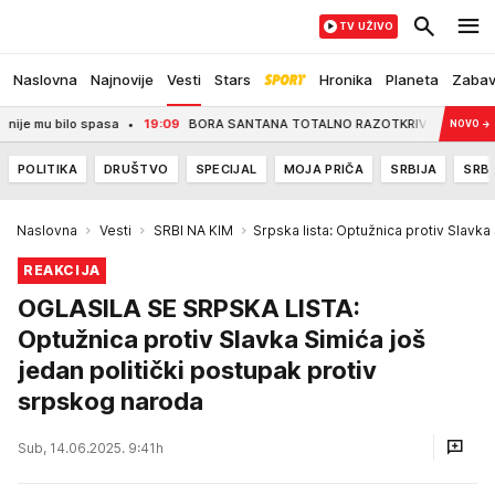
TV UŽIVO
Naslovna
Najnovije
Vesti
Stars
Hronika
Planeta
Zaba
 bilo spasa
19:09
BORA SANTANA TOTALNO RAZOTKRIVEN! Otkriveno kome je sla
NOVO
→
POLITIKA
DRUŠTVO
SPECIJAL
MOJA PRIČA
SRBIJA
SRBI
Naslovna
Vesti
SRBI NA KIM
Srpska lista: Optužnica protiv Slavka
REAKCIJA
OGLASILA SE SRPSKA LISTA:
Optužnica protiv Slavka Simića još
jedan politički postupak protiv
srpskog naroda
Sub, 14.06.2025. 9:41h