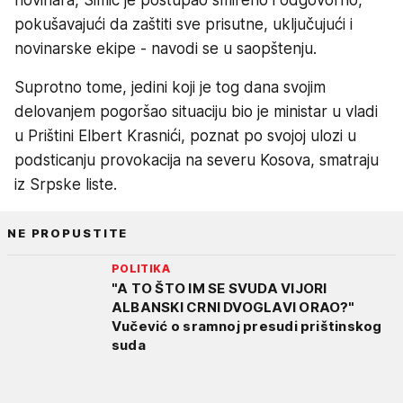
pokušavajući da zaštiti sve prisutne, uključujući i
novinarske ekipe - navodi se u saopštenju.
Suprotno tome, jedini koji je tog dana svojim
delovanjem pogoršao situaciju bio je ministar u vladi
u Prištini Elbert Krasnići, poznat po svojoj ulozi u
podsticanju provokacija na severu Kosova, smatraju
iz Srpske liste.
NE PROPUSTITE
POLITIKA
"A TO ŠTO IM SE SVUDA VIJORI
ALBANSKI CRNI DVOGLAVI ORAO?"
Vučević o sramnoj presudi prištinskog
suda