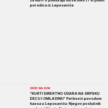
za Kurir o pokušaju da se iseli 17 srpskih
porodica iz Leposavića
SRBI NA KIM
"KURTI DIREKTNO UDARA NA SRPSKU
DECU I OMLADINU" Petković povodom
haosa u Leposaviću: Njegov poslušnik