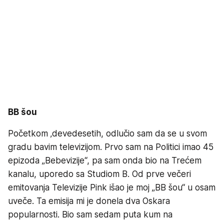
BB šou
Početkom ‚devedesetih, odlučio sam da se u svom
gradu bavim televizijom. Prvo sam na Politici imao 45
epizoda „Bebevizije“, pa sam onda bio na Trećem
kanalu, uporedo sa Studiom B. Od prve večeri
emitovanja Televizije Pink išao je moj „BB šou“ u osam
uveče. Ta emisija mi je donela dva Oskara
popularnosti. Bio sam sedam puta kum na