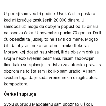
U penziji sam već tri godine. Uvek častim poštara
kad mi izručuje zasluženih 20.000 dinara. U
samoposluzi mogu da dobijem popust od 15 dinara
na osnovu čeka. U novembru punim 70 godina. Da li
ću obeležiti taj jubilej, to ne zavisi od mene. Mogao
bih da objavim neke raritetne snimke Rokera s
Moravu koji dosad nisu viđeni, ili da objavim disk sa
svojim neobjavljenim pesmama. Nisam zadovoljan
time kako se isplaćuju sredstva za autorska prava, s
obzirom na to šta sam i koliko sam uradio. Ali sam i
svestan toga da je sada vreme nekih drugih autora i
kompozitora.
Ćerke i supruga
Svoju suprugu Magdalenu sam upoznao u školi.