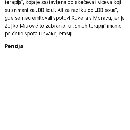
terapija“, koja je sastavljena od skečeva i viceva koji
su snimani za „BB šou“. Ali za razliku od „BB šoua“,
gde se nisu emitovali spotovi Rokera s Moravu, jer je
Željko Mitrović to zabranio, u „Smeh terapiji“ imamo
po četiri spota u svakoj emisiji.
Penzija