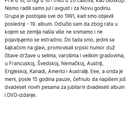
Prvi u 16, drugi u 18 i treći u 20 časova, kao bioskop.
Nismo radili samo jul i avgust i za Novu godinu.
Grupa je postojala sve do 1991, kad smo objavili
poslednji - 19. album. Odlučio sam da zbog rata u
kojem se zemlja našla više ne snimamo i ne
pojavljujemo se estradno. Do tada smo, jedini sa
šajkačom na glavi, promovisali srpski humor duž
čitave države u selima, varošima i velikim gradovima,
u Francuskoj, Švedskoj, Nemačkoj, Austriji,
Engleskoj, Kanadi, Americi i Australiji. Eee, a onda je
meni, posle 15 godina pauze, ćefnulo da napišem još
dvadeset novih pesama za jubilarni dvadeseti album
i DVD-izdanje.