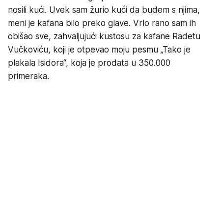
nosili kući. Uvek sam žurio kući da budem s njima,
meni je kafana bilo preko glave. Vrlo rano sam ih
obišao sve, zahvaljujući kustosu za kafane Radetu
Vučkoviću, koji je otpevao moju pesmu „Tako je
plakala Isidora“, koja je prodata u 350.000
primeraka.