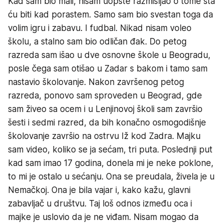
Kad sam bio mali, nisam uopšte razmišljao o tome šta
ću biti kad porastem. Samo sam bio svestan toga da
volim igru i zabavu. I fudbal. Nikad nisam voleo
školu, a stalno sam bio odličan đak. Do petog
razreda sam išao u dve osnovne škole u Beogradu,
posle čega sam otišao u Zadar s bakom i tamo sam
nastavio školovanje. Nakon završenog petog
razreda, ponovo sam sproveden u Beograd, gde
sam živeo sa ocem i u Lenjinovoj školi sam završio
šesti i sedmi razred, da bih konačno osmogodišnje
školovanje završio na ostrvu Iž kod Zadra. Majku
sam video, koliko se ja sećam, tri puta. Poslednji put
kad sam imao 17 godina, donela mi je neke poklone,
to mi je ostalo u sećanju. Ona se preudala, živela je u
Nemačkoj. Ona je bila vajar i, kako kažu, glavni
zabavljač u društvu. Taj loš odnos između oca i
majke je uslovio da je ne viđam. Nisam mogao da