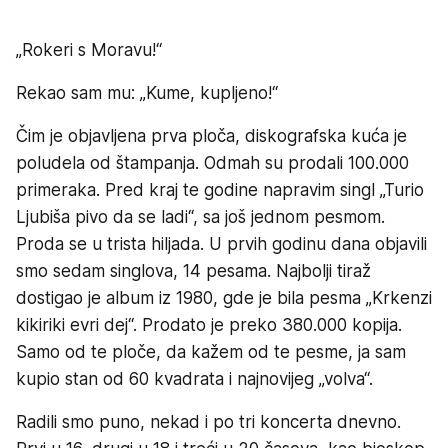
„Rokeri s Moravu!“
Rekao sam mu: „Kume, kupljeno!“
Čim je objavljena prva ploča, diskografska kuća je
poludela od štampanja. Odmah su prodali 100.000
primeraka. Pred kraj te godine napravim singl „Turio
Ljubiša pivo da se ladi“, sa još jednom pesmom.
Proda se u trista hiljada. U prvih godinu dana objavili
smo sedam singlova, 14 pesama. Najbolji tiraž
dostigao je album iz 1980, gde je bila pesma „Krkenzi
kikiriki evri dej“. Prodato je preko 380.000 kopija.
Samo od te ploče, da kažem od te pesme, ja sam
kupio stan od 60 kvadrata i najnovijeg „volva“.
Radili smo puno, nekad i po tri koncerta dnevno.