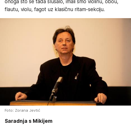
onoga što se tada slušalo, imali smo violinu, obou,
flautu, violu, fagot uz klasičnu ritam-sekciju.
Foto: Zorana Jevtić
Saradnja s Mikijem