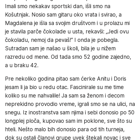
Imali smo nekakav sportski dan, išli smo na
Košutnjak. Nosio sam gitaru oko vrata i svirao, a
Magdalena je išla sa svojim društvom i u prolazu mi
je stavila parče čokolade u usta, rekavši: „Jedi ovu
čokoladu, nemoj da pevaš!“ I onda je pobegla.
Sutradan sam je našao u školi, bila je u nižem
razredu od mene. Od tada smo 52 godine zajedno,
a u braku 42.
Pre nekoliko godina pitao sam ćerke Anitu i Doris
jesam li ja bio u redu otac. Fascinirale su me time
koliko su me nahvalile! Ja sam sa ženom i decom
neprekidno provodio vreme, igrali smo se na ulici, na
snegu. Iz inostranstva sam njima i sebi donosio po 50
longplej ploča, kupovao sam im poklone, sve što su
hteli. Nešto malo bih donosio para od tih turneja,
dok su ostali članovi grupe uvek štekali novac i sve