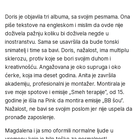
Doris je objavila tri albuma, sa svojim pesmama. Ona
piše tekstove na engleskom i mislim da ovde nije
doživela pažnju koliku bi doživela negde u
inostranstvu. Sama se usavršila da bude tonski
snimatelj i time sa bavi. Doris, nažalost, ima multiplu
sklerozu, protiv koje se bori svojim duhom i
kreativnošću. Angažovana je oko supruga i oko
ćerke, koja ima deset godina. Anita je završila
akademiju, profesionalni je montažer. Montirala je
sve moje spotove i emisije „Smeh terapije“, od 15.
godine je išla na Pink da montira emisije „BB šou“.
Nažalost, ne bavi se svojim poslom jer nije uspela da
pronađe zaposlenje.
Magdalena i ja smo oformili normalne ljude u