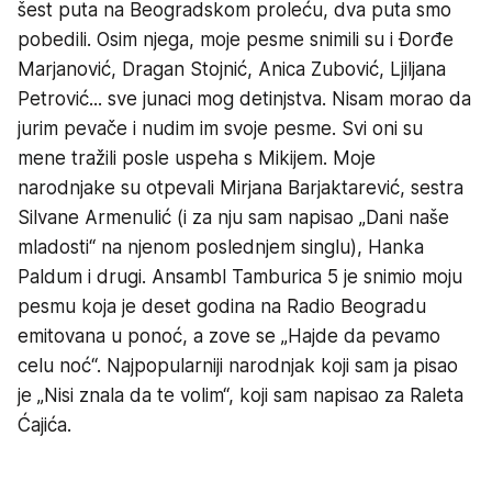
šest puta na Beogradskom proleću, dva puta smo
pobedili. Osim njega, moje pesme snimili su i Đorđe
Marjanović, Dragan Stojnić, Anica Zubović, Ljiljana
Petrović... sve junaci mog detinjstva. Nisam morao da
jurim pevače i nudim im svoje pesme. Svi oni su
mene tražili posle uspeha s Mikijem. Moje
narodnjake su otpevali Mirjana Barjaktarević, sestra
Silvane Armenulić (i za nju sam napisao „Dani naše
mladosti“ na njenom poslednjem singlu), Hanka
Paldum i drugi. Ansambl Tamburica 5 je snimio moju
pesmu koja je deset godina na Radio Beogradu
emitovana u ponoć, a zove se „Hajde da pevamo
celu noć“. Najpopularniji narodnjak koji sam ja pisao
je „Nisi znala da te volim“, koji sam napisao za Raleta
Ćajića.