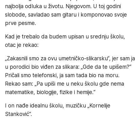
najbolja odluka u životu. Njegovom. U toj godini
slobode, savladao sam gitaru i komponovao svoje
prve pesme.
Kad je trebalo da budem upisan u srednju školu,
otac je rekao:
„Zakasnili smo za ovu umetničko-slikarsku“, jer sam ja
u porodici bio viđen za slikara: „Gde da te upišem?“
Pričali smo telefonski, ja sam tada bio na moru.
Rekao sam: „Pa upiši me u neku školu gde nema
matematike, biologije, fizike i hemije.“
I on nađe idealnu školu, muzičku „Kornelije
Stanković“.