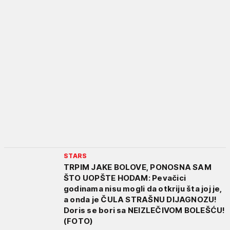
STARS
TRPIM JAKE BOLOVE, PONOSNA SAM
ŠTO UOPŠTE HODAM: Pevačici
godinama nisu mogli da otkriju šta joj je,
a onda je ČULA STRAŠNU DIJAGNOZU!
Doris se bori sa NEIZLEČIVOM BOLEŠĆU!
(FOTO)