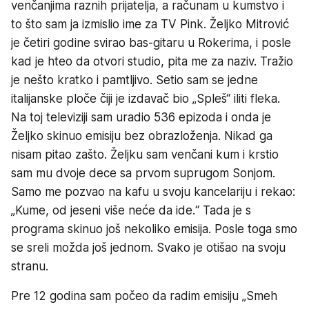
venčanjima raznih prijatelja, a računam u kumstvo i
to što sam ja izmislio ime za TV Pink. Željko Mitrović
je četiri godine svirao bas-gitaru u Rokerima, i posle
kad je hteo da otvori studio, pita me za naziv. Tražio
je nešto kratko i pamtljivo. Setio sam se jedne
italijanske ploče čiji je izdavač bio „Spleš“ iliti fleka.
Na toj televiziji sam uradio 536 epizoda i onda je
Željko skinuo emisiju bez obrazloženja. Nikad ga
nisam pitao zašto. Željku sam venčani kum i krstio
sam mu dvoje dece sa prvom suprugom Sonjom.
Samo me pozvao na kafu u svoju kancelariju i rekao:
„Kume, od jeseni više neće da ide.“ Tada je s
programa skinuo još nekoliko emisija. Posle toga smo
se sreli možda još jednom. Svako je otišao na svoju
stranu.
Pre 12 godina sam počeo da radim emisiju „Smeh