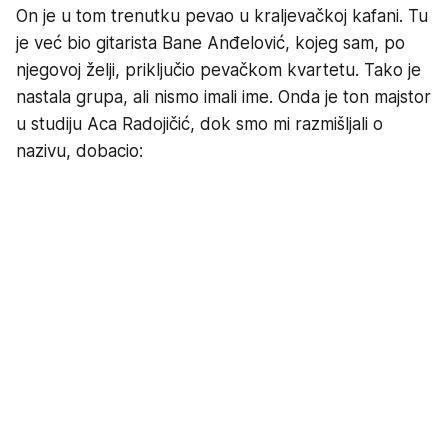
On je u tom trenutku pevao u kraljevačkoj kafani. Tu
je već bio gitarista Bane Anđelović, kojeg sam, po
njegovoj želji, priključio pevačkom kvartetu. Tako je
nastala grupa, ali nismo imali ime. Onda je ton majstor
u studiju Aca Radojičić, dok smo mi razmišljali o
nazivu, dobacio: