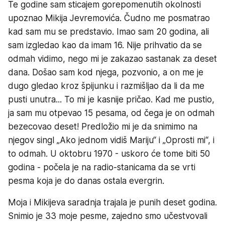
Te godine sam sticajem gorepomenutih okolnosti
upoznao Mikija Jevremovića. Čudno me posmatrao
kad sam mu se predstavio. Imao sam 20 godina, ali
sam izgledao kao da imam 16. Nije prihvatio da se
odmah vidimo, nego mi je zakazao sastanak za deset
dana. Došao sam kod njega, pozvonio, a on me je
dugo gledao kroz špijunku i razmišljao da li da me
pusti unutra... To mi je kasnije pričao. Kad me pustio,
ja sam mu otpevao 15 pesama, od čega je on odmah
bezecovao deset! Predložio mi je da snimimo na
njegov singl „Ako jednom vidiš Mariju“ i „Oprosti mi“, i
to odmah. U oktobru 1970 - uskoro će tome biti 50
godina - počela je na radio-stanicama da se vrti
pesma koja je do danas ostala evergrin.
Moja i Mikijeva saradnja trajala je punih deset godina.
Snimio je 33 moje pesme, zajedno smo učestvovali