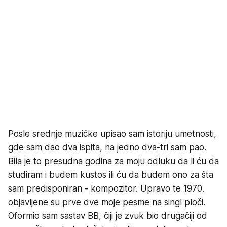
Posle srednje muzičke upisao sam istoriju umetnosti,
gde sam dao dva ispita, na jedno dva-tri sam pao.
Bila je to presudna godina za moju odluku da li ću da
studiram i budem kustos ili ću da budem ono za šta
sam predisponiran - kompozitor. Upravo te 1970.
objavljene su prve dve moje pesme na singl ploči.
Oformio sam sastav BB, čiji je zvuk bio drugačiji od