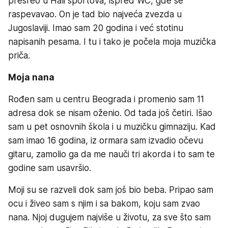
presreo u Hali sportova, ispred WC, gde se
raspevavao. On je tad bio najveća zvezda u
Jugoslaviji. Imao sam 20 godina i već stotinu
napisanih pesama. I tu i tako je počela moja muzička
priča.
Moja nana
Rođen sam u centru Beograda i promenio sam 11
adresa dok se nisam oženio. Od tada još četiri. Išao
sam u pet osnovnih škola i u muzičku gimnaziju. Kad
sam imao 16 godina, iz ormara sam izvadio očevu
gitaru, zamolio ga da me nauči tri akorda i to sam te
godine sam usavršio.
Moji su se razveli dok sam još bio beba. Pripao sam
ocu i živeo sam s njim i sa bakom, koju sam zvao
nana. Njoj dugujem najviše u životu, za sve što sam