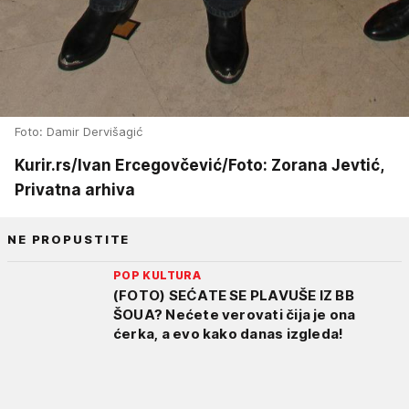
Foto: Damir Dervišagić
Kurir.rs/Ivan Ercegovčević/Foto: Zorana Jevtić,
Privatna arhiva
NE PROPUSTITE
POP KULTURA
(FOTO) SEĆATE SE PLAVUŠE IZ BB
ŠOUA? Nećete verovati čija je ona
ćerka, a evo kako danas izgleda!