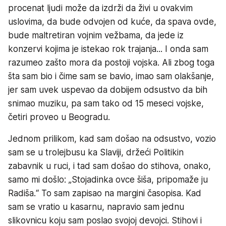
procenat ljudi može da izdrži da živi u ovakvim
uslovima, da bude odvojen od kuće, da spava ovde,
bude maltretiran vojnim vežbama, da jede iz
konzervi kojima je istekao rok trajanja... I onda sam
razumeo zašto mora da postoji vojska. Ali zbog toga
šta sam bio i čime sam se bavio, imao sam olakšanje,
jer sam uvek uspevao da dobijem odsustvo da bih
snimao muziku, pa sam tako od 15 meseci vojske,
četiri proveo u Beogradu.
Jednom prilikom, kad sam došao na odsustvo, vozio
sam se u trolejbusu ka Slaviji, držeći Politikin
zabavnik u ruci, i tad sam došao do stihova, onako,
samo mi došlo: „Stojadinka ovce šiša, pripomaže ju
Radiša.“ To sam zapisao na margini časopisa. Kad
sam se vratio u kasarnu, napravio sam jednu
slikovnicu koju sam poslao svojoj devojci. Stihovi i