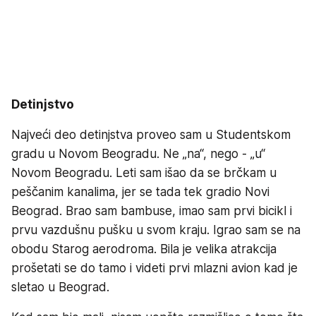
Detinjstvo
Najveći deo detinjstva proveo sam u Studentskom
gradu u Novom Beogradu. Ne „na“, nego - „u“
Novom Beogradu. Leti sam išao da se brčkam u
peščanim kanalima, jer se tada tek gradio Novi
Beograd. Brao sam bambuse, imao sam prvi bicikl i
prvu vazdušnu pušku u svom kraju. Igrao sam se na
obodu Starog aerodroma. Bila je velika atrakcija
prošetati se do tamo i videti prvi mlazni avion kad je
sletao u Beograd.