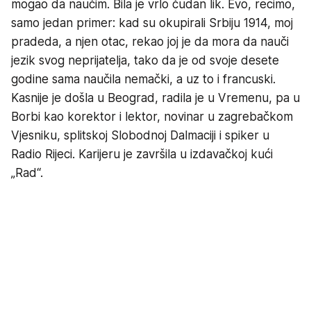
mogao da naučim. Bila je vrlo čudan lik. Evo, recimo,
samo jedan primer: kad su okupirali Srbiju 1914, moj
pradeda, a njen otac, rekao joj je da mora da nauči
jezik svog neprijatelja, tako da je od svoje desete
godine sama naučila nemački, a uz to i francuski.
Kasnije je došla u Beograd, radila je u Vremenu, pa u
Borbi kao korektor i lektor, novinar u zagrebačkom
Vjesniku, splitskoj Slobodnoj Dalmaciji i spiker u
Radio Rijeci. Karijeru je završila u izdavačkoj kući
„Rad“.