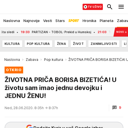
TV UŽIVO
Naslovna
Najnovije
Vesti
Stars
Hronika
Planeta
Zaba
3
PARTIZAN - TOBOL: Prekid u Humskoj
21:03
TRAGEDIJA KOD ULCINJA: Novop
NOVO
→
KULTURA
POP KULTURA
ŽENA
ŽIVOT
ZANIMLJIVOSTI
LU
Naslovna
Zabava
Pop kultura
ŽIVOTNA PRIČA BORISA BIZETIĆA! U
OTKRIO
ŽIVOTNA PRIČA BORISA BIZETIĆA! U
životu sam imao jednu devojku i
JEDNU ŽENU!
9
Ned, 28.06.2020. 8:35h
→ 8:37h
Dodajte Kurir u vaš Google izbor