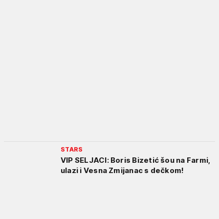
STARS
VIP SELJACI: Boris Bizetić šou na Farmi,
ulazi i Vesna Zmijanac s dečkom!