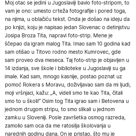
Moj otac se jedini u Jugoslaviji bavio foto-stripom, to
vam je ono: umesto crteža fotografije i pored toga,
na njima, u oblačiću tekst. Onda je došao na ideju da
po knjizi, koju je napisao jedan Slovenac o detinjstvu
Josipa Broza Tita, napravi foto-strip. Mene je
ščepao da igram malog Tita. Imao sam 10 godina kad
sam otišao u Titovo rodno mesto Kumrovec, gde
sam proveo dva meseca. Taj foto-strip je objavljen u
14 izdanja, sve škole i biblioteke u Jugoslaviji su ga
imale. Kad sam, mnogo kasnije, postao poznat uz
pomoć Rokera s Moravu, doživljavao sam da mi ljudi,
moji vršnjaci, kažu: „A, videli smo te kao Tita, čitali
smo to u školi!“ Osim tog Tita igrao sam i Betovena u
jednom drugom stripu, to smo slikali u jednom
zamku u Sloveniji. Posle završetka osmog razreda,
zamolio sam oca da me ratosilja školovanja u
narednih godinu dana. On je pristao, što mu je