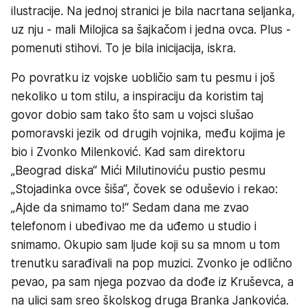
ilustracije. Na jednoj stranici je bila nacrtana seljanka,
uz nju - mali Milojica sa šajkačom i jedna ovca. Plus -
pomenuti stihovi. To je bila inicijacija, iskra.
Po povratku iz vojske uobličio sam tu pesmu i još
nekoliko u tom stilu, a inspiraciju da koristim taj
govor dobio sam tako što sam u vojsci slušao
pomoravski jezik od drugih vojnika, među kojima je
bio i Zvonko Milenković. Kad sam direktoru
„Beograd diska“ Mići Milutinoviću pustio pesmu
„Stojadinka ovce šiša“, čovek se oduševio i rekao:
„Ajde da snimamo to!“ Sedam dana me zvao
telefonom i ubeđivao me da uđemo u studio i
snimamo. Okupio sam ljude koji su sa mnom u tom
trenutku sarađivali na pop muzici. Zvonko je odlično
pevao, pa sam njega pozvao da dođe iz Kruševca, a
na ulici sam sreo školskog druga Branka Jankovića.