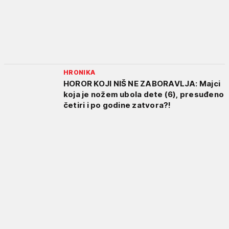
HRONIKA
HOROR KOJI NIŠ NE ZABORAVLJA: Majci
koja je nožem ubola dete (6), presuđeno
četiri i po godine zatvora?!