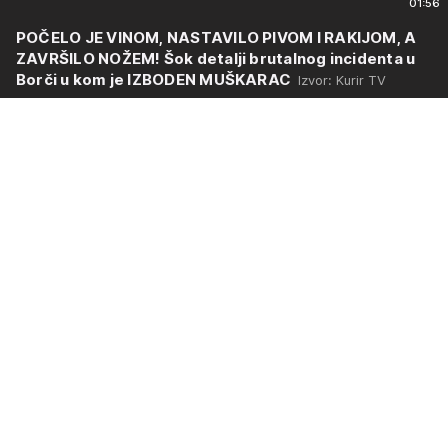
01:56
POČELO JE VINOM, NASTAVILO PIVOM I RAKIJOM, A
ZAVRŠILO NOŽEM! Šok detalji brutalnog incidenta u
Borči u kom je IZBODEN MUŠKARAC
Izvor: Kurir TV