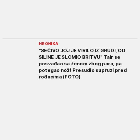
HRONIKA
"SEČIVO JOJ JE VIRILO IZ GRUDI, OD
SILINE JE SLOMIO BRITVU" Tair se
posvađao sa ženom zbog para, pa
potegao nož! Presudio supruzi pred
rođacima (FOTO)