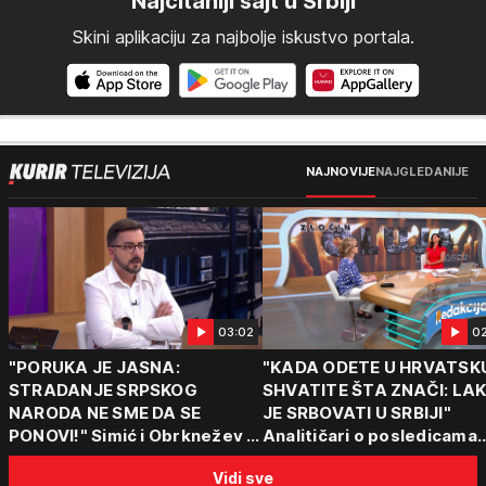
Najčitaniji sajt u Srbiji
Skini aplikaciju za najbolje iskustvo portala.
NAJNOVIJE
NAJGLEDANIJE
03:02
0
"PORUKA JE JASNA:
"KADA ODETE U HRVATSK
STRADANJE SRPSKOG
SHVATITE ŠTA ZNAČI: LA
NARODA NE SME DA SE
JE SRBOVATI U SRBIJI"
PONOVI!" Simić i Obrknežev o
Analitičari o posledicama
Vučićevom govoru i
akcije koja i danas deli reg
Vidi sve
porukama jedinstva: "Od
"To su teške i bolne priče"