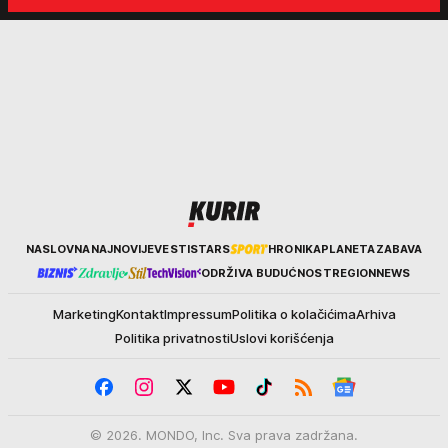
prošlosti ne možemo pobeći"
Kurir
NASLOVNA
NAJNOVIJE
VESTI
STARS
HRONIKA
PLANETA
ZABAVA
ODRŽIVA BUDUĆNOST
REGION
NEWS
Marketing
Kontakt
Impressum
Politika o kolačićima
Arhiva
Politika privatnosti
Uslovi korišćenja
© 2026. MONDO, Inc. Sva prava zadržana.