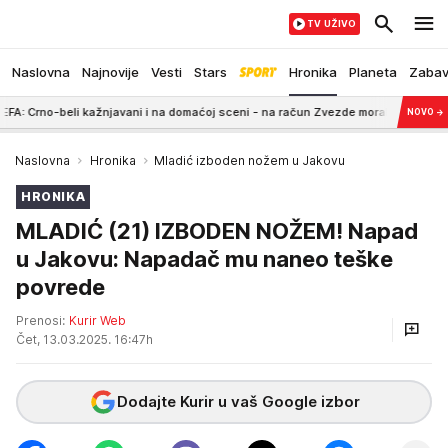
TV UŽIVO
Naslovna
Najnovije
Vesti
Stars
Hronika
Planeta
Zaba
beli kažnjavani i na domaćoj sceni - na račun Zvezde morali da uplate OZBI
NOVO
→
Naslovna
Hronika
Mladić izboden nožem u Jakovu
HRONIKA
MLADIĆ (21) IZBODEN NOŽEM! Napad
u Jakovu: Napadač mu naneo teške
povrede
Prenosi:
Kurir Web
Čet, 13.03.2025. 16:47h
Dodajte Kurir u vaš Google izbor