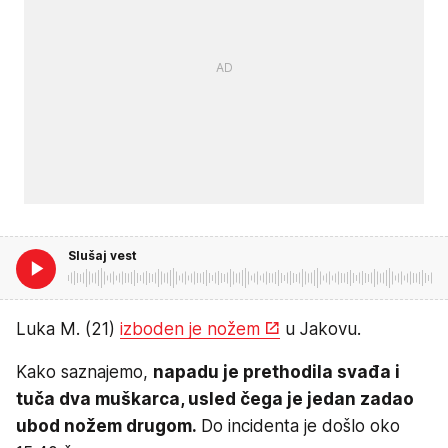
Slušaj vest
Luka M. (21)
izboden je nožem
u Jakovu.
Kako saznajemo,
napadu je prethodila svađa i
tuča dva muškarca, usled čega je jedan zadao
ubod nožem drugom.
Do incidenta je došlo oko