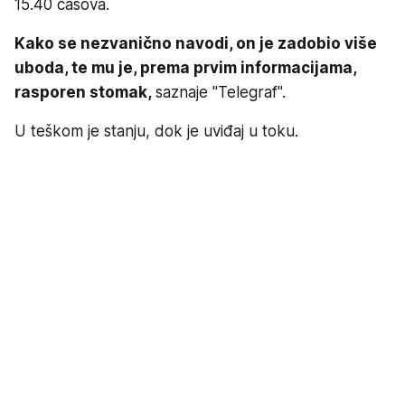
15.40 časova.
Kako se nezvanično navodi, on je zadobio više
uboda, te mu je, prema prvim informacijama,
rasporen stomak,
saznaje "Telegraf".
U teškom je stanju, dok je uviđaj u toku.