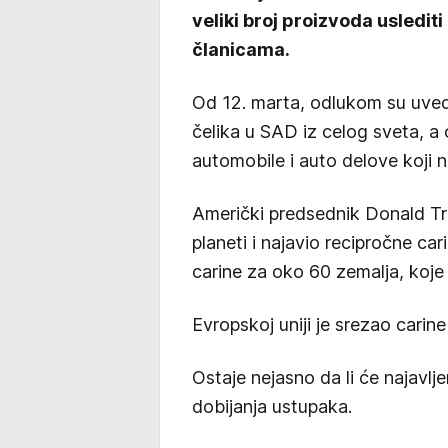
veliki broj proizvoda usledit
članicama.
Od 12. marta, odlukom su uved
čelika u SAD iz celog sveta, a 
automobile i auto delove koji 
Američki predsednik Donald Tram
planeti i najavio recipročne ca
carine za oko 60 zemalja, koje ć
Evropskoj uniji je srezao carin
Ostaje nejasno da li će najavljen
dobijanja ustupaka.