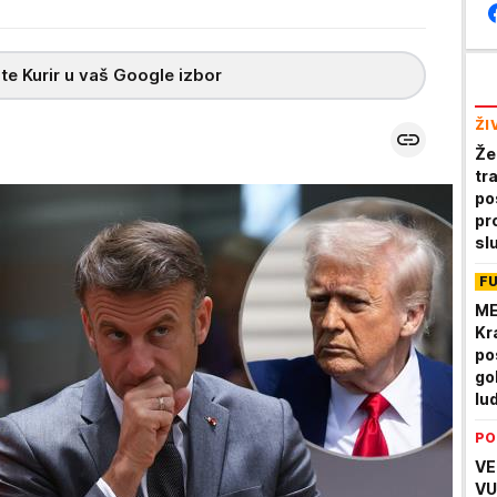
te Kurir u vaš Google izbor
ŽI
Že
tr
po
pr
sl
F
ME
Kr
po
go
lu
PO
VE
VU