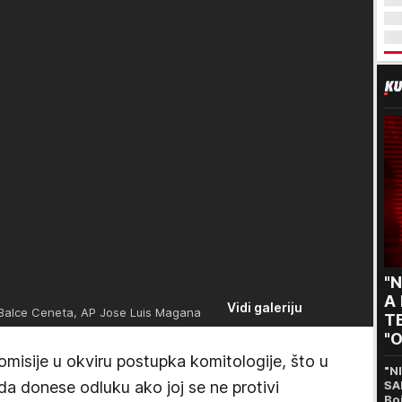
"N
A
Vidi galeriju
Balce Ceneta, AP Jose Luis Magana
TE
"O
s
misije u okviru postupka komitologije, što u
"N
da donese odluku ako joj se ne protivi
SA
Bo