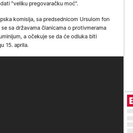
 dati "veliku pregovaračku moć".
ropska komisija, sa predsednicom Ursulom fon
la se sa državama članicama o protivmerama
luminijum, a očekuje se da će odluka biti
u 15. aprila.