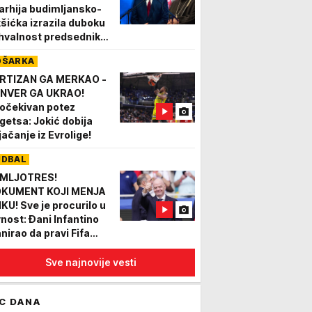
arhija budimljansko-
kšićka izrazila duboku
hvalnost predsedniku
og brige za SPC i srpski
OŠARKA
rod
RTIZAN GA MERKAO -
NVER GA UKRAO!
očekivan potez
getsa: Jokić dobija
jačanje iz Evrolige!
UDBAL
MLJOTRES!
KUMENT KOJI MENJA
IKU! Sve je procurilo u
vnost: Đani Infantino
anirao da pravi Fifa
perligu! ISPLIVALI
KANTNI DETALJI
Sve najnovije vesti
C DANA