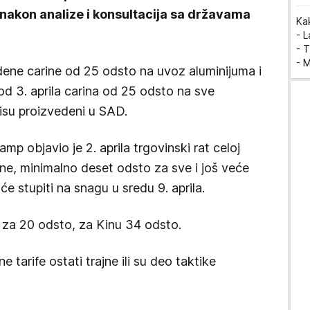
i nakon analize i konsultacija sa državama
Ka
- 
- T
- 
ene carine od 25 odsto na uvoz aluminijuma i
od 3. aprila carina od 25 odsto na sve
nisu proizvedeni u SAD.
p objavio je 2. aprila trgovinski rat celoj
rine, minimalno deset odsto za sve i još veće
e stupiti na snagu u sredu 9. aprila.
e za 20 odsto, za Kinu 34 odsto.
e tarife ostati trajne ili su deo taktike