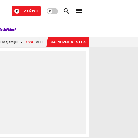
TV UŽIVO
VELIKA PODRŠKA VUČIĆU IZ CRNE GORE: Eparhija budimljansko-nikšićka izrazila
NAJNOVIJE VESTI
→