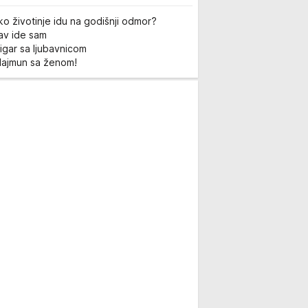
ko životinje idu na godišnji odmor?
Lav ide sam
igar sa ljubavnicom
Majmun sa ženom!