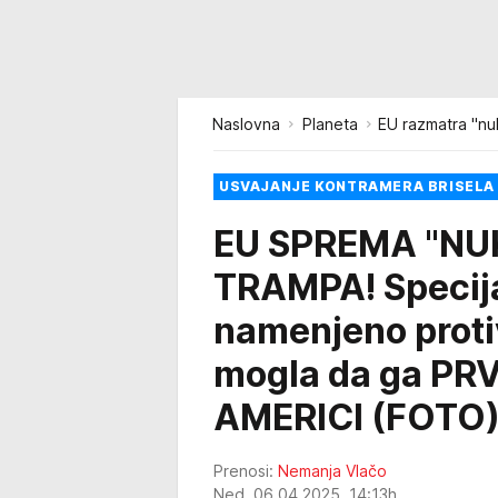
Naslovna
Planeta
EU razmatra "nu
USVAJANJE KONTRAMERA BRISELA 
EU SPREMA "NU
TRAMPA! Specija
namenjeno proti
mogla da ga PRVI
AMERICI (FOTO
Prenosi:
Nemanja Vlačo
Ned, 06.04.2025. 14:13h