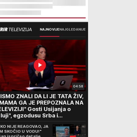
NAJNOVIJE
NAJGLEDANIJE
04:58
ISMO ZNALI DA LI JE TATA ŽIV,
 MAMA GA JE PREPOZNALA NA
LEVIZIJI" Gosti Usijanja o
luji", egzodusu Srba i
travičnim svedočenjima
IKO NIJE REAGOVAO, JA
M SKOČIO U VODU!"
jan ispričao detalje