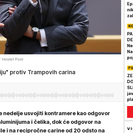
Ep
ni
za
zb
K
na
PA
DE
Ne
Na
po
r Hoslet Pool
F
ju" protiv Trampovih carina
ZE
DO
SL
ja
pl
Su
ŠO
e nedelje usvojiti kontramere kao odgovor
luminijuma i čelika, dok će odgovor na
VI
e i na recipročne carine od 20 odsto na