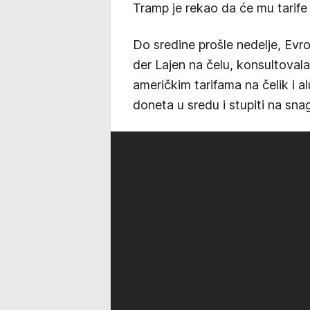
Tramp je rekao da će mu tarife
Do sredine prošle nedelje, Ev
der Lajen na čelu, konsultova
američkim tarifama na čelik i a
doneta u sredu i stupiti na snag