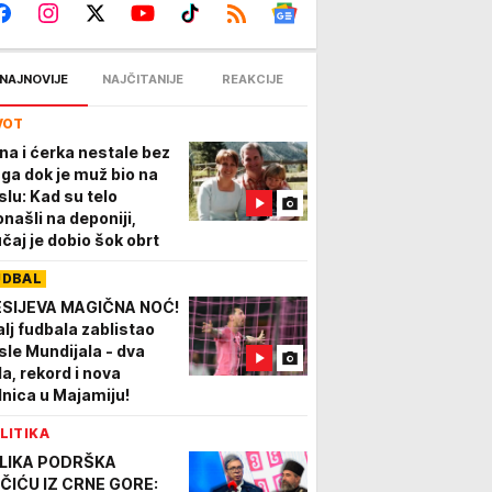
NAJNOVIJE
NAJČITANIJE
REAKCIJE
VOT
na i ćerka nestale bez
aga dok je muž bio na
slu: Kad su telo
onašli na deponiji,
učaj je dobio šok obrt
UDBAL
SIJEVA MAGIČNA NOĆ!
alj fudbala zablistao
sle Mundijala - dva
la, rekord i nova
dnica u Majamiju!
LITIKA
LIKA PODRŠKA
ČIĆU IZ CRNE GORE: