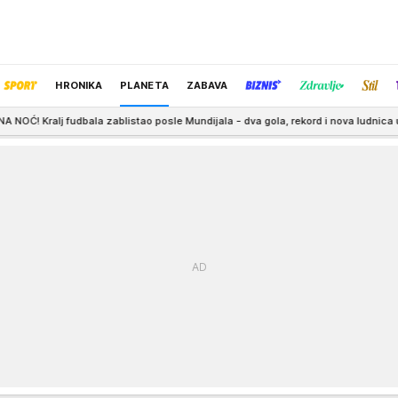
HRONIKA
PLANETA
ZABAVA
ablistao posle Mundijala - dva gola, rekord i nova ludnica u Majamiju!
7:24
IZBOR UREDNIKA