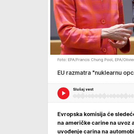
Foto: EPA/Francis Chung Pool, EPA/Olivie
EU razmatra "nuklearnu opci
Slušaj vest
Evropska komisija će sledeć
na američke carine na uvoz a
uvođenje carina na automobil