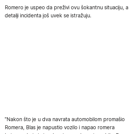
Romero je uspeo da preživi ovu šokantnu situaciju, a
detalji incidenta još uvek se istražuju.
"Nakon što je u dva navrata automobilom promašio
Romera, Blas je napustio vozilo i napao romera