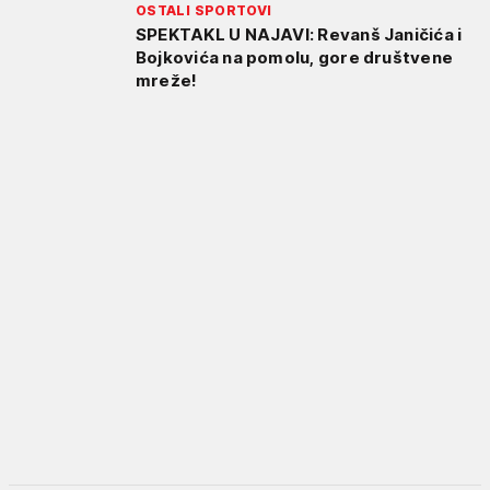
OSTALI SPORTOVI
SPEKTAKL U NAJAVI: Revanš Janičića i
Bojkovića na pomolu, gore društvene
mreže!