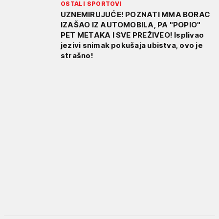
OSTALI SPORTOVI
UZNEMIRUJUĆE! POZNATI MMA BORAC
IZAŠAO IZ AUTOMOBILA, PA "POPIO"
PET METAKA I SVE PREŽIVEO! Isplivao
jezivi snimak pokušaja ubistva, ovo je
strašno!