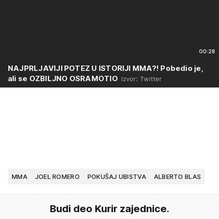
00:28
NAJPRLJAVIJI POTEZ U ISTORIJI MMA?! Pobedio je,
ali se OZBILJNO OSRAMOTIO
Izvor: Twitter
MMA
JOEL ROMERO
POKUŠAJ UBISTVA
ALBERTO BLAS
Budi deo Kurir zajednice.