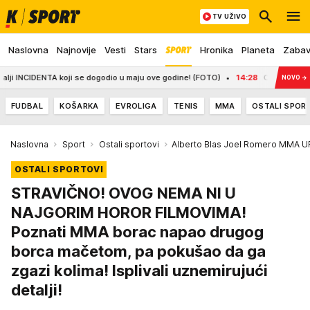
TV UŽIVO
Naslovna
Najnovije
Vesti
Stars
Hronika
Planeta
Zaba
IDENTA koji se dogodio u maju ove godine! (FOTO)
14:28
CRVENA ZVEZDA, VASI
NOVO
→
FUDBAL
KOŠARKA
EVROLIGA
TENIS
MMA
OSTALI SPOR
Naslovna
Sport
Ostali sportovi
Alberto Blas Joel Romero MMA UF
OSTALI SPORTOVI
STRAVIČNO! OVOG NEMA NI U
NAJGORIM HOROR FILMOVIMA!
Poznati MMA borac napao drugog
borca mačetom, pa pokušao da ga
zgazi kolima! Isplivali uznemirujući
detalji!