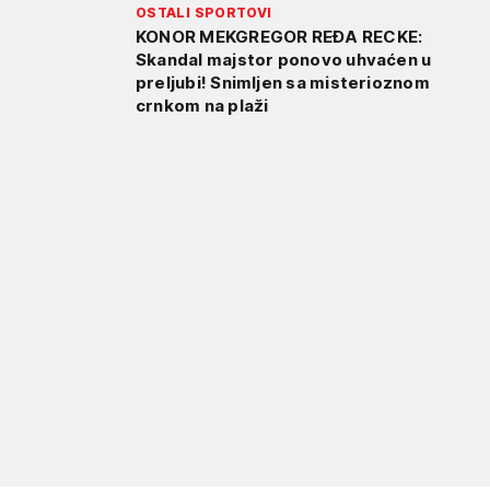
OSTALI SPORTOVI
KONOR MEKGREGOR REĐA RECKE:
Skandal majstor ponovo uhvaćen u
preljubi! Snimljen sa misterioznom
crnkom na plaži