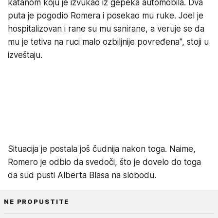
katanom koju je izvukao iz gepeka automobila. Dva
puta je pogodio Romera i posekao mu ruke. Joel je
hospitalizovan i rane su mu sanirane, a veruje se da
mu je tetiva na ruci malo ozbiljnije povređena", stoji u
izveštaju.
Situacija je postala još čudnija nakon toga. Naime,
Romero je odbio da svedoči, što je dovelo do toga
da sud pusti Alberta Blasa na slobodu.
NE PROPUSTITE