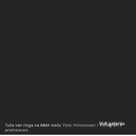
Vidi galeriju
Tuča van ringa na MMA meču
Foto: Printscreen / Instagram /
arielhelwani