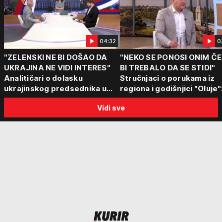
04:32
0
"ZELENSKI NE BI DOŠAO DA
"NEKO SE PONOSI ONIM Č
UKRAJINA NE VIDI INTERES"
BI TREBALO DA SE STIDI"
Analitičari o dolasku
Stručnjaci o porukama iz
ukrajinskog predsednika u
regiona i godišnjici "Oluje"
Beograd: "Srbija može da
"Ponos na stradanje je
Vidi sve
razgovara sa svima"
anticivilizacijska poruka"