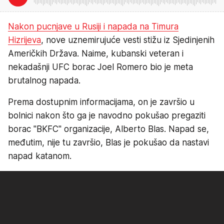
Nakon pucnjave u Rusiji i napada na Timura
Hizrijeva
, nove uznemirujuće vesti stižu iz Sjedinjenih
Američkih Država. Naime, kubanski veteran i
nekadašnji UFC borac Joel Romero bio je meta
brutalnog napada.
Prema dostupnim informacijama, on je završio u
bolnici nakon što ga je navodno pokušao pregaziti
borac "BKFC" organizacije, Alberto Blas. Napad se,
međutim, nije tu završio, Blas je pokušao da nastavi
napad katanom.