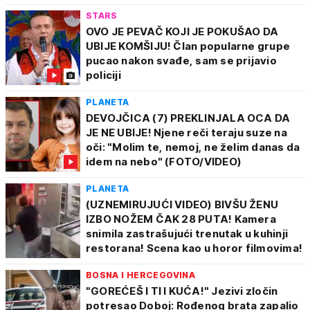
STARS
OVO JE PEVAČ KOJI JE POKUŠAO DA
UBIJE KOMŠIJU! Član popularne grupe
pucao nakon svađe, sam se prijavio
policiji
PLANETA
DEVOJČICA (7) PREKLINJALA OCA DA
JE NE UBIJE! Njene reči teraju suze na
oči: "Molim te, nemoj, ne želim danas da
idem na nebo" (FOTO/VIDEO)
PLANETA
(UZNEMIRUJUĆI VIDEO) BIVŠU ŽENU
IZBO NOŽEM ČAK 28 PUTA! Kamera
snimila zastrašujući trenutak u kuhinji
restorana! Scena kao u horor filmovima!
BOSNA I HERCEGOVINA
"GOREĆEŠ I TI I KUĆA!" Jezivi zločin
potresao Doboj: Rođenog brata zapalio