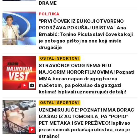
DRAME
POLITIKA
"PRVI ČOVEK IZ EU KOJI OTVORENO
PODRŽAVA POKUŠAJ UBISTVA" Ana
Brnabić: Tonino Picula slavi čoveka koji
je potegao pištoj na one koji misle
drugačije
OSTALI SPORTOVI
STRAVIČNO! OVOG NEMA NI U
NAJGORIM HOROR FILMOVIMA! Poznati
MMA borac napao drugog borca
mačetom, pa pokušao da ga zgazi
kolima! Isplivali uznemirujući detalji!
OSTALI SPORTOVI
UZNEMIRUJUĆE! POZNATI MMA BORAC
IZAŠAO IZ AUTOMOBILA, PA "POPIO"
PET METAKA I SVE PREŽIVEO! Isplivao
jezivi snimak pokušaja ubistva, ovo je
strašno!