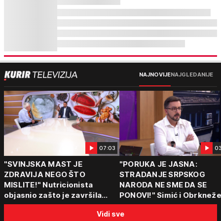
NAJNOVIJE
NAJGLEDANIJE
07:03
0
"SVINJSKA MAST JE
"PORUKA JE JASNA:
ZDRAVIJA NEGO ŠTO
STRADANJE SRPSKOG
MISLITE!" Nutricionista
NARODA NE SME DA SE
objasnio zašto je završila
PONOVI!" Simić i Obrkneže
među najzdravijim
Vučićevom govoru i
Vidi sve
namirnicama i šta obavezno
porukama jedinstva: "Od