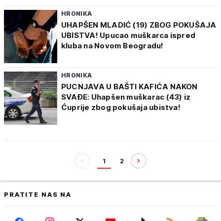
HRONIKA
UHAPŠEN MLADIĆ (19) ZBOG POKUŠAJA
UBISTVA! Upucao muškarca ispred
kluba na Novom Beogradu!
HRONIKA
PUCNJAVA U BAŠTI KAFIĆA NAKON
SVAĐE: Uhapšen muškarac (43) iz
Ćuprije zbog pokušaja ubistva!
1
2
PRATITE NAS NA