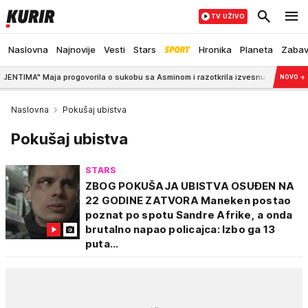
TV UŽIVO
Naslovna
Najnovije
Vesti
Stars
Hronika
Planeta
Zaba
progovorila o sukobu sa Asminom i razotkrila izvesnu Gabi: Nema para, pa je h
NOVO
→
Naslovna
Pokušaj ubistva
Pokušaj ubistva
STARS
ZBOG POKUŠAJA UBISTVA OSUĐEN NA
22 GODINE ZATVORA Maneken postao
poznat po spotu Sandre Afrike, a onda
brutalno napao policajca: Izbo ga 13
puta...