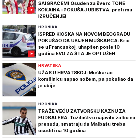
SAIGRAČEM! Osuđen za šverc TONE
KOKAINA i POKUŠAJ UBISTVA, preti mu
IZRUČENJE!
HRONIKA
ISPRED KIOSKA NA NOVOM BEOGRADU
POKUŠAO DA UBIJEN MUŠKARCA: Krio
se u Francuskoj, uhapšen posle 10
godina EVO ZA ŠTA JE OPTUŽEN
HRVATSKA
UŽAS U HRVATSKOJ: Muškarac
komšinicu napao nožem, pa pokušao da
je ubije
HRONIKA
TRAŽE VEĆU ZATVORSKU KAZNU ZA
FUDBALERA: Tužilaštvo najavilo žalbu na
presudu, smatraju da Malbašu treba
osuditi na 10 godina