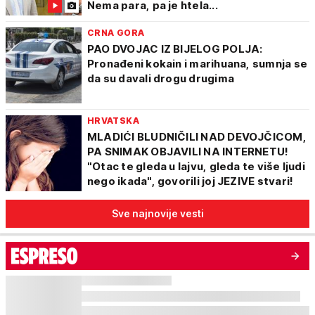
Nema para, pa je htela...
CRNA GORA
PAO DVOJAC IZ BIJELOG POLJA:
Pronađeni kokain i marihuana, sumnja se
da su davali drogu drugima
HRVATSKA
MLADIĆI BLUDNIČILI NAD DEVOJČICOM,
PA SNIMAK OBJAVILI NA INTERNETU!
"Otac te gleda u lajvu, gleda te više ljudi
nego ikada", govorili joj JEZIVE stvari!
Sve najnovije vesti