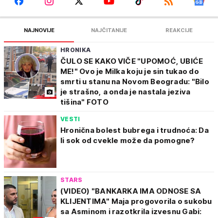
NAJNOVIJE
NAJČITANIJE
REAKCIJE
HRONIKA
ČULO SE KAKO VIČE "UPOMOĆ, UBIĆE
ME!" Ovo je Milka koju je sin tukao do
smrti u stanu na Novom Beogradu: "Bilo
je strašno, a onda je nastala jeziva
tišina" FOTO
VESTI
Hronična bolest bubrega i trudnoća: Da
li sok od cvekle može da pomogne?
STARS
(VIDEO) "BANKARKA IMA ODNOSE SA
KLIJENTIMA" Maja progovorila o sukobu
sa Asminom i razotkrila izvesnu Gabi: