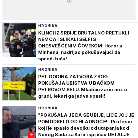
HRONIKA
KLINCI IZ SRBIJE BRUTALNO PRETUKLI
NEMCA I SLIKALI SELFI S
ONESVEŠĆENIM ČOVEKOM: Horor u
Minhenu, nadrljao pokušavajući da
spreči tuču!
HRONIKA
PET GODINA ZATVORA ZBOG
POKUŠAJA UBISTVA U BAČKOM
PETROVOM SELU: Mladiću zario nož u
grudi, lekari ga jedva spasli!
HRONIKA
"POKUŠALA JE DA SE UBIJE, LICE JOJ JE
POMODRELO OD HLADNOĆE!" Profesor
koji je spasio devojku od utapanja kod
Novog Sada za Kurir ispričao DETALJE