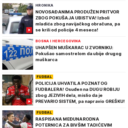
HRONIKA
NOVOSAĐANIMA PRODUŽEN PRITVOR
ZBOG POKUŠAJA UBISTVA! Izboli
mladića zbog navijačkog obračuna, pa
se krili od policije 4 meseca!
BOSNA I HERCEGOVINA
UHAPŠEN MUŠKARAC U ZVORNIKU:
Pokušao samostrelom da ubije drugog
muškarca
FUDBAL
POLICIJA UHVATILA POZNATOG
FUDBALERA! Osuđen na DUGU ROBIJU
zbog JEZIVIH dela, mislio da je
PREVARIO SISTEM, pa napravio GREŠKU!
FUDBAL
RASPISANA MEĐUNARODNA
POTERNICA ZA BIVŠIM TADIĆEVIM