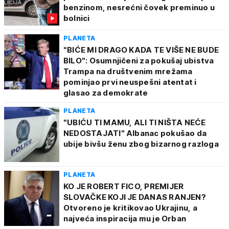
benzinom, nesrećni čovek preminuo u
bolnici
PLANETA
"BIĆE MI DRAGO KADA TE VIŠE NE BUDE
BILO": Osumnjičeni za pokušaj ubistva
Trampa na društvenim mrežama
pominjao prvi neuspešni atentat i
glasao za demokrate
PLANETA
"UBIĆU TI MAMU, ALI TI NIŠTA NEĆE
NEDOSTAJATI" Albanac pokušao da
ubije bivšu ženu zbog bizarnog razloga
PLANETA
KO JE ROBERT FICO, PREMIJER
SLOVAČKE KOJI JE DANAS RANJEN?
Otvoreno je kritikovao Ukrajinu, a
najveća inspiracija mu je Orban