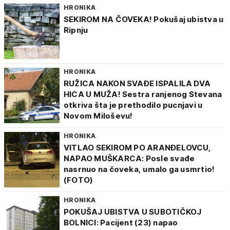
HRONIKA
SEKIROM NA ČOVEKA! Pokušaj ubistva u
Ripnju
HRONIKA
RUŽICA NAKON SVAĐE ISPALILA DVA
HICA U MUŽA! Sestra ranjenog Stevana
otkriva šta je prethodilo pucnjavi u
Novom Miloševu!
HRONIKA
VITLAO SEKIROM PO ARANĐELOVCU,
NAPAO MUŠKARCA: Posle svađe
nasrnuo na čoveka, umalo ga usmrtio!
(FOTO)
HRONIKA
POKUŠAJ UBISTVA U SUBOTIČKOJ
BOLNICI: Pacijent (23) napao