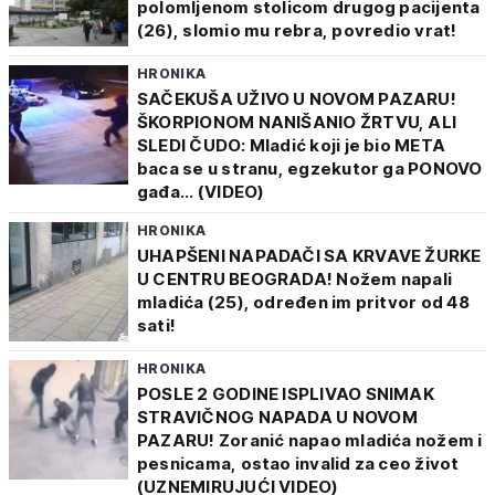
polomljenom stolicom drugog pacijenta
(26), slomio mu rebra, povredio vrat!
HRONIKA
SAČEKUŠA UŽIVO U NOVOM PAZARU!
ŠKORPIONOM NANIŠANIO ŽRTVU, ALI
SLEDI ČUDO: Mladić koji je bio META
baca se u stranu, egzekutor ga PONOVO
gađa... (VIDEO)
HRONIKA
UHAPŠENI NAPADAČI SA KRVAVE ŽURKE
U CENTRU BEOGRADA! Nožem napali
mladića (25), određen im pritvor od 48
sati!
HRONIKA
POSLE 2 GODINE ISPLIVAO SNIMAK
STRAVIČNOG NAPADA U NOVOM
PAZARU! Zoranić napao mladića nožem i
pesnicama, ostao invalid za ceo život
(UZNEMIRUJUĆI VIDEO)