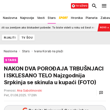
TV UŽIVO
Naslovna
Najnovije
Vesti
Stars
Hronika
Planeta
Zaba
emljom ako blokaderi pobede: To biste videli u roku od šest meseci
14:38
V
NOVO
→
RIJALITI
TV ŠOU
Naslovna
Stars
Ivana Korab na plaži
STARS
NAKON DVA POROĐAJA TRBUŠNJACI
I ISKLESANO TELO Najzgodnija
Srpkinja se skinula u kupaći (FOTO)
Prenosi:
Ana Sabotinovski
Pet, 01.08.2025. 17:28h