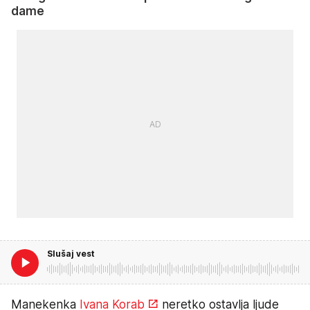
dame
Slušaj vest
Manekenka
Ivana Korab
neretko ostavlja ljude