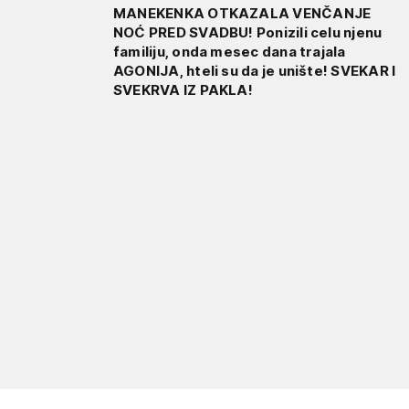
MANEKENKA OTKAZALA VENČANJE
NOĆ PRED SVADBU! Ponizili celu njenu
familiju, onda mesec dana trajala
AGONIJA, hteli su da je unište! SVEKAR I
SVEKRVA IZ PAKLA!