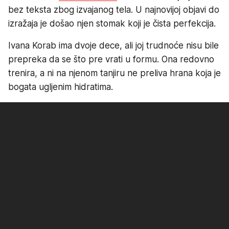
bez teksta zbog izvajanog tela. U najnovijoj objavi do
izražaja je došao njen stomak koji je čista perfekcija.
Ivana Korab ima dvoje dece, ali joj trudnoće nisu bile
prepreka da se što pre vrati u formu. Ona redovno
trenira, a ni na njenom tanjiru ne preliva hrana koja je
bogata ugljenim hidratima.