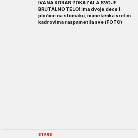
IVANA KORAB POKAZALA SVOJE
BRUTALNO TELO! Ima dvoje dece i
pločice na stomaku, manekenka vrelim
kadrovima raspametila sve (FOTO)
STARS