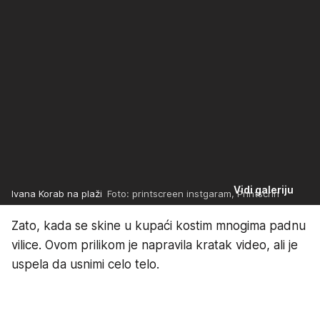
Vidi galeriju
Ivana Korab na plaži
Foto: printscreen instgaram, Printscrin
Zato, kada se skine u kupaći kostim mnogima padnu
vilice. Ovom prilikom je napravila kratak video, ali je
uspela da usnimi celo telo.