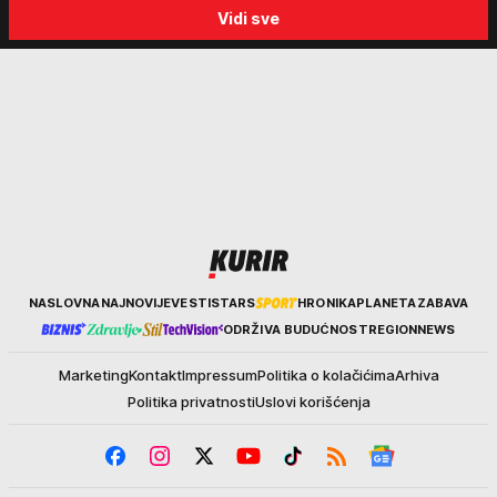
Vidi sve
za ozbiljne padavine su male"
resurse"
Kurir
NASLOVNA
NAJNOVIJE
VESTI
STARS
HRONIKA
PLANETA
ZABAVA
ODRŽIVA BUDUĆNOST
REGION
NEWS
Marketing
Kontakt
Impressum
Politika o kolačićima
Arhiva
Politika privatnosti
Uslovi korišćenja