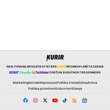
Kurir
NASLOVNA
NAJNOVIJE
VESTI
STARS
HRONIKA
PLANETA
ZABAVA
ODRŽIVA BUDUĆNOST
REGION
NEWS
Marketing
Kontakt
Impressum
Politika o kolačićima
Arhiva
Politika privatnosti
Uslovi korišćenja