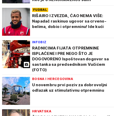
FUDBAL
RIŠAIRO I ZVEZDA, ĆAO NEMA VIŠE:
Napadač raskinuo ugovor sa crveno-
belima, dobio i otpremninu! Ide kući
INFOBIZ
RADNICIMA FIJATA OTPREMNINE
ISPLAĆENE I PRE NEGO ŠTO JE
DOGOVORENO Ispoštovan dogovor sa
sastanka sa predsednikom Vučićem
(FOTO)
BOSNA I HERCEGOVINA
U novembru prvi poziv za dobrovolјni
odlazak uz stimulativnu otpremninu
HRVATSKA