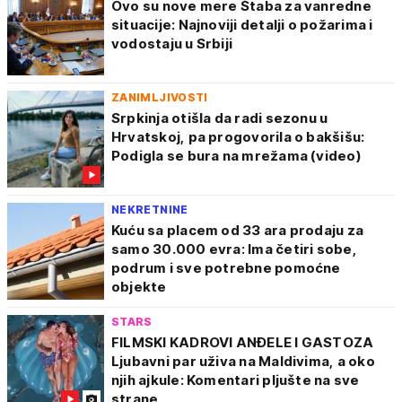
Ovo su nove mere Štaba za vanredne
situacije: Najnoviji detalji o požarima i
vodostaju u Srbiji
ZANIMLJIVOSTI
Srpkinja otišla da radi sezonu u
Hrvatskoj, pa progovorila o bakšišu:
Podigla se bura na mrežama (video)
NEKRETNINE
Kuću sa placem od 33 ara prodaju za
samo 30.000 evra: Ima četiri sobe,
podrum i sve potrebne pomoćne
objekte
STARS
FILMSKI KADROVI ANĐELE I GASTOZA
Ljubavni par uživa na Maldivima, a oko
njih ajkule: Komentari pljušte na sve
strane