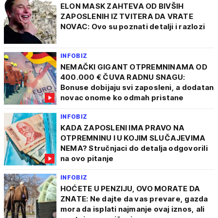
ELON MASK ZAHTEVA OD BIVŠIH
ZAPOSLENIH IZ TVITERA DA VRATE
NOVAC: Ovo su poznati detalji i razlozi
INFOBIZ
NEMAČKI GIGANT OTPREMNINAMA OD
400.000 € ČUVA RADNU SNAGU:
Bonuse dobijaju svi zaposleni, a dodatan
novac onome ko odmah pristane
INFOBIZ
KADA ZAPOSLENI IMA PRAVO NA
OTPREMNINU I U KOJIM SLUČAJEVIMA
NEMA? Stručnjaci do detalja odgovorili
na ovo pitanje
INFOBIZ
HOĆETE U PENZIJU, OVO MORATE DA
ZNATE: Ne dajte da vas prevare, gazda
mora da isplati najmanje ovaj iznos, ali