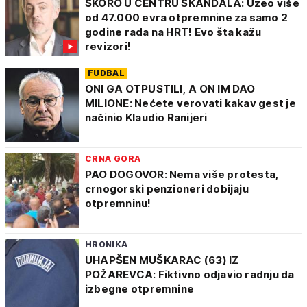
ŠKORO U CENTRU SKANDALA: Uzeo više
od 47.000 evra otpremnine za samo 2
godine rada na HRT! Evo šta kažu
revizori!
FUDBAL
ONI GA OTPUSTILI, A ON IM DAO
MILIONE: Nećete verovati kakav gest je
načinio Klaudio Ranijeri
CRNA GORA
PAO DOGOVOR: Nema više protesta,
crnogorski penzioneri dobijaju
otpremninu!
HRONIKA
UHAPŠEN MUŠKARAC (63) IZ
POŽAREVCA: Fiktivno odjavio radnju da
izbegne otpremnine