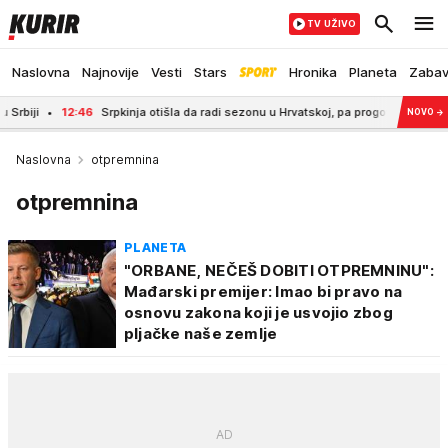
TV UŽIVO
Naslovna
Najnovije
Vesti
Stars
Hronika
Planeta
Zaba
12:46
Srpkinja otišla da radi sezonu u Hrvatskoj, pa progovorila o bakšišu: Po
NOVO
→
Naslovna
otpremnina
otpremnina
PLANETA
"ORBANE, NEČEŠ DOBITI OTPREMNINU":
Mađarski premijer: Imao bi pravo na
osnovu zakona koji je usvojio zbog
pljačke naše zemlje