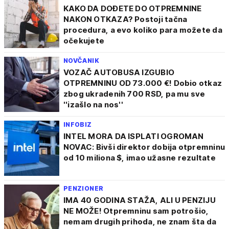
KAKO DA DOĐETE DO OTPREMNINE
NAKON OTKAZA? Postoji tačna
procedura, a evo koliko para možete da
očekujete
NOVČANIK
VOZAČ AUTOBUSA IZGUBIO
OTPREMNINU OD 73.000 €! Dobio otkaz
zbog ukradenih 700 RSD, pa mu sve
''izašlo na nos''
INFOBIZ
INTEL MORA DA ISPLATI OGROMAN
NOVAC: Bivši direktor dobija otpremninu
od 10 miliona $, imao užasne rezultate
PENZIONER
IMA 40 GODINA STAŽA, ALI U PENZIJU
NE MOŽE! Otpremninu sam potrošio,
nemam drugih prihoda, ne znam šta da