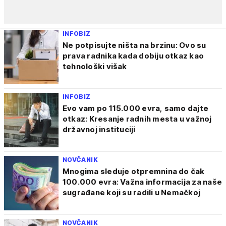
INFOBIZ
Ne potpisujte ništa na brzinu: Ovo su
prava radnika kada dobiju otkaz kao
tehnološki višak
INFOBIZ
Evo vam po 115.000 evra, samo dajte
otkaz: Kresanje radnih mesta u važnoj
državnoj instituciji
NOVČANIK
Mnogima sleduje otpremnina do čak
100.000 evra: Važna informacija za naše
sugrađane koji su radili u Nemačkoj
NOVČANIK