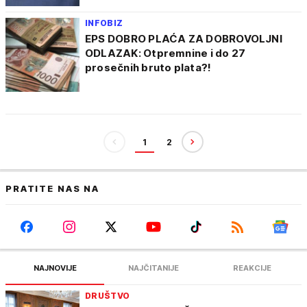
INFOBIZ
EPS DOBRO PLAĆA ZA DOBROVOLJNI
ODLAZAK: Otpremnine i do 27
prosečnih bruto plata?!
1
2
PRATITE NAS NA
NAJNOVIJE
NAJČITANIJE
REAKCIJE
DRUŠTVO