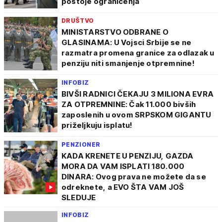
postoje ograničenja
DRUŠTVO
MINISTARSTVO ODBRANE O
GLASINAMA: U Vojsci Srbije se ne
razmatra promena granice za odlazak u
penziju niti smanjenje otpremnine!
INFOBIZ
BIVŠI RADNICI ČEKAJU 3 MILIONA EVRA
ZA OTPREMNINE: Čak 11.000 bivših
zaposlenih u ovom SRPSKOM GIGANTU
priželjkuju isplatu!
PENZIONER
KADA KRENETE U PENZIJU, GAZDA
MORA DA VAM ISPLATI 180.000
DINARA: Ovog prava ne možete da se
odreknete, a EVO ŠTA VAM JOŠ
SLEDUJE
INFOBIZ