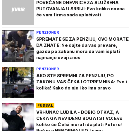
POVEĆANE DNEVNICE ZA SLUŽBENA
PUTOVANJA U SRBIJI: Evo koliko novca
će vam firma sada uplaćivati
PENZIONER
SPREMATE SE ZA PENZIJU, OVO MORATE
DA ZNATE: Ne dajte da vas prevare,
gazda po zakonu mora da vam isplati
najmanje ovaj iznos
PENZIONER
AKO STE SPREMNI ZA PENZIJU, PO
ZAKONU VAS ČEKA I OTPREMNINA: Evo i
kolika! Kako do nje i ko ima pravo
FUDBAL
VRHUNAC LUDILA - DOBIO OTKAZ, A
ČEKA GA NEVIĐENO BOGATSTVO: Evo
koliko će Čelsi morati da plati Poteru!
Reč je o NENORMALNOJ sumi