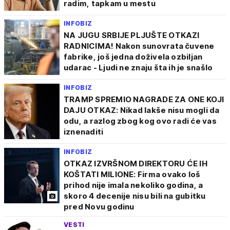
radim, tapkam u mestu
INFOBIZ
NA JUGU SRBIJE PLJUŠTE OTKAZI
RADNICIMA! Nakon sunovrata čuvene
fabrike, još jedna doživela ozbiljan
udarac - Ljudi ne znaju šta ih je snašlo
INFOBIZ
TRAMP SPREMIO NAGRADE ZA ONE KOJI
DAJU OTKAZ: Nikad lakše nisu mogli da
odu, a razlog zbog kog ovo radi će vas
iznenaditi
INFOBIZ
OTKAZ IZVRŠNOM DIREKTORU ĆE IH
KOŠTATI MILIONE: Firma ovako loš
prihod nije imala nekoliko godina, a
skoro 4 decenije nisu bili na gubitku
pred Novu godinu
VESTI