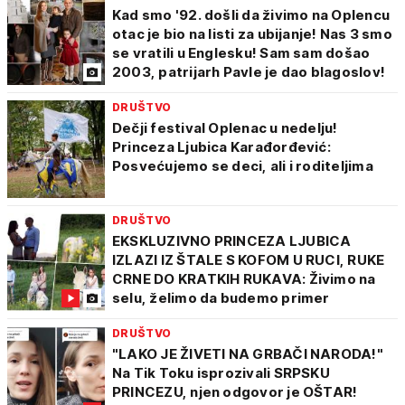
Kad smo '92. došli da živimo na Oplencu
otac je bio na listi za ubijanje! Nas 3 smo
se vratili u Englesku! Sam sam došao
2003, patrijarh Pavle je dao blagoslov!
DRUŠTVO
Dečji festival Oplenac u nedelju!
Princeza Ljubica Karađorđević:
Posvećujemo se deci, ali i roditeljima
DRUŠTVO
EKSKLUZIVNO PRINCEZA LJUBICA
IZLAZI IZ ŠTALE S KOFOM U RUCI, RUKE
CRNE DO KRATKIH RUKAVA: Živimo na
selu, želimo da budemo primer
DRUŠTVO
"LAKO JE ŽIVETI NA GRBAČI NARODA!"
Na Tik Toku isprozivali SRPSKU
PRINCEZU, njen odgovor je OŠTAR!