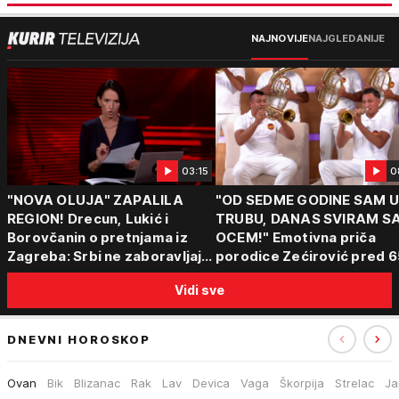
NAJNOVIJE
NAJGLEDANIJE
03:15
0
"NOVA OLUJA" ZAPALILA
"OD SEDME GODINE SAM 
REGION! Drecun, Lukić i
TRUBU, DANAS SVIRAM S
Borovčanin o pretnjama iz
OCEM!" Emotivna priča
Zagreba: Srbi ne zaboravljaju
porodice Zećirović pred 6
progon
Sabor trubača u Guči
Vidi sve
DNEVNI HOROSKOP
Ovan
Bik
Blizanac
Rak
Lav
Devica
Vaga
Škorpija
Strelac
Ja