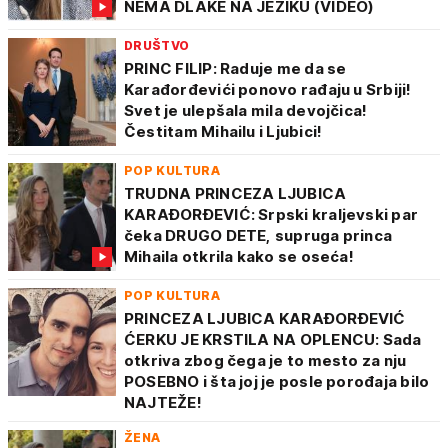
NEMA DLAKE NA JEZIKU (VIDEO)
DRUŠTVO
PRINC FILIP: Raduje me da se
Karađorđevići ponovo rađaju u Srbiji!
Svet je ulepšala mila devojčica!
Čestitam Mihailu i Ljubici!
POP KULTURA
TRUDNA PRINCEZA LJUBICA
KARAĐORĐEVIĆ: Srpski kraljevski par
čeka DRUGO DETE, supruga princa
Mihaila otkrila kako se oseća!
POP KULTURA
PRINCEZA LJUBICA KARAĐORĐEVIĆ
ĆERKU JE KRSTILA NA OPLENCU: Sada
otkriva zbog čega je to mesto za nju
POSEBNO i šta joj je posle porođaja bilo
NAJTEŽE!
ŽENA