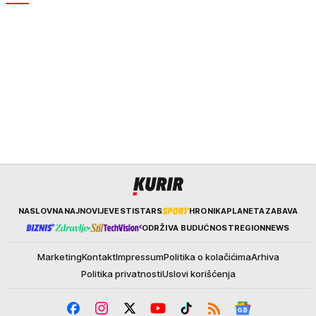
Kurir
NASLOVNA
NAJNOVIJE
VESTI
STARS
HRONIKA
PLANETA
ZABAVA
ODRŽIVA BUDUĆNOST
REGION
NEWS
Marketing
Kontakt
Impressum
Politika o kolačićima
Arhiva
Politika privatnosti
Uslovi korišćenja