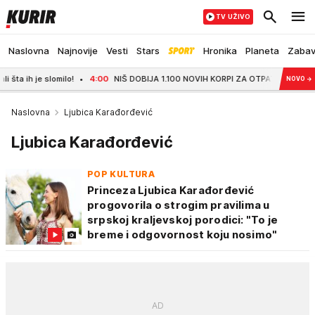
TV UŽIVO
Naslovna
Najnovije
Vesti
Stars
Hronika
Planeta
Zaba
ih je slomilo!
4:00
NIŠ DOBIJA 1.100 NOVIH KORPI ZA OTPATKE: Do jeseni sti
NOVO
→
Naslovna
Ljubica Karađorđević
Ljubica Karađorđević
POP KULTURA
Princeza Ljubica Karađorđević
progovorila o strogim pravilima u
srpskoj kraljevskoj porodici: "To je
breme i odgovornost koju nosimo"