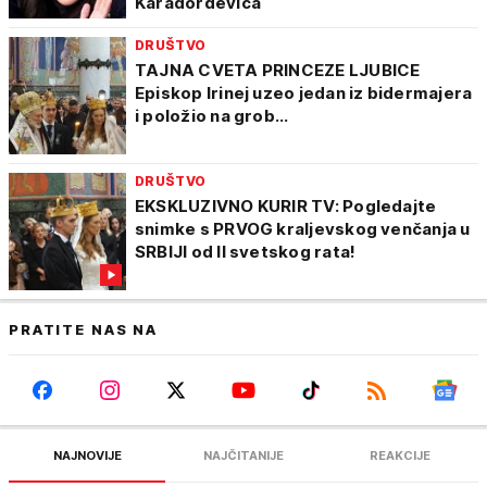
Karađorđevića
DRUŠTVO
TAJNA CVETA PRINCEZE LJUBICE
Episkop Irinej uzeo jedan iz bidermajera
i položio na grob...
DRUŠTVO
EKSKLUZIVNO KURIR TV: Pogledajte
snimke s PRVOG kraljevskog venčanja u
SRBIJI od II svetskog rata!
PRATITE NAS NA
NAJNOVIJE
NAJČITANIJE
REAKCIJE