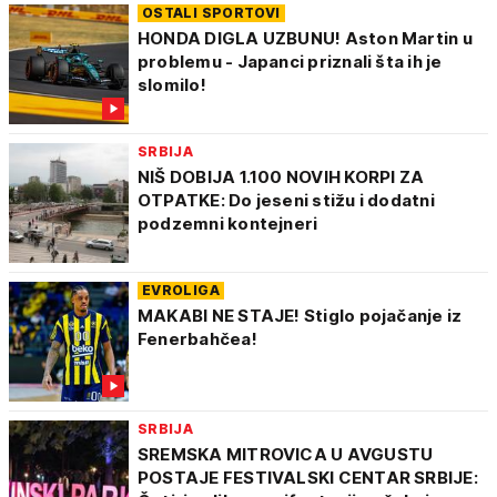
OSTALI SPORTOVI
HONDA DIGLA UZBUNU! Aston Martin u
problemu - Japanci priznali šta ih je
slomilo!
SRBIJA
NIŠ DOBIJA 1.100 NOVIH KORPI ZA
OTPATKE: Do jeseni stižu i dodatni
podzemni kontejneri
EVROLIGA
MAKABI NE STAJE! Stiglo pojačanje iz
Fenerbahčea!
SRBIJA
SREMSKA MITROVICA U AVGUSTU
POSTAJE FESTIVALSKI CENTAR SRBIJE: