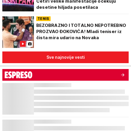
Četiri velike manifestacije očekuju
desetine hiljada posetilaca
TENIS
BEZOBRAZNO I TOTALNO NEPOTREBNO
PROZVAO ĐOKOVIĆA! Mladi teniser iz
čista mira udario na Novaka
Sve najnovije vesti