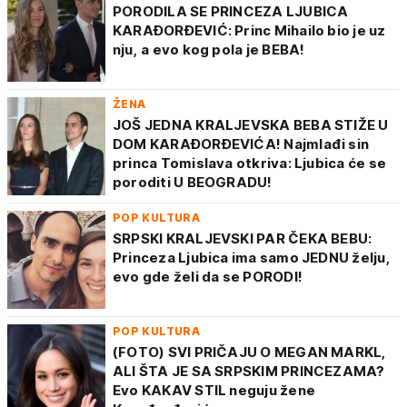
PORODILA SE PRINCEZA LJUBICA
KARAĐORĐEVIĆ: Princ Mihailo bio je uz
nju, a evo kog pola je BEBA!
ŽENA
JOŠ JEDNA KRALJEVSKA BEBA STIŽE U
DOM KARAĐORĐEVIĆA! Najmlađi sin
princa Tomislava otkriva: Ljubica će se
poroditi U BEOGRADU!
POP KULTURA
SRPSKI KRALJEVSKI PAR ČEKA BEBU:
Princeza Ljubica ima samo JEDNU želju,
evo gde želi da se PORODI!
POP KULTURA
(FOTO) SVI PRIČAJU O MEGAN MARKL,
ALI ŠTA JE SA SRPSKIM PRINCEZAMA?
Evo KAKAV STIL neguju žene