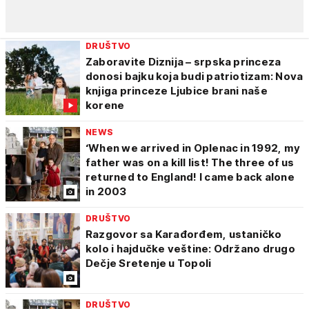
DRUŠTVO
Zaboravite Diznija – srpska princeza
donosi bajku koja budi patriotizam: Nova
knjiga princeze Ljubice brani naše
korene
NEWS
‘When we arrived in Oplenac in 1992, my
father was on a kill list! The three of us
returned to England! I came back alone
in 2003
DRUŠTVO
Razgovor sa Karađorđem, ustaničko
kolo i hajdučke veštine: Održano drugo
Dečje Sretenje u Topoli
DRUŠTVO