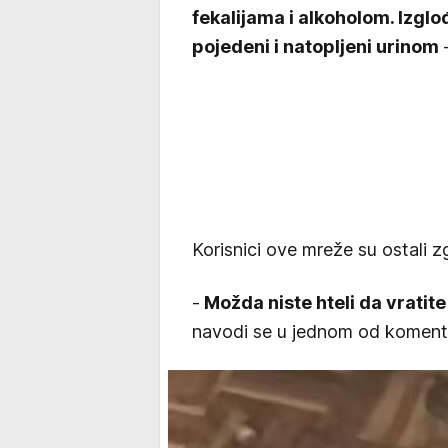
fekalijama i alkoholom. Izglo
pojedeni i natopljeni urinom
Korisnici ove mreže su ostali z
-
Možda niste hteli da vratit
navodi se u jednom od koment