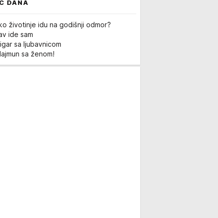
C DANA
ko životinje idu na godišnji odmor?
Lav ide sam
igar sa ljubavnicom
Majmun sa ženom!