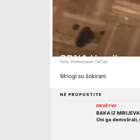
Foto: Printscreen TikTok
Mnogi su šokirani.
NE PROPUSTITE
DRUŠTVO
BAKA IZ MIRIJEV
Oni ga demolirali,