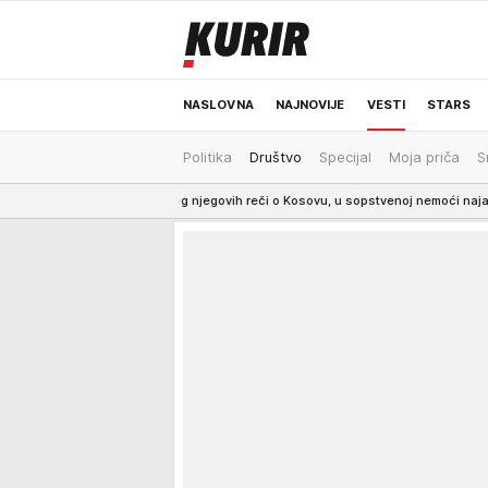
NASLOVNA
NAJNOVIJE
VESTI
STARS
Politika
Društvo
Specijal
Moja priča
S
ODRŽIVA BUDUĆNOST
REGION
NEWS
i su zbog njegovih reči o Kosovu, u sopstvenoj nemoći najavljuju ODGOVOR