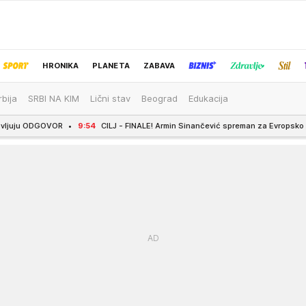
HRONIKA
PLANETA
ZABAVA
rbija
SRBI NA KIM
Lični stav
Beograd
Edukacija
IZBOR UREDNIKA
9:54
CILJ - FINALE! Armin Sinančević spreman za Evropsko prvenstvo
9:4