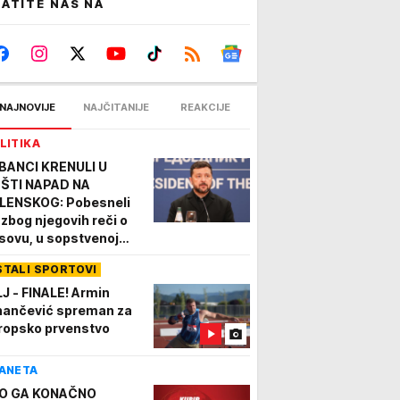
ATITE NAS NA
NAJNOVIJE
NAJČITANIJE
REAKCIJE
LITIKA
BANCI KRENULI U
ŠTI NAPAD NA
LENSKOG: Pobesneli
 zbog njegovih reči o
sovu, u sopstvenoj
moći najavljuju
STALI SPORTOVI
DGOVOR
LJ - FINALE! Armin
nančević spreman za
ropsko prvenstvo
ANETA
O GA KONAČNO