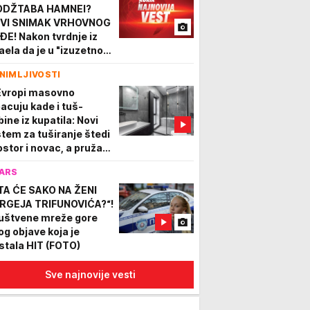
DŽTABA HAMNEI?
VI SNIMAK VRHOVNOG
ĐE! Nakon tvrdnje iz
raela da je u "izuzetno
škom stanju" Iran
NIMLJIVOSTI
javio ovaj klip (VIDEO)
Evropi masovno
bacuju kade i tuš-
bine iz kupatila: Novi
stem za tuširanje štedi
ostor i novac, a pruža
a iskustvo
ARS
TA ĆE SAKO NA ŽENI
RGEJA TRIFUNOVIĆA?“!
uštvene mreže gore
og objave koja je
stala HIT (FOTO)
Sve najnovije vesti