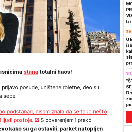
MO
PR
VO
Iz
te
ZA
ob
U 
iz
ka
si
pr
sp
vlasnicima
stana
totalni haos!
ST
"Š
 prljavo posuđe, uništene roletne, deo su
SE
Dr
a sebe.
zb
po
o podstanari, nisam znala da se tako nešto
ljudi postoje.
S poverenjem i preko
Evo kako su ga ostavili, parket natopljen