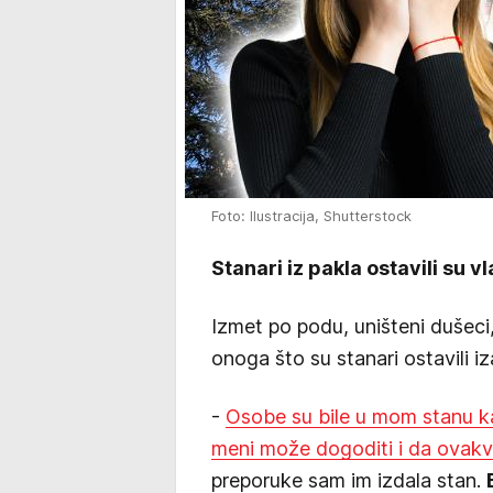
Foto: Ilustracija, Shutterstock
Stanari iz pakla ostavili su 
Izmet po podu, uništeni dušeci,
onoga što su stanari ostavili iz
-
Osobe su bile u mom stanu ka
meni može dogoditi i da ovakvi 
preporuke sam im izdala stan.