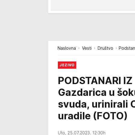
Naslovna
Vesti
Društvo
Podstana
JEZIVO
PODSTANARI IZ 
Gazdarica u šoku
svuda, urinirali 
uradile (FOTO)
Uto, 25.07.2023. 12:30h