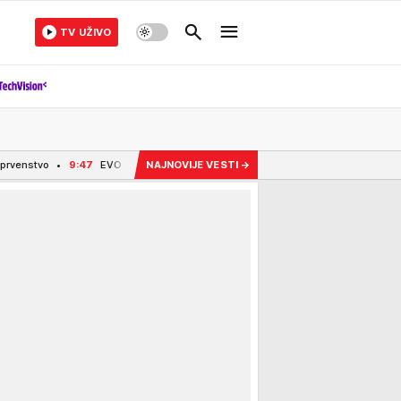
TV UŽIVO
7
EVO GA KONAČNO MODŽTABA HAMNEI? PRVI SNIMAK VRHOVNOG VOĐE! Nakon tvrdnje
NAJNOVIJE VESTI
→