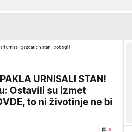
ri urnisali gazdaricin stan i pobegli!
PAKLA URNISALI STAN!
: Ostavili su izmet
OVDE, to ni životinje ne bi
5