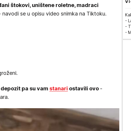
VI
đani štokovi, uništene roletne, madraci
- navodi se u opisu video snimka na Tiktoku.
Ka
- 
- T
- 
groženi.
e depozit pa su vam
stanari
ostavili ovo
-
ara.