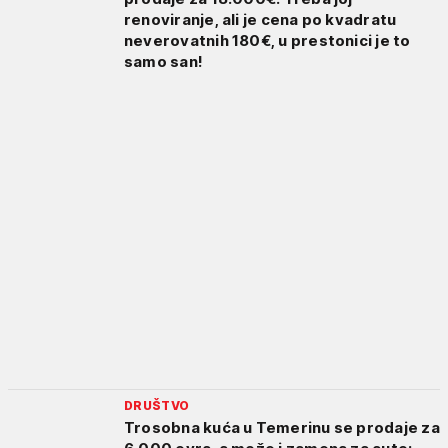
renoviranje, ali je cena po kvadratu
neverovatnih 180€, u prestonici je to
samo san!
DRUŠTVO
Trosobna kuća u Temerinu se prodaje za