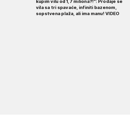
kupim vilu od 1,7 miliona?!": Prodaje se
vila sa tri spavaće, infiniti bazenom,
sopstvena plaža, ali ima manu! VIDEO