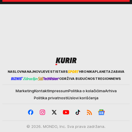
Kurir
NASLOVNA
NAJNOVIJE
VESTI
STARS
HRONIKA
PLANETA
ZABAVA
ODRŽIVA BUDUĆNOST
REGION
NEWS
Marketing
Kontakt
Impressum
Politika o kolačićima
Arhiva
Politika privatnosti
Uslovi korišćenja
© 2026. MONDO, Inc. Sva prava zadržana.