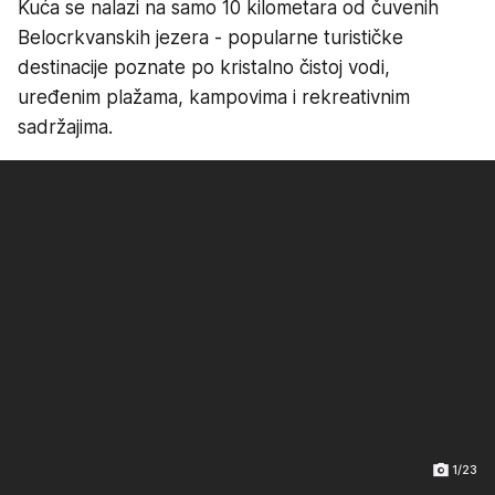
Kuća se nalazi na samo 10 kilometara od čuvenih
Belocrkvanskih jezera - popularne turističke
destinacije poznate po kristalno čistoj vodi,
uređenim plažama, kampovima i rekreativnim
sadržajima.
1/23