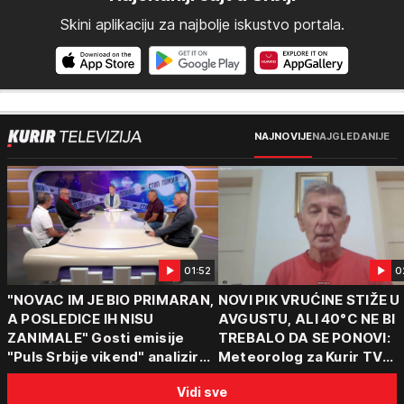
Skini aplikaciju za najbolje iskustvo portala.
NAJNOVIJE
NAJGLEDANIJE
01:52
0
"NOVAC IM JE BIO PRIMARAN,
NOVI PIK VRUĆINE STIŽE U
A POSLEDICE IH NISU
AVGUSTU, ALI 40°C NE BI
ZANIMALE" Gosti emisije
TREBALO DA SE PONOVI:
"Puls Srbije vikend" analizirali
Meteorolog za Kurir TV
slučajeve koji su potresli
objasnio šta nas čeka: "Š
Vidi sve
Srbiju: Zločin se ne isplati
za ozbiljne padavine su ma