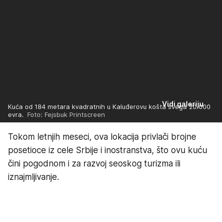
Vidi galeriju
Kuća od 184 metara kvadratnih u Kaluđerovu košta svega 20.000
evra.
Foto: Fejsbuk Printscreen
Tokom letnjih meseci, ova lokacija privlači brojne
posetioce iz cele Srbije i inostranstva, što ovu kuću
čini pogodnom i za razvoj seoskog turizma ili
iznajmljivanje.