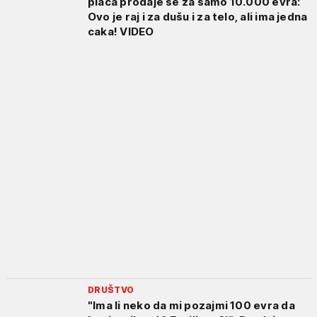
placa prodaje se za samo 10.000 evra:
Ovo je raj i za dušu i za telo, ali ima jedna
caka! VIDEO
DRUŠTVO
"Ima li neko da mi pozajmi 100 evra da