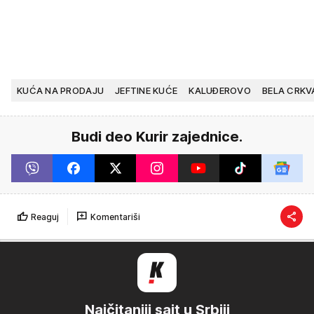
KUĆA NA PRODAJU
JEFTINE KUĆE
KALUĐEROVO
BELA CRKV
Budi deo Kurir zajednice.
Reaguj
Komentariši
Najčitaniji sajt u Srbiji