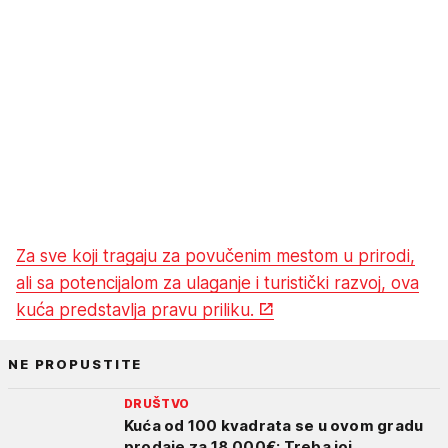
Za sve koji tragaju za povučenim mestom u prirodi,
ali sa potencijalom za ulaganje i turistički razvoj, ova
kuća predstavlja pravu priliku.
NE PROPUSTITE
DRUŠTVO
Kuća od 100 kvadrata se u ovom gradu
prodaje za 18.000€: Treba joj