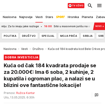
TV UŽIVO
Naslovna
Najnovije
Vesti
Stars
Hronika
Planeta
Zaba
to imaju jake razloge
16:00
Srbi u masovnom jurišu na ove dve lokacije! Sad 
NOVO
→
POLITIKA
DRUŠTVO
SPECIJAL
MOJA PRIČA
SRBIJA
SRBI
Naslovna
Vesti
Društvo
Kuća od 184 kvadrata kod Bele Crkve pr
DOBRA INVESTICIJA
Kuća od čak 184 kvadrata prodaje se
za 20.000€: Ima 6 soba, 2 kuhinje, 2
kupatila i ogroman plac, a nalazi se u
blizini ove fantastične lokacije!
Prenosi:
Ružica Kantar
Uto, 13.05.2025. 6:30h