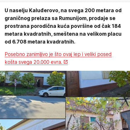
U naselju Kaluđerovo, na svega 200 metara od
graničnog prelaza sa Rumunijom, prodaje se
prostrana porodična kuća površine od čak 184
metara kvadratnih, smeštena na velikom placu
od 6.708 metara kvadratnih.
Posebno zanimljivo je što ovaj lep i veliki posed
košta svega 20.000 evra.