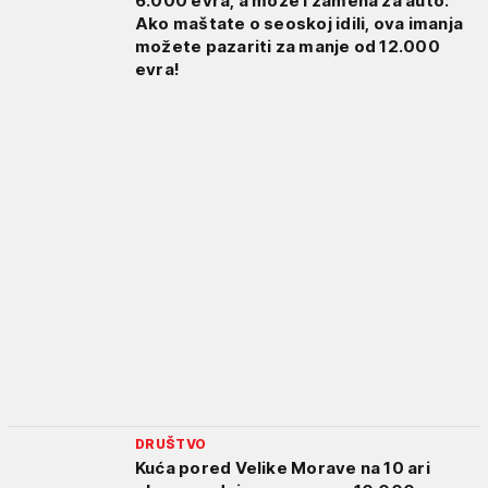
6.000 evra, a može i zamena za auto:
Ako maštate o seoskoj idili, ova imanja
možete pazariti za manje od 12.000
evra!
DRUŠTVO
Kuća pored Velike Morave na 10 ari