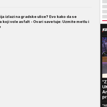
ja izlazi na gradske ulice? Evo kako da se
a koji vole asfalt - Ovari savetuje: Uzmite metlu i
e
"
U
An
pr
m
"N