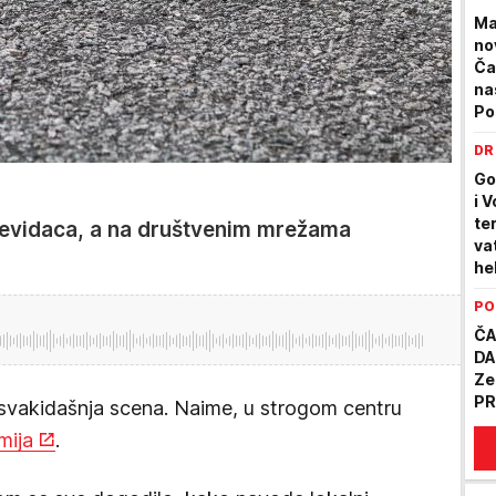
Ma
no
Ča
na
Po
ce
DR
Go
i 
te
očevidaca, a na društvenim mrežama
va
he
bo
PO
ČA
DA
Ze
PR
svakidašnja scena. Naime, u strogom centru
mija
.