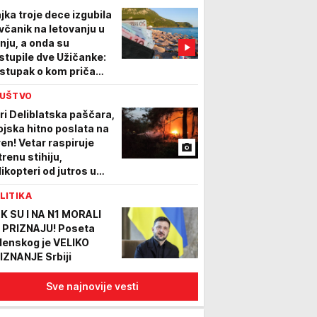
jka troje dece izgubila
včanik na letovanju u
nju, a onda su
stupile dve Užičanke:
stupak o kom priča
o region
UŠTVO
ri Deliblatska paščara,
Vojska hitno poslata na
ren! Vetar raspiruje
trenu stihiju,
likopteri od jutros u
rbi sa požarom!
LITIKA
K SU I NA N1 MORALI
 PRIZNAJU! Poseta
lenskog je VELIKO
IZNANJE Srbiji
Sve najnovije vesti