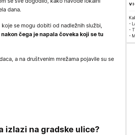
kom se sve dogodilo, kako navode lokalni
VI
ela dana.
Ka
- 
koje se mogu dobiti od nadležnih službi,
- T
, nakon čega je napala čoveka koji se tu
- 
vidaca, a na društvenim mrežama pojavile su se
a izlazi na gradske ulice?