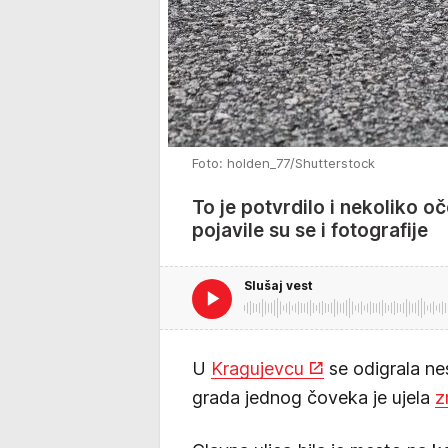
Foto: holden_77/Shutterstock
To je potvrdilo i nekoliko 
pojavile su se i fotografije
Slušaj vest
U
Kragujevcu
se odigrala ne
grada jednog čoveka je ujela
z