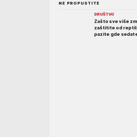
NE PROPUSTITE
DRUŠTVO
Zašto sve više zmi
zaštitite od reptil
pazite gde sedat