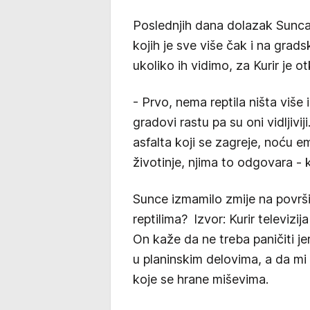
Poslednjih dana dolazak Sunca i
kojih je sve više čak i na grads
ukoliko ih vidimo, za Kurir je ot
- Prvo, nema reptila ništa više 
gradovi rastu pa su oni vidljiv
asfalta koji se zagreje, noću e
životinje, njima to odgovara - 
Sunce izmamilo zmije na površ
reptilima? Izvor: Kurir televizija
On kaže da ne treba paničiti je
u planinskim delovima, a da m
koje se hrane miševima.