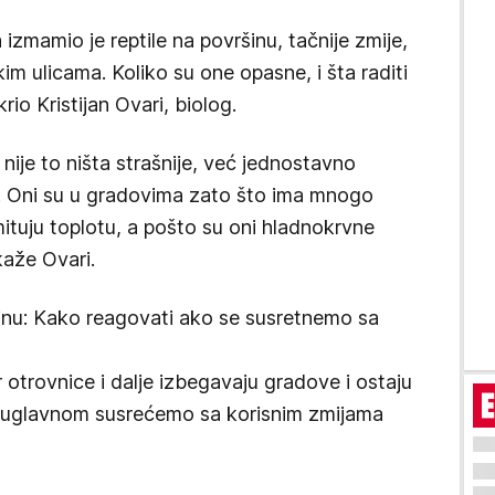
zmamio je reptile na površinu, tačnije zmije,
kim ulicama. Koliko su one opasne, i šta raditi
krio Kristijan Ovari, biolog.
i nije to ništa strašnije, već jednostavno
iji. Oni su u gradovima zato što ima mnogo
mituju toplotu, a pošto su oni hladnokrvne
kaže Ovari.
inu: Kako reagovati ako se susretnemo sa
r otrovnice i dalje izbegavaju gradove i ostaju
i uglavnom susrećemo sa korisnim zmijama