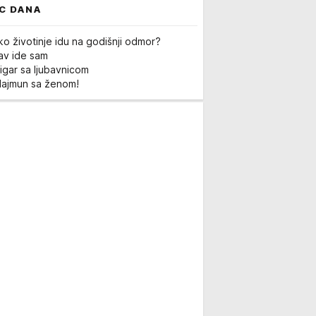
C DANA
ko životinje idu na godišnji odmor?
Lav ide sam
igar sa ljubavnicom
Majmun sa ženom!