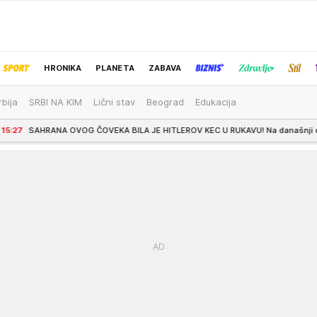
HRONIKA
PLANETA
ZABAVA
rbija
SRBI NA KIM
Lični stav
Beograd
Edukacija
IZBOR UREDNIKA
OG ČOVEKA BILA JE HITLEROV KEC U RUKAVU! Na današnji dan pokopan je VELIKI 