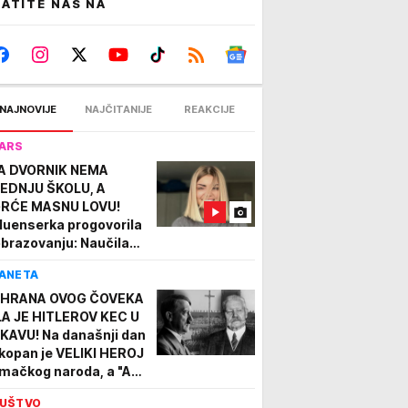
ATITE NAS NA
NAJNOVIJE
NAJČITANIJE
REAKCIJE
ARS
A DVORNIK NEMA
EDNJU ŠKOLU, A
RĆE MASNU LOVU!
fluenserka progovorila
obrazovanju: Naučila
m puno o životu...
ANETA
HRANA OVOG ČOVEKA
LA JE HITLEROV KEC U
KAVU! Na današnji dan
kopan je VELIKI HEROJ
mačkog naroda, a "Adi"
 savršeno iskoristio
UŠTVO
enutak! (VIDEO)