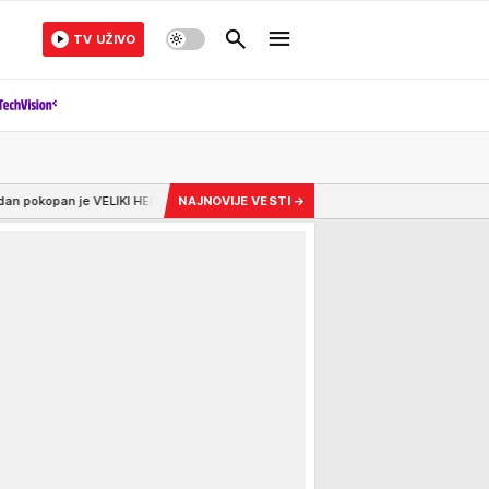
TV UŽIVO
HEROJ nemačkog naroda, a "Adi" je savršeno iskoristio trenutak! (VIDEO)
NAJNOVIJE VESTI
→