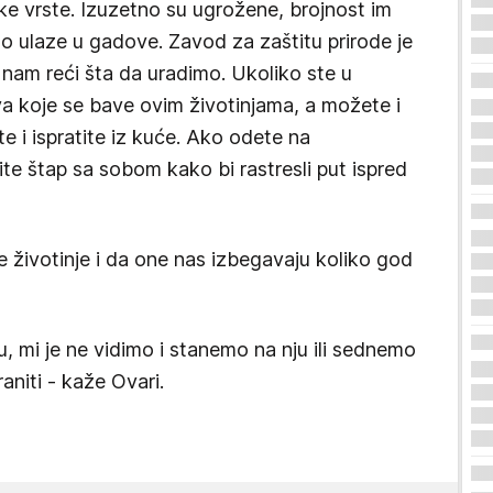
ske vrste. Izuzetno su ugrožene, brojnost im
ato ulaze u gadove. Zavod za zaštitu prirode je
nam reći šta da uradimo. Ukoliko ste u
a koje se bave ovim životinjama, a možete i
 i ispratite iz kuće. Ako odete na
ite štap sa sobom kako bi rastresli put ispred
e životinje i da one nas izbegavaju koliko god
, mi je ne vidimo i stanemo na nju ili sednemo
aniti - kaže Ovari.