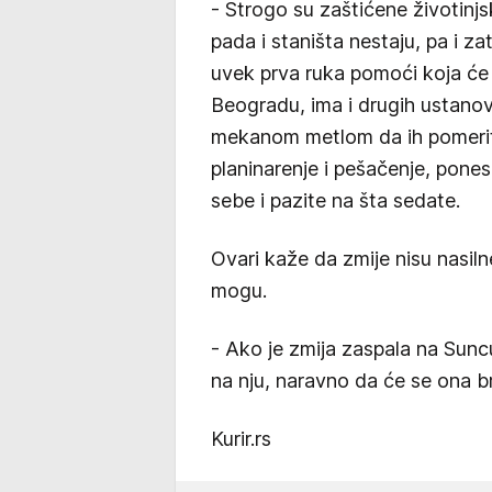
- Strogo su zaštićene životinj
pada i staništa nestaju, pa i z
uvek prva ruka pomoći koja će 
Beogradu, ima i drugih ustanov
mekanom metlom da ih pomerite
planinarenje i pešačenje, pones
sebe i pazite na šta sedate.
Ovari kaže da zmije nisu nasiln
mogu.
- Ako je zmija zaspala na Suncu
na nju, naravno da će se ona br
Kurir.rs