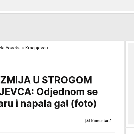
jela čoveka u Kragujevcu
 ZMIJA U STROGOM
EVCA: Odjednom se
aru i napala ga! (foto)
Komentariši