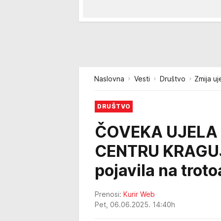
Naslovna
Vesti
Društvo
Zmija u
DRUŠTVO
ČOVEKA UJELA
CENTRU KRAGUJ
pojavila na troto
Prenosi:
Kurir Web
Pet, 06.06.2025. 14:40h