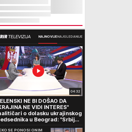
NAJNOVIJE
NAJGLEDANIJE
04:32
ZELENSKI NE BI DOŠAO DA
KRAJINA NE VIDI INTERES"
alitičari o dolasku ukrajinskog
edsednika u Beograd: "Srbija
ože da razgovara sa svima"
EKO SE PONOSI ONIM