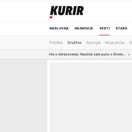
NASLOVNA
NAJNOVIJE
VESTI
STARS
Politika
Društvo
Specijal
Moja priča
S
ODRŽIVA BUDUĆNOST
REGION
NEWS
progovorila o obrazovanju: Naučila sam puno o životu...
15:27
SAHRANA OV