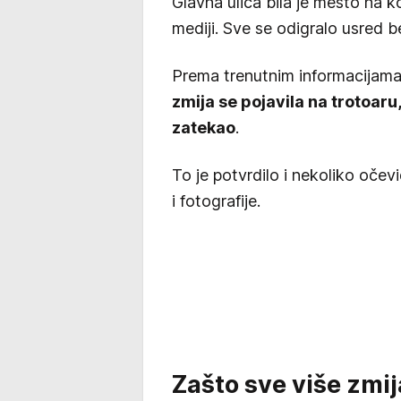
Glavna ulica bila je mesto na 
mediji. Sve se odigralo usred b
Prema trenutnim informacijama 
zmija se pojavila na trotoaru
zatekao
.
To je potvrdilo i nekoliko oče
i fotografije.
Zašto sve više zmij