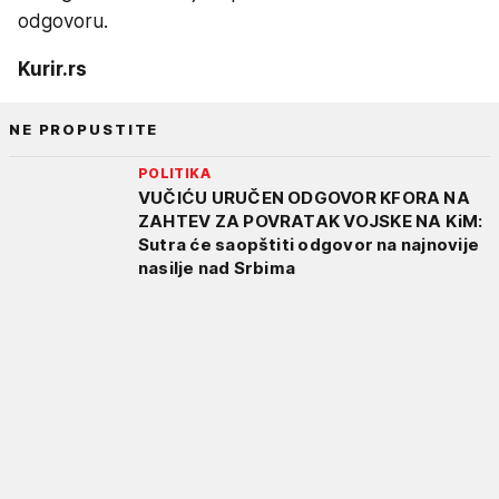
odgovoru.
Kurir.rs
NE PROPUSTITE
POLITIKA
VUČIĆU URUČEN ODGOVOR KFORA NA
ZAHTEV ZA POVRATAK VOJSKE NA KiM:
Sutra će saopštiti odgovor na najnovije
nasilje nad Srbima