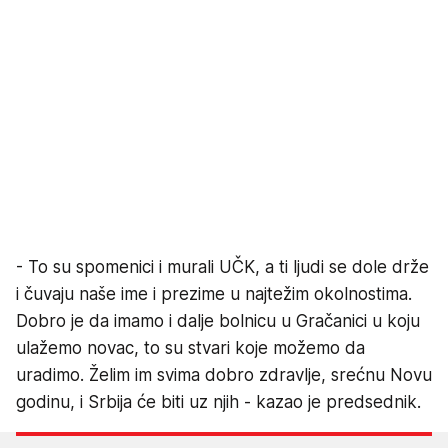
- To su spomenici i murali UČK, a ti ljudi se dole drže
i čuvaju naše ime i prezime u najtežim okolnostima.
Dobro je da imamo i dalje bolnicu u Gračanici u koju
ulažemo novac, to su stvari koje možemo da
uradimo. Želim im svima dobro zdravlje, srećnu Novu
godinu, i Srbija će biti uz njih - kazao je predsednik.