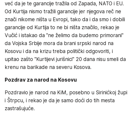
već da je te garancije tražila od Zapada, NATO i EU.
Od Kurtija nismo tražili garancije jer njegova reč ne
znači nikome ništa u Evropi, tako da i da smo i dobili
garancije od Kurtija to ne bi ništa značilo, rekao je
Vučić i istakao da "ne želimo da budemo primorani"
da Vojska Srbije mora da brani srpski narod na
Kosovu i da na krizu treba politički odgovoriti, i
upitao zašto "Kurtijevi jurišnici" 20 dana nisu smeli da
krenu na barikade na severu Kosova.
Pozdrav za narod na Kosovu
Pozdravio je narod na KiM, posebno u Sirinićkoj župi
i Štrpcu, i rekao je da je samo doći do tih mesta
zastrašujuće.