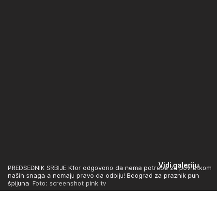
Vidi galeriju
PREDSEDNIK SRBIJE Kfor odgovorio da nema potrebe za povratkom
naših snaga a nemaju pravo da odbiju! Beograd za praznik pun
špijuna
Foto: screenshot pink tv