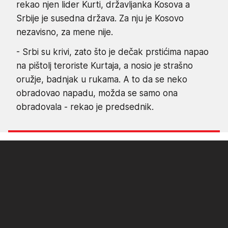
rekao njen lider Kurti, državljanka Kosova a
Srbije je susedna država. Za nju je Kosovo
nezavisno, za mene nije.
- Srbi su krivi, zato što je dečak prstićima napao
na pištolj teroriste Kurtaja, a nosio je strašno
oružje, badnjak u rukama. A to da se neko
obradovao napadu, možda se samo ona
obradovala - rekao je predsednik.