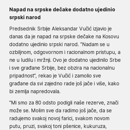
Napad na srpske dečake dodatno ujedinio
srpski narod
Predsednik Srbije Aleksandar Vučić izjavio je
danas da je napad na srpske dečake na Kosovu
dodatno ujedinio srpski narod. "Nadam se u
ozbiljnom, odgovornom i racionalnom pristupu, a
ne u ludilu i mržnji. Ovo je dodatno ujedinilo Srbe
i sve građane Srbije, bez obzira na nacionalnu
pripadnost“, rekao je Vučić i zamolio sve
građane da svi zajedno rade još jače i više, kako
bi zemlja napredovala.
"Mi smo za 80 odsto podigli naše rezerve, znači
može se. Molim sve da radimo još jače, da se
radujemo svakoj novoj farici, svakom novom
putu, pruzi, svakoj toni pšenice, kukuruza,