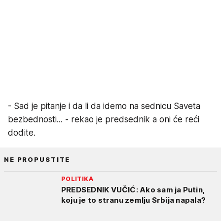
- Sad je pitanje i da li da idemo na sednicu Saveta
bezbednosti... - rekao je predsednik a oni će reći
dođite.
NE PROPUSTITE
POLITIKA
PREDSEDNIK VUČIĆ: Ako sam ja Putin,
koju je to stranu zemlju Srbija napala?