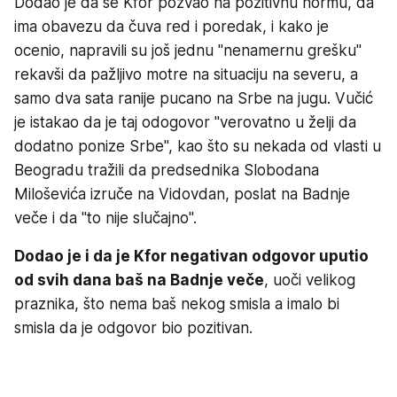
Dodao je da se Kfor pozvao na pozitivnu normu, da
ima obavezu da čuva red i poredak, i kako je
ocenio, napravili su još jednu "nenamernu grešku"
rekavši da pažljivo motre na situaciju na severu, a
samo dva sata ranije pucano na Srbe na jugu. Vučić
je istakao da je taj odogovor "verovatno u želji da
dodatno ponize Srbe", kao što su nekada od vlasti u
Beogradu tražili da predsednika Slobodana
Miloševića izruče na Vidovdan, poslat na Badnje
veče i da "to nije slučajno".
Dodao je i da je Kfor negativan odgovor uputio
od svih dana baš na Badnje veče
, uoči velikog
praznika, što nema baš nekog smisla a imalo bi
smisla da je odgovor bio pozitivan.