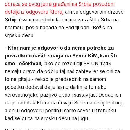
obraća se ovog jutra građanima Srbije povodom
detalja iz odgovora Kfora,
ali i sa odgovorom države
Srbije i svim narednim koracima za zaštitu Srba na
Kosmetu posle napada na Badnji dan i Božić na
srpsku decu.
-
Kfor nam je odgovorio da nema potrebe za
povratkom naših snaga na Sever KiM, kao što
smo i očekival
i, iako po rezoluciji SB UN 1244
nemaju pravo da odbiju taj naš zahtev jer se oni za
to ne pitaju - rekao je predsednik na samom
početku dodavši da je jasno da im je to neko
verovatno jako pažljivo pisao i sastavljao. Dodao je i
da je zadatak Kfora da čuvaju Srbe na celoj teritoriji,
a oni u odgovoru pominju samo sever u trenutku
kad se puca na srpsku decu na jugu.