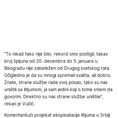
"To nikad tako nije bilo, rekord smo postigli, takav
broj špijuna od 20. decembra do 5. januara u
Beogradu nije zabeležen od Drugog svetskog rata.
Očigledno je da su mnogi spremali svašta, ali dobro.
Znate, strane službe rade svoj posao, tako su nas
uništili sa litijumom, ja sam jedini koji o tome smem da
govorim. Direktno su nas strane službe uništile",
rekao je Vučić.
Komentarišući projekat eksploatacije litijuma u Srbiji