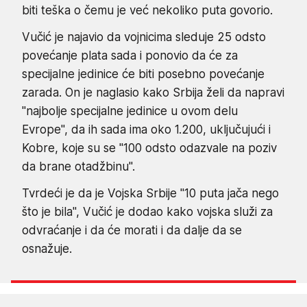
biti teška o čemu je već nekoliko puta govorio.
Vučić je najavio da vojnicima sleduje 25 odsto
povećanje plata sada i ponovio da će za
specijalne jedinice će biti posebno povećanje
zarada. On je naglasio kako Srbija želi da napravi
"najbolje specijalne jedinice u ovom delu
Evrope", da ih sada ima oko 1.200, uključujući i
Kobre, koje su se "100 odsto odazvale na poziv
da brane otadžbinu".
Tvrdeći je da je Vojska Srbije "10 puta jača nego
što je bila", Vučić je dodao kako vojska služi za
odvraćanje i da će morati i da dalje da se
osnažuje.