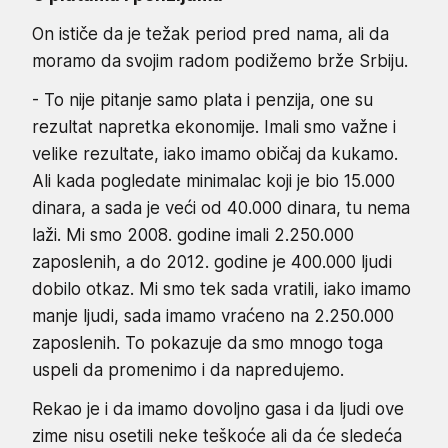
On ističe da je težak period pred nama, ali da
moramo da svojim radom podižemo brže Srbiju.
- To nije pitanje samo plata i penzija, one su
rezultat napretka ekonomije. Imali smo važne i
velike rezultate, iako imamo običaj da kukamo.
Ali kada pogledate minimalac koji je bio 15.000
dinara, a sada je veći od 40.000 dinara, tu nema
laži. Mi smo 2008. godine imali 2.250.000
zaposlenih, a do 2012. godine je 400.000 ljudi
dobilo otkaz. Mi smo tek sada vratili, iako imamo
manje ljudi, sada imamo vraćeno na 2.250.000
zaposlenih. To pokazuje da smo mnogo toga
uspeli da promenimo i da napredujemo.
Rekao je i da imamo dovoljno gasa i da ljudi ove
zime nisu osetili neke teškoće ali da će sledeća