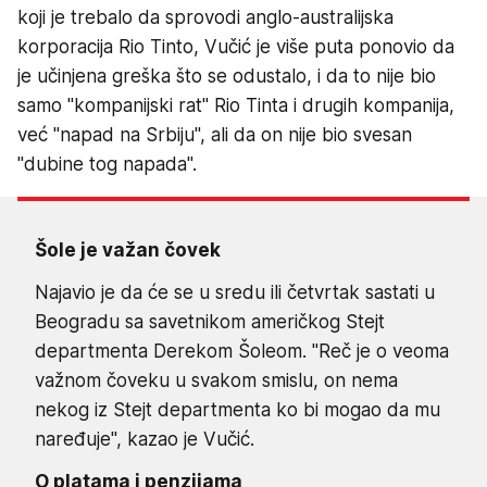
koji je trebalo da sprovodi anglo-australijska
korporacija Rio Tinto, Vučić je više puta ponovio da
je učinjena greška što se odustalo, i da to nije bio
samo "kompanijski rat" Rio Tinta i drugih kompanija,
već "napad na Srbiju", ali da on nije bio svesan
"dubine tog napada".
Šole je važan čovek
Najavio je da će se u sredu ili četvrtak sastati u
Beogradu sa savetnikom američkog Stejt
departmenta Derekom Šoleom. "Reč je o veoma
važnom čoveku u svakom smislu, on nema
nekog iz Stejt departmenta ko bi mogao da mu
naređuje", kazao je Vučić.
O platama i penzijama