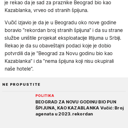
je rekao da je sad za praznike Beograd bio kao
Kazablanka, vrveo od stranih špijuna.
Vučić izjavio je da je u Beogradu oko nove godine
boravio "rekordan broj stranih špijuna" i da su strane
službe uništile projekat eksploatacije litijuma u Srbiji.
Rekao je da su obaveštajni podaci koje je dobio
potvrdili da je "Beograd za Novu godinu bio kao
Kazablanka" i da "nema špijuna koji nisu okupirali
naše hotele".
NE PROPUSTITE
POLITIKA
BEOGRAD ZA NOVU GODINU BIO PUN
ŠPIJUNA, KAO KAZABLANKA Vučić: Broj
agenata u 2023. rekordan