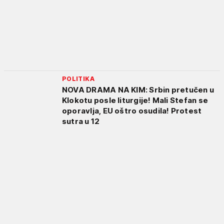
POLITIKA
NOVA DRAMA NA KIM: Srbin pretučen u
Klokotu posle liturgije! Mali Stefan se
oporavlja, EU oštro osudila! Protest
sutra u 12