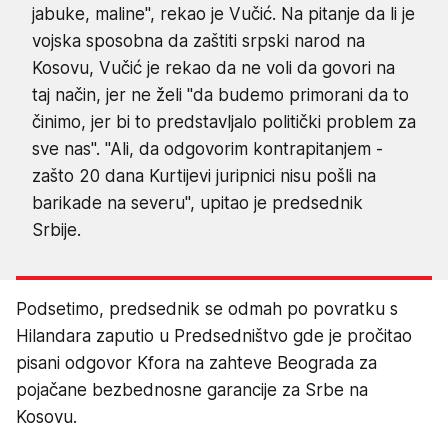
jabuke, maline", rekao je Vučić. Na pitanje da li je
vojska sposobna da zaštiti srpski narod na
Kosovu, Vučić je rekao da ne voli da govori na
taj način, jer ne želi "da budemo primorani da to
činimo, jer bi to predstavljalo politički problem za
sve nas". "Ali, da odgovorim kontrapitanjem -
zašto 20 dana Kurtijevi juripnici nisu pošli na
barikade na severu", upitao je predsednik
Srbije.
Podsetimo, predsednik se odmah po povratku s
Hilandara zaputio u Predsedništvo gde je pročitao
pisani odgovor Kfora na zahteve Beograda za
pojačane bezbednosne garancije za Srbe na
Kosovu.