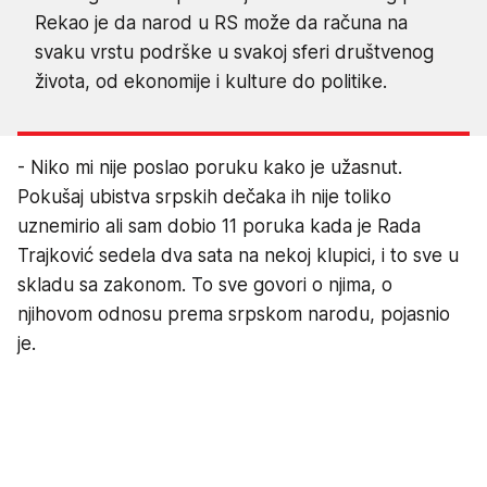
Rekao je da narod u RS može da računa na
svaku vrstu podrške u svakoj sferi društvenog
života, od ekonomije i kulture do politike.
- Niko mi nije poslao poruku kako je užasnut.
Pokušaj ubistva srpskih dečaka ih nije toliko
uznemirio ali sam dobio 11 poruka kada je Rada
Trajković sedela dva sata na nekoj klupici, i to sve u
skladu sa zakonom. To sve govori o njima, o
njihovom odnosu prema srpskom narodu, pojasnio
je.