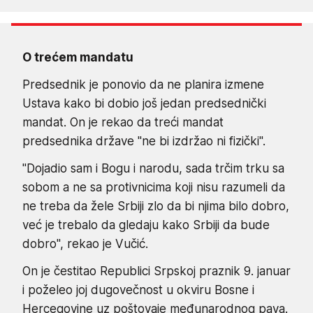
O trećem mandatu
Predsednik je ponovio da ne planira izmene
Ustava kako bi dobio još jedan predsednički
mandat. On je rekao da treći mandat
predsednika države "ne bi izdržao ni fizički".
"Dojadio sam i Bogu i narodu, sada trčim trku sa
sobom a ne sa protivnicima koji nisu razumeli da
ne treba da žele Srbiji zlo da bi njima bilo dobro,
već je trebalo da gledaju kako Srbiji da bude
dobro", rekao je Vučić.
On je čestitao Republici Srpskoj praznik 9. januar
i poželeo joj dugovečnost u okviru Bosne i
Hercegovine uz poštovaje međunarodnog pava.