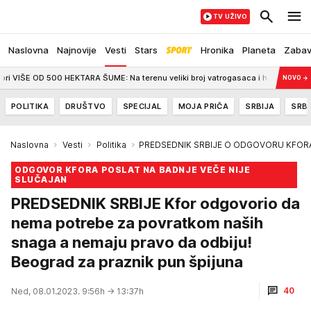
TV UŽIVO
Naslovna
Najnovije
Vesti
Stars
Hronika
Planeta
Zaba
HEKTARA ŠUME: Na terenu veliki broj vatrogasaca i helikopteri
18:06
Bila 
NOVO
→
POLITIKA
DRUŠTVO
SPECIJAL
MOJA PRIČA
SRBIJA
SRBI
Naslovna
Vesti
Politika
PREDSEDNIK SRBIJE O ODGOVORU KFOR
ODGOVOR KFORA POSLAT NA BADNJE VEČE NIJE
SLUČAJAN
PREDSEDNIK SRBIJE Kfor odgovorio da
nema potrebe za povratkom naših
snaga a nemaju pravo da odbiju!
Beograd za praznik pun špijuna
40
Ned, 08.01.2023. 9:56h
→ 13:37h