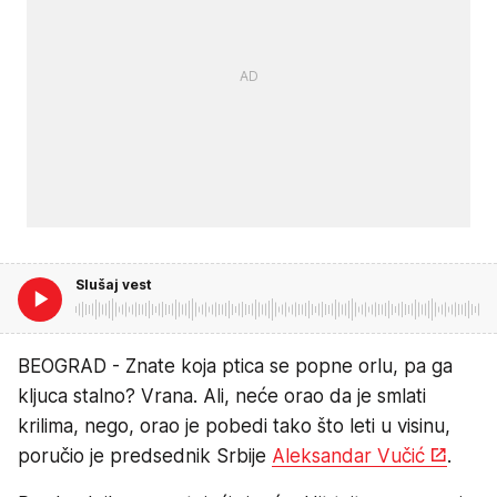
Slušaj vest
BEOGRAD - Znate koja ptica se popne orlu, pa ga
kljuca stalno? Vrana. Ali, neće orao da je smlati
krilima, nego, orao je pobedi tako što leti u visinu,
poručio je predsednik Srbije
Aleksandar Vučić
.