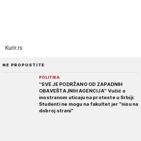
Kurir.rs
NE PROPUSTITE
POLITIKA
''SVE JE PODRŽANO OD ZAPADNIH
OBAVEŠTAJNIH AGENCIJA'' Vučić o
inostranom uticaju na proteste u Srbiji:
Studenti ne mogu na fakultet jer "nisu na
dobroj strani"