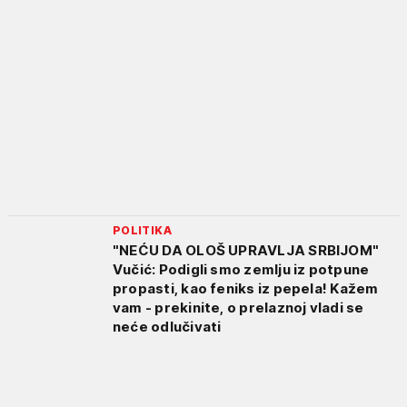
POLITIKA
"NEĆU DA OLOŠ UPRAVLJA SRBIJOM"
Vučić: Podigli smo zemlju iz potpune
propasti, kao feniks iz pepela! Kažem
vam - prekinite, o prelaznoj vladi se
neće odlučivati