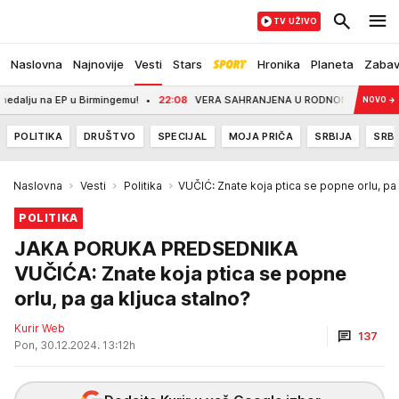
TV UŽIVO
Naslovna
Najnovije
Vesti
Stars
Hronika
Planeta
Zaba
 na EP u Birmingemu!
22:08
VERA SAHRANJENA U RODNOM MESTU - POČIVA PORED 
NOVO
→
POLITIKA
DRUŠTVO
SPECIJAL
MOJA PRIČA
SRBIJA
SRBI
Naslovna
Vesti
Politika
VUČIĆ: Znate koja ptica se popne orlu, pa 
POLITIKA
JAKA PORUKA PREDSEDNIKA
VUČIĆA: Znate koja ptica se popne
orlu, pa ga kljuca stalno?
Kurir Web
137
Pon, 30.12.2024. 13:12h