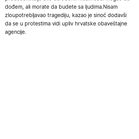
dođem, ali morate da budete sa ljudima.Nisam
zloupotrebljavao tragediju, kazao je sinoć dodavši
da se u protestima vidi upliv hrvatske obaveštajne
agencije.