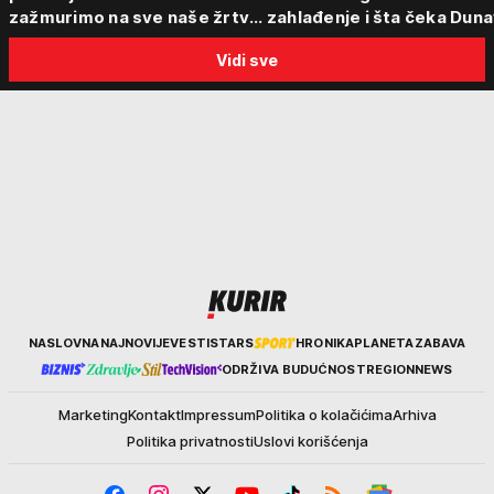
zažmurimo na sve naše žrtve
zahlađenje i šta čeka Dun
i stradanja!"
Vidi sve
Kurir
NASLOVNA
NAJNOVIJE
VESTI
STARS
HRONIKA
PLANETA
ZABAVA
ODRŽIVA BUDUĆNOST
REGION
NEWS
Marketing
Kontakt
Impressum
Politika o kolačićima
Arhiva
Politika privatnosti
Uslovi korišćenja