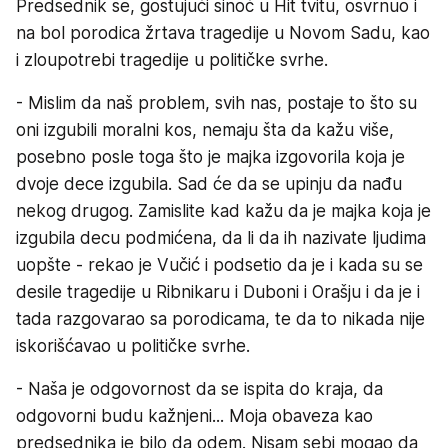
Predsednik se, gostujući sinoć u Hit tvitu, osvrnuo i
na bol porodica žrtava tragedije u Novom Sadu, kao
i zloupotrebi tragedije u političke svrhe.
- Mislim da naš problem, svih nas, postaje to što su
oni izgubili moralni kos, nemaju šta da kažu više,
posebno posle toga što je majka izgovorila koja je
dvoje dece izgubila. Sad će da se upinju da nađu
nekog drugog. Zamislite kad kažu da je majka koja je
izgubila decu podmićena, da li da ih nazivate ljudima
uopšte - rekao je Vučić i podsetio da je i kada su se
desile tragedije u Ribnikaru i Duboni i Orašju i da je i
tada razgovarao sa porodicama, te da to nikada nije
iskorišćavao u političke svrhe.
- Naša je odgovornost da se ispita do kraja, da
odgovorni budu kažnjeni... Moja obaveza kao
predsednika je bilo da odem. Nisam sebi mogao da