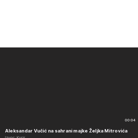
00:04
Aleksandar Vučić na sahrani majke Željka Mitrovića
Izvor: Kurir