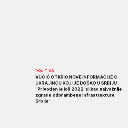
POLITIKA
VUČIĆ OTKRIO NOVE INFORMACIJE O
UKRAJINCU KOJI JE DOŠAO U SRBIJU
"Privođen je još 2022, slikao najvažnije
zgrade odbrambene infrastrukture
Srbije"