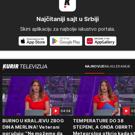
Najčitaniji sajt u Srbiji
Skini aplikaciju za najbolje iskustvo portala.
NAJNOVIJE
NAJGLEDANIJE
04:58
0
BURNO U KRALJEVU ZBOG
TEMPERATURE DO 38
DINA MERLINA! Veterani
STEPENI, A ONDA OBRRT!
poručuju: "Ne možemo da
Meteorolog otkrio kada st