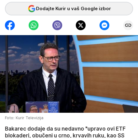
Dodajte Kurir u vaš Google izbor
Foto: Kurir Televizija
Bakarec dodaje da su nedavno "upravo ovi ETF
blokaderi, obučeni u crno, krvavih ruku, kao SS