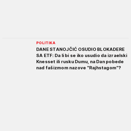
POLITIKA
DANE STANOJČIĆ OSUDIO BLOKADERE
SA ETF: Da li bi se iko usudio da izraelski
Knesset ili rusku Dumu, na Dan pobede
nad fašizmom nazove "Rajhstagom"?