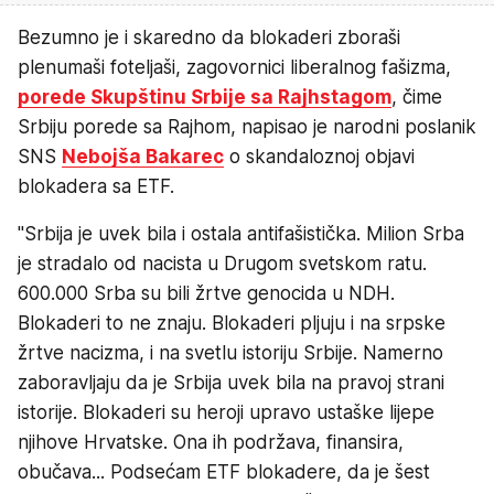
Bezumno je i skaredno da blokaderi zboraši
plenumaši foteljaši, zagovornici liberalnog fašizma,
porede Skupštinu Srbije sa Rajhstagom
, čime
Srbiju porede sa Rajhom, napisao je narodni poslanik
SNS
Nebojša Bakarec
o skandaloznoj objavi
blokadera sa ETF.
"Srbija je uvek bila i ostala antifašistička. Milion Srba
je stradalo od nacista u Drugom svetskom ratu.
600.000 Srba su bili žrtve genocida u NDH.
Blokaderi to ne znaju. Blokaderi pljuju i na srpske
žrtve nacizma, i na svetlu istoriju Srbije. Namerno
zaboravljaju da je Srbija uvek bila na pravoj strani
istorije. Blokaderi su heroji upravo ustaške lijepe
njihove Hrvatske. Ona ih podržava, finansira,
obučava... Podsećam ETF blokadere, da je šest