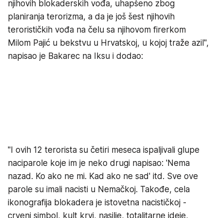
njihovih blokaderskih vođa, uhapšeno zbog
planiranja terorizma, a da je još šest njihovih
terorističkih vođa na čelu sa njihovom firerkom
Milom Pajić u bekstvu u Hrvatskoj, u kojoj traže azil",
napisao je Bakarec na Iksu i dodao:
"I ovih 12 terorista su četiri meseca ispaljivali glupe
naciparole koje im je neko drugi napisao: 'Nema
nazad. Ko ako ne mi. Kad ako ne sad' itd. Sve ove
parole su imali nacisti u Nemačkoj. Takođe, cela
ikonografija blokadera je istovetna nacističkoj -
crveni simbol, kult krvi, nasilje, totalitarne ideje,