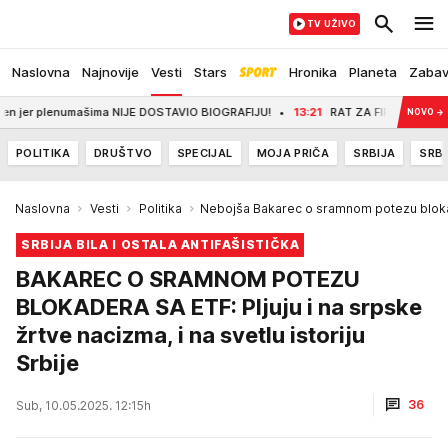
TV UŽIVO
Naslovna
Najnovije
Vesti
Stars
Hronika
Planeta
Zaba
plenumašima NIJE DOSTAVIO BIOGRAFIJU!
13:21
RAT ZA FIFA TRON - 211 SAVEZ
NOVO
→
POLITIKA
DRUŠTVO
SPECIJAL
MOJA PRIČA
SRBIJA
SRBI
Naslovna
Vesti
Politika
Nebojša Bakarec o sramnom potezu blok
SRBIJA BILA I OSTALA ANTIFAŠISTIČKA
BAKAREC O SRAMNOM POTEZU
BLOKADERA SA ETF: Pljuju i na srpske
žrtve nacizma, i na svetlu istoriju
Srbije
36
Sub, 10.05.2025. 12:15h