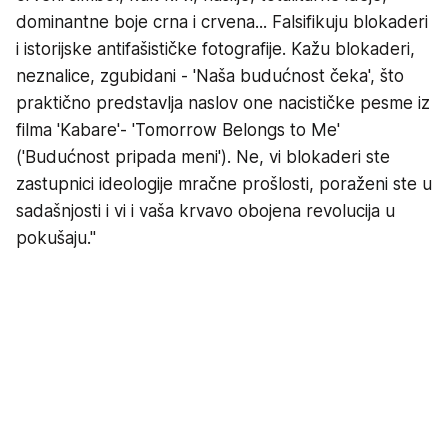
dominantne boje crna i crvena... Falsifikuju blokaderi
i istorijske antifašističke fotografije. Kažu blokaderi,
neznalice, zgubidani - 'Naša budućnost čeka', što
praktično predstavlja naslov one nacističke pesme iz
filma 'Kabare'- 'Tomorrow Belongs to Me'
('Budućnost pripada meni'). Ne, vi blokaderi ste
zastupnici ideologije mračne prošlosti, poraženi ste u
sadašnjosti i vi i vaša krvavo obojena revolucija u
pokušaju."