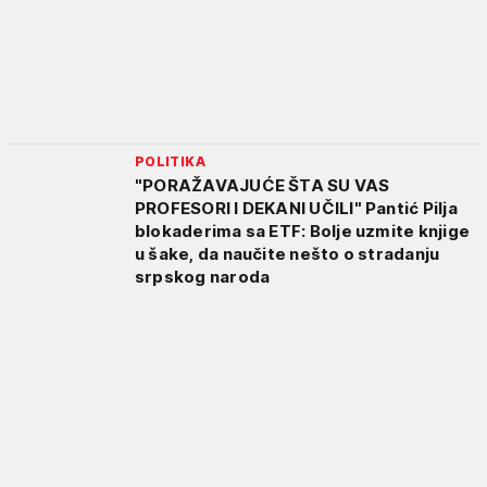
POLITIKA
"PORAŽAVAJUĆE ŠTA SU VAS
PROFESORI I DEKANI UČILI" Pantić Pilja
blokaderima sa ETF: Bolje uzmite knjige
u šake, da naučite nešto o stradanju
srpskog naroda