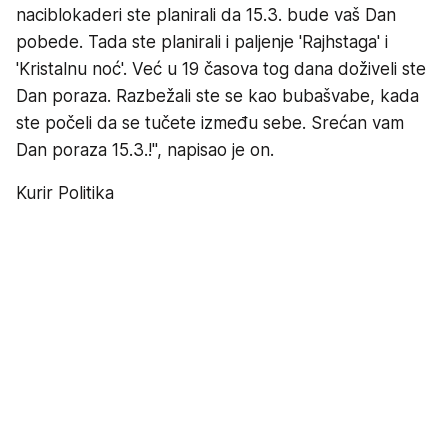
naciblokaderi ste planirali da 15.3. bude vaš Dan
pobede. Tada ste planirali i paljenje 'Rajhstaga' i
'Kristalnu noć'. Već u 19 časova tog dana doživeli ste
Dan poraza. Razbežali ste se kao bubašvabe, kada
ste počeli da se tučete između sebe. Srećan vam
Dan poraza 15.3.!", napisao je on.
Kurir Politika