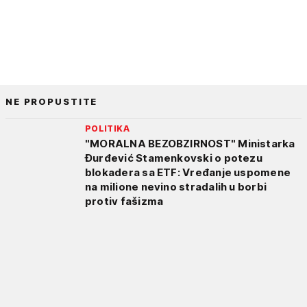
NE PROPUSTITE
POLITIKA
"MORALNA BEZOBZIRNOST" Ministarka
Đurđević Stamenkovski o potezu
blokadera sa ETF: Vređanje uspomene
na milione nevino stradalih u borbi
protiv fašizma