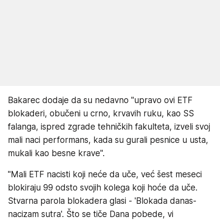
Bakarec dodaje da su nedavno "upravo ovi ETF
blokaderi, obučeni u crno, krvavih ruku, kao SS
falanga, ispred zgrade tehničkih fakulteta, izveli svoj
mali naci performans, kada su gurali pesnice u usta,
mukali kao besne krave".
"Mali ETF nacisti koji neće da uče, već šest meseci
blokiraju 99 odsto svojih kolega koji hoće da uče.
Stvarna parola blokadera glasi - 'Blokada danas-
nacizam sutra'. Što se tiče Dana pobede, vi