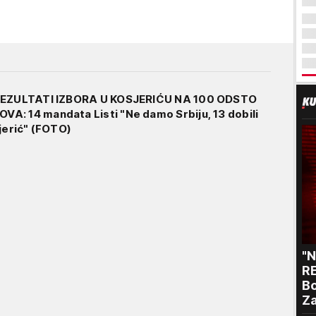
 REZULTATI IZBORA U KOSJERIĆU NA 100 ODSTO
: 14 mandata Listi "Ne damo Srbiju, 13 dobili
sjerić" (FOTO)
"
RE
Bo
Za
p