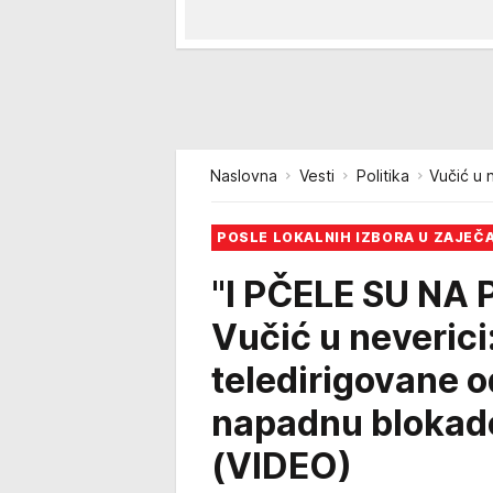
Naslovna
Vesti
Politika
Vučić u 
POSLE LOKALNIH IZBORA U ZAJEČA
"I PČELE SU NA
Vučić u neverici
teledirigovane 
napadnu blokade
(VIDEO)