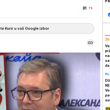
PR
73
te Kurir u vaš Google izbor
ŽE
Va
pr
na
sa
da
PL
DU
NE
Vo
pa
su
no
E