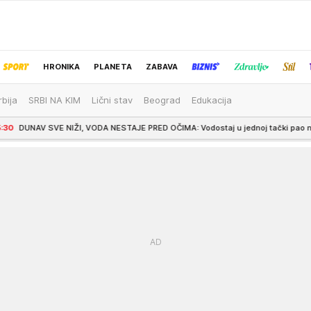
HRONIKA
PLANETA
ZABAVA
rbija
SRBI NA KIM
Lični stav
Beograd
Edukacija
IZBOR UREDNIKA
VE NIŽI, VODA NESTAJE PRED OČIMA: Vodostaj u jednoj tački pao na -97 centimet