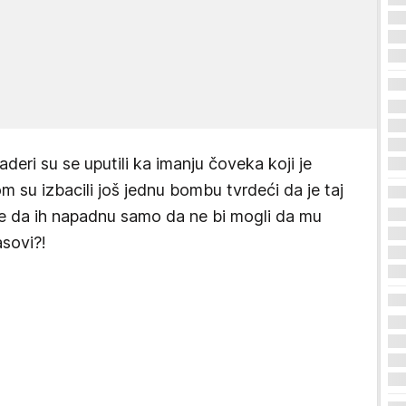
deri su se uputili ka imanju čoveka koji je
 su izbacili još jednu bombu tvrdeći da je taj
ele da ih napadnu samo da ne bi mogli da mu
asovi?!