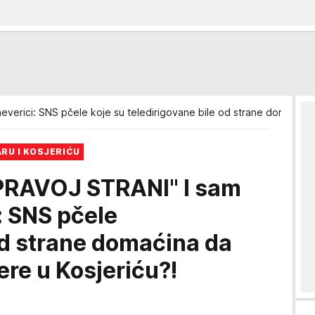
neverici: SNS pčele koje su teledirigovane bile od strane domaćin
RU I KOSJERIĆU
 PRAVOJ STRANI" I sam
: SNS pčele
od strane domaćina da
re u Kosjeriću?!