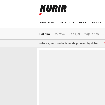
NASLOVNA
NAJNOVIJE
VESTI
STARS
Politika
Društvo
Specijal
Moja priča
S
ODRŽIVA BUDUĆNOST
REGION
NEWS
e bake spremale sataraš, zato svi kažemo da je samo taj dobar
5:30
DUNAV S