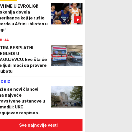
VI IME U EVROLIGI!
skonija dovela
erikanca koji je rušio
orde u Africi i blistao u
igi!
BIJA
TRA BESPLATNI
EGLEDI U
AGUJEVCU: Evo šta će
e ljudi moći da provere
subotu
FOBIZ
aže se novi članovi
ma najveće
ravstvene ustanove u
madiji: UKC
agujevac raspisao
nkurs za 32 radnika
Sve najnovije vesti