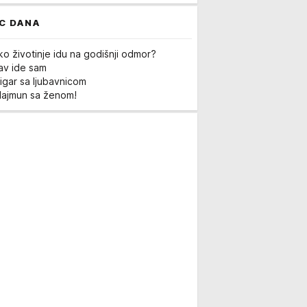
C DANA
ko životinje idu na godišnji odmor?
Lav ide sam
igar sa ljubavnicom
Majmun sa ženom!