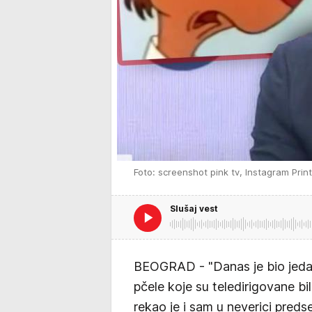
Foto: screenshot pink tv, Instagram Prin
Slušaj vest
BEOGRAD - "Danas je bio jeda
pčele koje su teledirigovane b
rekao je i sam u neverici preds