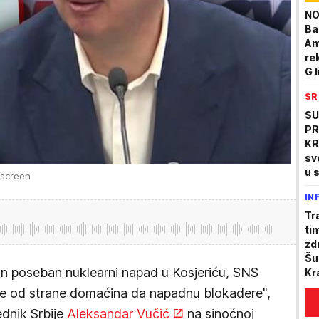
NO
Ba
Am
rek
G l
SR
SU
PR
KR
sv
u 
tscreen
IN
Tr
ti
zd
Šu
n poseban nuklearni napad u Kosjeriću, SNS
Kr
ko
ile od strane domaćina da napadnu blokadere",
ednik Srbije
Aleksandar Vučić
na sinoćnoj