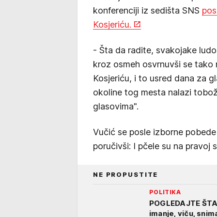
konferenciji iz sedišta SNS
pos
Kosjeriću.
- Šta da radite, svakojake ludo
kroz osmeh osvrnuvši se tako n
Kosjeriću, i to usred dana za 
okoline tog mesta nalazi tobožn
glasovima".
Vučić se posle izborne pobede i
poručivši: I pčele su na pravoj 
NE PROPUSTITE
POLITIKA
POGLEDAJTE ŠTA 
imanje, viču, snim