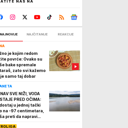
ATITE NAS NA
NAJNOVIJE
NAJČITANIJE
REAKCIJE
NA
žno je kojim redom
žite povrće: Ovako su
še bake spremale
taraš, zato svi kažemo
 je samo taj dobar
ANETA
NAV SVE NIŽI, VODA
STAJE PRED OČIMA:
dostaj u jednoj tački
o na -97 centimetara,
ša preti da napravi
ve probleme
VROLIGA