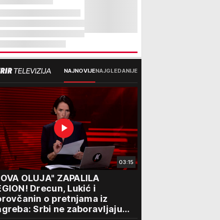
NAJNOVIJE
NAJGLEDANIJE
03:15
NOVA OLUJA" ZAPALILA
GION! Drecun, Lukić i
rovčanin o pretnjama iz
greba: Srbi ne zaboravljaju
rogon