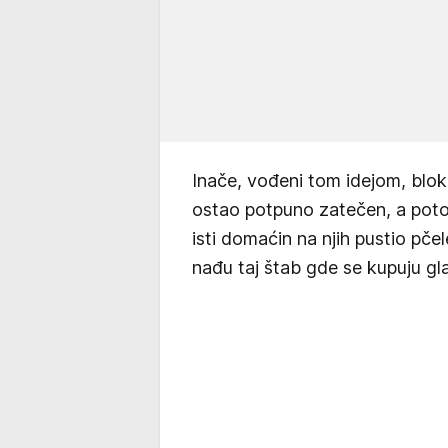
Inače, vođeni tom idejom, bloka
ostao potpuno zatečen, a potom
isti domaćin na njih pustio pč
nađu taj štab gde se kupuju gl