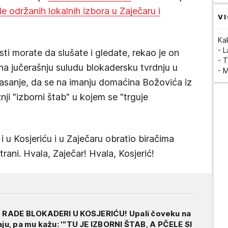
le održanih lokalnih izbora u Zaječaru i
VI
Ka
- 
sti morate da slušate i gledate, rekao je on
- T
a jučerašnju suludu blokadersku tvrdnju u
- 
glasanje, da se na imanju domaćina Božovića iz
ji "izborni štab" u kojem se "trguje
 u Kosjeriću i u Zaječaru obratio biračima
strani. Hvala, Zaječar! Hvala, Kosjerić!
RADE BLOKADERI U KOSJERIĆU! Upali čoveku na
aju, pa mu kažu: '"TU JE IZBORNI ŠTAB, A PČELE SI