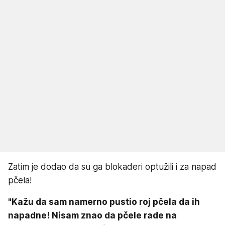
Zatim je dodao da su ga blokaderi optužili i za napad
pčela!
"Kažu da sam namerno pustio roj pčela da ih
napadne! Nisam znao da pčele rade na