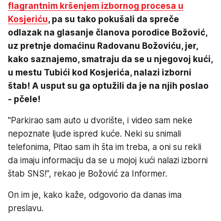
flagrantnim kršenjem izbornog procesa u
Kosjeriću
, pa su tako pokušali da spreče
odlazak na glasanje članova porodice Božović,
uz pretnje domaćinu Radovanu Božoviću, jer,
kako saznajemo, smatraju da se u njegovoj kući,
u mestu Tubići kod Kosjerića, nalazi izborni
štab! A usput su ga optužili da je na njih poslao
- pčele!
"Parkirao sam auto u dvorište, i video sam neke
nepoznate ljude ispred kuće. Neki su snimali
telefonima, Pitao sam ih šta im treba, a oni su rekli
da imaju informaciju da se u mojoj kući nalazi izborni
štab SNS!", rekao je Božović za Informer.
On im je, kako kaže, odgovorio da danas ima
preslavu.