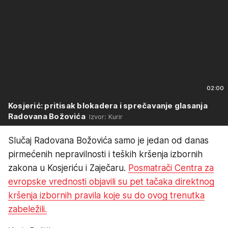
02:00
Kosjerić: pritisak blokadera i sprečavanje glasanja
Radovana Božovića
Izvor: Kurir
Slučaj Radovana Božovića samo je jedan od danas
pirmećenih nepravilnosti i teških kršenja izbornih
zakona u Kosjeriću i Zaječaru.
Posmatrači Centra za
evropske vrednosti objavili su pet tačaka direktnog
kršenja izbornih pravila koje su do ovog trenutka
zabeležili.