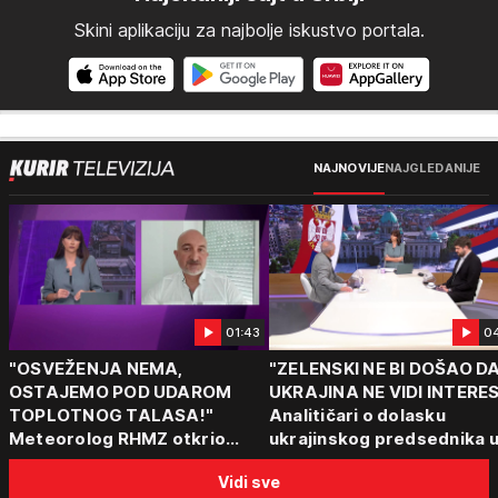
Skini aplikaciju za najbolje iskustvo portala.
NAJNOVIJE
NAJGLEDANIJE
01:43
0
"OSVEŽENJA NEMA,
"ZELENSKI NE BI DOŠAO D
OSTAJEMO POD UDAROM
UKRAJINA NE VIDI INTERE
TOPLOTNOG TALASA!"
Analitičari o dolasku
Meteorolog RHMZ otkrio
ukrajinskog predsednika 
kakvo vreme nas čeka do
Beograd: "Srbija može da
Vidi sve
kraja avgusta
razgovara sa svima"