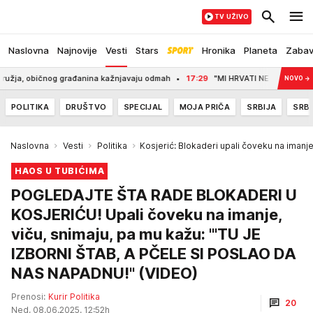
TV UŽIVO
Naslovna
Najnovije
Vesti
Stars
Hronika
Planeta
Zaba
 običnog građanina kažnjavaju odmah
17:29
"MI HRVATI NE PIJEMO VINA, SAMO 
NOVO
→
POLITIKA
DRUŠTVO
SPECIJAL
MOJA PRIČA
SRBIJA
SRBI
Naslovna
Vesti
Politika
Kosjerić: Blokaderi upali čoveku na imanje, 
HAOS U TUBIĆIMA
POGLEDAJTE ŠTA RADE BLOKADERI U
KOSJERIĆU! Upali čoveku na imanje,
viču, snimaju, pa mu kažu: '"TU JE
IZBORNI ŠTAB, A PČELE SI POSLAO DA
NAS NAPADNU!" (VIDEO)
Prenosi:
Kurir Politika
20
Ned, 08.06.2025. 12:52h