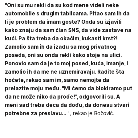
"Oni su mu rekli da su kod mene videli neke
automobile s drugim tablicama. Pitao sam ih da
li je problem da imam goste? Onda su izjavili
kako znaju da sam član SNS, da vide zastave na
kući. Pa šta treba da okačim, kukasti krst?!
Zamolio sam ih da izađu sa mog privatnog
poseda, oni su onda rekli kako stoje na ulici.
Ponovio sam da je to moj posed, kuća, imanje, i
zamolio ih da me ne uznemiravaju. Radite šta
hoćete, rekao sam im, samo nemojte da
prelazite moju među. "Mi ćemo da blokiramo put
da ne može niko da prođe!", odgovorili su. A
meni sad treba deca da dođu, da donesu stvari
potrebne za preslavu... "
, rekao je Božović.