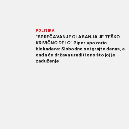
POLITIKA
"SPREČAVANJE GLASANJA JE TEŠKO
KRIVIČNO DELO" Piper upozorio
blokadere: Slobodno se igrajte danas, a
onda će država uraditi ono što joj je
zaduženje