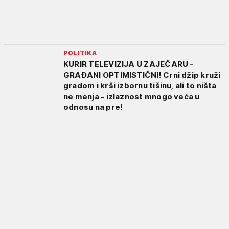
POLITIKA
KURIR TELEVIZIJA U ZAJEČARU -
GRAĐANI OPTIMISTIČNI! Crni džip kruži
gradom i krši izbornu tišinu, ali to ništa
ne menja - izlaznost mnogo veća u
odnosu na pre!