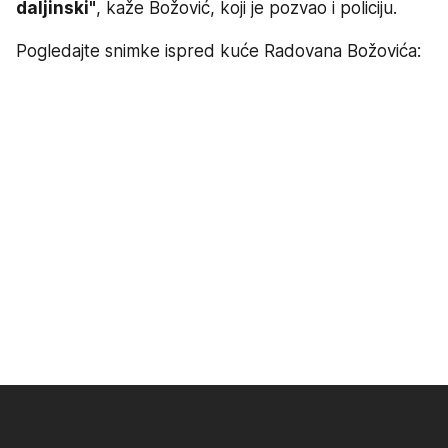
daljinski"
, kaže Božović, koji je pozvao i policiju.
Pogledajte snimke ispred kuće Radovana Božovića: