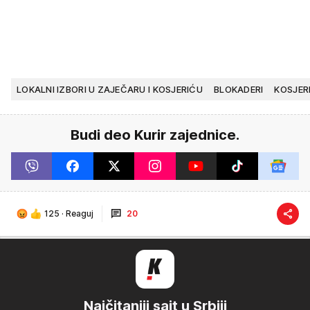
LOKALNI IZBORI U ZAJEČARU I KOSJERIĆU
BLOKADERI
KOSJER
Budi deo Kurir zajednice.
125
·
Reaguj
20
Najčitaniji sajt u Srbiji