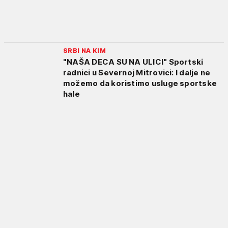
SRBI NA KIM
"NAŠA DECA SU NA ULICI" Sportski
radnici u Severnoj Mitrovici: I dalje ne
možemo da koristimo usluge sportske
hale