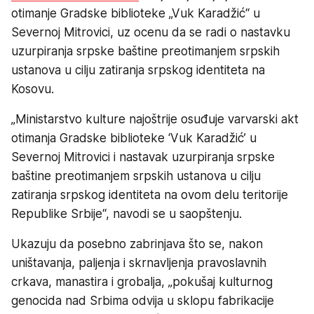
otimanje Gradske biblioteke „Vuk Karadžić“ u
Severnoj Mitrovici, uz ocenu da se radi o nastavku
uzurpiranja srpske baštine preotimanjem srpskih
ustanova u cilju zatiranja srpskog identiteta na
Kosovu.
„Ministarstvo kulture najoštrije osuđuje varvarski akt
otimanja Gradske biblioteke ‘Vuk Karadžić’ u
Severnoj Mitrovici i nastavak uzurpiranja srpske
baštine preotimanjem srpskih ustanova u cilju
zatiranja srpskog identiteta na ovom delu teritorije
Republike Srbije“, navodi se u saopštenju.
Ukazuju da posebno zabrinjava što se, nakon
uništavanja, paljenja i skrnavljenja pravoslavnih
crkava, manastira i grobalja, „pokušaj kulturnog
genocida nad Srbima odvija u sklopu fabrikacije