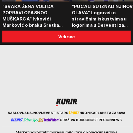
"SVAKA ŽENA VOLI DA
"PUCALI SU IZNAD NJIHOV
POPRAVI OPASNOG
GLAVA" Logoraši o
MUŠKARCA" Ivković i
stravičnim iskustvima u
Marković o braku Sretka
logorima u Derventi za
Kalinića i fenomenu žena koje
emisiju "Puls Srbije vikend
Vidi sve
biraju kriminalce: "Neće sa
"Tada je počela velika
nekim ko nema para"
tortura..."
Kurir
NASLOVNA
NAJNOVIJE
VESTI
STARS
HRONIKA
PLANETA
ZABAVA
ODRŽIVA BUDUĆNOST
REGION
NEWS
Marketing
Kontakt
Impressum
Politika o kolačićima
Arhiva