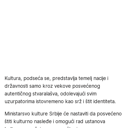
Kultura, podseća se, predstavlja temelj nacije i
državnosti samo kroz vekove posvećenog
autentičnog stvaralašva, odolevajući svim
uzurpatorima istovremeno kao srž i štit identiteta.
Ministarsvo kulture Srbije će nastaviti da posvećeno
štiti kulturno nasleđe i omogući rad ustanova