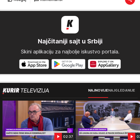
Najčitaniji sajt u Srbiji
Skini aplikaciju za najbolje iskustvo portala.
NAJNOVIJE
NAJGLEDANIJE
02:37
0