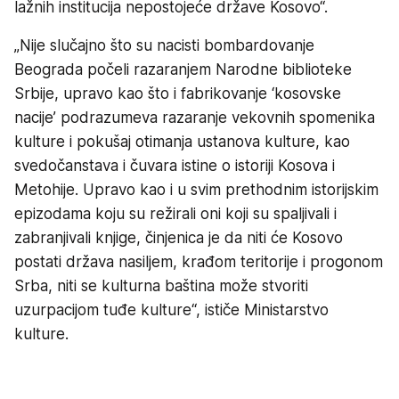
lažnih institucija nepostojeće države Kosovo“.
„Nije slučajno što su nacisti bombardovanje
Beograda počeli razaranjem Narodne biblioteke
Srbije, upravo kao što i fabrikovanje ‘kosovske
nacije’ podrazumeva razaranje vekovnih spomenika
kulture i pokušaj otimanja ustanova kulture, kao
svedočanstava i čuvara istine o istoriji Kosova i
Metohije. Upravo kao i u svim prethodnim istorijskim
epizodama koju su režirali oni koji su spaljivali i
zabranjivali knjige, činjenica je da niti će Kosovo
postati država nasiljem, krađom teritorije i progonom
Srba, niti se kulturna baština može stvoriti
uzurpacijom tuđe kulture“, ističe Ministarstvo
kulture.