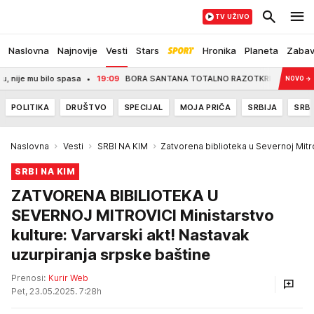
TV UŽIVO
Naslovna
Najnovije
Vesti
Stars
Hronika
Planeta
Zaba
 mu bilo spasa
19:09
BORA SANTANA TOTALNO RAZOTKRIVEN! Otkriveno kome je 
NOVO
→
POLITIKA
DRUŠTVO
SPECIJAL
MOJA PRIČA
SRBIJA
SRBI
Naslovna
Vesti
SRBI NA KIM
Zatvorena biblioteka u Severnoj Mitr
SRBI NA KIM
ZATVORENA BIBILIOTEKA U
SEVERNOJ MITROVICI Ministarstvo
kulture: Varvarski akt! Nastavak
uzurpiranja srpske baštine
Prenosi:
Kurir Web
Pet, 23.05.2025. 7:28h