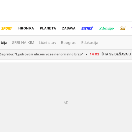
HRONIKA
PLANETA
ZABAVA
rbija
SRBI NA KIM
Lični stav
Beograd
Edukacija
IZBOR UREDNIKA
ovom ulicom voze nenormalno brzo"
14:02
ŠTA SE DEŠAVA U SLOVENIJI? U 2 