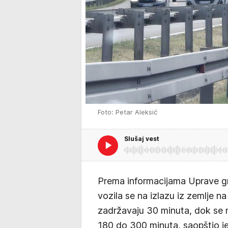
Foto: Petar Aleksić
Slušaj vest
Prema informacijama Uprave gra
vozila se na izlazu iz zemlje n
zadržavaju 30 minuta, dok se n
180 do 300 minuta, saopštio 