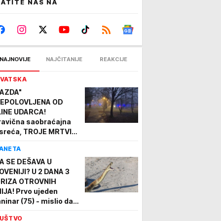
ATITE NAS NA
NAJNOVIJE
NAJČITANIJE
REAKCIJE
VATSKA
AZDA"
EPOLOVLJENA OD
LINE UDARCA!
ravična saobraćajna
sreća, TROJE MRTVIH!
edok horora u Zagrebu:
ANETA
judi ovom ulicom voze
normalno brzo"
A SE DEŠAVA U
OVENIJI? U 2 DANA 3
RIZA OTROVNIH
IJA! Prvo ujeden
aninar (75) - mislio da
 hvata za granu, pa
UŠTVO
ojica stranaca tokom