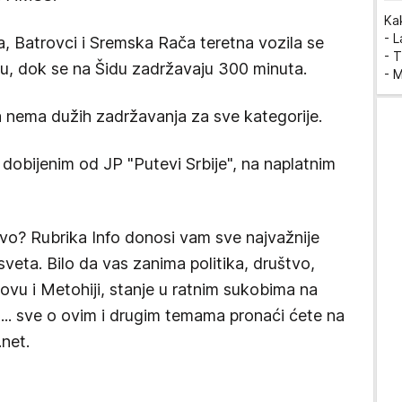
Ka
- 
a, Batrovci i Sremska Rača teretna vozila se
- T
zu, dok se na Šidu zadržavaju 300 minuta.
- 
a nema dužih zadržavanja za sve kategorije.
dobijenim od JP "Putevi Srbije", na naplatnim
tvo? Rubrika Info donosi vam sve najvažnije
 sveta. Bilo da vas zanima politika, društvo,
osovu i Metohiji, stanje u ratnim sukobima na
u... sve o ovim i drugim temama pronaći ćete na
net.