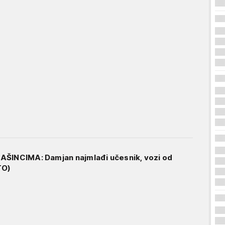
AŠINCIMA: Damjan najmlađi učesnik, vozi od
TO)