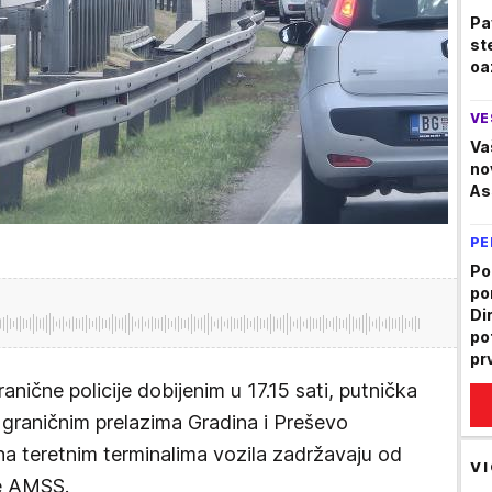
od
Pa
st
oa
VE
Va
no
As
PE
Po
po
Di
po
pr
pe
nične policije dobijenim u 17.15 sati, putnička
a graničnim prelazima Gradina i Preševo
a teretnim terminalima vozila zadržavaju od
VI
je AMSS.