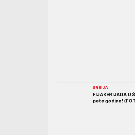
SRBIJA
FIJAKERIJADA U Š
pete godine! (FO