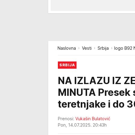
Naslovna
Vesti
Srbija
logo B92 N
SRBIJA
NA IZLAZU IZ Z
MINUTA Presek s
teretnjake i do 
Prenosi:
Vukašin Bulatović
Pon, 14.07.2025. 20:43h