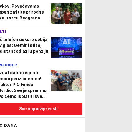
mora u travi
vkov: Povećavamo
epen zaštite prirodne
ze u srcu Beograda
STI
š telefon uskoro dobija
v glas: Gemini stiže,
sistant odlazi u penziju
NZIONER
znat datum isplate
moći penzionerima!
rektor PIO Fonda
tvrdio: Sve je spremno,
vo ćemo isplatiti sve
nzije
Sve najnovije vesti
C DANA