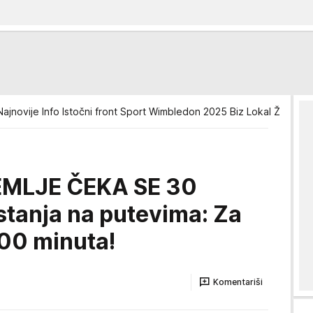
ajnovije Info Istočni front Sport Wimbledon 2025 Biz Lokal Život S
EMLJE ČEKA SE 30
tanja na putevima: Za
300 minuta!
Komentariši