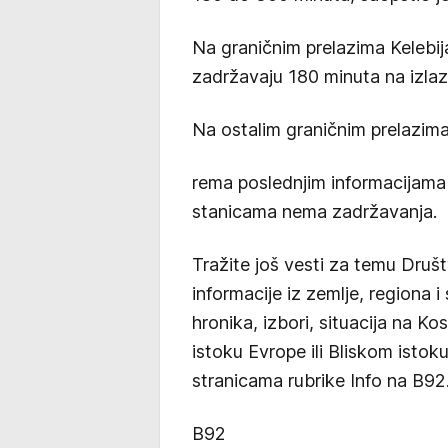
Na graničnim prelazima Kelebij
zadržavaju 180 minuta na izla
Na ostalim graničnim prelazim
rema poslednjim informacijama 
stanicama nema zadržavanja.
Tražite još vesti za temu Druš
informacije iz zemlje, regiona i
hronika, izbori, situacija na K
istoku Evrope ili Bliskom istok
stranicama rubrike Info na B92.
B92