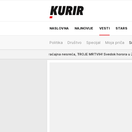
NASLOVNA
NAJNOVIJE
VESTI
STARS
Politika
Društvo
Specijal
Moja priča
S
ODRŽIVA BUDUĆNOST
REGION
NEWS
avična saobraćajna nesreća, TROJE MRTVIH! Svedok horora u Zagrebu: "Ljudi 