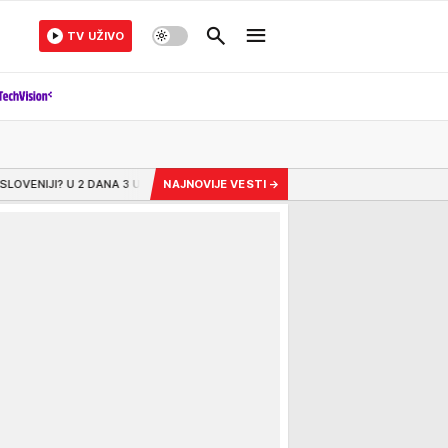
TV UŽIVO
DANA 3 UGRIZA OTROVNIH ZMIJA! Prvo ujeden planinar (75) - mislio da se hvata 
NAJNOVIJE VESTI
→