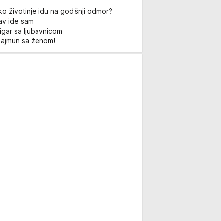
ko životinje idu na godišnji odmor?
Lav ide sam
igar sa ljubavnicom
Majmun sa ženom!