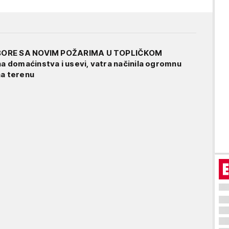
BORE SA NOVIM POŽARIMA U TOPLIČKOM
 domaćinstva i usevi, vatra načinila ogromnu
na terenu