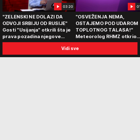
03:20
0
"ZELENSKI NE DOLAZI DA
"OSVEŽENJA NEMA,
ODVOJI SRBIJU OD RUSIJE"
OSTAJEMO POD UDAROM
Gosti "Usijanja" otkrili šta je
TOPLOTNOG TALASA!"
prava pozadina njegove
Meteorolog RHMZ otkrio
posete Beogradu
kakvo vreme nas čeka do
Vidi sve
kraja avgusta