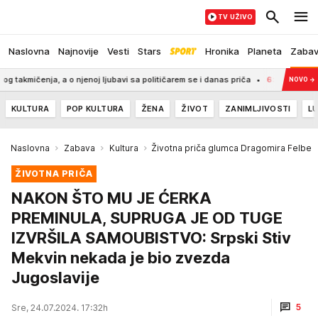
TV UŽIVO
Naslovna
Najnovije
Vesti
Stars
Hronika
Planeta
Zaba
ja, a o njenoj ljubavi sa političarem se i danas priča
6:05
Ovako spremlje
NOVO
→
KULTURA
POP KULTURA
ŽENA
ŽIVOT
ZANIMLJIVOSTI
LU
Naslovna
Zabava
Kultura
Životna priča glumca Dragomira Felbe
ŽIVOTNA PRIČA
NAKON ŠTO MU JE ĆERKA
PREMINULA, SUPRUGA JE OD TUGE
IZVRŠILA SAMOUBISTVO: Srpski Stiv
Mekvin nekada je bio zvezda
Jugoslavije
5
Sre, 24.07.2024. 17:32h