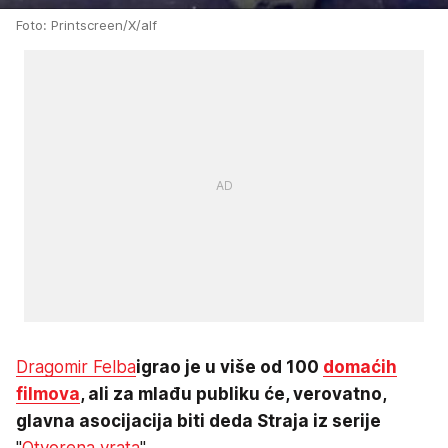
Foto: Printscreen/X/alf
Dragomir Felba
igrao je u više od 100
domaćih
filmova
, ali za mlađu publiku će, verovatno,
glavna asocijacija biti deda Straja iz serije
"
Otvorena vrata
".