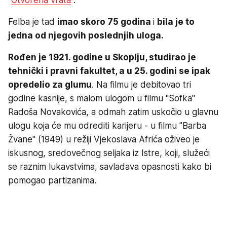
Felba je tad
imao skoro 75 godina
i
bila je to
jedna od njegovih poslednjih uloga.
Rođen je 1921. godine u Skoplju, studirao je
tehnički i pravni fakultet, a u 25. godini se ipak
opredelio za glumu
. Na filmu je debitovao tri
godine kasnije, s malom ulogom u filmu "Sofka"
Radoša Novakovića, a odmah zatim uskočio u glavnu
ulogu koja će mu odrediti karijeru - u filmu "Barba
Žvane" (1949) u režiji Vjekoslava Afrića oživeo je
iskusnog, sredovečnog seljaka iz Istre, koji, služeći
se raznim lukavstvima, savladava opasnosti kako bi
pomogao partizanima.