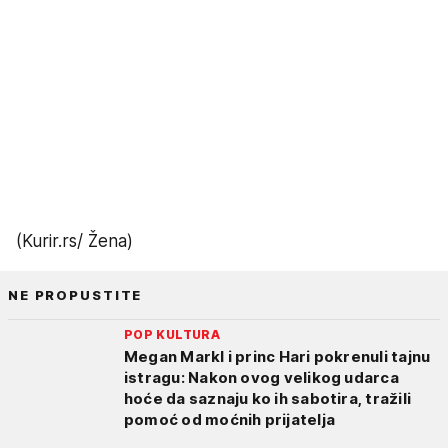
(Kurir.rs/ Žena)
NE PROPUSTITE
POP KULTURA
Megan Markl i princ Hari pokrenuli tajnu
istragu: Nakon ovog velikog udarca
hoće da saznaju ko ih sabotira, tražili
pomoć od moćnih prijatelja