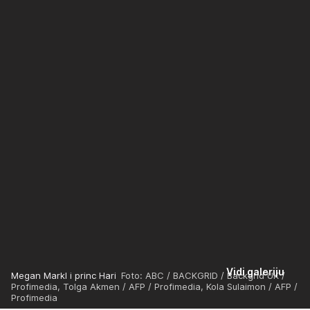
Vidi galeriju
Megan Markl i princ Hari
Foto: ABC / BACKGRID / Backgrid UK /
Profimedia, Tolga Akmen / AFP / Profimedia, Kola Sulaimon / AFP /
Profimedia