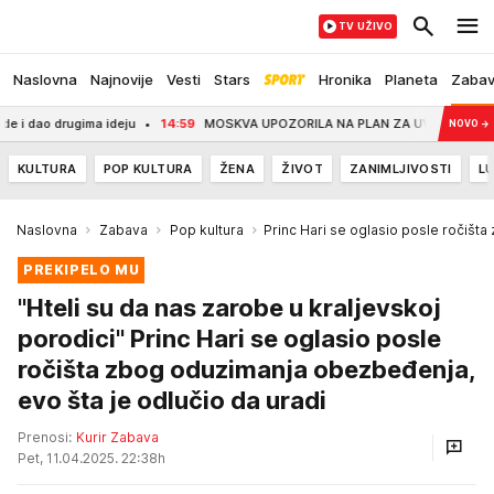
TV UŽIVO
Naslovna
Najnovije
Vesti
Stars
Hronika
Planeta
Zaba
a ideju
14:59
MOSKVA UPOZORILA NA PLAN ZA UVLAČENJE LAŽNE DRŽAVE U NA
NOVO
→
KULTURA
POP KULTURA
ŽENA
ŽIVOT
ZANIMLJIVOSTI
LU
Naslovna
Zabava
Pop kultura
Princ Hari se oglasio posle ročiš
PREKIPELO MU
"Hteli su da nas zarobe u kraljevskoj
porodici" Princ Hari se oglasio posle
ročišta zbog oduzimanja obezbeđenja,
evo šta je odlučio da uradi
Prenosi:
Kurir Zabava
Pet, 11.04.2025. 22:38h