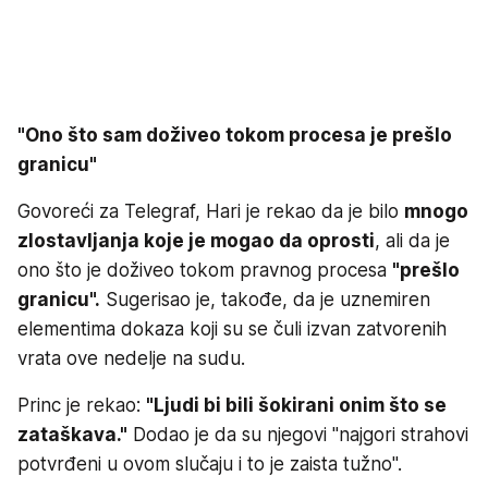
"Ono što sam doživeo tokom procesa je prešlo
granicu"
Govoreći za Telegraf, Hari je rekao da je bilo
mnogo
zlostavljanja koje je mogao da oprosti
, ali da je
ono što je doživeo tokom pravnog procesa
"prešlo
granicu".
Sugerisao je, takođe, da je uznemiren
elementima dokaza koji su se čuli izvan zatvorenih
vrata ove nedelje na sudu.
Princ je rekao:
"Ljudi bi bili šokirani onim što se
zataškava."
Dodao je da su njegovi "najgori strahovi
potvrđeni u ovom slučaju i to je zaista tužno".