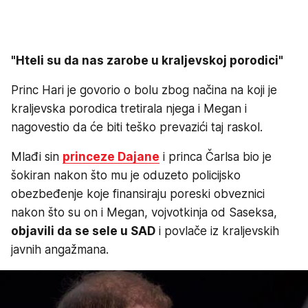
"Hteli su da nas zarobe u kraljevskoj porodici"
Princ Hari je govorio o bolu zbog načina na koji je
kraljevska porodica tretirala njega i Megan i
nagovestio da će biti teško prevazići taj raskol.
Mlađi sin
princeze Dajane
i princa Čarlsa bio je
šokiran nakon što mu je oduzeto policijsko
obezbeđenje koje finansiraju poreski obveznici
nakon što su on i Megan, vojvotkinja od Saseksa,
objavili da se sele u SAD
i povlače iz kraljevskih
javnih angažmana.