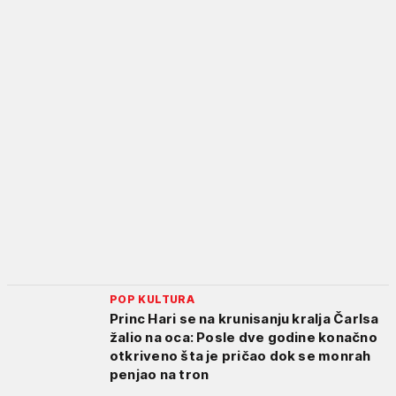
POP KULTURA
Princ Hari se na krunisanju kralja Čarlsa
žalio na oca: Posle dve godine konačno
otkriveno šta je pričao dok se monrah
penjao na tron