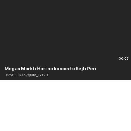
00:03
Megan Markl i Hari na koncertu Kejti Peri
Izvor: TikTok/julia_17120