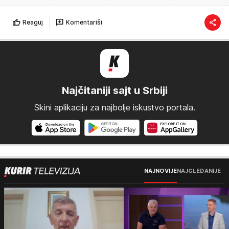
Reaguj
Komentariši
Najčitaniji sajt u Srbiji
Skini aplikaciju za najbolje iskustvo portala.
NAJNOVIJE
NAJGLEDANIJE