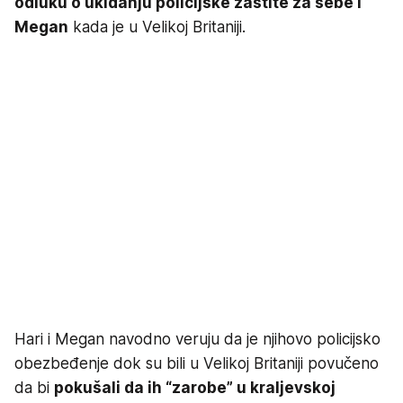
odluku o ukidanju policijske zaštite za sebe i
Megan
kada je u Velikoj Britaniji.
Hari i Megan navodno veruju da je njihovo policijsko
obezbeđenje dok su bili u Velikoj Britaniji povučeno
da bi
pokušali da ih “zarobe” u kraljevskoj