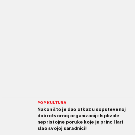
POP KULTURA
Nakon što je dao otkaz u sopstevenoj
dobrotvornoj organizaciji: Isplivale
nepristojne poruke koje je princ Hari
slao svojoj saradnici!