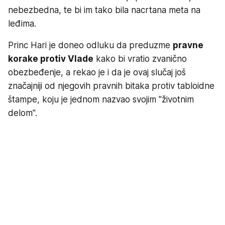
nebezbedna, te bi im tako bila nacrtana meta na
leđima.
Princ Hari je doneo odluku da preduzme
pravne
korake protiv Vlade
kako bi vratio zvanično
obezbeđenje, a rekao je i da je ovaj slučaj još
značajniji od njegovih pravnih bitaka protiv tabloidne
štampe, koju je jednom nazvao svojim "životnim
delom".