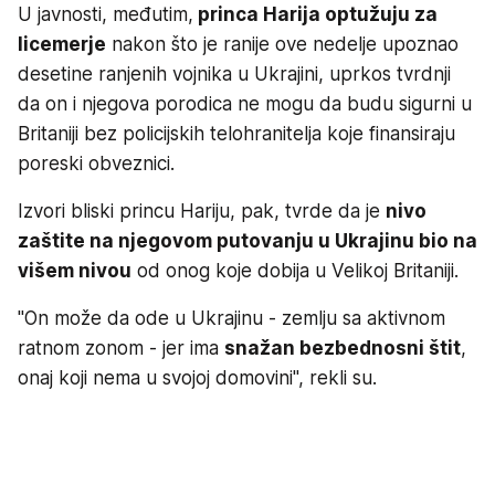
U javnosti, međutim,
princa Harija optužuju za
licemerje
nakon što je ranije ove nedelje upoznao
desetine ranjenih vojnika u Ukrajini, uprkos tvrdnji
da on i njegova porodica ne mogu da budu sigurni u
Britaniji bez policijskih telohranitelja koje finansiraju
poreski obveznici.
Izvori bliski princu Hariju, pak, tvrde da je
nivo
zaštite na njegovom putovanju u Ukrajinu bio na
višem nivou
od onog koje dobija u Velikoj Britaniji.
"On može da ode u Ukrajinu - zemlju sa aktivnom
ratnom zonom - jer ima
snažan bezbednosni štit
,
onaj koji nema u svojoj domovini", rekli su.