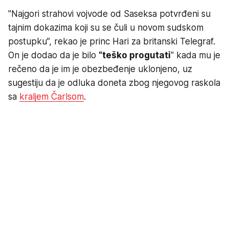
"Najgori strahovi vojvode od Saseksa potvrđeni su
tajnim dokazima koji su se čuli u novom sudskom
postupku”, rekao je princ Hari za britanski Telegraf.
On je dodao da je bilo
“teško progutati
" kada mu je
rečeno da je im je obezbeđenje uklonjeno, uz
sugestiju da je odluka doneta zbog njegovog raskola
sa
kraljem Čarlsom
.