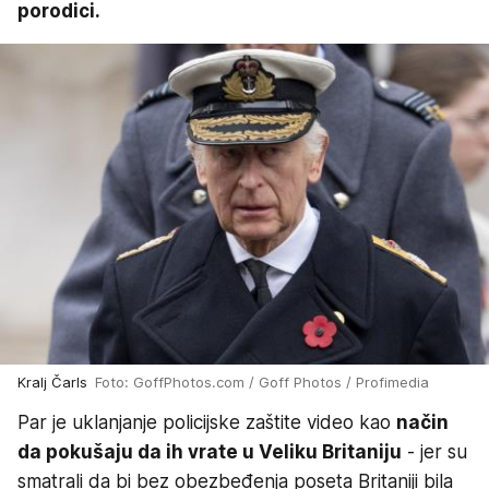
porodici.
Kralj Čarls
Foto: GoffPhotos.com / Goff Photos / Profimedia
Par je uklanjanje policijske zaštite video kao
način
da pokušaju da ih vrate u Veliku Britaniju
- jer su
smatrali da bi bez obezbeđenja poseta Britaniji bila