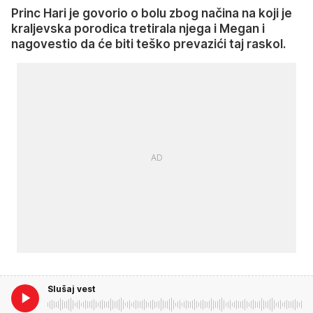
Princ Hari je govorio o bolu zbog načina na koji je
kraljevska porodica tretirala njega i Megan i
nagovestio da će biti teško prevazići taj raskol.
Slušaj vest