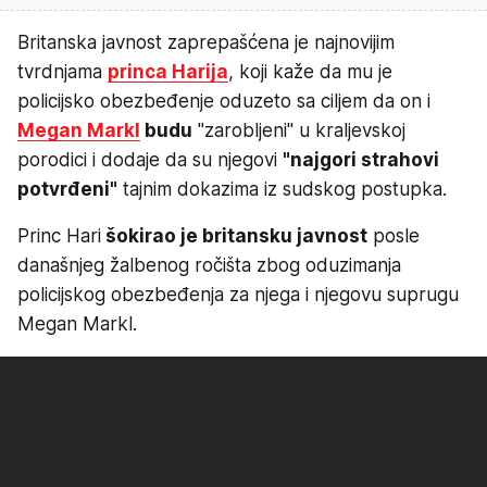
Britanska javnost zaprepašćena je najnovijim
tvrdnjama
princa Harija
, koji kaže da mu je
policijsko obezbeđenje oduzeto sa ciljem da on i
Megan Markl
budu
"zarobljeni" u kraljevskoj
porodici i dodaje da su njegovi
"najgori strahovi
potvrđeni"
tajnim dokazima iz sudskog postupka.
Princ Hari
šokirao je britansku javnost
posle
današnjeg žalbenog ročišta zbog oduzimanja
policijskog obezbeđenja za njega i njegovu suprugu
Megan Markl.