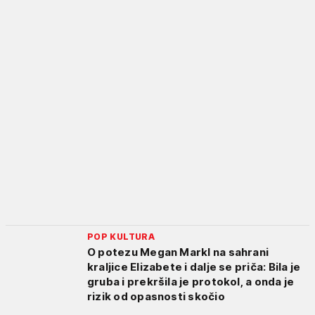
POP KULTURA
O potezu Megan Markl na sahrani
kraljice Elizabete i dalje se priča: Bila je
gruba i prekršila je protokol, a onda je
rizik od opasnosti skočio