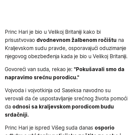
Princ Hari je bio u Velikoj Britaniji kako bi
prisustvovao
dvodnevnom žalbenom ročištu
na
Kraljevskom sudu pravde, osporavajući oduzimanje
njegovog obezbeđenja kada je bio u Velikoj Britaniji.
Govoreći van suda, rekao je:
"Pokušavali smo da
napravimo srećnu porodicu."
Vojvoda i vojvotkinja od Saseksa navodno su
verovali da će uspostavljanje srećnog života pomoći
da
odnosi sa kraljevskom porodicom budu
srdačniji.
Princ Hari je ispred Višeg suda danas
osporio