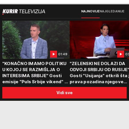
NAJNOVIJE
NAJGLEDANIJE
01:49
0
"KONAČNO IMAMO POLITIKU
"ZELENSKI NE DOLAZI DA
U KOJOJ SE RAZMIŠLJA O
ODVOJI SRBIJU OD RUSIJE
INTERESIMA SRBIJE" Gosti
Gosti "Usijanja" otkrili šta 
emisije "Puls Srbije vikend" o
prava pozadina njegove
poseti Zelenskog Beogradu:
posete Beogradu
Vidi sve
"Otvaraju se nova vrata"