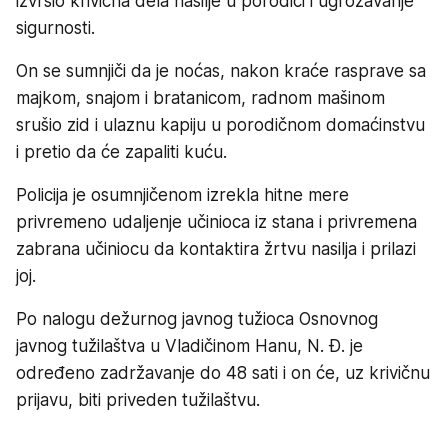
izvršio krivična dela nasilje u porodici i ugrožavanje
sigurnosti.
On se sumnjiči da je noćas, nakon kraće rasprave sa
majkom, snajom i bratanicom, radnom mašinom
srušio zid i ulaznu kapiju u porodičnom domaćinstvu
i pretio da će zapaliti kuću.
Policija je osumnjičenom izrekla hitne mere
privremeno udaljenje učinioca iz stana i privremena
zabrana učiniocu da kontaktira žrtvu nasilja i prilazi
joj.
Po nalogu dežurnog javnog tužioca Osnovnog
javnog tužilaštva u Vladičinom Hanu, N. Đ. je
određeno zadržavanje do 48 sati i on će, uz krivičnu
prijavu, biti priveden tužilaštvu.