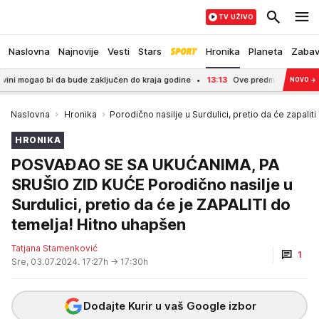
TV UŽIVO
Naslovna
Najnovije
Vesti
Stars
Hronika
Planeta
Zaba
 mogao bi da bude zaključen do kraja godine
13:13
Ove predmete nikako ne osta
NOVO
→
Naslovna
Hronika
Porodično nasilje u Surdulici, pretio da će zapaliti
HRONIKA
POSVAĐAO SE SA UKUĆANIMA, PA
SRUŠIO ZID KUĆE Porodično nasilje u
Surdulici, pretio da će je ZAPALITI do
temelja! Hitno uhapšen
Tatjana Stamenković
1
Sre, 03.07.2024. 17:27h
→ 17:30h
Dodajte Kurir u vaš Google izbor