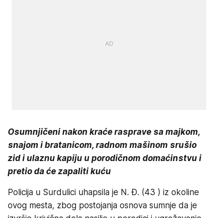
Osumnjičeni nakon kraće rasprave sa majkom,
snajom i bratanicom, radnom mašinom srušio
zid i ulaznu kapiju u porodičnom domaćinstvu i
pretio da će zapaliti kuću
Policija u Surdulici uhapsila je N. Đ. (43 ) iz okoline
ovog mesta, zbog postojanja osnova sumnje da je