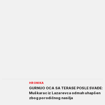
HRONIKA
GURNUO OCA SA TERASE POSLE SVAĐE:
Muškarac iz Lazarevca odmah uhapšen
zbog porodičnog nasilja