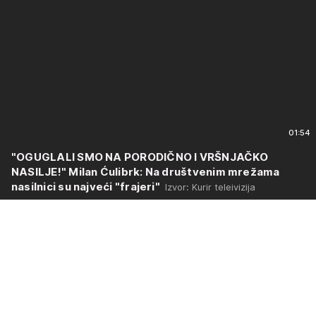
01:54
"OGUGLALI SMO NA PORODIČNO I VRŠNJAČKO
NASILJE!" Milan Ćulibrk: Na društvenim mrežama
nasilnici su najveći "frajeri"
Izvor: Kurir teleivizija