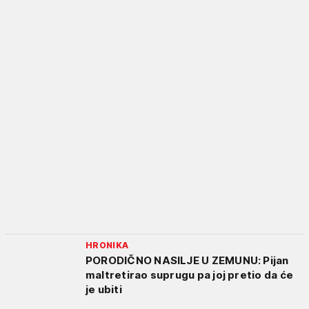
HRONIKA
PORODIČNO NASILJE U ZEMUNU: Pijan
maltretirao suprugu pa joj pretio da će
je ubiti