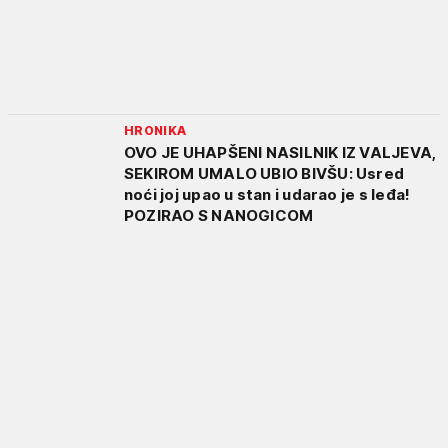
HRONIKA
OVO JE UHAPŠENI NASILNIK IZ VALJEVA,
SEKIROM UMALO UBIO BIVŠU: Usred
noći joj upao u stan i udarao je s leđa!
POZIRAO S NANOGICOM