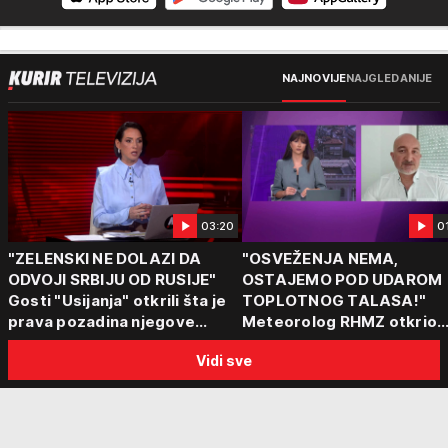
NAJNOVIJE
NAJGLEDANIJE
03:20
0
"ZELENSKI NE DOLAZI DA
"OSVEŽENJA NEMA,
ODVOJI SRBIJU OD RUSIJE"
OSTAJEMO POD UDAROM
Gosti "Usijanja" otkrili šta je
TOPLOTNOG TALASA!"
prava pozadina njegove
Meteorolog RHMZ otkrio
posete Beogradu
kakvo vreme nas čeka do
Vidi sve
kraja avgusta