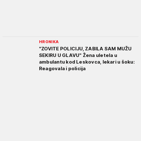
HRONIKA
"ZOVITE POLICIJU, ZABILA SAM MUŽU
SEKIRU U GLAVU" Žena uletela u
ambulantu kod Leskovca, lekari u šoku:
Reagovala i policija