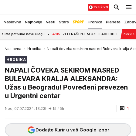
TV UŽIVO
Naslovna
Najnovije
Vesti
Stars
Hronika
Planeta
Zaba
 potpuno novu ulogu!
4:05
ZELENAŠENJEM UZELI 400.000 EVRA: Uhapšena dvoji
NOVO
→
Naslovna
Hronika
Napali čoveka sekirom nasred Bulevara kralja Al
HRONIKA
NAPALI ČOVEKA SEKIROM NASRED
BULEVARA KRALJA ALEKSANDRA:
Užas u Beogradu! Povređeni prevezen
u Urgentni centar
1
Ned, 07.07.2024. 13:23h
→ 15:45h
Dodajte Kurir u vaš Google izbor