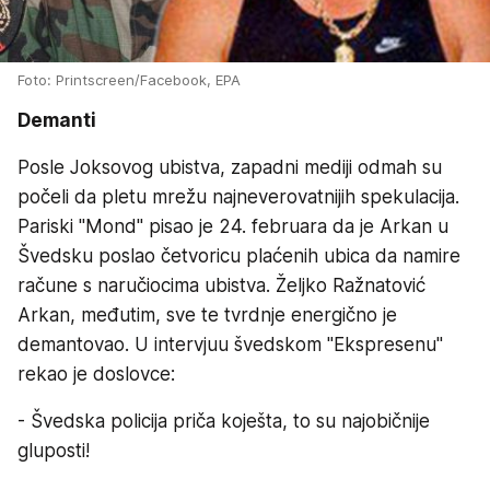
Foto: Printscreen/Facebook, EPA
Demanti
Posle Joksovog ubistva, zapadni mediji odmah su
počeli da pletu mrežu najneverovatnijih spekulacija.
Pariski "Mond" pisao je 24. februara da je Arkan u
Švedsku poslao četvoricu plaćenih ubica da namire
račune s naručiocima ubistva. Željko Ražnatović
Arkan, međutim, sve te tvrdnje energično je
demantovao. U intervjuu švedskom "Ekspresenu"
rekao je doslovce:
- Švedska policija priča koješta, to su najobičnije
gluposti!