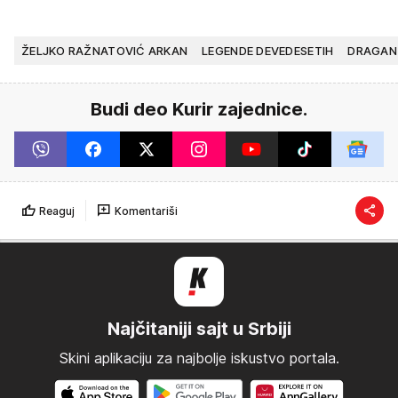
ŽELJKO RAŽNATOVIĆ ARKAN
LEGENDE DEVEDESETIH
DRAGAN
Budi deo Kurir zajednice.
Reaguj
Komentariši
Najčitaniji sajt u Srbiji
Skini aplikaciju za najbolje iskustvo portala.