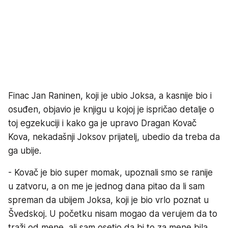
Finac Jan Raninen, koji je ubio Joksa, a kasnije bio i
osuđen, objavio je knjigu u kojoj je ispričao detalje o
toj egzekuciji i kako ga je upravo Dragan Kovač
Kova, nekadašnji Joksov prijatelj, ubedio da treba da
ga ubije.
- Kovač je bio super momak, upoznali smo se ranije
u zatvoru, a on me je jednog dana pitao da li sam
spreman da ubijem Joksa, koji je bio vrlo poznat u
Švedskoj. U početku nisam mogao da verujem da to
traži od mene, ali sam osetio da bi to za mene bila