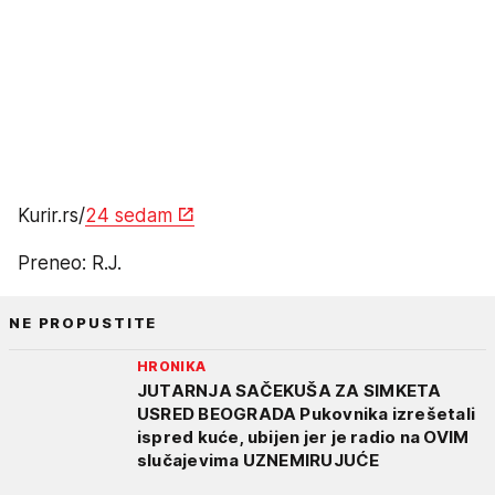
Kurir.rs/
24 sedam
Preneo: R.J.
NE PROPUSTITE
HRONIKA
JUTARNJA SAČEKUŠA ZA SIMKETA
USRED BEOGRADA Pukovnika izrešetali
ispred kuće, ubijen jer je radio na OVIM
slučajevima UZNEMIRUJUĆE