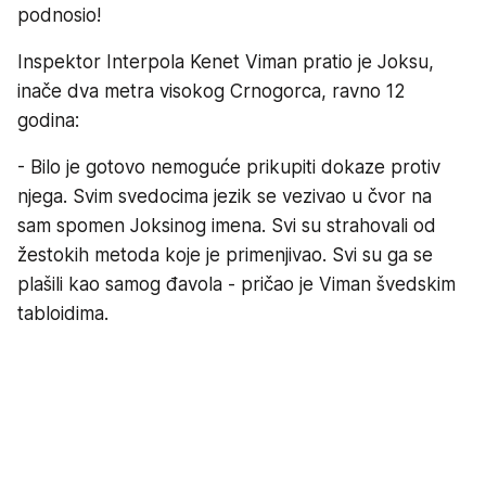
podnosio!
Inspektor Interpola Kenet Viman pratio je Joksu,
inače dva metra visokog Crnogorca, ravno 12
godina:
- Bilo je gotovo nemoguće prikupiti dokaze protiv
njega. Svim svedocima jezik se vezivao u čvor na
sam spomen Joksinog imena. Svi su strahovali od
žestokih metoda koje je primenjivao. Svi su ga se
plašili kao samog đavola - pričao je Viman švedskim
tabloidima.