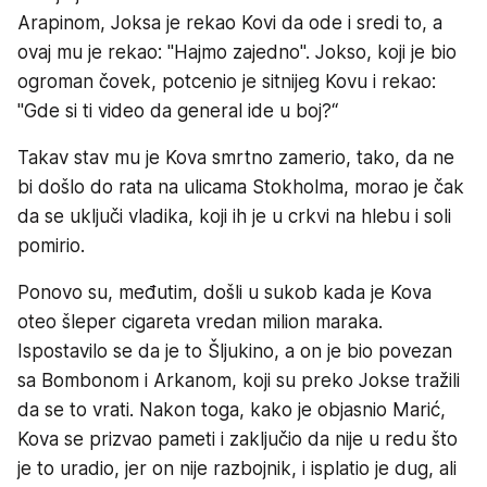
Arapinom, Joksa je rekao Kovi da ode i sredi to, a
ovaj mu je rekao: "Hajmo zajedno". Jokso, koji je bio
ogroman čovek, potcenio je sitnijeg Kovu i rekao:
"Gde si ti video da general ide u boj?“
Takav stav mu je Kova smrtno zamerio, tako, da ne
bi došlo do rata na ulicama Stokholma, morao je čak
da se uključi vladika, koji ih je u crkvi na hlebu i soli
pomirio.
Ponovo su, međutim, došli u sukob kada je Kova
oteo šleper cigareta vredan milion maraka.
Ispostavilo se da je to Šljukino, a on je bio povezan
sa Bombonom i Arkanom, koji su preko Jokse tražili
da se to vrati. Nakon toga, kako je objasnio Marić,
Kova se prizvao pameti i zaključio da nije u redu što
je to uradio, jer on nije razbojnik, i isplatio je dug, ali