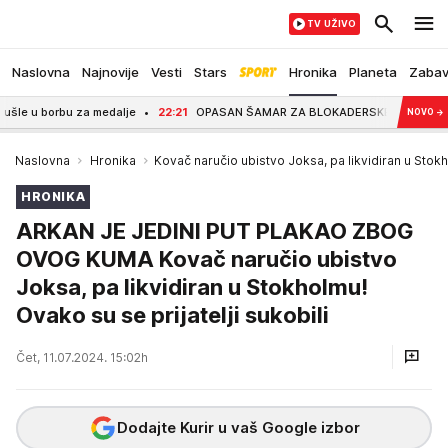
TV UŽIVO
Naslovna
Najnovije
Vesti
Stars
Hronika
Planeta
Zaba
 za medalje
22:21
OPASAN ŠAMAR ZA BLOKADERSKE MEDIJE! Pavlović na opozic
NOVO
→
Naslovna
Hronika
Kovač naručio ubistvo Joksa, pa likvidiran u Stok
HRONIKA
ARKAN JE JEDINI PUT PLAKAO ZBOG
OVOG KUMA Kovač naručio ubistvo
Joksa, pa likvidiran u Stokholmu!
Ovako su se prijatelji sukobili
Čet, 11.07.2024. 15:02h
Dodajte Kurir u vaš Google izbor