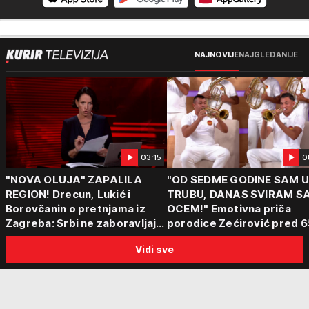
NAJNOVIJE
NAJGLEDANIJE
03:15
0
"NOVA OLUJA" ZAPALILA
"OD SEDME GODINE SAM 
REGION! Drecun, Lukić i
TRUBU, DANAS SVIRAM S
Borovčanin o pretnjama iz
OCEM!" Emotivna priča
Zagreba: Srbi ne zaboravljaju
porodice Zećirović pred 6
progon
Sabor trubača u Guči
Vidi sve