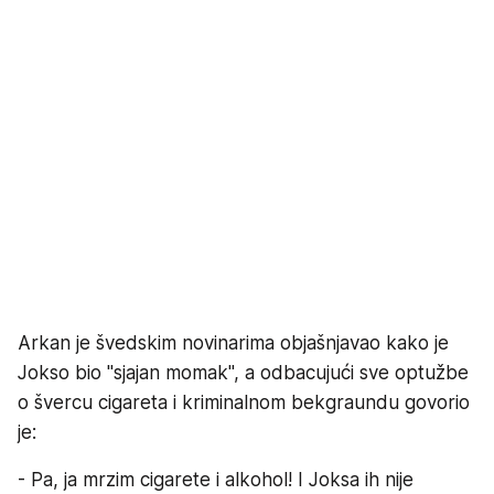
Arkan je švedskim novinarima objašnjavao kako je
Jokso bio "sjajan momak", a odbacujući sve optužbe
o švercu cigareta i kriminalnom bekgraundu govorio
je:
- Pa, ja mrzim cigarete i alkohol! I Joksa ih nije