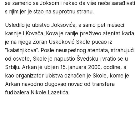
se zamerio sa Joksom i rekao da više neće sarađivati
s njim jer je stao na suprotnu stranu.
Usledilo je ubistvo Joksovića, a samo pet meseci
kasnije i Kovača. Kova je ranije preživeo atentat kada
je na njega Zoran Uskoković Skole pucao iz
"kalašnjikova". Posle neuspešnog atentata, strahujući
od osvete, Skole je napustio Švedsku i vratio se u
Srbiju. Arkan je ubijen 15. januara 2000. godine, a
kao organizator ubistva označen je Skole, kome je
Arkan navodno dugovao novac od transfera
fudbalera Nikole Lazetića.