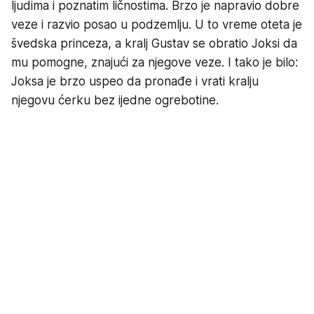
ljudima i poznatim ličnostima. Brzo je napravio dobre
veze i razvio posao u podzemlju. U to vreme oteta je
švedska princeza, a kralj Gustav se obratio Joksi da
mu pomogne, znajući za njegove veze. I tako je bilo:
Joksa je brzo uspeo da pronađe i vrati kralju
njegovu ćerku bez ijedne ogrebotine.