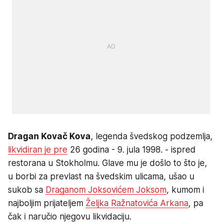
Dragan Kovač Kova
, legenda švedskog podzemlja,
likvidiran je pre
26 godina - 9. jula 1998. - ispred
restorana u Stokholmu. Glave mu je došlo to što je,
u borbi za prevlast na švedskim ulicama, ušao u
sukob sa
Draganom Joksovićem Joksom
, kumom i
najboljim prijateljem
Željka Ražnatovića Arkana
, pa
čak i naručio njegovu likvidaciju.