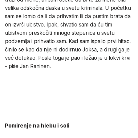
velika odskočna daska u svetu kriminala. U početku
sam se lomio da li da prihvatim ili da pustim brata da
on izvrši ubistvo. Ipak, shvatio sam da ću tim
ubistvom preskočiti mnogo stepenica u svetu
podzemlja i prihvatio sam. Kad sam ispalio prvi hitac,
činilo se kao da nije ni dodirnuo Joksa, a drugi ga je
već dotukao. Posle toga je pao i ležao je u lokvi krvi
- piše Jan Raninen.
Pomirenje na hlebu i soli