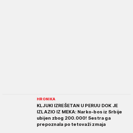
HRONIKA
KLJUKI IZREŠETAN U PERUU DOK JE
IZLAZIO IZ MEKA: Narko-bos iz Srbije
ubijen zbog 200.000! Sestra ga
prepoznala po tetovaži zmaja