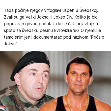
Tada počinje njegov vrtoglavi uspeh u Švedskoj.
Zvali su ga Veliki Jokso ili Jokso Div. Koliko je bio
popularan govori podatak da se čak pojavljuje u
spotu za švedsku pesmu Evrovizije ’86. O njemu je
tamo snimljen i dokumentarac pod nazivom “Priča o
Joksu”.