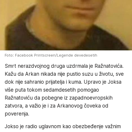
Foto: Facebook Printscreen/Legende devedesetih
Smrt nerazdvojnog druga uzdrmala je Ražnatovića.
Kažu da Arkan nikada nije pustio suzu u životu, sve
dok nije sahranio prijatelja i kuma. Upravo je Joksa
više puta tokom sedamdesetih pomogao
Ražnatoviću da pobegne iz zapadnoevropskih
zatvora, a važio je i za Arkanovog čoveka od
poverenja.
Jokso je radio uglavnom kao obezbeđenje važnim