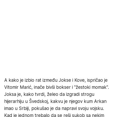
A kako je izbio rat između Jokse i Kove, ispričao je
Vitomir Marić, inače bivši bokser i "žestoki momak".
Joksa je, kako tvrdi, želeo da izgradi strogu
hijerarhiju u Švedskoj, kakvu je njegov kum Arkan
imao u Srbiji, pokušao je da napravi svoju vojsku.
Kad je jednom trebalo da se reši sukob sa nekim