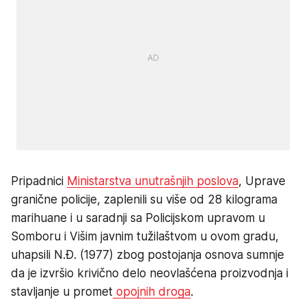
Pripadnici
Ministarstva unutrašnjih poslova
, Uprave
granične policije, zaplenili su više od 28 kilograma
marihuane i u saradnji sa Policijskom upravom u
Somboru i Višim javnim tužilaštvom u ovom gradu,
uhapsili N.Đ. (1977) zbog postojanja osnova sumnje
da je izvršio krivično delo neovlašćena proizvodnja i
stavljanje u promet
opojnih droga
.