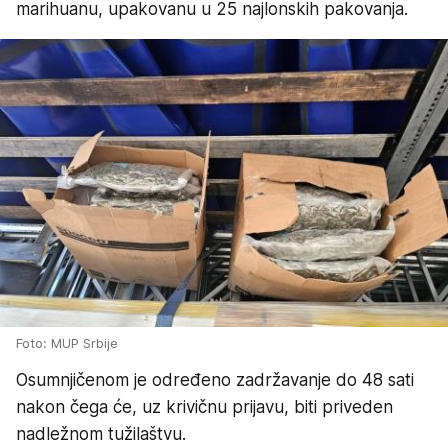
marihuanu, upakovanu u 25 najlonskih pakovanja.
Foto: MUP Srbije
Osumnjičenom je određeno zadržavanje do 48 sati
nakon čega će, uz krivičnu prijavu, biti priveden
nadležnom tužilaštvu.