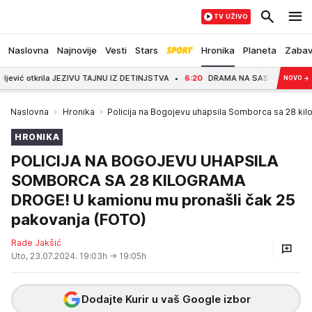
TV UŽIVO
Naslovna
Najnovije
Vesti
Stars
Hronika
Planeta
Zaba
rila JEZIVU TAJNU IZ DETINJSTVA
6:20
DRAMA NA SASTANKU, HEGSET LAGAO 
NOVO
→
Naslovna
Hronika
Policija na Bogojevu uhapsila Somborca sa 28 ki
HRONIKA
POLICIJA NA BOGOJEVU UHAPSILA
SOMBORCA SA 28 KILOGRAMA
DROGE! U kamionu mu pronašli čak 25
pakovanja (FOTO)
Rade Jakšić
Uto, 23.07.2024. 19:03h
→ 19:05h
Dodajte Kurir u vaš Google izbor