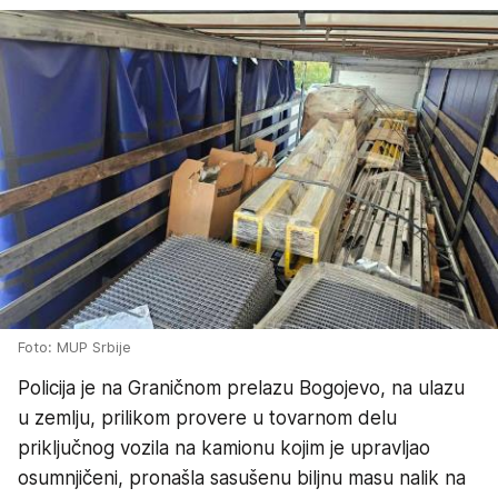
Foto: MUP Srbije
Policija je na Graničnom prelazu Bogojevo, na ulazu
u zemlju, prilikom provere u tovarnom delu
priključnog vozila na kamionu kojim je upravljao
osumnjičeni, pronašla sasušenu biljnu masu nalik na