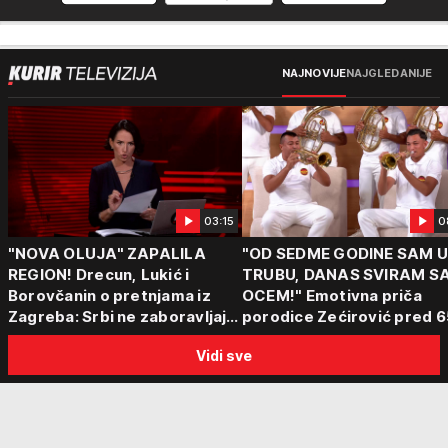
NAJNOVIJE
NAJGLEDANIJE
03:15
0
"NOVA OLUJA" ZAPALILA
"OD SEDME GODINE SAM 
REGION! Drecun, Lukić i
TRUBU, DANAS SVIRAM S
Borovčanin o pretnjama iz
OCEM!" Emotivna priča
Zagreba: Srbi ne zaboravljaju
porodice Zećirović pred 6
progon
Sabor trubača u Guči
Vidi sve