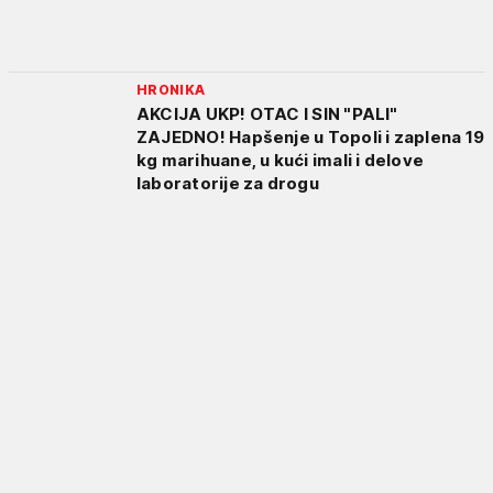
HRONIKA
AKCIJA UKP! OTAC I SIN "PALI"
ZAJEDNO! Hapšenje u Topoli i zaplena 19
kg marihuane, u kući imali i delove
laboratorije za drogu