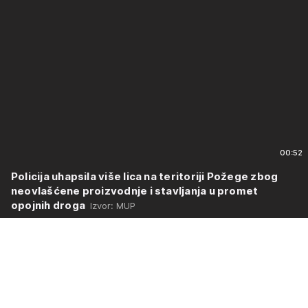
00:52
Policija uhapsila više lica na teritoriji Požege zbog
neovlašćene proizvodnje i stavljanja u promet
opojnih droga
Izvor: MUP