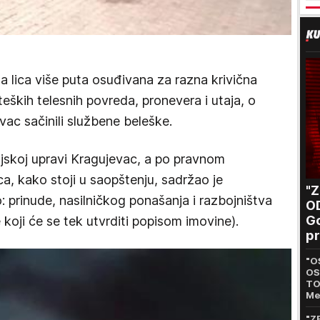
a lica više puta osuđivana za razna krivična
teških telesnih povreda, pronevera i utaja, o
ac sačinili službene beleške.
cijskoj upravi Kragujevac, a po pravnom
a, kako stoji u saopštenju, sadržao je
"
o: prinude, nasilničkog ponašanja i razbojništva
O
Go
koji će se tek utvrditi popisom imovine).
pr
B
"O
OS
TO
Me
ka
kr
"Z