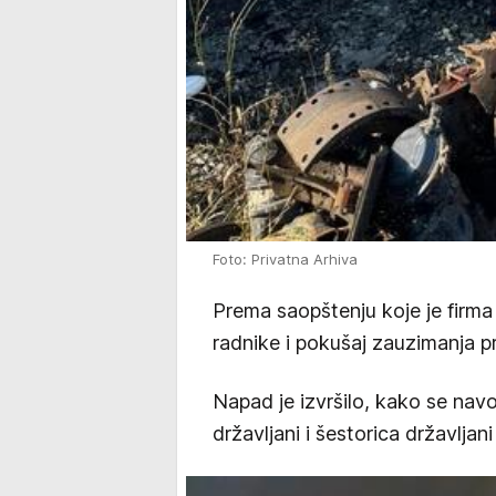
Foto: Privatna Arhiva
Prema saopštenju koje je firma
radnike i pokušaj zauzimanja pr
Napad je izvršilo, kako se navod
državljani i šestorica državljani 