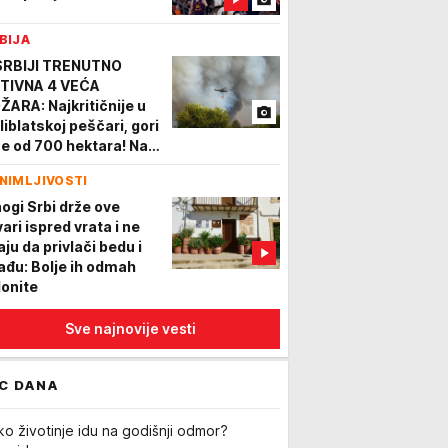
BIJA
SRBIJI TRENUTNO
TIVNA 4 VEĆA
ŽARA: Najkritičnije u
liblatskoj peščari, gori
še od 700 hektara! Na
renu 484 pripadnika,
NIMLJIVOSTI
se i helikopteri
ogi Srbi drže ove
ari ispred vrata i ne
aju da privlači bedu i
ađu: Bolje ih odmah
lonite
Sve najnovije vesti
C DANA
ko životinje idu na godišnji odmor?