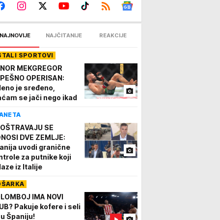
NAJNOVIJE
NAJČITANIJE
REAKCIJE
STALI SPORTOVI
NOR MEKGREGOR
PEŠNO OPERISAN:
leno je sređeno,
aćam se jači nego ikad
ANETA
OŠTRAVAJU SE
NOSI DVE ZEMLJE:
anija uvodi granične
ntrole za putnike koji
aze iz Italije
OŠARKA
LOMBOJ IMA NOVI
UB? Pakuje kofere i seli
 u Španiju!