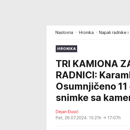
Naslovna
Hronika
Napali radnike i
HRONIKA
TRI KAMIONA Z
RADNICI: Karamb
Osumnjičeno 11 o
snimke sa kame
Dejan Đusić
Pet, 26.07.2024. 15:21h
→ 17:07h