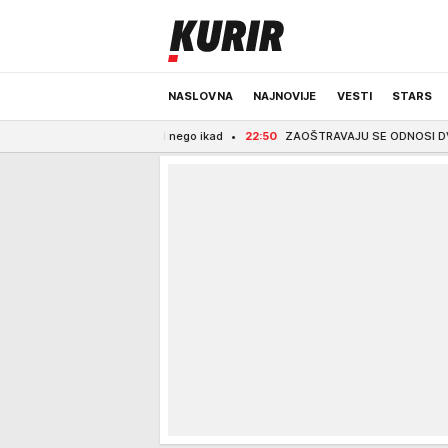
NASLOVNA
NAJNOVIJE
VESTI
STARS
ači nego ikad
22:50
ZAOŠTRAVAJU SE ODNOSI DVE ZEMLJE: Španija uvodi grani
ODRŽIVA BUDUĆNOST
REGION
NEWS