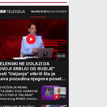
NAJNOVIJE
NAJGLEDANIJE
03:20
ZELENSKI NE DOLAZI DA
DVOJI SRBIJU OD RUSIJE"
sti "Usijanja" otkrili šta je
ava pozadina njegove posete
eogradu
SVEŽENJA NEMA,
TAJEMO POD UDAROM
PLOTNOG TALASA!"
01:43
teorolog RHMZ otkrio
kvo vreme nas čeka do
aja avgusta
ELENSKI NE BI DOŠAO