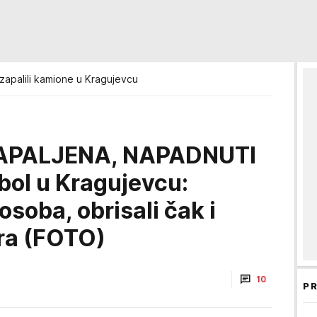
 zapalili kamione u Kragujevcu
APALJENA, NAPADNUTI
ol u Kragujevcu:
soba, obrisali čak i
ra (FOTO)
10
PR