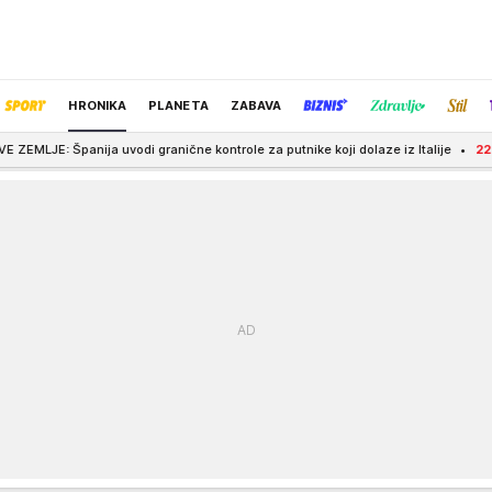
HRONIKA
PLANETA
ZABAVA
čne kontrole za putnike koji dolaze iz Italije
22:48
BOLOMBOJ IMA NOVI KL
IZBOR UREDNIKA