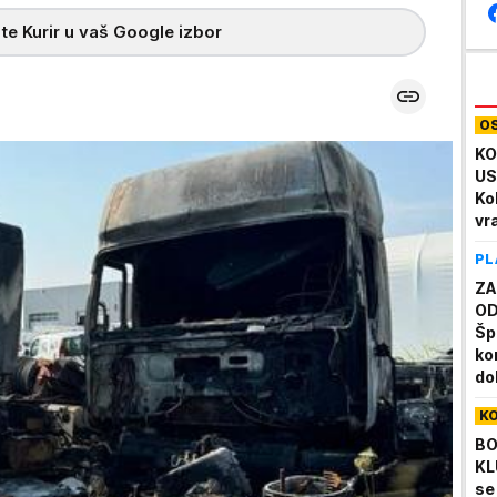
te Kurir u vaš Google izbor
O
KO
US
Ko
vr
PL
ZA
OD
Šp
ko
dol
K
BO
KL
se