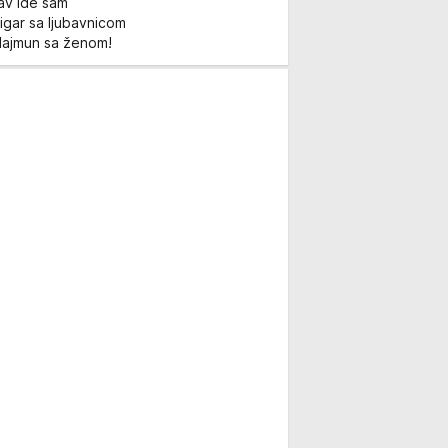
Lav ide sam
igar sa ljubavnicom
Majmun sa ženom!