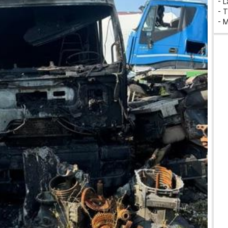
- 
- T
- 