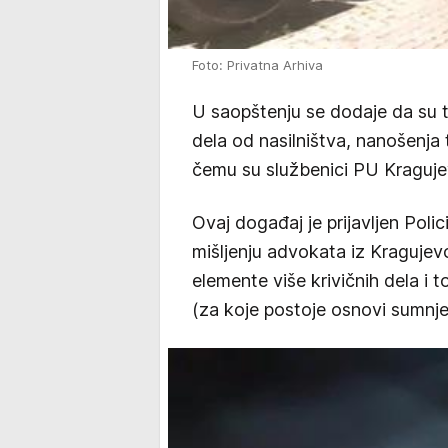
Foto: Privatna Arhiva
U saopštenju se dodaje da su t
dela od nasilništva, nanošenja 
čemu su službenici PU Kragujev
Ovaj događaj je prijavljen Poli
mišljenju advokata iz Kragujevc
elemente više krivičnih dela i t
(za koje postoje osnovi sumnje 