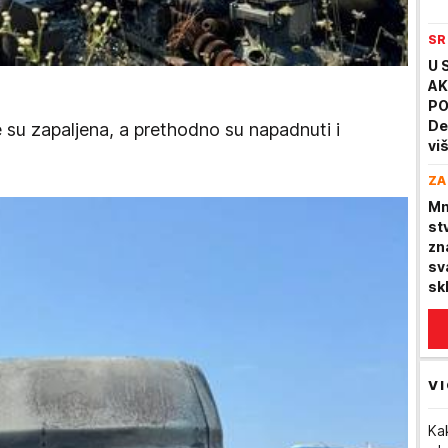
SR
U 
AK
PO
De
 su zapaljena, a prethodno su napadnuti i
vi
te
ZA
ga
Mn
stv
zn
sv
sk
VI
Ka