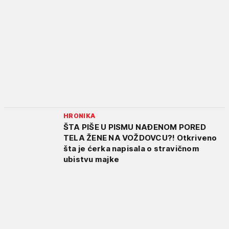
HRONIKA
ŠTA PIŠE U PISMU NAĐENOM PORED
TELA ŽENE NA VOŽDOVCU?! Otkriveno
šta je ćerka napisala o stravičnom
ubistvu majke