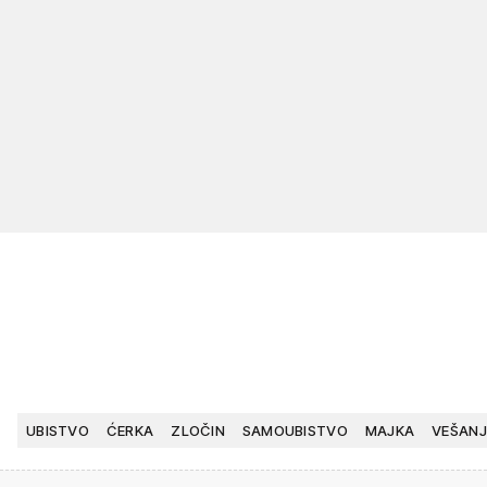
UBISTVO
ĆERKA
ZLOČIN
SAMOUBISTVO
MAJKA
VEŠANJ