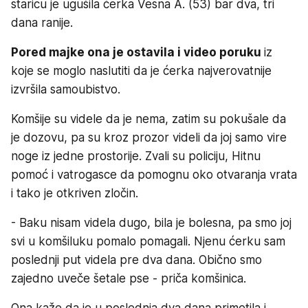
staricu je ugušila ćerka Vesna A. (53) bar dva, tri
dana ranije.
Pored majke ona je ostavila i video poruku
iz
koje se moglo naslutiti da je ćerka najverovatnije
izvršila samoubistvo.
Komšije su videle da je nema, zatim su pokušale da
je dozovu, pa su kroz prozor videli da joj samo vire
noge iz jedne prostorije. Zvali su policiju, Hitnu
pomoć i vatrogasce da pomognu oko otvaranja vrata
i tako je otkriven zločin.
- Baku nisam videla dugo, bila je bolesna, pa smo joj
svi u komšiluku pomalo pomagali. Njenu ćerku sam
poslednji put videla pre dva dana. Obično smo
zajedno uveče šetale pse - priča komšinica.
Ona kaže da je u poslednja dva dana primetila i