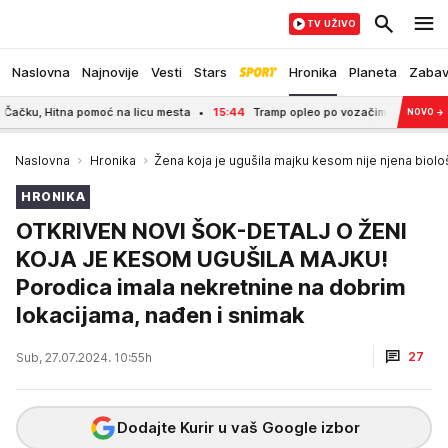
TV UŽIVO
Naslovna
Najnovije
Vesti
Stars
Hronika
Planeta
Zaba
 Hitna pomoć na licu mesta
15:44
Tramp opleo po vozačima automobila: "Lj
NOVO
→
Naslovna
Hronika
Žena koja je ugušila majku kesom nije njena biol
HRONIKA
OTKRIVEN NOVI ŠOK-DETALJ O ŽENI
KOJA JE KESOM UGUŠILA MAJKU!
Porodica imala nekretnine na dobrim
lokacijama, nađen i snimak
27
Sub, 27.07.2024. 10:55h
Dodajte Kurir u vaš Google izbor