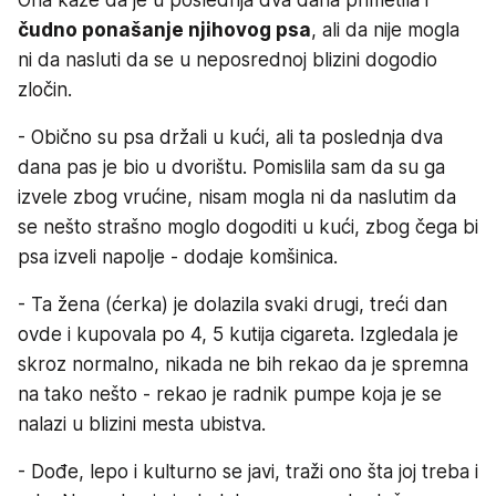
čudno ponašanje njihovog psa
, ali da nije mogla
ni da nasluti da se u neposrednoj blizini dogodio
zločin.
- Obično su psa držali u kući, ali ta poslednja dva
dana pas je bio u dvorištu. Pomislila sam da su ga
izvele zbog vrućine, nisam mogla ni da naslutim da
se nešto strašno moglo dogoditi u kući, zbog čega bi
psa izveli napolje - dodaje komšinica.
- Ta žena (ćerka) je dolazila svaki drugi, treći dan
ovde i kupovala po 4, 5 kutija cigareta. Izgledala je
skroz normalno, nikada ne bih rekao da je spremna
na tako nešto - rekao je radnik pumpe koja je se
nalazi u blizini mesta ubistva.
- Dođe, lepo i kulturno se javi, traži ono šta joj treba i