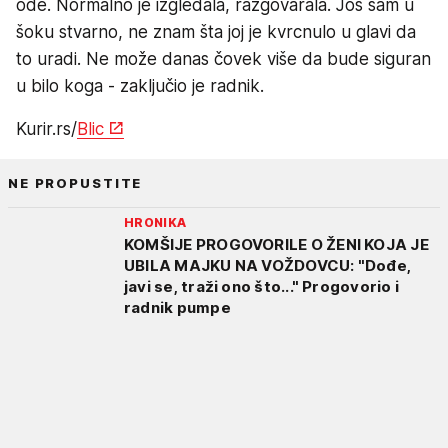
ode. Normalno je izgledala, razgovarala. Još sam u
šoku stvarno, ne znam šta joj je kvrcnulo u glavi da
to uradi. Ne može danas čovek više da bude siguran
u bilo koga - zaključio je radnik.
Kurir.rs/
Blic
NE PROPUSTITE
HRONIKA
KOMŠIJE PROGOVORILE O ŽENI KOJA JE
UBILA MAJKU NA VOŽDOVCU: "Dođe,
javi se, traži ono što..." Progovorio i
radnik pumpe