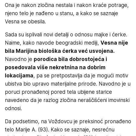
Ona je nakon zločina nestala i nakon kraće potrage,
njeno telo je nađeno u stanu, a kako se saznaje
Vesna se obesila.
Sada su isplivali novi detalji o odnosu majke i ćerke.
Naime, kako navode beogradski mediji,
Vesna nije
bila Marijina biološka ćerka već usvojena.
Navodno je
porodica bila dobrostojeća i
posedovala više nekretnina na dobrim
lokacijama
, pa se pretpostavlja da je mogući motiv
ubistva bio upravo materijalne prirode. Navodno je u
poruci pronađenoj pored tela ubijene starice
navedeno da je razlog zločina neraščišćeni imovinski
odnosi.
Da podsetimo, na Voždovcu je preksinoć pronađeno
telo Marije A. (93). Kako se saznaje, nesrećnu