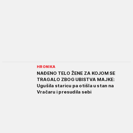
HRONIKA
NAĐENO TELO ŽENE ZA KOJOM SE
TRAGALO ZBOG UBISTVA MAJKE:
Ugušila staricu pa otišla u stan na
Vračaru i presudila sebi