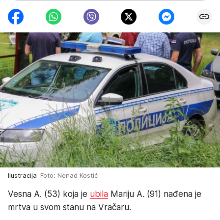
Ilustracija
Foto: Nenad Kostić
Vesna A. (53) koja je
ubila
Mariju A. (91) nađena je
mrtva u svom stanu na Vračaru.